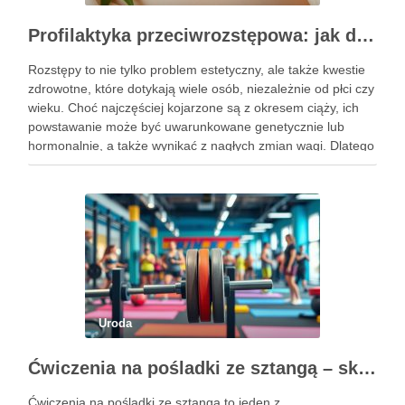
Profilaktyka przeciwrozstępowa: jak dbać o skórę skutecznie?
Rozstępy to nie tylko problem estetyczny, ale także kwestie
zdrowotne, które dotykają wiele osób, niezależnie od płci czy
wieku. Choć najczęściej kojarzone są z okresem ciąży, ich
powstawanie może być uwarunkowane genetycznie lub
hormonalnie, a także wynikać z nagłych zmian wagi. Dlatego
kluczowe jest, aby już od najmłodszych lat zadbać …
Uroda
Ćwiczenia na pośladki ze sztangą – skuteczne metody i techniki treningowe
Ćwiczenia na pośladki ze sztangą to jeden z