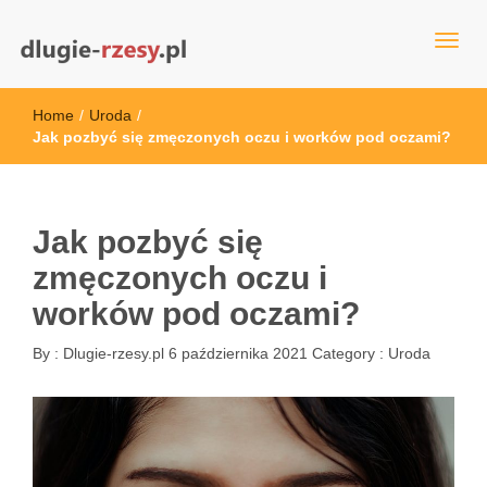
dlugie-rzesy.pl
Home
/
Uroda
/
Jak pozbyć się zmęczonych oczu i worków pod oczami?
Jak pozbyć się
zmęczonych oczu i
worków pod oczami?
By :
Dlugie-rzesy.pl
6 października 2021
Category :
Uroda