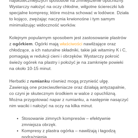
najskuteczniejszych sposobów na zmniejszenie opuchlizny.
Wystarczy nałożyć na oczy chłodne, wilgotne ściereczki lub
specjalne kompresy, które można schować w lodówce. Działa
to kojąco, zwężając naczynia krwionośne i tym samym
minimalizując widoczność worków.
Kolejnym popularnym sposobem jest zastosowanie plastrów
z
ogórkiem
. Ogórki mają
właściwości
nawilżające oraz
chłodzące, a ich naturalne składniki, takie jak witaminy K i C,
pomagają w redukcji cieni i obrzęków. Wystarczy pokroić
świeży ogórek na plastry i położyć je na zamknięte powieki
na około 10-15 minut.
Herbatki z
rumianku
również mogą przynieść ulgę.
Zawierają one przeciwutleniacze oraz działają antyzapalnie,
co czyni je skutecznym środkiem w walce z opuchlizną.
Można przygotować napar z rumianku, a następnie nasączyć
nim waciki i nałożyć na oczy na kilka minut.
Stosowanie zimnych kompresów – efektywnie
zmniejsza obrzęk.
Kompresy z plastra ogórka – nawilżają i łagodzą
podrażnienia.