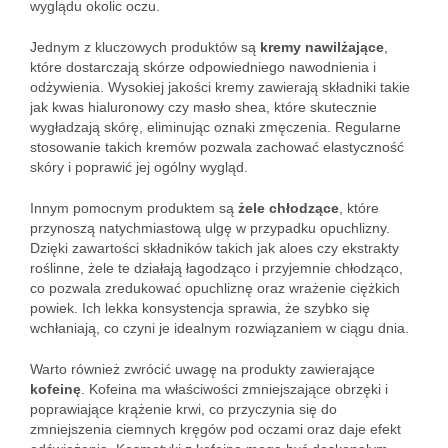
wyglądu okolic oczu.
Jednym z kluczowych produktów są
kremy nawilżające
,
które dostarczają skórze odpowiedniego nawodnienia i
odżywienia. Wysokiej jakości kremy zawierają składniki takie
jak kwas hialuronowy czy masło shea, które skutecznie
wygładzają skórę, eliminując oznaki zmęczenia. Regularne
stosowanie takich kremów pozwala zachować elastyczność
skóry i poprawić jej ogólny wygląd.
Innym pomocnym produktem są
żele chłodzące
, które
przynoszą natychmiastową ulgę w przypadku opuchlizny.
Dzięki zawartości składników takich jak aloes czy ekstrakty
roślinne, żele te działają łagodząco i przyjemnie chłodząco,
co pozwala zredukować opuchliznę oraz wrażenie ciężkich
powiek. Ich lekka konsystencja sprawia, że szybko się
wchłaniają, co czyni je idealnym rozwiązaniem w ciągu dnia.
Warto również zwrócić uwagę na produkty zawierające
kofeinę
. Kofeina ma właściwości zmniejszające obrzęki i
poprawiające krążenie krwi, co przyczynia się do
zmniejszenia ciemnych kręgów pod oczami oraz daje efekt