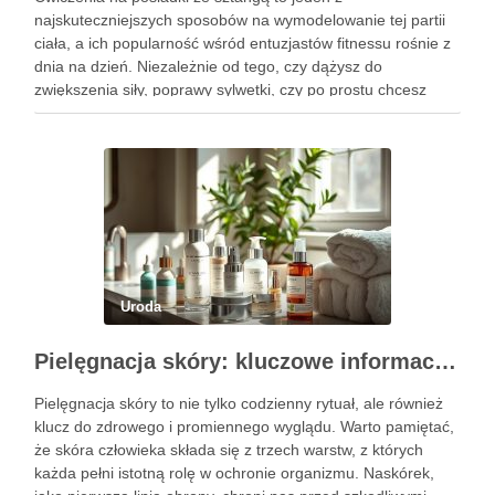
najskuteczniejszych sposobów na wymodelowanie tej partii
ciała, a ich popularność wśród entuzjastów fitnessu rośnie z
dnia na dzień. Niezależnie od tego, czy dążysz do
zwiększenia siły, poprawy sylwetki, czy po prostu chcesz
poczuć się lepiej w swoim ciele, odpowiednio dobrane
ćwiczenia mogą …
Uroda
Pielęgnacja skóry: kluczowe informacje i skuteczne metody
Pielęgnacja skóry to nie tylko codzienny rytuał, ale również
klucz do zdrowego i promiennego wyglądu. Warto pamiętać,
że skóra człowieka składa się z trzech warstw, z których
każda pełni istotną rolę w ochronie organizmu. Naskórek,