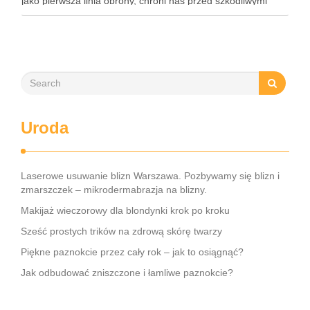
jako pierwsza linia obrony, chroni nas przed szkodliwymi
czynnikami zewnętrznymi, a nawilżająca skóra właściwa,
złożona …
Uroda
Laserowe usuwanie blizn Warszawa. Pozbywamy się blizn i
zmarszczek – mikrodermabrazja na blizny.
Makijaż wieczorowy dla blondynki krok po kroku
Sześć prostych trików na zdrową skórę twarzy
Piękne paznokcie przez cały rok – jak to osiągnąć?
Jak odbudować zniszczone i łamliwe paznokcie?