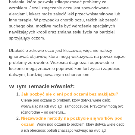
badania, które pozwolą zdiagnozować problemy ze
wzrokiem. Jeżeli zmęczenie oczu jest spowodowane
alergiami, lekarz może zalecić leki przeciwhistaminowe lub
inne terapie. W przypadku chorób oczu, takich jak zespół
suchego oka, możliwe może być wdrożenie specjalnych
nawilżających kropli oraz zmiana stylu życia na bardziej
sprzyjający oczom.
Dbałość o zdrowie oczu jest kluczowa, więc nie należy
ignorować objawów, które mogą wskazywać na poważniejsze
problemy zdrowotne. Wczesna diagnoza i odpowiednie
leczenie mogą znacznie poprawić komfort życia i zapobiec
dalszym, bardziej poważnym schorzeniom.
W Tym Temacie Również:
Jak pozbyć się cieni pod oczami bez makijażu?
Cienie pod oczami to problem, który dotyka wiele osób,
wpływając na ich wygląd i samopoczucie. Przyczyny mogą być
różnorodne – od genetyki...
Niezawodne metody na pozbycie się worków pod
oczami
Worki pod oczami to problem, który dotyka wiele osób,
a ich obecność potrafi znacząco wpłynąć na wygląd i