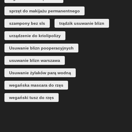
sprzęt do makijażu permanentnego
szampony bez sls
trądzik usuwanie blizn
urządzenie do kriolipolizy
Usuwanie blizn pooperacyjnych
usuwanie blizn warszawa
Usuwanie żylaków parą wodną
wegańska mascara do rzęs
wegański tusz do rzęs