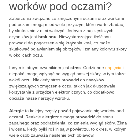
worków pod oczami?
Zaburzenia związane ze zmęczonymi oczami oraz workami
pod oczami mogą mieć wiele przyczyn, które warto zbadać,
by skutecznie z nimi walczyć. Jednym z najczęstszych
czynników jest
brak snu
. Niewystarczająca ilość snu
prowadzi do pogorszenia się krążenia krwi, co może
skutkować pojawieniem się obrzęków i zmiany kolorytu skóry
w okolicach oczu.
Innym istotnym czynnikiem jest
stres
. Codzienne
napięcia
i
niepokój mogą wpłynąć na wygląd naszej skóry, w tym także
wokół oczu. Niekiedy stres prowadzi do nawyków
zwiększających zmęczenie oczu, takich jak długotrwałe
korzystanie z urządzeń elektronicznych, co dodatkowo
obciąża nasze narządy wzroku.
Alergie
to kolejny częsty powód pojawiania się worków pod
oczami. Reakcje alergiczne mogą prowadzić do stanu
zapalnego oraz podrażnienia, co zmienia wygląd skóry. Zima
i wiosna, kiedy pyłki roślin są w powietrzu, to okres, w którym
wiele osób zauważa nasilenie tych objawów.