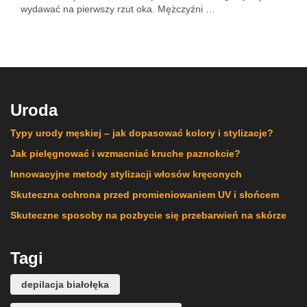
wydawać na pierwszy rzut oka. Mężczyźni …
Uroda
Typy urody męskiej – jak dopasować kolory i stylizacje?
Jak pielęgnować i wzmacniać kruche paznokcie?
Innowacyjne metody stylizacji włosów kręconych
Skuteczna ochrona przed promieniowaniem UV i słońcem
Skuteczne sposoby na pozbycie się przebarwień na skórze
Tagi
depilacja białołęka