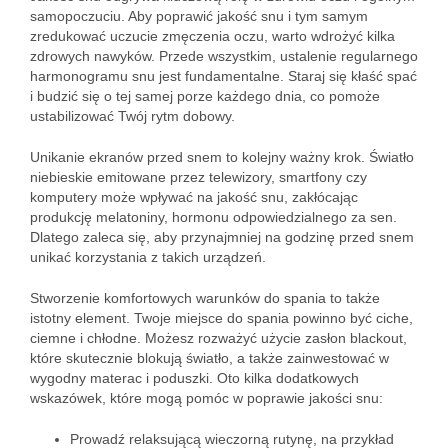
samopoczuciu. Aby poprawić jakość snu i tym samym
zredukować uczucie zmęczenia oczu, warto wdrożyć kilka
zdrowych nawyków. Przede wszystkim, ustalenie regularnego
harmonogramu snu jest fundamentalne. Staraj się kłaść spać
i budzić się o tej samej porze każdego dnia, co pomoże
ustabilizować Twój rytm dobowy.
Unikanie ekranów przed snem to kolejny ważny krok. Światło
niebieskie emitowane przez telewizory, smartfony czy
komputery może wpływać na jakość snu, zakłócając
produkcję melatoniny, hormonu odpowiedzialnego za sen.
Dlatego zaleca się, aby przynajmniej na godzinę przed snem
unikać korzystania z takich urządzeń.
Stworzenie komfortowych warunków do spania to także
istotny element. Twoje miejsce do spania powinno być ciche,
ciemne i chłodne. Możesz rozważyć użycie zasłon blackout,
które skutecznie blokują światło, a także zainwestować w
wygodny materac i poduszki. Oto kilka dodatkowych
wskazówek, które mogą pomóc w poprawie jakości snu:
Prowadź relaksującą wieczorną rutynę, na przykład