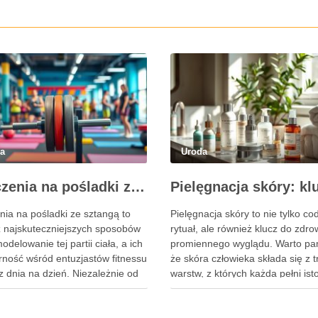
da
Uroda
Ćwiczenia na pośladki ze sztangą – skuteczne metody i techniki treningowe
nia na pośladki ze sztangą to
Pielęgnacja skóry to nie tylko co
z najskuteczniejszych sposobów
rytuał, ale również klucz do zdro
delowanie tej partii ciała, a ich
promiennego wyglądu. Warto pa
rność wśród entuzjastów fitnessu
że skóra człowieka składa się z 
z dnia na dzień. Niezależnie od
warstw, z których każda pełni ist
zy dążysz do zwiększenia siły,
rolę w ochronie organizmu. Nask
y sylwetki, czy po prostu chcesz
jako pierwsza linia obrony, chron