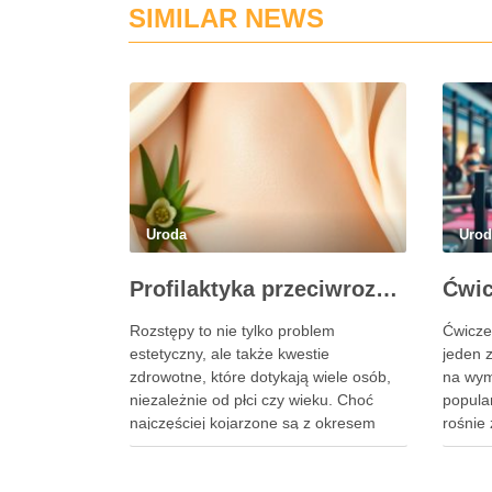
SIMILAR NEWS
Uroda
Uro
Profilaktyka przeciwrozstępowa: jak dbać o skórę skutecznie?
Rozstępy to nie tylko problem
Ćwicze
estetyczny, ale także kwestie
jeden 
zdrowotne, które dotykają wiele osób,
na wymo
niezależnie od płci czy wieku. Choć
popula
najczęściej kojarzone są z okresem
rośnie 
ciąży, ich powstawanie może być
tego, c
uwarunkowane genetycznie lub
popraw