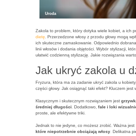
Uroda
Zakola to problem, który dotyka wiele kobiet, a ich 
dietę
. Przerzedzone włosy z przodu głowy mogą wpł
ich skuteczne zamaskowanie. Odpowiednio dobrana f
linii włosów i dodania objętości. Wybór stylizacji, kt
ułatwić codzienną stylizację. Jakie rozwiązania wart
Jak ukryć zakola u d
Fryzura, która ma za zadanie ukryć zakola u kobiet
części głowy. Jak osiągnąć taki efekt? Kluczem jest w
Klasycznym i skutecznym rozwiązaniem jest
grzywk
średniej długości
. Dodatkowo,
fale i loki wizualn
proste, ale efektywne triki.
Jednak to nie jedyne, co możesz zrobić. Ważna jes
które niepotrzebnie obciążają włosy
. Delikatna 