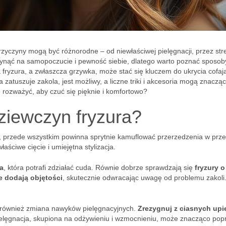
przyczyny mogą być różnorodne – od niewłaściwej pielęgnacji, przez str
ynąć na samopoczucie i pewność siebie, dlatego warto poznać sposob
ryzura, a zwłaszcza grzywka, może stać się kluczem do ukrycia cofają
óra zatuszuje zakola, jest możliwy, a liczne triki i akcesoria mogą znaczą
o rozważyć, aby czuć się pięknie i komfortowo?
ziewczyn fryzura?
y, przede wszystkim powinna sprytnie kamuflować przerzedzenia w prze
łaściwe cięcie i umiejętna stylizacja.
a
, która potrafi zdziałać cuda. Równie dobrze sprawdzają się
fryzury o
ie dodają objętości
, skutecznie odwracając uwagę od problemu zakoli
t również zmiana nawyków pielęgnacyjnych.
Zrezygnuj z ciasnych upi
pielęgnacja, skupiona na odżywieniu i wzmocnieniu, może znacząco pop