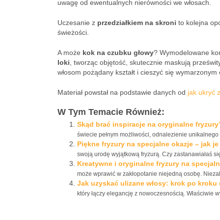
uwagę od ewentualnych nierówności we włosach.
Uczesanie z
przedziałkiem na skroni
to kolejna opc
świeżości.
A może
kok na czubku głowy
? Wymodelowane końc
loki
, tworząc objętość, skutecznie maskują prześwit
włosom pożądany kształt i cieszyć się wymarzonym 
Materiał powstał na podstawie danych od
jak ukryć 
W Tym Temacie Również:
Skąd brać inspiracje na oryginalne fryzury
świecie pełnym możliwości, odnalezienie unikalnego st
Piękne fryzury na specjalne okazje – jak j
swoją urodę wyjątkową fryzurą. Czy zastanawiałaś się,
Kreatywne i oryginalne fryzury na specjal
może wprawić w zakłopotanie niejedną osobę. Niezależ
Jak uzyskać ulizane włosy: krok po kroku 
który łączy elegancję z nowoczesnością. Właściwie wyk