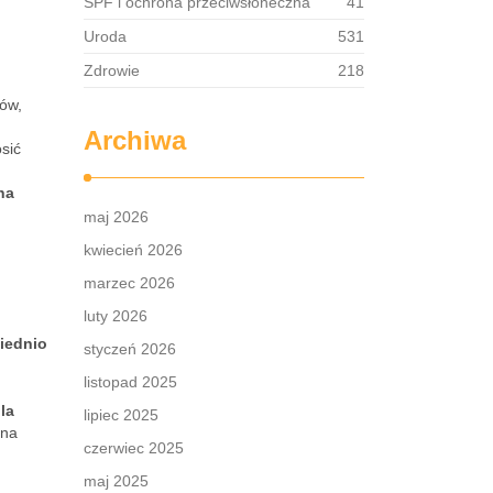
SPF i ochrona przeciwsłoneczna
41
Uroda
531
Zdrowie
218
sów,
Archiwa
sić
na
maj 2026
kwiecień 2026
marzec 2026
luty 2026
iednio
styczeń 2026
listopad 2025
la
lipiec 2025
 na
czerwiec 2025
maj 2025