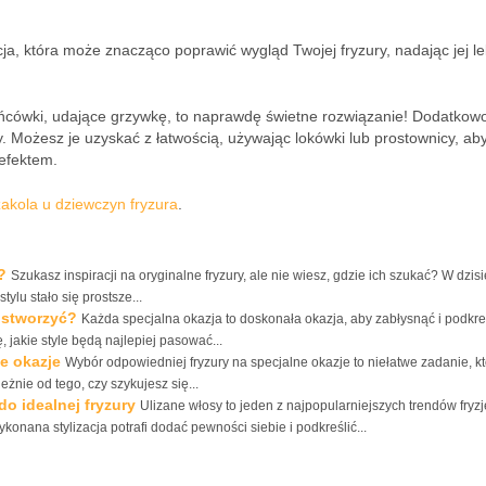
ja, która może znacząco poprawić wygląd Twojej fryzury, nadając jej le
ówki, udające grzywkę, to naprawdę świetne rozwiązanie! Dodatkow
y. Możesz je uzyskać z łatwością, używając lokówki lub prostownicy, ab
efektem.
zakola u dziewczyn fryzura
.
?
Szukasz inspiracji na oryginalne fryzury, ale nie wiesz, gdzie ich szukać? W dzis
ylu stało się prostsze...
e stworzyć?
Każda specjalna okazja to doskonała okazja, aby zabłysnąć i podkre
 jakie style będą najlepiej pasować...
ne okazje
Wybór odpowiedniej fryzury na specjalne okazje to niełatwe zadanie, k
nie od tego, czy szykujesz się...
do idealnej fryzury
Ulizane włosy to jeden z najpopularniejszych trendów fryzj
onana stylizacja potrafi dodać pewności siebie i podkreślić...