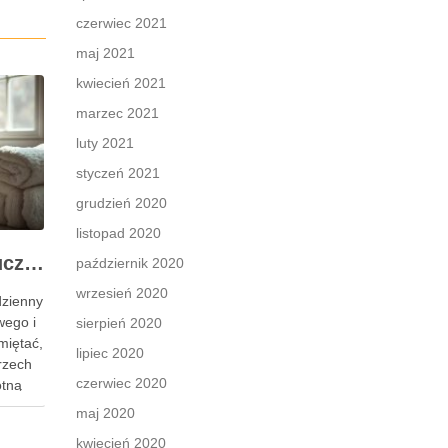
czerwiec 2021
maj 2021
kwiecień 2021
marzec 2021
luty 2021
styczeń 2021
grudzień 2020
listopad 2020
Pielęgnacja skóry: kluczowe informacje i skuteczne metody
październik 2020
wrzesień 2020
dzienny
wego i
sierpień 2020
miętać,
lipiec 2020
trzech
czerwiec 2020
otną
órek,
maj 2020
i nas
kwiecień 2020