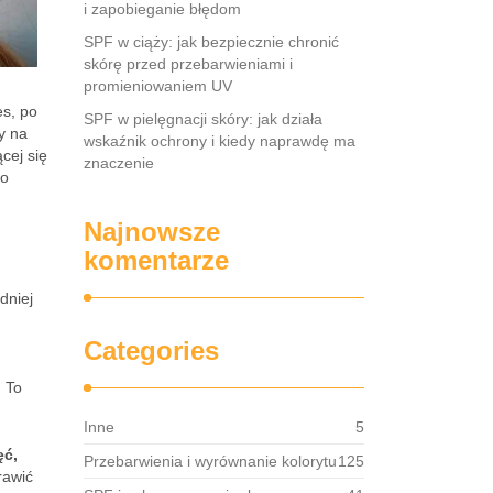
i zapobieganie błędom
SPF w ciąży: jak bezpiecznie chronić
skórę przed przebarwieniami i
promieniowaniem UV
es, po
SPF w pielęgnacji skóry: jak działa
y na
wskaźnik ochrony i kiedy naprawdę ma
cej się
znaczenie
co
Najnowsze
komentarze
dniej
Categories
. To
Inne
5
ęć,
Przebarwienia i wyrównanie kolorytu
125
rawić