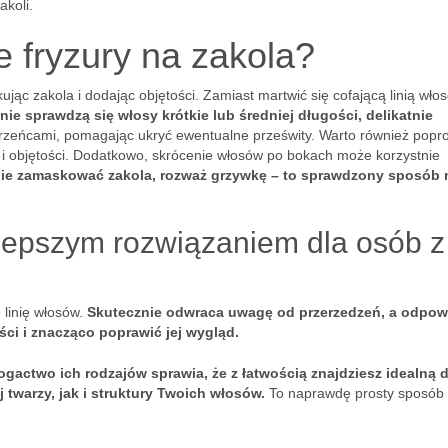
koli.
e fryzury na zakola?
jąc zakola i dodając objętości. Zamiast martwić się cofającą linią wło
lnie sprawdzą się włosy krótkie lub średniej długości, delikatnie
erzeńcami, pomagając ukryć ewentualne prześwity. Warto również popro
i i objętości. Dodatkowo, skrócenie włosów po bokach może korzystnie
znie zamaskować zakola, rozważ grzywkę – to sprawdzony sposób 
lepszym rozwiązaniem dla osób z
 linię włosów.
Skutecznie odwraca uwagę od przerzedzeń, a odpow
ści i znacząco poprawić jej wygląd.
ogactwo ich rodzajów sprawia, że z łatwością znajdziesz idealną d
twarzy, jak i struktury Twoich włosów.
To naprawdę prosty sposób