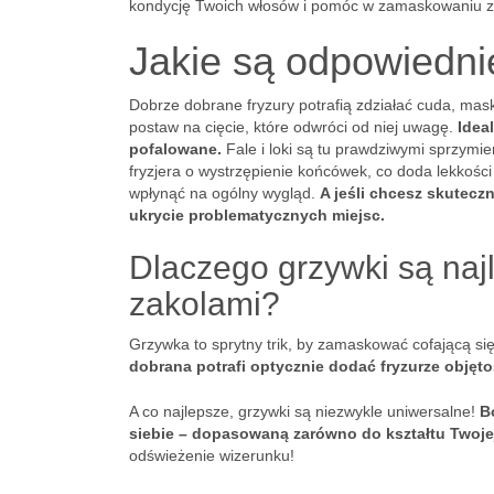
kondycję Twoich włosów i pomóc w zamaskowaniu za
Jakie są odpowiedni
Dobrze dobrane fryzury potrafią zdziałać cuda, masku
postaw na cięcie, które odwróci od niej uwagę.
Idea
pofalowane.
Fale i loki są tu prawdziwymi sprzymi
fryzjera o wystrzępienie końcówek, co doda lekkośc
wpłynąć na ogólny wygląd.
A jeśli chcesz skutec
ukrycie problematycznych miejsc.
Dlaczego grzywki są naj
zakolami?
Grzywka to sprytny trik, by zamaskować cofającą się
dobrana potrafi optycznie dodać fryzurze objęto
A co najlepsze, grzywki są niezwykle uniwersalne!
B
siebie – dopasowaną zarówno do kształtu Twojej 
odświeżenie wizerunku!