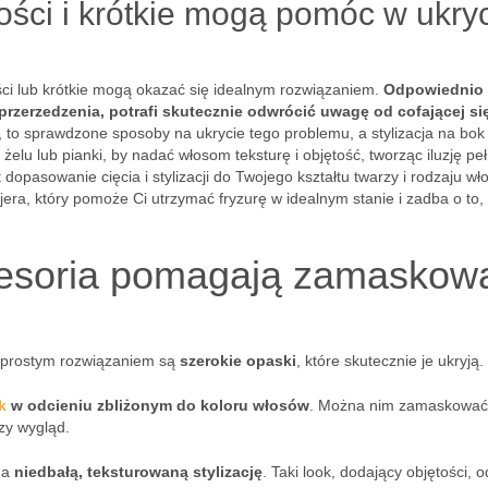
gości i krótkie mogą pomóc w ukry
ości lub krótkie mogą okazać się idealnym rozwiązaniem.
Odpowiednio
rzerzedzenia, potrafi skutecznie odwrócić uwagę od cofającej się 
, to sprawdzone sposoby na ukrycie tego problemu, a stylizacja na bok 
elu lub pianki, by nadać włosom teksturę i objętość, tworząc iluzję peł
 dopasowanie cięcia i stylizacji do Twojego kształtu twarzy i rodzaju wł
jera, który pomoże Ci utrzymać fryzurę w idealnym stanie i zadba o to,
akcesoria pomagają zamaskow
i prostym rozwiązaniem są
szerokie opaski
, które skutecznie je ukryją.
k
w odcieniu zbliżonym do koloru włosów
. Można nim zamaskować
szy wygląd.
 na
niedbałą, teksturowaną stylizację
. Taki look, dodający objętości, 