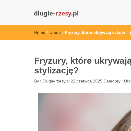
dlugie-rzesy.pl
Home
/
Uroda
/
Fryzury, które ukrywają zakola – 
Fryzury, które ukrywają
stylizację?
By :
Dlugie-rzesy.pl
22 czerwca 2025
Category :
Uro