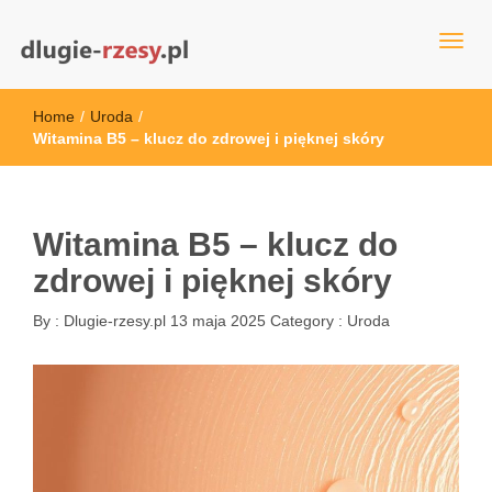
dlugie-rzesy.pl
Home
/
Uroda
/
Witamina B5 – klucz do zdrowej i pięknej skóry
Witamina B5 – klucz do
zdrowej i pięknej skóry
By :
Dlugie-rzesy.pl
13 maja 2025
Category :
Uroda