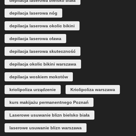
depilacja laserowa bielsko biała
depilacja laserowa nóg
depilacja laserowa okolic bikini
depilacja laserowa oława
depilacja laserowa skuteczność
depilacja okolic bikini warszawa
depilacja woskiem mokotów
kriolipoliza urządzenie
Kriolipoliza warszawa
kurs makijażu permanentnego Poznań
Laserowe usuwanie blizn bielsko biała
laserowe usuwanie blizn warszawa