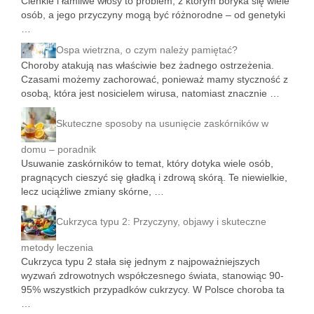
Cienkie i łamliwe włosy to problem, z którym boryka się wiele
osób, a jego przyczyny mogą być różnorodne – od genetyki
…
Ospa wietrzna, o czym należy pamiętać?
Choroby atakują nas właściwie bez żadnego ostrzeżenia.
Czasami możemy zachorować, ponieważ mamy styczność z
osobą, która jest nosicielem wirusa, natomiast znacznie …
Skuteczne sposoby na usunięcie zaskórników w
domu – poradnik
Usuwanie zaskórników to temat, który dotyka wiele osób,
pragnących cieszyć się gładką i zdrową skórą. Te niewielkie,
lecz uciążliwe zmiany skórne, …
Cukrzyca typu 2: Przyczyny, objawy i skuteczne
metody leczenia
Cukrzyca typu 2 stała się jednym z najpoważniejszych
wyzwań zdrowotnych współczesnego świata, stanowiąc 90-
95% wszystkich przypadków cukrzycy. W Polsce choroba ta
…