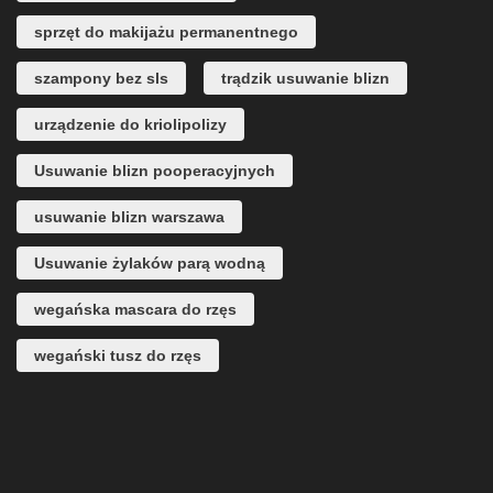
sprzęt do makijażu permanentnego
szampony bez sls
trądzik usuwanie blizn
urządzenie do kriolipolizy
Usuwanie blizn pooperacyjnych
usuwanie blizn warszawa
Usuwanie żylaków parą wodną
wegańska mascara do rzęs
wegański tusz do rzęs