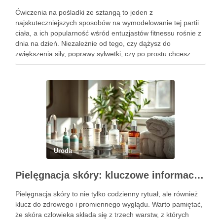
Ćwiczenia na pośladki ze sztangą to jeden z
najskuteczniejszych sposobów na wymodelowanie tej partii
ciała, a ich popularność wśród entuzjastów fitnessu rośnie z
dnia na dzień. Niezależnie od tego, czy dążysz do
zwiększenia siły, poprawy sylwetki, czy po prostu chcesz
poczuć się lepiej w swoim ciele, odpowiednio dobrane
ćwiczenia mogą …
Uroda
Pielęgnacja skóry: kluczowe informacje i skuteczne metody
Pielęgnacja skóry to nie tylko codzienny rytuał, ale również
klucz do zdrowego i promiennego wyglądu. Warto pamiętać,
że skóra człowieka składa się z trzech warstw, z których