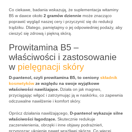
Co ciekawe, badania wskazują, że suplementacja witaminy
B5 w dawce około
2 gramów dziennie
może znacząco
poprawić wygląd naszej cery i przyczynić się do redukcji
trądziku. Dlatego, pamiętajmy o jej odpowiedniej podaży, aby
cieszyć się zdrową i piękną skórą.
Prowitamina B5 –
właściwości i zastosowanie
w
pielęgnacji skóry
D-pantenol, czyli prowitamina B5, to ceniony
składnik
kosmetyków
ze względu na swoje wyjątkowe
właściwości nawilżające.
Działa on jak magnes,
przyciągając wilgoć i zatrzymując ją w naskórku, co zapewnia
odczuwalne nawilżenie i komfort skóry.
Oprócz działania nawilżającego,
D-pantenol wykazuje silne
właściwości łagodzące.
Skutecznie redukuje
zaczerwienienia, obrzęki i inne objawy podrażnień,
przynosząc ukojenie nawet wrażliwej skórze. Co więcej,