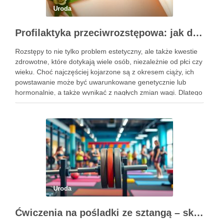
Uroda
Profilaktyka przeciwrozstępowa: jak dbać o skórę skutecznie?
Rozstępy to nie tylko problem estetyczny, ale także kwestie
zdrowotne, które dotykają wiele osób, niezależnie od płci czy
wieku. Choć najczęściej kojarzone są z okresem ciąży, ich
powstawanie może być uwarunkowane genetycznie lub
hormonalnie, a także wynikać z nagłych zmian wagi. Dlatego
kluczowe jest, aby już od najmłodszych lat zadbać …
Uroda
Ćwiczenia na pośladki ze sztangą – skuteczne metody i techniki treningowe