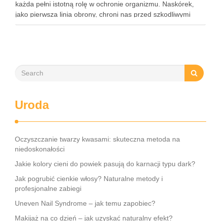
każda pełni istotną rolę w ochronie organizmu. Naskórek,
jako pierwsza linia obrony, chroni nas przed szkodliwymi
czynnikami zewnętrznymi, a nawilżająca skóra właściwa,
złożona …
Uroda
Oczyszczanie twarzy kwasami: skuteczna metoda na
niedoskonałości
Jakie kolory cieni do powiek pasują do karnacji typu dark?
Jak pogrubić cienkie włosy? Naturalne metody i
profesjonalne zabiegi
Uneven Nail Syndrome – jak temu zapobiec?
Makijaż na co dzień – jak uzyskać naturalny efekt?