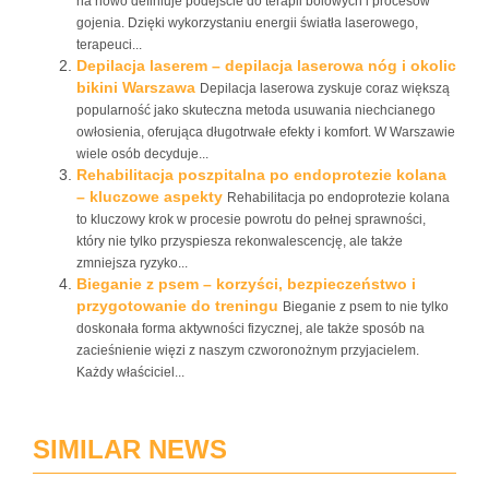
na nowo definiuje podejście do terapii bólowych i procesów
gojenia. Dzięki wykorzystaniu energii światła laserowego,
terapeuci...
Depilacja laserem – depilacja laserowa nóg i okolic
bikini Warszawa
Depilacja laserowa zyskuje coraz większą
popularność jako skuteczna metoda usuwania niechcianego
owłosienia, oferująca długotrwałe efekty i komfort. W Warszawie
wiele osób decyduje...
Rehabilitacja poszpitalna po endoprotezie kolana
– kluczowe aspekty
Rehabilitacja po endoprotezie kolana
to kluczowy krok w procesie powrotu do pełnej sprawności,
który nie tylko przyspiesza rekonwalescencję, ale także
zmniejsza ryzyko...
Bieganie z psem – korzyści, bezpieczeństwo i
przygotowanie do treningu
Bieganie z psem to nie tylko
doskonała forma aktywności fizycznej, ale także sposób na
zacieśnienie więzi z naszym czworonożnym przyjacielem.
Każdy właściciel...
SIMILAR NEWS