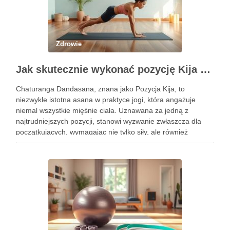
Zdrowie
Jak skutecznie wykonać pozycję Kija w jodze? Przewodnik krok po kroku
Chaturanga Dandasana, znana jako Pozycja Kija, to
niezwykle istotna asana w praktyce jogi, która angażuje
niemal wszystkie mięśnie ciała. Uznawana za jedną z
najtrudniejszych pozycji, stanowi wyzwanie zwłaszcza dla
początkujących, wymagając nie tylko siły, ale również
precyzyjnego ustawienia ciała. Właściwe wykonanie tej
pozycji może przynieść liczne korzyści zdrowotne, w tym …