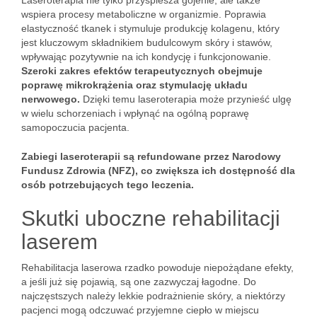
Laseroterapia nie tylko przyspiesza gojenie, ale także
wspiera procesy metaboliczne w organizmie. Poprawia
elastyczność tkanek i stymuluje produkcję kolagenu, który
jest kluczowym składnikiem budulcowym skóry i stawów,
wpływając pozytywnie na ich kondycję i funkcjonowanie.
Szeroki zakres efektów terapeutycznych obejmuje
poprawę mikrokrążenia oraz stymulację układu
nerwowego.
Dzięki temu laseroterapia może przynieść ulgę
w wielu schorzeniach i wpłynąć na ogólną poprawę
samopoczucia pacjenta.
Zabiegi laseroterapii są refundowane przez Narodowy
Fundusz Zdrowia (NFZ), co zwiększa ich dostępność dla
osób potrzebujących tego leczenia.
Skutki uboczne rehabilitacji
laserem
Rehabilitacja laserowa rzadko powoduje niepożądane efekty,
a jeśli już się pojawią, są one zazwyczaj łagodne. Do
najczęstszych należy lekkie podrażnienie skóry, a niektórzy
pacjenci mogą odczuwać przyjemne ciepło w miejscu