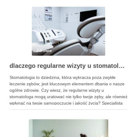
Zdrowie
dlaczego regularne wizyty u stomatologa są kluczowe dla zdrowia jamy ustnej?
Stomatologia to dziedzina, która wykracza poza zwykłe
leczenie zębów; jest kluczowym elementem dbania o nasze
ogólne zdrowie. Czy wiesz, że regularne wizyty u
stomatologa mogą uratować nie tylko twoje zęby, ale również
wpłynąć na twoje samopoczucie i jakość życia? Specjalista
ten zajmuje się diagnostyką i profilaktyką chorób jamy ustnej,
a …