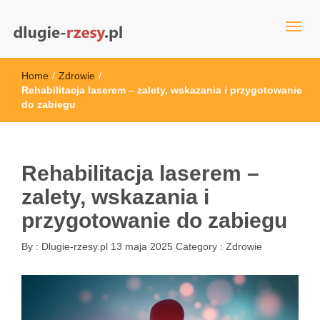
dlugie-rzesy.pl
Home
/
Zdrowie
/
Rehabilitacja laserem – zalety, wskazania i przygotowanie
do zabiegu
Rehabilitacja laserem –
zalety, wskazania i
przygotowanie do zabiegu
By :
Dlugie-rzesy.pl
13 maja 2025
Category :
Zdrowie