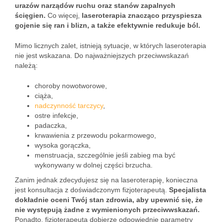
urazów narządów ruchu oraz stanów zapalnych
ścięgien.
Co więcej,
laseroterapia znacząco przyspiesza
gojenie się ran i blizn, a także efektywnie redukuje ból.
Mimo licznych zalet, istnieją sytuacje, w których laseroterapia
nie jest wskazana. Do najważniejszych przeciwwskazań
należą:
choroby nowotworowe,
ciąża,
nadczynność tarczycy
,
ostre infekcje,
padaczka,
krwawienia z przewodu pokarmowego,
wysoka gorączka,
menstruacja, szczególnie jeśli zabieg ma być
wykonywany w dolnej części brzucha.
Zanim jednak zdecydujesz się na laseroterapię, konieczna
jest konsultacja z doświadczonym fizjoterapeutą.
Specjalista
dokładnie oceni Twój stan zdrowia, aby upewnić się, że
nie występują żadne z wymienionych przeciwwskazań.
Ponadto, fizjoterapeuta dobierze odpowiednie parametry