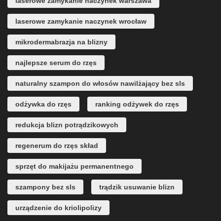
laserowe zamykanie naczynek warszawa
laserowe zamykanie naczynek wrocław
mikrodermabrazja na blizny
najlepsze serum do rzęs
naturalny szampon do włosów nawilżający bez sls
odżywka do rzęs
ranking odżywek do rzęs
redukcja blizn potrądzikowych
regenerum do rzęs skład
sprzęt do makijażu permanentnego
szampony bez sls
trądzik usuwanie blizn
urządzenie do kriolipolizy