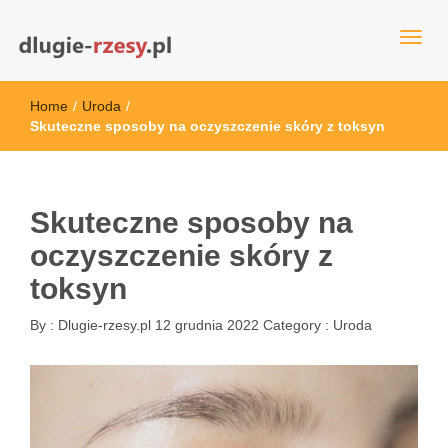
dlugie-rzesy.pl
Home
/
Uroda
/
Skuteczne sposoby na oczyszczenie skóry z toksyn
Skuteczne sposoby na
oczyszczenie skóry z
toksyn
By :
Dlugie-rzesy.pl
12 grudnia 2022
Category :
Uroda