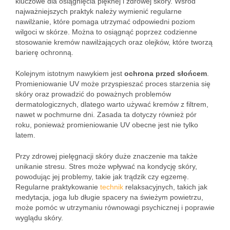
kluczowe dla osiągnięcia pięknej i zdrowej skóry. Wśród
najważniejszych praktyk należy wymienić regularne
nawilżanie, które pomaga utrzymać odpowiedni poziom
wilgoci w skórze. Można to osiągnąć poprzez codzienne
stosowanie kremów nawilżających oraz olejków, które tworzą
barierę ochronną.
Kolejnym istotnym nawykiem jest
ochrona przed słońcem
.
Promieniowanie UV może przyspieszać proces starzenia się
skóry oraz prowadzić do poważnych problemów
dermatologicznych, dlatego warto używać kremów z filtrem,
nawet w pochmurne dni. Zasada ta dotyczy również pór
roku, ponieważ promieniowanie UV obecne jest nie tylko
latem.
Przy zdrowej pielęgnacji skóry duże znaczenie ma także
unikanie stresu. Stres może wpływać na kondycję skóry,
powodując jej problemy, takie jak trądzik czy egzemę.
Regularne praktykowanie
technik
relaksacyjnych, takich jak
medytacja, joga lub długie spacery na świeżym powietrzu,
może pomóc w utrzymaniu równowagi psychicznej i poprawie
wyglądu skóry.