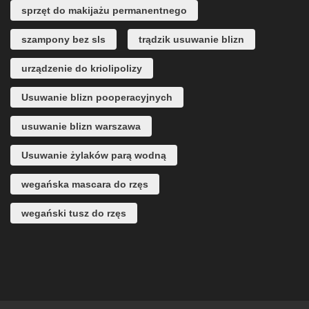
sprzęt do makijażu permanentnego
szampony bez sls
trądzik usuwanie blizn
urządzenie do kriolipolizy
Usuwanie blizn pooperacyjnych
usuwanie blizn warszawa
Usuwanie żylaków parą wodną
wegańska mascara do rzęs
wegański tusz do rzęs