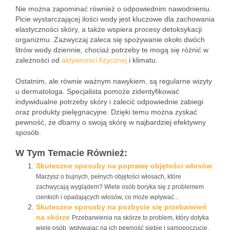
Nie można zapominać również o odpowiednim nawodnieniu.
Picie wystarczającej ilości wody jest kluczowe dla zachowania
elastyczności skóry, a także wspiera procesy detoksykacji
organizmu. Zazwyczaj zaleca się spożywanie około dwóch
litrów wody dziennie, chociaż potrzeby te mogą się różnić w
zależności od
aktywności fizycznej
i klimatu.
Ostatnim, ale równie ważnym nawykiem, są regularne wizyty
u dermatologa. Specjalista pomoże zidentyfikować
indywidualne potrzeby skóry i zalecić odpowiednie zabiegi
oraz produkty pielęgnacyjne. Dzięki temu można zyskać
pewność, że dbamy o swoją skórę w najbardziej efektywny
sposób.
W Tym Temacie Również:
Skuteczne sposoby na poprawę objętości włosów
Marzysz o bujnych, pełnych objętości włosach, które
zachwycają wyglądem? Wiele osób boryka się z problemem
cienkich i opadających włosów, co może wpływać...
Skuteczne sposoby na pozbycie się przebarwień
na skórze
Przebarwienia na skórze to problem, który dotyka
wiele osób, wpływając na ich pewność siebie i samopoczucie.