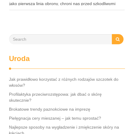
jako pierwsza linia obrony, chroni nas przed szkodliwymi
czynnikami zewnętrznymi, a nawilżająca skóra właściwa,
złożona …
Uroda
Jak prawidłowo korzystać z różnych rodzajów szczotek do
włosów?
Profilaktyka przeciwrozstępowa: jak dbać o skórę
skutecznie?
Brokatowe trendy paznokciowe na imprezę
Pielęgnacja cery mieszanej – jak temu sprostać?
Najlepsze sposoby na wygładzenie i zmiękczenie skóry na
łokciach