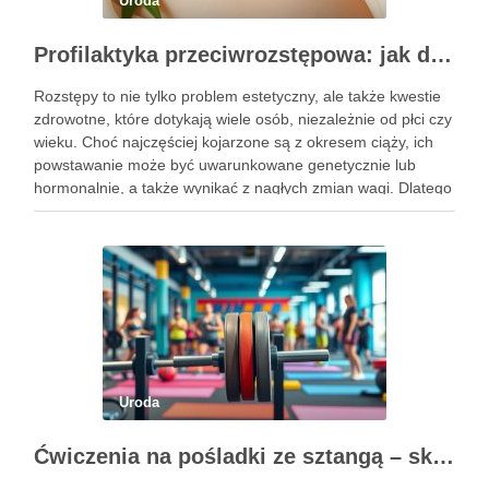
Uroda
Profilaktyka przeciwrozstępowa: jak dbać o skórę skutecznie?
Rozstępy to nie tylko problem estetyczny, ale także kwestie
zdrowotne, które dotykają wiele osób, niezależnie od płci czy
wieku. Choć najczęściej kojarzone są z okresem ciąży, ich
powstawanie może być uwarunkowane genetycznie lub
hormonalnie, a także wynikać z nagłych zmian wagi. Dlatego
kluczowe jest, aby już od najmłodszych lat zadbać …
Uroda
Ćwiczenia na pośladki ze sztangą – skuteczne metody i techniki treningowe