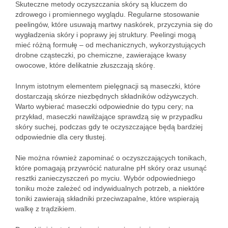
Skuteczne metody oczyszczania skóry są kluczem do
zdrowego i promiennego wyglądu. Regularne stosowanie
peelingów, które usuwają martwy naskórek, przyczynia się do
wygładzenia skóry i poprawy jej struktury. Peelingi mogą
mieć różną formułę – od mechanicznych, wykorzystujących
drobne cząsteczki, po chemiczne, zawierające kwasy
owocowe, które delikatnie złuszczają skórę.
Innym istotnym elementem pielęgnacji są maseczki, które
dostarczają skórze niezbędnych składników odżywczych.
Warto wybierać maseczki odpowiednie do typu cery; na
przykład, maseczki nawilżające sprawdzą się w przypadku
skóry suchej, podczas gdy te oczyszczające będą bardziej
odpowiednie dla cery tłustej.
Nie można również zapominać o oczyszczających tonikach,
które pomagają przywrócić naturalne pH skóry oraz usunąć
resztki zanieczyszczeń po myciu. Wybór odpowiedniego
toniku może zależeć od indywidualnych potrzeb, a niektóre
toniki zawierają składniki przeciwzapalne, które wspierają
walkę z trądzikiem.