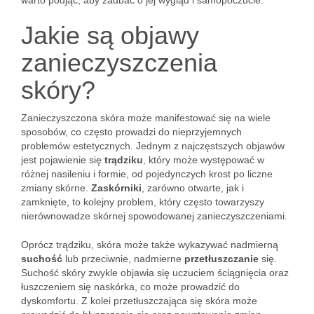
warto podjąć, aby zadbać o jej wygląd i samopoczucie.
Jakie są objawy
zanieczyszczenia
skóry?
Zanieczyszczona skóra może manifestować się na wiele
sposobów, co często prowadzi do nieprzyjemnych
problemów estetycznych. Jednym z najczęstszych objawów
jest pojawienie się
trądziku
, który może występować w
różnej nasileniu i formie, od pojedynczych krost po liczne
zmiany skórne.
Zaskórniki
, zarówno otwarte, jak i
zamknięte, to kolejny problem, który często towarzyszy
nierównowadze skórnej spowodowanej zanieczyszczeniami.
Oprócz trądziku, skóra może także wykazywać nadmierną
suchość
lub przeciwnie, nadmierne
przetłuszczanie
się.
Suchość skóry zwykle objawia się uczuciem ściągnięcia oraz
łuszczeniem się naskórka, co może prowadzić do
dyskomfortu. Z kolei przetłuszczająca się skóra może