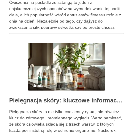
Ćwiczenia na pośladki ze sztangą to jeden z
najskuteczniejszych sposobów na wymodelowanie tej partii
ciała, a ich popularność wśród entuzjastów fitnessu rośnie z
dnia na dzień. Niezależnie od tego, czy dążysz do
zwiększenia siły, poprawy sylwetki, czy po prostu chcesz
poczuć się lepiej w swoim ciele, odpowiednio dobrane
ćwiczenia mogą …
Uroda
Pielęgnacja skóry: kluczowe informacje i skuteczne metody
Pielęgnacja skóry to nie tylko codzienny rytuał, ale również
klucz do zdrowego i promiennego wyglądu. Warto pamiętać,
że skóra człowieka składa się z trzech warstw, z których
każda pełni istotną rolę w ochronie organizmu. Naskórek,