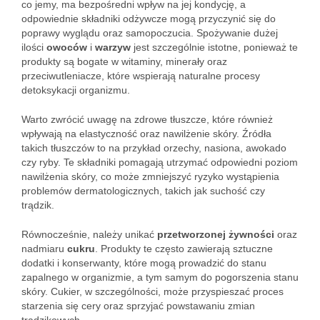
co jemy, ma bezpośredni wpływ na jej kondycję, a
odpowiednie składniki odżywcze mogą przyczynić się do
poprawy wyglądu oraz samopoczucia. Spożywanie dużej
ilości
owoców
i
warzyw
jest szczególnie istotne, ponieważ te
produkty są bogate w witaminy, minerały oraz
przeciwutleniacze, które wspierają naturalne procesy
detoksykacji organizmu.
Warto zwrócić uwagę na zdrowe tłuszcze, które również
wpływają na elastyczność oraz nawilżenie skóry. Źródła
takich tłuszczów to na przykład orzechy, nasiona, awokado
czy ryby. Te składniki pomagają utrzymać odpowiedni poziom
nawilżenia skóry, co może zmniejszyć ryzyko wystąpienia
problemów dermatologicznych, takich jak suchość czy
trądzik.
Równocześnie, należy unikać
przetworzonej żywności
oraz
nadmiaru
cukru
. Produkty te często zawierają sztuczne
dodatki i konserwanty, które mogą prowadzić do stanu
zapalnego w organizmie, a tym samym do pogorszenia stanu
skóry. Cukier, w szczególności, może przyspieszać proces
starzenia się cery oraz sprzyjać powstawaniu zmian