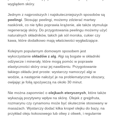
wyglądem skóry.
Jednym z najprostszych i najskuteczniejszych sposobów są
peelingi
. Stosując peelingi, możemy zdzierać martwy
naskórek, co nie tylko poprawia krążenie, ale także stymuluje
regenerację skóry. Do przygotowania peelingu możemy użyć
naturalnych składników, takich jak sól morska, cukier czy
kawa, które dodatkowo mają właściwości wygładzające.
Kolejnym popularnym domowym sposobem jest
wykorzystanie
okładów z alg
. Algi są bogate w składniki
odżywcze i minerały, które mogą pomóc w poprawie
elastyczności skóry oraz jej nawilżeniu. Przygotowanie
takiego okładu jest proste: wystarczy namoczyć algi w
wodzie, a następnie nałożyć je na problematyczne obszary,
owijając je folią spożywczą na około 30 minut.
Nie można zapomnieć o
olejkach eterycznych
, które także
wykazują pozytywny wpływ na skórę. Olejek z grejpfruta,
rozmarynu czy cynamonu może być skutecznie stosowany w
masażach. Wystarczy dodać kilka kropel olejku do bazy, na
przykład oleju kokosowego lub oliwy z oliwek, i regularnie