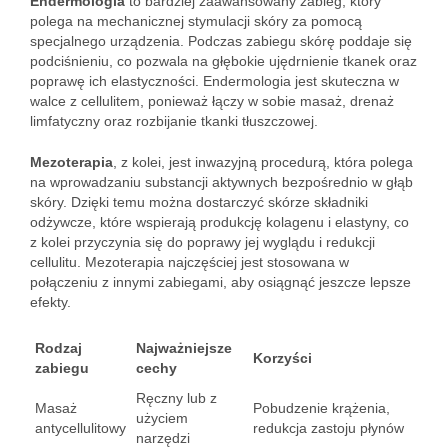
Endermologia
to bardziej zaawansowany zabieg, który
polega na mechanicznej stymulacji skóry za pomocą
specjalnego urządzenia. Podczas zabiegu skórę poddaje się
podciśnieniu, co pozwala na głębokie ujędrnienie tkanek oraz
poprawę ich elastyczności. Endermologia jest skuteczna w
walce z cellulitem, ponieważ łączy w sobie masaż, drenaż
limfatyczny oraz rozbijanie tkanki tłuszczowej.
Mezoterapia
, z kolei, jest inwazyjną procedurą, która polega
na wprowadzaniu substancji aktywnych bezpośrednio w głąb
skóry. Dzięki temu można dostarczyć skórze składniki
odżywcze, które wspierają produkcję kolagenu i elastyny, co
z kolei przyczynia się do poprawy jej wyglądu i redukcji
cellulitu. Mezoterapia najczęściej jest stosowana w
połączeniu z innymi zabiegami, aby osiągnąć jeszcze lepsze
efekty.
Rodzaj
Najważniejsze
Korzyści
zabiegu
cechy
Ręczny lub z
Masaż
Pobudzenie krążenia,
użyciem
antycellulitowy
redukcja zastoju płynów
narzędzi