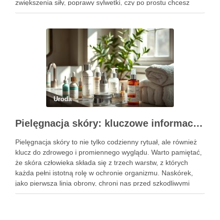
zwiększenia siły, poprawy sylwetki, czy po prostu chcesz
poczuć się lepiej w swoim ciele, odpowiednio dobrane
ćwiczenia mogą …
Uroda
Pielęgnacja skóry: kluczowe informacje i skuteczne metody
Pielęgnacja skóry to nie tylko codzienny rytuał, ale również
klucz do zdrowego i promiennego wyglądu. Warto pamiętać,
że skóra człowieka składa się z trzech warstw, z których
każda pełni istotną rolę w ochronie organizmu. Naskórek,
jako pierwsza linia obrony, chroni nas przed szkodliwymi
czynnikami zewnętrznymi, a nawilżająca skóra właściwa,
złożona …