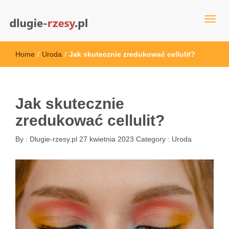
dlugie-rzesy.pl
Home
/
Uroda
/
Jak skutecznie zredukować cellulit?
Jak skutecznie
zredukować cellulit?
By :
Dlugie-rzesy.pl
27 kwietnia 2023
Category :
Uroda