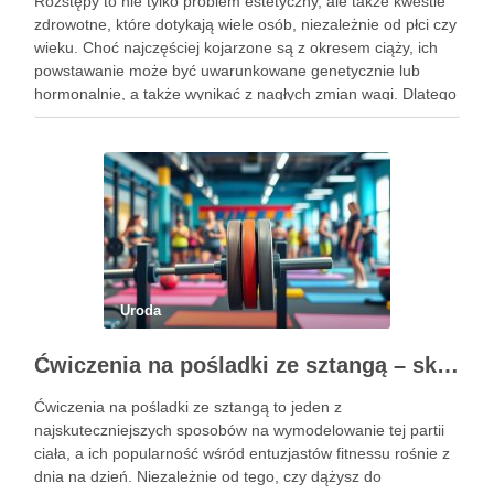
Rozstępy to nie tylko problem estetyczny, ale także kwestie
zdrowotne, które dotykają wiele osób, niezależnie od płci czy
wieku. Choć najczęściej kojarzone są z okresem ciąży, ich
powstawanie może być uwarunkowane genetycznie lub
hormonalnie, a także wynikać z nagłych zmian wagi. Dlatego
kluczowe jest, aby już od najmłodszych lat zadbać …
Uroda
Ćwiczenia na pośladki ze sztangą – skuteczne metody i techniki treningowe
Ćwiczenia na pośladki ze sztangą to jeden z
najskuteczniejszych sposobów na wymodelowanie tej partii
ciała, a ich popularność wśród entuzjastów fitnessu rośnie z
dnia na dzień. Niezależnie od tego, czy dążysz do