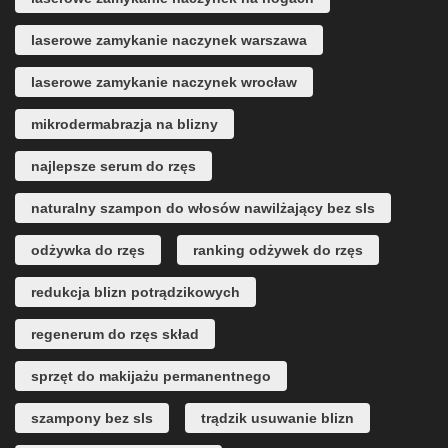
laserowe zamykanie naczynek warszawa
laserowe zamykanie naczynek wrocław
mikrodermabrazja na blizny
najlepsze serum do rzęs
naturalny szampon do włosów nawilżający bez sls
odżywka do rzęs
ranking odżywek do rzęs
redukcja blizn potrądzikowych
regenerum do rzęs skład
sprzęt do makijażu permanentnego
szampony bez sls
trądzik usuwanie blizn