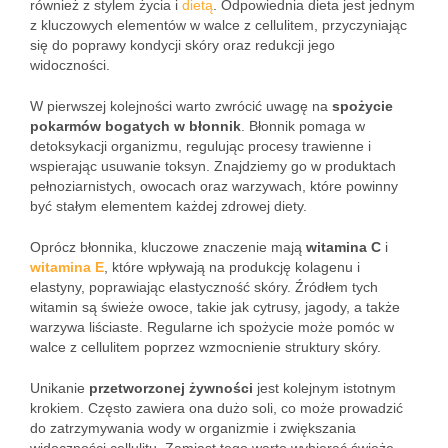
również z stylem życia i
dietą
. Odpowiednia dieta jest jednym
z kluczowych elementów w walce z cellulitem, przyczyniając
się do poprawy kondycji skóry oraz redukcji jego
widoczności.
W pierwszej kolejności warto zwrócić uwagę na
spożycie
pokarmów bogatych w błonnik
. Błonnik pomaga w
detoksykacji organizmu, regulując procesy trawienne i
wspierając usuwanie toksyn. Znajdziemy go w produktach
pełnoziarnistych, owocach oraz warzywach, które powinny
być stałym elementem każdej zdrowej diety.
Oprócz błonnika, kluczowe znaczenie mają
witamina C
i
witamina E
, które wpływają na produkcję kolagenu i
elastyny, poprawiając elastyczność skóry. Źródłem tych
witamin są świeże owoce, takie jak cytrusy, jagody, a także
warzywa liściaste. Regularne ich spożycie może pomóc w
walce z cellulitem poprzez wzmocnienie struktury skóry.
Unikanie
przetworzonej żywności
jest kolejnym istotnym
krokiem. Często zawiera ona dużo soli, co może prowadzić
do zatrzymywania wody w organizmie i zwiększania