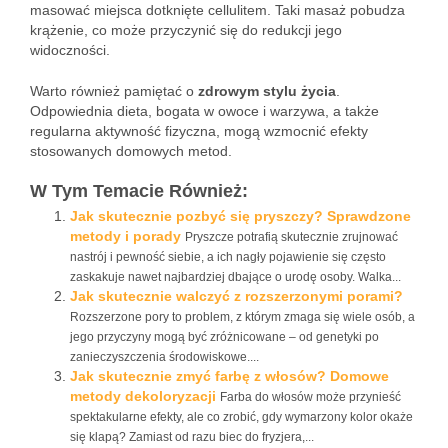
masować miejsca dotknięte cellulitem. Taki masaż pobudza
krążenie, co może przyczynić się do redukcji jego
widoczności.
Warto również pamiętać o
zdrowym stylu życia
.
Odpowiednia dieta, bogata w owoce i warzywa, a także
regularna aktywność fizyczna, mogą wzmocnić efekty
stosowanych domowych metod.
W Tym Temacie Również:
Jak skutecznie pozbyć się pryszczy? Sprawdzone
metody i porady
Pryszcze potrafią skutecznie zrujnować
nastrój i pewność siebie, a ich nagły pojawienie się często
zaskakuje nawet najbardziej dbające o urodę osoby. Walka...
Jak skutecznie walczyć z rozszerzonymi porami?
Rozszerzone pory to problem, z którym zmaga się wiele osób, a
jego przyczyny mogą być zróżnicowane – od genetyki po
zanieczyszczenia środowiskowe....
Jak skutecznie zmyć farbę z włosów? Domowe
metody dekoloryzacji
Farba do włosów może przynieść
spektakularne efekty, ale co zrobić, gdy wymarzony kolor okaże
się klapą? Zamiast od razu biec do fryzjera,...