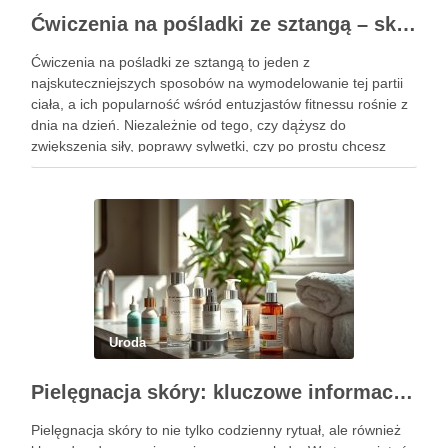
Ćwiczenia na pośladki ze sztangą – skuteczne metody i techniki treningowe
Ćwiczenia na pośladki ze sztangą to jeden z
najskuteczniejszych sposobów na wymodelowanie tej partii
ciała, a ich popularność wśród entuzjastów fitnessu rośnie z
dnia na dzień. Niezależnie od tego, czy dążysz do
zwiększenia siły, poprawy sylwetki, czy po prostu chcesz
poczuć się lepiej w swoim ciele, odpowiednio dobrane
ćwiczenia mogą …
Uroda
Pielęgnacja skóry: kluczowe informacje i skuteczne metody
Pielęgnacja skóry to nie tylko codzienny rytuał, ale również