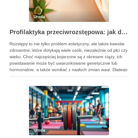
Uroda
Profilaktyka przeciwrozstępowa: jak dbać o skórę skutecznie?
Rozstępy to nie tylko problem estetyczny, ale także kwestie
zdrowotne, które dotykają wiele osób, niezależnie od płci czy
wieku. Choć najczęściej kojarzone są z okresem ciąży, ich
powstawanie może być uwarunkowane genetycznie lub
hormonalnie, a także wynikać z nagłych zmian wagi. Dlatego
kluczowe jest, aby już od najmłodszych lat zadbać …
Uroda