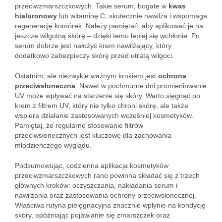
przeciwzmarszczkowych. Takie serum, bogate w
kwas
hialuronowy
lub witaminę C, skutecznie nawilża i wspomaga
regenerację komórek. Należy pamiętać, aby aplikować je na
jeszcze wilgotną skórę – dzięki temu lepiej się wchłonie. Po
serum dobrze jest nałożyć krem nawilżający, który
dodatkowo zabezpieczy skórę przed utratą wilgoci.
Ostatnim, ale niezwykle ważnym krokiem jest
ochrona
przeciwsłoneczna
. Nawet w pochmurne dni promieniowanie
UV może wpływać na starzenie się skóry. Warto sięgnąć po
krem z filtrem UV, który nie tylko chroni skórę, ale także
wspiera działanie zastosowanych wcześniej kosmetyków.
Pamiętaj, że regularne stosowanie filtrów
przeciwsłonecznych jest kluczowe dla zachowania
młodzieńczego wyglądu.
Podsumowując, codzienna aplikacja kosmetyków
przeciwzmarszczkowych rano powinna składać się z trzech
głównych kroków: oczyszczania, nakładania serum i
nawilżania oraz zastosowania ochrony przeciwsłonecznej.
Właściwa rutyna pielęgnacyjna znacznie wpłynie na kondycję
skóry, opóźniając pojawianie się zmarszczek oraz