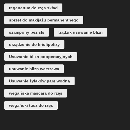
regenerum do rzęs skład
sprzęt do makijażu permanentnego
szampony bez sls
trądzik usuwanie blizn
urządzenie do kriolipolizy
Usuwanie blizn pooperacyjnych
usuwanie blizn warszawa
Usuwanie żylaków parą wodną
wegańska mascara do rzęs
wegański tusz do rzęs