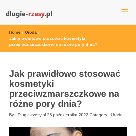
dlugie-rzesy.pl
Home
/
Uroda
/
Jak prawidłowo stosować kosmetyki
przeciwzmarszczkowe na różne pory dnia?
Jak prawidłowo stosować
kosmetyki
przeciwzmarszczkowe na
różne pory dnia?
By :
Dlugie-rzesy.pl
23 października 2022
Category :
Uroda