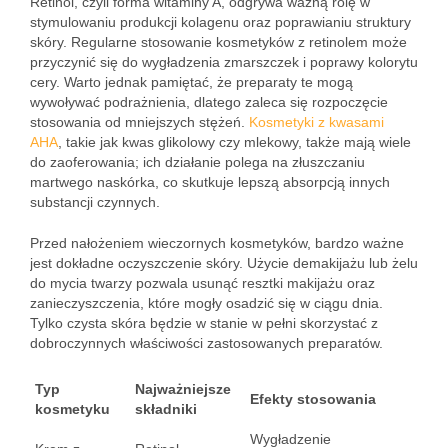
Retinol, czyli forma witaminy A, odgrywa ważną rolę w
stymulowaniu produkcji kolagenu oraz poprawianiu struktury
skóry. Regularne stosowanie kosmetyków z retinolem może
przyczynić się do wygładzenia zmarszczek i poprawy kolorytu
cery. Warto jednak pamiętać, że preparaty te mogą
wywoływać podrażnienia, dlatego zaleca się rozpoczęcie
stosowania od mniejszych stężeń.
Kosmetyki z kwasami
AHA
, takie jak kwas glikolowy czy mlekowy, także mają wiele
do zaoferowania; ich działanie polega na złuszczaniu
martwego naskórka, co skutkuje lepszą absorpcją innych
substancji czynnych.
Przed nałożeniem wieczornych kosmetyków, bardzo ważne
jest dokładne oczyszczenie skóry. Użycie demakijażu lub żelu
do mycia twarzy pozwala usunąć resztki makijażu oraz
zanieczyszczenia, które mogły osadzić się w ciągu dnia.
Tylko czysta skóra będzie w stanie w pełni skorzystać z
dobroczynnych właściwości zastosowanych preparatów.
Typ
Najważniejsze
Efekty stosowania
kosmetyku
składniki
Wygładzenie