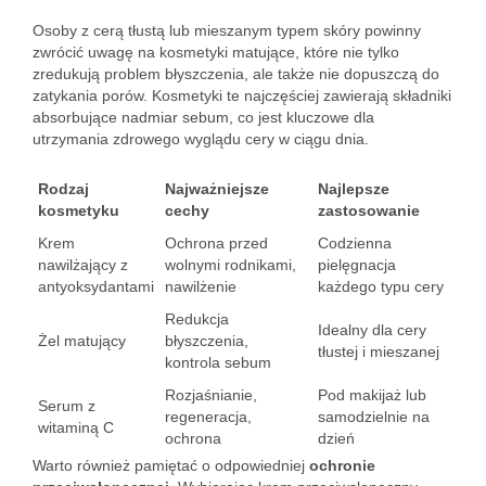
Osoby z cerą tłustą lub mieszanym typem skóry powinny
zwrócić uwagę na kosmetyki matujące, które nie tylko
zredukują problem błyszczenia, ale także nie dopuszczą do
zatykania porów. Kosmetyki te najczęściej zawierają składniki
absorbujące nadmiar sebum, co jest kluczowe dla
utrzymania zdrowego wyglądu cery w ciągu dnia.
Rodzaj
Najważniejsze
Najlepsze
kosmetyku
cechy
zastosowanie
Krem
Ochrona przed
Codzienna
nawilżający z
wolnymi rodnikami,
pielęgnacja
antyoksydantami
nawilżenie
każdego typu cery
Redukcja
Idealny dla cery
Żel matujący
błyszczenia,
tłustej i mieszanej
kontrola sebum
Rozjaśnianie,
Pod makijaż lub
Serum z
regeneracja,
samodzielnie na
witaminą C
ochrona
dzień
Warto również pamiętać o odpowiedniej
ochronie