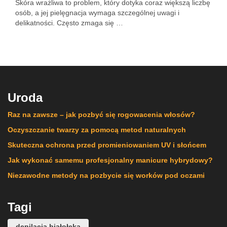
Skóra wrażliwa to problem, który dotyka coraz większą liczbę
osób, a jej pielęgnacja wymaga szczególnej uwagi i
delikatności. Często zmaga się …
Uroda
Raz na zawsze – jak pozbyć się rogowacenia włosów?
Oczyszczanie twarzy za pomocą metod naturalnych
Skuteczna ochrona przed promieniowaniem UV i słońcem
Jak wykonać samemu profesjonalny manicure hybrydowy?
Niezawodne metody na pozbycie się worków pod oczami
Tagi
depilacja białołęka