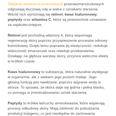
Składniki aktywne w kosmetykach
przeciwzmarszczkowych
odgrywają kluczową rolę w walce z oznakami starzenia.
Wśród nich wyróżniają się
retinol
,
kwas hialuronowy
,
peptydy
oraz
witamina C
, które są powszechnie uznawane
za najskuteczniejsze.
Retinol
jest pochodną witaminy A, która wspomaga
regenerację skóry poprzez przyspieszenie procesów odnowy
komórkowej. Dzięki temu poprawia jej elastyczność, redukuje
widoczność zmarszczek oraz niweluje przebarwienia.
Działając na głębsze warstwy skóry, przynosi widoczne efekty
w krótkim czasie.
Kwas hialuronowy
to substancja, która naturalnie występuje
w organizmie, ale z wiekiem jego poziom maleje. Jego
główną funkcją jest nawilżanie, poprzez wiązanie wody w
skórze. To sprawia, że skóra staje się jędrna i pełna blasku,
co pomaga w zminimalizowaniu oznak starzenia.
Peptydy
to krótkie łańcuchy aminokwasów, które wspierają
procesy odbudowy skóry. Mają zdolność do pobudzania
produkcji kolagenu, co jest niezbędne do zachowania