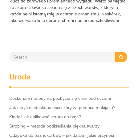
klucz do zdrowego i promiennego wyglądu. Warto pamiętać,
że skóra człowieka składa się z trzech warstw, z których
każda pełni istotną rolę w ochronie organizmu. Naskórek,
jako pierwsza linia obrony, chroni nas przed szkodliwymi
czynnikami zewnętrznymi, a nawilżająca skóra właściwa,
złożona …
Uroda
Doskonałe metody na pozbycie się cieni pod oczami
Jak ukryć niedoskonałości skóry za pomocą makijażu?
Kiedy i jak aplikować serum do rzęs?
Strobing – metoda podkreślania piękna twarzy
Odżywka do paznokci 8w1 – jak działa i jakie przynosi