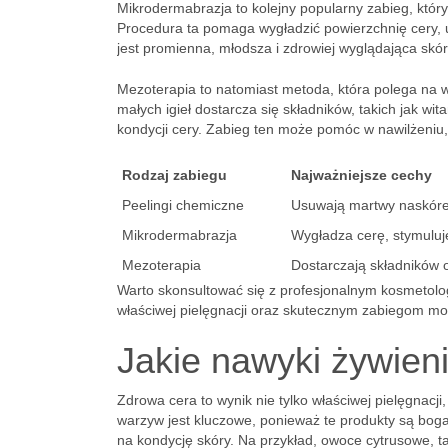
Mikrodermabrazja to kolejny popularny zabieg, który
Procedura ta pomaga wygładzić powierzchnię cery, 
jest promienna, młodsza i zdrowiej wyglądająca skór
Mezoterapia to natomiast metoda, która polega na 
małych igieł dostarcza się składników, takich jak w
kondycji cery. Zabieg ten może pomóc w nawilżeniu, 
Rodzaj zabiegu
Najważniejsze cechy
Peelingi chemiczne
Usuwają martwy naskórek
Mikrodermabrazja
Wygładza cerę, stymuluj
Mezoterapia
Dostarczają składników
Warto skonsultować się z profesjonalnym kosmetolo
właściwej pielęgnacji oraz skutecznym zabiegom moż
Jakie nawyki żywien
Zdrowa cera to wynik nie tylko właściwej pielęgnacj
warzyw jest kluczowe, ponieważ te produkty są boga
na kondycję skóry. Na przykład, owoce cytrusowe, t