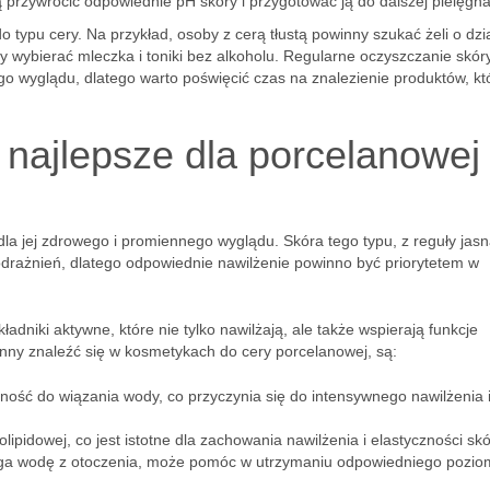
rzywrócić odpowiednie pH skóry i przygotować ją do dalszej pielęgnac
typu cery. Na przykład, osoby z cerą tłustą powinny szukać żeli o dzi
 wybierać mleczka i toniki bez alkoholu. Regularne oczyszczanie skóry
o wyglądu, dlatego warto poświęcić czas na znalezienie produktów, kt
t najlepsze dla porcelanowej
dla jej zdrowego i promiennego wyglądu. Skóra tego typu, z reguły jasn
odrażnień, dlatego odpowiednie nawilżenie powinno być priorytetem w
adniki aktywne, które nie tylko nawilżają, ale także wspierają funkcje
nny znaleźć się w kosmetykach do cery porcelanowej, są:
ność do wiązania wody, co przyczynia się do intensywnego nawilżenia 
ipidowej, co jest istotne dla zachowania nawilżenia i elastyczności skó
iąga wodę z otoczenia, może pomóc w utrzymaniu odpowiedniego pozi