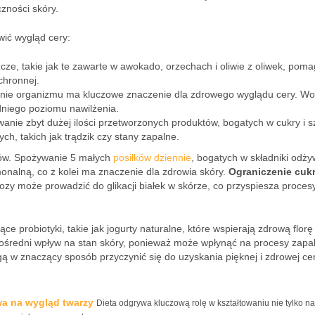
czności skóry.
ić wygląd cery:
cze, takie jak te zawarte w awokado, orzechach i oliwie z oliwek, pom
chronnej.
ie organizmu ma kluczowe znaczenie dla zdrowego wyglądu cery. W
niego poziomu nawilżenia.
anie zbyt dużej ilości przetworzonych produktów, bogatych w cukry i s
h, takich jak trądzik czy stany zapalne.
ków. Spożywanie 5 małych
posiłków dziennie
, bogatych w składniki odży
alną, co z kolei ma znaczenie dla zdrowia skóry.
Ograniczenie cuk
ozy może prowadzić do glikacji białek w skórze, co przyspiesza proces
e probiotyki, takie jak jogurty naturalne, które wspierają zdrową florę
średni wpływ na stan skóry, ponieważ może wpłynąć na procesy zapal
ą w znaczący sposób przyczynić się do uzyskania pięknej i zdrowej cer
wa na wygląd twarzy
Dieta odgrywa kluczową rolę w kształtowaniu nie tylko n