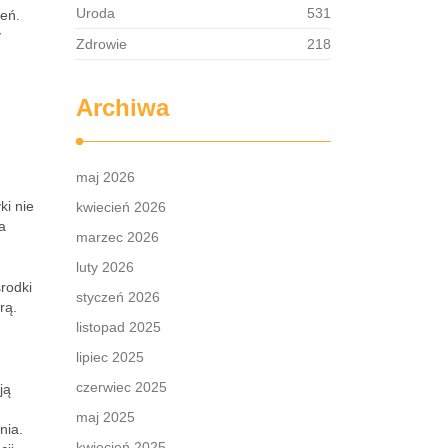
Uroda
531
ień.
y
Zdrowie
218
Archiwa
maj 2026
ki nie
kwiecień 2026
a
marzec 2026
luty 2026
środki
styczeń 2026
rą.
listopad 2025
lipiec 2025
czerwiec 2025
ją
maj 2025
nia.
kwiecień 2025