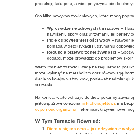
produkcję kolagenu, a więc przyczynia się do elasty
Oto kilka nawyków żywieniowych, które mogą popraw
Wprowadzenie zdrowych tłuszczów
– Tłusz
nawilżeniu skóry oraz utrzymaniu jej bariery o
Picie odpowiedniej ilości wody
– Nawodnien
pomaga w detoksykacji i utrzymaniu odpowied
Redukcja przetworzonej żywności
– Spożyw
dodatki, może prowadzić do problemów skórnyc
Warto również zwrócić uwagę na regularność posił
może wpłynąć na metabolizm oraz równowagę hormon
diecie to kolejny ważny krok, ponieważ nadmiar gluk
starzenia.
Na koniec, warto wdrożyć do diety pokarmy zawierając
jelitową. Zrównoważona
mikroflora jelitowa
ma bezpo
odporność organizmu
. Takie nawyki żywieniowe mog
W Tym Temacie Również:
Dieta a piękna cera – jak odżywianie wpły