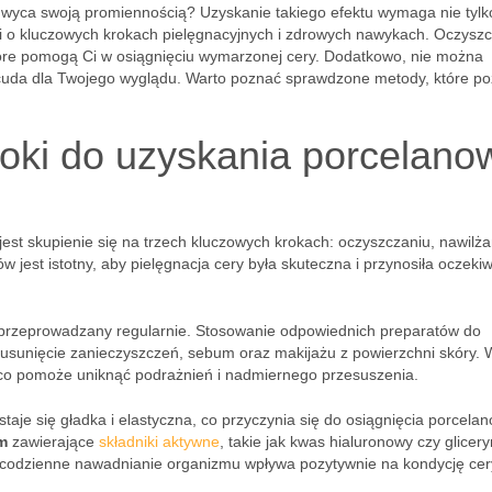
chwyca swoją promiennością? Uzyskanie takiego efektu wymaga nie tylk
 o kluczowych krokach pielęgnacyjnych i zdrowych nawykach. Oczyszc
które pomogą Ci w osiągnięciu wymarzonej cery. Dodatkowo, nie można
ć cuda dla Twojego wyglądu. Warto poznać sprawdzone metody, które p
roki do uzyskania porcelano
jest skupienie się na trzech kluczowych krokach: oczyszczaniu, nawilża
 jest istotny, aby pielęgnacja cery była skuteczna i przynosiła oczeki
ć przeprowadzany regularnie. Stosowanie odpowiednich preparatów do
na usunięcie zanieczyszczeń, sebum oraz makijażu z powierzchni skóry.
 co pomoże uniknąć podrażnień i nadmiernego przesuszenia.
 staje się gładka i elastyczna, co przyczynia się do osiągnięcia porcel
m
zawierające
składniki aktywne
, takie jak kwas hialuronowy czy glicery
 codzienne nawadnianie organizmu wpływa pozytywnie na kondycję cer