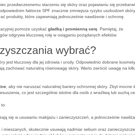
iec przedwczesnemu starzeniu się skóry oraz pojawianiu się przebarw
 odpowiednim faktorze SPF znacznie zmniejsza ryzyko uszkodzeń skór
 produkty, które zapewniają jednocześnie nawilżenie i ochronę.
gnacyjnej pomoże uzyskać
gładką i promienną cerę
. Pamiętaj, że
gów odgrywa kluczową rolę w osiąganiu pożądanych efektów.
czyszczania wybrać?
 jest kluczowy dla jej zdrowia i urody. Odpowiednio dobrane kosmety
ają zachować naturalną równowagę skóry. Warto zwrócić uwagę na kilk
tne
, aby nie naruszać naturalnej bariery ochronnej skóry. Zbyt mocne 
uszenia, co jest szczególnie istotne dla osób z wrażliwą lub suchą ce
 to:
ają się w usuwaniu makijażu i zanieczyszczeń, a jednocześnie nawilża
ch i mieszanych, skutecznie usuwają nadmiar sebum oraz zanieczyszcze