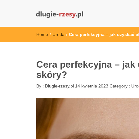
dlugie-rzesy.pl
Home
/
Uroda
/
Cera perfekcyjna – jak uzyskać 
Cera perfekcyjna – jak
skóry?
By :
Dlugie-rzesy.pl
14 kwietnia 2023
Category :
Uro