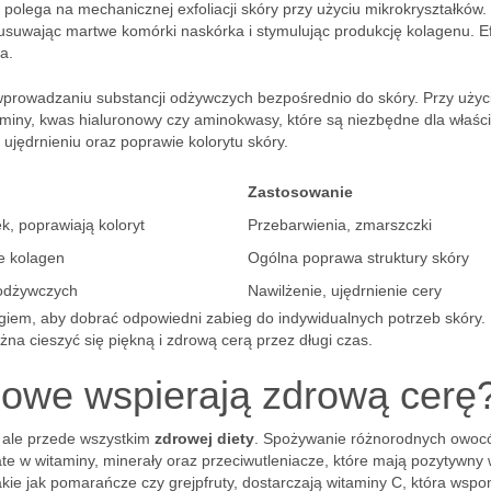
 polega na mechanicznej exfoliacji skóry przy użyciu mikrokryształków.
usuwając martwe komórki naskórka i stymulując produkcję kolagenu. 
a.
wprowadzaniu substancji odżywczych bezpośrednio do skóry. Przy użyc
itaminy, kwas hialuronowy czy aminokwasy, które są niezbędne dla właśc
ujędrnieniu oraz poprawie kolorytu skóry.
Zastosowanie
, poprawiają koloryt
Przebarwienia, zmarszczki
e kolagen
Ogólna poprawa struktury skóry
 odżywczych
Nawilżenie, ujędrnienie cery
giem, aby dobrać odpowiedni zabieg do indywidualnych potrzeb skóry. 
na cieszyć się piękną i zdrową cerą przez długi czas.
iowe wspierają zdrową cerę
i, ale przede wszystkim
zdrowej diety
. Spożywanie różnorodnych owoc
te w witaminy, minerały oraz przeciwutleniacze, które mają pozytywny
akie jak pomarańcze czy grejpfruty, dostarczają witaminy C, która wsp