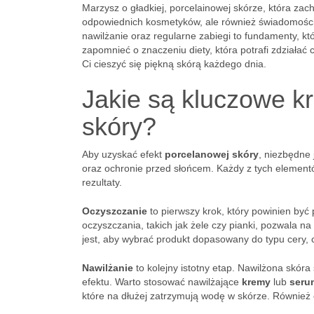
Marzysz o gładkiej, porcelainowej skórze, która za
odpowiednich kosmetyków, ale również świadomości
nawilżanie oraz regularne zabiegi to fundamenty, 
zapomnieć o znaczeniu diety, która potrafi zdziała
Ci cieszyć się piękną skórą każdego dnia.
Jakie są kluczowe k
skóry?
Aby uzyskać efekt
porcelanowej skóry
, niezbędne 
oraz ochronie przed słońcem. Każdy z tych elementów
rezultaty.
Oczyszczanie
to pierwszy krok, który powinien by
oczyszczania, takich jak żele czy pianki, pozwala 
jest, aby wybrać produkt dopasowany do typu cery,
Nawilżanie
to kolejny istotny etap. Nawilżona skóra
efektu. Warto stosować nawilżające
kremy
lub
seru
które na dłużej zatrzymują wodę w skórze. Również