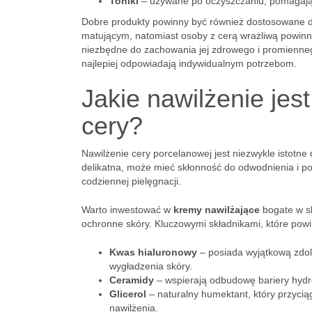
Toniki
– używane po oczyszczaniu, pomagają p
Dobre produkty powinny być również dostosowane do 
matującym, natomiast osoby z cerą wrażliwą powinny
niezbędne do zachowania jej zdrowego i promienneg
najlepiej odpowiadają indywidualnym potrzebom.
Jakie nawilżenie jes
cery?
Nawilżenie cery porcelanowej jest niezwykle istotne 
delikatna, może mieć skłonność do odwodnienia i p
codziennej pielęgnacji.
Warto inwestować w
kremy nawilżające
bogate w skł
ochronne skóry. Kluczowymi składnikami, które powi
Kwas hialuronowy
– posiada wyjątkową zdol
wygładzenia skóry.
Ceramidy
– wspierają odbudowę bariery hydrol
Glicerol
– naturalny humektant, który przyc
nawilżenia.