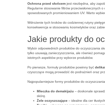
Ochrona przed słońcem
jest niezbędna, aby zapob
Regularne stosowanie filtrów przeciwsłonecznych o
spowodowanych promieniowaniem UV. Warto wybierać
Wdrożenie tych kroków do codziennej rutyny pielę
konsekwencja w stosowaniu kosmetyków oraz zabie
Jakie produkty do o
Wybór odpowiednich produktów do oczyszczania skóry
tylko usuwają zanieczyszczenia, ale również pomag
istotnych aspektów przy wyborze produktów.
Po pierwsze, formuły produktów powinny być
delika
czyszczące mogą prowadzić do podrażnień oraz przes
Najpopularniejsze formy produktów do oczyszczania
Mleczka do demakijażu
– doskonale sprawdz
skórę.
Żele oczyszczające
– idealne dla cer tłusty