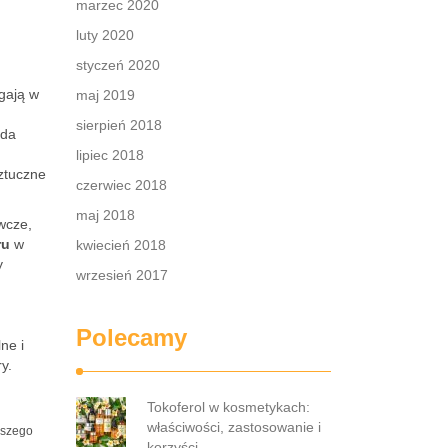
marzec 2020
luty 2020
styczeń 2020
agają w
maj 2019
sierpień 2018
oda
lipiec 2018
ztuczne
czerwiec 2018
maj 2018
wcze,
ru
w
kwiecień 2018
y
wrzesień 2017
Polecamy
ne i
y.
Tokoferol w kosmetykach:
właściwości, zastosowanie i
aszego
korzyści