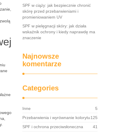
o
SPF w ciąży: jak bezpiecznie chronić
zanie,
skórę przed przebarwieniami i
promieniowaniem UV
ozwolą
SPF w pielęgnacji skóry: jak działa
wskaźnik ochrony i kiedy naprawdę ma
znaczenie
wej
Najnowsze
komentarze
niu
wane
Categories
 Ważne
Inne
5
anowego
Przebarwienia i wyrównanie kolorytu
125
na,
y.
SPF i ochrona przeciwsłoneczna
41