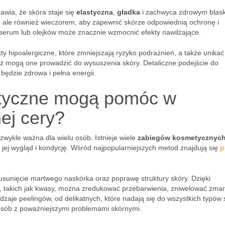
wia, że skóra staje się
elastyczna
,
gładka
i zachwyca zdrowym blas
, ale również wieczorem, aby zapewnić skórze odpowiednią ochronę i
serum lub olejków może znacznie wzmocnić efekty nawilżające.
 hipoalergiczne, które zmniejszają ryzyko podrażnień, a także unikać
ż mogą one prowadzić do wysuszenia skóry. Detaliczne podejście do
 będzie zdrowa i pełna energii.
etyczne mogą pomóc w
ej cery?
ezwykle ważna dla wielu osób. Istnieje wiele
zabiegów kosmetycznyc
jej wygląd i kondycję. Wśród najpopularniejszych metod znajdują się
p
 usunięcie martwego naskórka oraz poprawę struktury skóry. Dzięki
 takich jak kwasy, można zredukować przebarwienia, zniwelować zmar
odzaje peelingów, od delikatnych, które nadają się do wszystkich typów 
 osób z poważniejszymi problemami skórnymi.