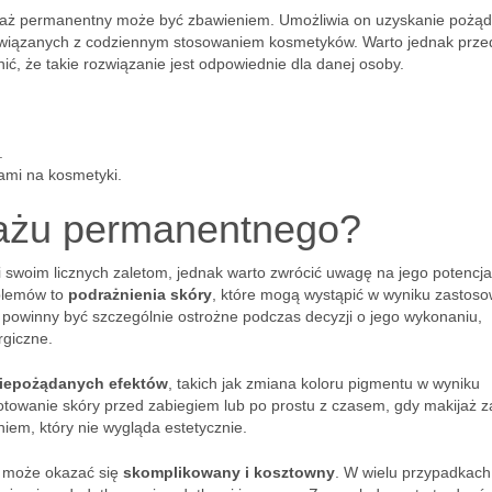
ijaż permanentny może być zbawieniem. Umożliwia on uzyskanie pożą
h związanych z codziennym stosowaniem kosmetyków. Warto jednak prze
ić, że takie rozwiązanie jest odpowiednie dla danej osoby.
.
iami na kosmetyki.
jażu permanentnego?
 swoim licznych zaletom, jednak warto zwrócić uwagę na jego potencja
oblemów to
podrażnienia skóry
, które mogą wystąpić w wyniku zastos
 powinny być szczególnie ostrożne podczas decyzji o jego wykonaniu,
rgiczne.
iepożądanych efektów
, takich jak zmiana koloru pigmentu w wyniku
gotowanie skóry przed zabiegiem lub po prostu z czasem, gdy makijaż 
iem, który nie wygląda estetycznie.
y może okazać się
skomplikowany i kosztowny
. W wielu przypadkach