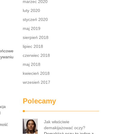
marzec 2020
luty 2020
styczeń 2020
maj 2019
sierpień 2018
lipiec 2018
końcowe
czerwiec 2018
onywaniu
maj 2018
kwiecień 2018
wrzesień 2017
Polecamy
acja
j
Jak właściwie
rność
demakijażować oczy?
Demakijaż oczu to jeden z