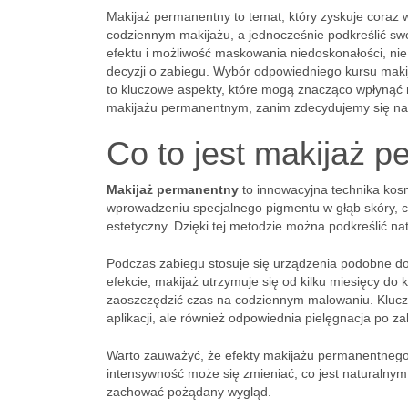
Makijaż permanentny to temat, który zyskuje coraz
codziennym makijażu, a jednocześnie podkreślić swoj
efektu i możliwość maskowania niedoskonałości, nie
decyzji o zabiegu. Wybór odpowiedniego kursu mak
to kluczowe aspekty, które mogą znacząco wpłynąć n
makijażu permanentnym, zanim zdecydujemy się na 
Co to jest makijaż p
Makijaż permanentny
to innowacyjna technika kos
wprowadzeniu specjalnego pigmentu w głąb skóry, co 
estetyczny. Dzięki tej metodzie można podkreślić natu
Podczas zabiegu stosuje się urządzenia podobne do 
efekcie, makijaż utrzymuje się od kilku miesięcy do 
zaoszczędzić czas na codziennym malowaniu. Kluczo
aplikacji, ale również odpowiednia pielęgnacja po za
Warto zauważyć, że efekty makijażu permanentnego n
intensywność może się zmieniać, co jest naturalny
zachować pożądany wygląd.