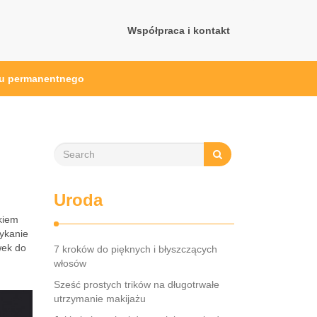
Współpraca i kontakt
ażu permanentnego
Uroda
kiem
ykanie
wek do
7 kroków do pięknych i błyszczących
włosów
Sześć prostych trików na długotrwałe
utrzymanie makijażu