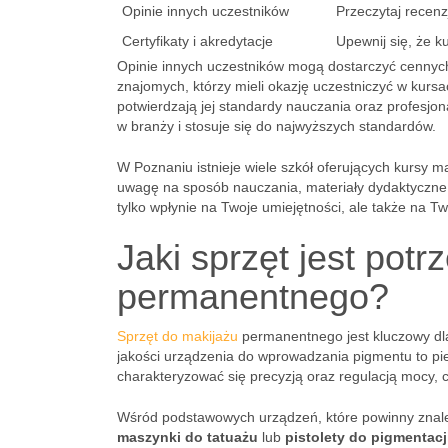
Opinie innych uczestników
Przeczytaj recenz
Certyfikaty i akredytacje
Upewnij się, że k
Opinie innych uczestników mogą dostarczyć cennych i
znajomych, którzy mieli okazję uczestniczyć w kurs
potwierdzają jej standardy nauczania oraz profesjon
w branży i stosuje się do najwyższych standardów.
W Poznaniu istnieje wiele szkół oferujących kursy
uwagę na sposób nauczania, materiały dydaktyczne 
tylko wpłynie na Twoje umiejętności, ale także na T
Jaki sprzęt jest pot
permanentnego?
Sprzęt do makijażu
permanentnego jest kluczowy dla
jakości urządzenia do wprowadzania pigmentu to pi
charakteryzować się precyzją oraz regulacją mocy, 
Wśród podstawowych urządzeń, które powinny znal
maszynki do tatuażu
lub
pistolety do pigmentacj