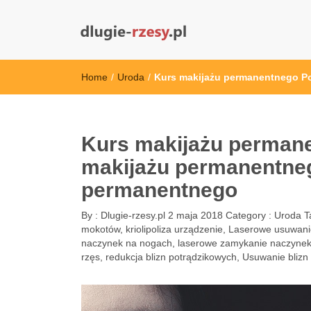
dlugie-rzesy.pl
Home
/
Uroda
/
Kurs makijażu permanentnego Po
Kurs makijażu permane
makijażu permanentneg
permanentnego
By :
Dlugie-rzesy.pl
2 maja 2018
Category :
Uroda
T
mokotów
,
kriolipoliza urządzenie
,
Laserowe usuwanie 
naczynek na nogach
,
laserowe zamykanie naczynek
rzęs
,
redukcja blizn potrądzikowych
,
Usuwanie blizn