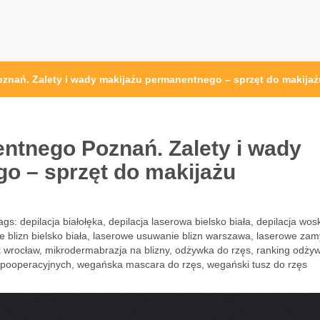
znań. Zalety i wady makijażu permanentnego – sprzęt do makij
ntnego Poznań. Zalety i wady
o – sprzęt do makijażu
ags:
depilacja białołęka
,
depilacja laserowa bielsko biała
,
depilacja wos
blizn bielsko biała
,
laserowe usuwanie blizn warszawa
,
laserowe zam
 wrocław
,
mikrodermabrazja na blizny
,
odżywka do rzęs
,
ranking odży
 pooperacyjnych
,
wegańska mascara do rzęs
,
wegański tusz do rzęs