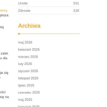
Uroda
531
warzy
.
Zdrowie
218
iększa
Archiwa
tej
maj 2026
kwiecień 2026
 zalet
marzec 2026
o dla
luty 2026
styczeń 2026
je się
e
listopad 2025
lipiec 2025
ości
czerwiec 2025
się na
maj 2025
kwiecień 2025