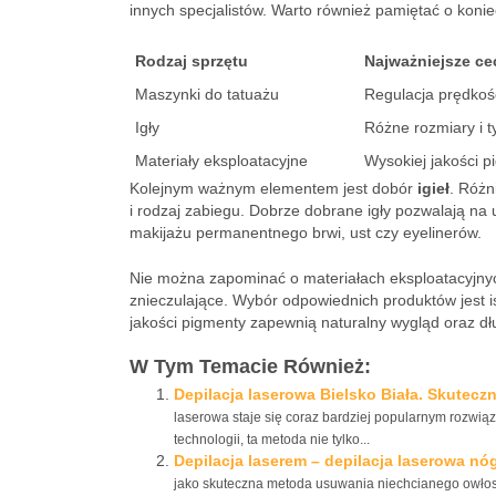
innych specjalistów. Warto również pamiętać o konie
Rodzaj sprzętu
Najważniejsze ce
Maszynki do tatuażu
Regulacja prędkośc
Igły
Różne rozmiary i t
Materiały eksploatacyjne
Wysokiej jakości p
Kolejnym ważnym elementem jest dobór
igieł
. Różn
i rodzaj zabiegu. Dobrze dobrane igły pozwalają na uz
makijażu permanentnego brwi, ust czy eyelinerów.
Nie można zapominać o materiałach eksploatacyjnyc
znieczulające. Wybór odpowiednich produktów jest is
jakości pigmenty zapewnią naturalny wygląd oraz dłu
W Tym Temacie Również:
Depilacja laserowa Bielsko Biała. Skutecz
laserowa staje się coraz bardziej popularnym rozwią
technologii, ta metoda nie tylko...
Depilacja laserem – depilacja laserowa nóg
jako skuteczna metoda usuwania niechcianego owłosie