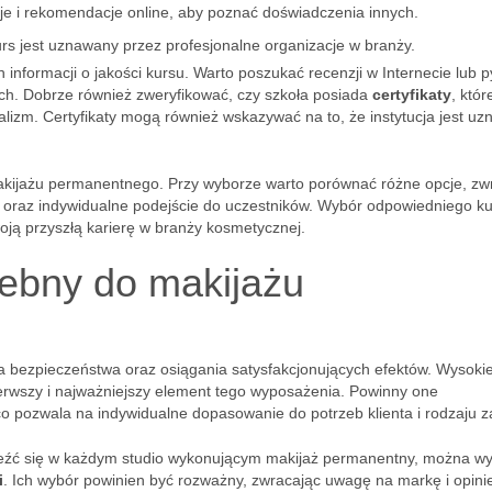
je i rekomendacje online, aby poznać doświadczenia innych.
urs jest uznawany przez profesjonalne organizacje w branży.
nformacji o jakości kursu. Warto poszukać recenzji w Internecie lub p
ach. Dobrze również zweryfikować, czy szkoła posiada
certyfikaty
, któr
alizm. Certyfikaty mogą również wskazywać na to, że instytucja jest u
 makijażu permanentnego. Przy wyborze warto porównać różne opcje, zw
oraz indywidualne podejście do uczestników. Wybór odpowiedniego ku
woją przyszłą karierę w branży kosmetycznej.
rzebny do makijażu
 bezpieczeństwa oraz osiągania satysfakcjonujących efektów. Wysokie
erwszy i najważniejszy element tego wyposażenia. Powinny one
co pozwala na indywidualne dopasowanie do potrzeb klienta i rodzaju z
eźć się w każdym studio wykonującym makijaż permanentny, można w
i
. Ich wybór powinien być rozważny, zwracając uwagę na markę i opini