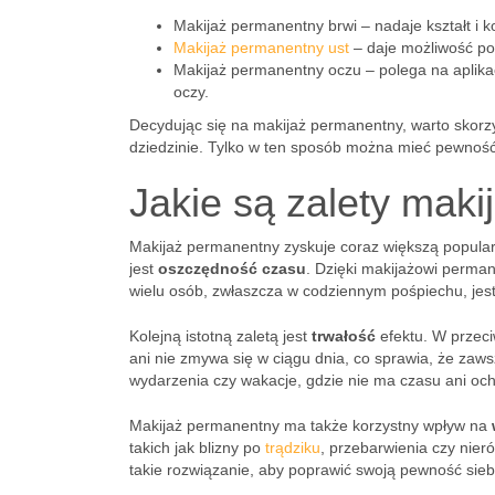
Makijaż permanentny brwi – nadaje kształt i k
Makijaż permanentny ust
– daje możliwość pod
Makijaż permanentny oczu – polega na aplikacj
oczy.
Decydując się na makijaż permanentny, warto skorzy
dziedzinie. Tylko w ten sposób można mieć pewność,
Jakie są zalety mak
Makijaż permanentny zyskuje coraz większą popularno
jest
oszczędność czasu
. Dzięki makijażowi perman
wielu osób, zwłaszcza w codziennym pośpiechu, je
Kolejną istotną zaletą jest
trwałość
efektu. W przeci
ani nie zmywa się w ciągu dnia, co sprawia, że zaw
wydarzenia czy wakacje, gdzie nie ma czasu ani och
Makijaż permanentny ma także korzystny wpływ na
takich jak blizny po
trądziku
, przebarwienia czy nier
takie rozwiązanie, aby poprawić swoją pewność sieb