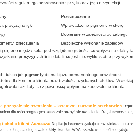
czności regularnego serwisowania sprzętu oraz jego dezynfekcji.
chy
Przeznaczenie
i, precyzyjne igły
Wprowadzenie pigmentu w skórę
ypy
Dobierane w zależności od zabiegu
igmenty, znieczulenia
Bezpieczne wykonanie zabiegów
ią się one między sobą pod względem grubości, co wpływa na efekty 
yskanie precyzyjnych linii i detali, co jest niezwykle istotne przy wyk
h, takich jak
pigmenty
do makijażu permanentnego oraz środki
totny dla komfortu klienta oraz trwałości uzyskanych efektów. Wysokiej
gotrwałe rezultaty, co z pewnością wpłynie na zadowolenie klienta.
ne pozbycie się owłosienia – laserowe usuwanie przebarwień
Depil
zaniem dla osób pragnących skutecznie pozbyć się owłosienia. Dzięki nowoczesne
 i okolic bikini Warszawa
Depilacja laserowa zyskuje coraz większą popula
nia, oferująca długotrwałe efekty i komfort. W Warszawie wiele osób decyduje...