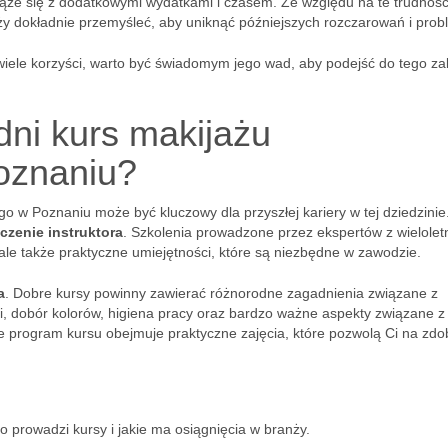
 wiąże się z dodatkowymi wydatkami i czasem. Ze względu na te trudnośc
y dokładnie przemyśleć, aby uniknąć późniejszych rozczarowań i pro
ele korzyści, warto być świadomym jego wad, aby podejść do tego za
ni kurs makijażu
oznaniu?
w Poznaniu może być kluczowy dla przyszłej kariery w tej dziedzinie
zenie instruktora
. Szkolenia prowadzone przez ekspertów z wielolet
 ale także praktyczne umiejętności, które są niezbędne w zawodzie.
a
. Dobre kursy powinny zawierać różnorodne zagadnienia związane z
ji, dobór kolorów, higiena pracy oraz bardzo ważne aspekty związane z
że program kursu obejmuje praktyczne zajęcia, które pozwolą Ci na zdo
o prowadzi kursy i jakie ma osiągnięcia w branży.