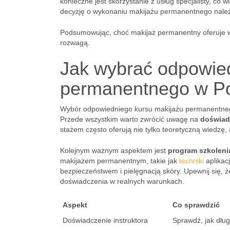
konieczne jest skorzystanie z usług specjalisty, co
decyzję o wykonaniu makijażu permanentnego należ
Podsumowując, choć makijaż permanentny oferuje wi
rozwagą.
Jak wybrać odpowied
permanentnego w P
Wybór odpowiedniego kursu makijażu permanentnego 
Przede wszystkim warto zwrócić uwagę na
doświadc
stażem często oferują nie tylko teoretyczną wiedzę,
Kolejnym ważnym aspektem jest
program szkoleni
makijażem permanentnym, takie jak
techniki
aplikac
bezpieczeństwem i pielęgnacją skóry. Upewnij się, 
doświadczenia w realnych warunkach.
Aspekt
Co sprawdzić
Doświadczenie instruktora
Sprawdź, jak dług