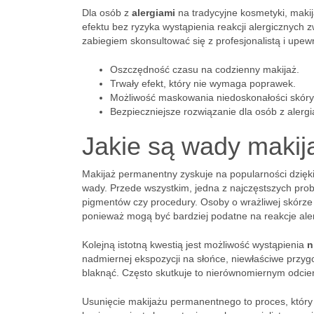
Dla osób z
alergiami
na tradycyjne kosmetyki, mak
efektu bez ryzyka wystąpienia reakcji alergicznyc
zabiegiem skonsultować się z profesjonalistą i upewn
Oszczędność czasu na codzienny makijaż.
Trwały efekt, który nie wymaga poprawek.
Możliwość maskowania niedoskonałości skóry
Bezpieczniejsze rozwiązanie dla osób z alerg
Jakie są wady maki
Makijaż permanentny zyskuje na popularności dzięki
wady. Przede wszystkim, jedna z najczęstszych pr
pigmentów czy procedury. Osoby o wrażliwej skórze
ponieważ mogą być bardziej podatne na reakcje ale
Kolejną istotną kwestią jest możliwość wystąpienia
n
nadmiernej ekspozycji na słońce, niewłaściwe przy
blaknąć. Często skutkuje to nierównomiernym odcien
Usunięcie makijażu permanentnego to proces, któr