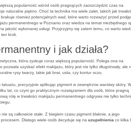
 większą popularność wśród osób pragnących zaoszczędzić czas na
e naturalne piękno. Choć ta technika ma wiele zalet, takich jak trwało
 brakuje również potencjalnych wad, które warto rozważyć przed podj
ijażu permanentnego w Poznaniu oraz wiedza na temat niezbędnego s
a jakość wykonanej usługi. Przyjrzyjmy się zatem temu, co warto wied
ten krok.
ermanentny i jak działa?
metyczna, która zyskuje coraz większą popularność. Polega ona na
pozwala uzyskać efekt makijażu, który jest nie tylko długotrwały, ale 
ralne rysy twarzy, takie jak brwi, usta, czy kontur oczu.
tatuażu, precyzyjnie aplikując pigment w zewnętrzne warstwy skóry. 
kilku lat, co czyni go praktycznym rozwiązaniem dla osób, które pragną
wą rolę w trwałości makijażu permanentnego odgrywa nie tylko techni
biegu.
ie są całkowicie stałe. Z biegiem czasu pigment blaknie, a jego
m procesem. Dlatego wiele osób decyduje się na
uzupełnienia
co kilka 