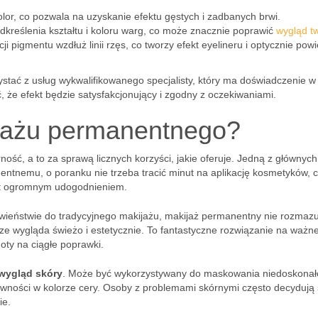
olor, co pozwala na uzyskanie efektu gęstych i zadbanych brwi.
kreślenia kształtu i koloru warg, co może znacznie poprawić
wygląd t
i pigmentu wzdłuż linii rzęs, co tworzy efekt eyelineru i optycznie pow
stać z usług wykwalifikowanego specjalisty, który ma doświadczenie w 
 że efekt będzie satysfakcjonujący i zgodny z oczekiwaniami.
ijażu permanentnego?
ść, a to za sprawą licznych korzyści, jakie oferuje. Jedną z głównych
entnemu, o poranku nie trzeba tracić minut na aplikację kosmetyków, c
st ogromnym udogodnieniem.
wieństwie do tradycyjnego makijażu, makijaż permanentny nie rozmazu
sze wygląda świeżo i estetycznie. To fantastyczne rozwiązanie na ważn
oty na ciągłe poprawki.
wygląd skóry
. Może być wykorzystywany do maskowania niedoskonał
ówności w kolorze cery. Osoby z problemami skórnymi często decydują 
ie.