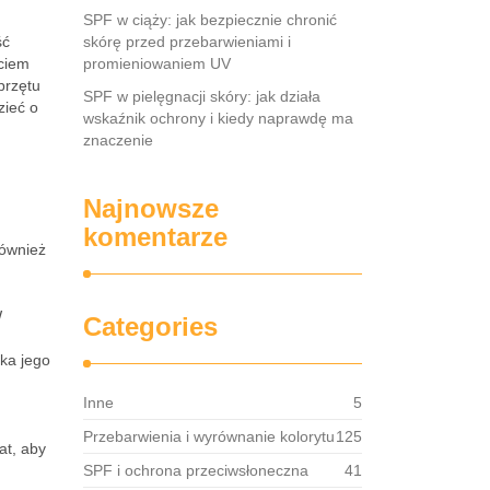
SPF w ciąży: jak bezpiecznie chronić
ść
skórę przed przebarwieniami i
ęciem
promieniowaniem UV
przętu
SPF w pielęgnacji skóry: jak działa
zieć o
wskaźnik ochrony i kiedy naprawdę ma
znaczenie
Najnowsze
komentarze
również
W
Categories
ka jego
Inne
5
Przebarwienia i wyrównanie kolorytu
125
lat, aby
SPF i ochrona przeciwsłoneczna
41