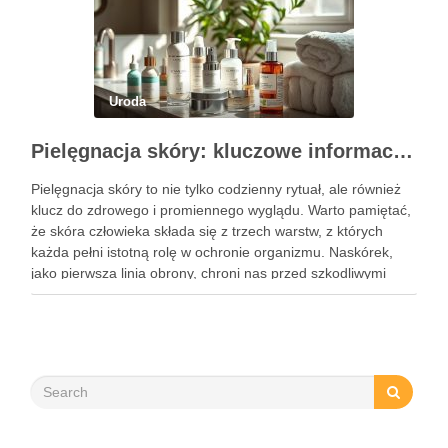
Uroda
Pielęgnacja skóry: kluczowe informacje i skuteczne metody
Pielęgnacja skóry to nie tylko codzienny rytuał, ale również
klucz do zdrowego i promiennego wyglądu. Warto pamiętać,
że skóra człowieka składa się z trzech warstw, z których
każda pełni istotną rolę w ochronie organizmu. Naskórek,
jako pierwsza linia obrony, chroni nas przed szkodliwymi
czynnikami zewnętrznymi, a nawilżająca skóra właściwa,
złożona …