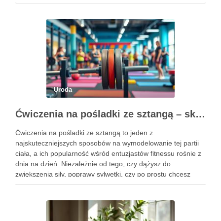
kluczowe jest, aby już od najmłodszych lat zadbać …
Uroda
Ćwiczenia na pośladki ze sztangą – skuteczne metody i techniki treningowe
Ćwiczenia na pośladki ze sztangą to jeden z
najskuteczniejszych sposobów na wymodelowanie tej partii
ciała, a ich popularność wśród entuzjastów fitnessu rośnie z
dnia na dzień. Niezależnie od tego, czy dążysz do
zwiększenia siły, poprawy sylwetki, czy po prostu chcesz
poczuć się lepiej w swoim ciele, odpowiednio dobrane
ćwiczenia mogą …