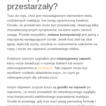
przestarzały?
Tusz do rzęs, choć jest niezastąpionym elementem wielu
codziennych makijaży, ma swoją ograniczoną trwałość.
Oznaki, że produkt ten może być przestarzały, obejmują kilka
charakterystycznych symptomów, na które warto zwrócić
uwagę. Przede wszystkim,
zmiana konsystencji
jest jedną z
najczęściej występujących oznak. Jeżeli tusz stał się zbyt
gęsty, lepki lub suchy, utrudnia to równomierne nałożenie na
rzęsy i może nie zapewnić oczekiwanego efektu.
Kolejnym ważnym sygnałem jest
nieprzyjemny zapach
,
który może świadczyć o rozwoju bakterii lub innych
mikroorganizmów w
produkcie
. Taki zapach może być
wynikiem rozkładu składników tuszu, co czyni go
niebezpiecznym dla zdrowia oczu.
Innym objawem zużycia tuszu są
grudki na rzęsach
po
nałożeniu, co może prowadzić do nieestetycznego wyglądu
oraz konieczności wielokrotnego poprawiania makijażu.
Grudki te powstają, gdy tusz traci swoją pierwotną formułę i