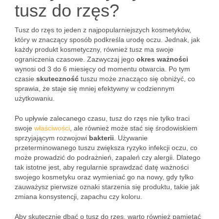
tusz do rzęs?
Tusz do rzęs to jeden z najpopularniejszych kosmetyków,
który w znaczący sposób podkreśla urodę oczu. Jednak, jak
każdy produkt kosmetyczny, również tusz ma swoje
ograniczenia czasowe. Zazwyczaj jego
okres ważności
wynosi od 3 do 6 miesięcy od momentu otwarcia. Po tym
czasie
skuteczność
tuszu może znacząco się obniżyć, co
sprawia, że staje się mniej efektywny w codziennym
użytkowaniu.
Po upływie zalecanego czasu, tusz do rzęs nie tylko traci
swoje
właściwości
, ale również może stać się środowiskiem
sprzyjającym rozwojowi
bakterii
. Używanie
przeterminowanego tuszu zwiększa ryzyko infekcji oczu, co
może prowadzić do podrażnień, zapaleń czy alergii. Dlatego
tak istotne jest, aby regularnie sprawdzać datę ważności
swojego kosmetyku oraz wymieniać go na nowy, gdy tylko
zauważysz pierwsze oznaki starzenia się produktu, takie jak
zmiana konsystencji, zapachu czy koloru.
Aby skutecznie dbać o tusz do rzęs, warto również pamiętać