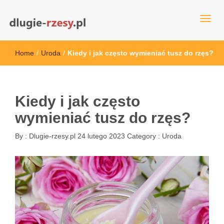
dlugie-rzesy.pl
Home
/
Uroda
/
Kiedy i jak często wymieniać tusz do rzęs?
Kiedy i jak często
wymieniać tusz do rzęs?
By :
Dlugie-rzesy.pl
24 lutego 2023
Category :
Uroda