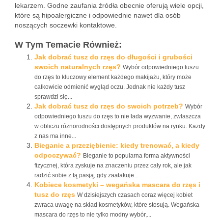
lekarzem. Godne zaufania źródła obecnie oferują wiele opcji,
które są hipoalergiczne i odpowiednie nawet dla osób
noszących soczewki kontaktowe.
W Tym Temacie Również:
Jak dobrać tusz do rzęs do długości i grubości
swoich naturalnych rzęs?
Wybór odpowiedniego tuszu
do rzęs to kluczowy element każdego makijażu, który może
całkowicie odmienić wygląd oczu. Jednak nie każdy tusz
sprawdzi się...
Jak dobrać tusz do rzęs do swoich potrzeb?
Wybór
odpowiedniego tuszu do rzęs to nie lada wyzwanie, zwłaszcza
w obliczu różnorodności dostępnych produktów na rynku. Każdy
z nas ma inne...
Bieganie a przeziębienie: kiedy trenować, a kiedy
odpoczywać?
Bieganie to popularna forma aktywności
fizycznej, która zyskuje na znaczeniu przez cały rok, ale jak
radzić sobie z tą pasją, gdy zaatakuje...
Kobiece kosmetyki – wegańska mascara do rzęs i
tusz do rzęs
W dzisiejszych czasach coraz więcej kobiet
zwraca uwagę na skład kosmetyków, które stosują. Wegańska
mascara do rzęs to nie tylko modny wybór,...