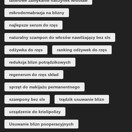
laserowe zamykanie naczynek wrocław
mikrodermabrazja na blizny
najlepsze serum do rzęs
naturalny szampon do włosów nawilżający bez sls
odżywka do rzęs
ranking odżywek do rzęs
redukcja blizn potrądzikowych
regenerum do rzęs skład
sprzęt do makijażu permanentnego
szampony bez sls
trądzik usuwanie blizn
urządzenie do kriolipolizy
Usuwanie blizn pooperacyjnych