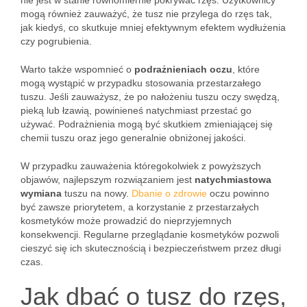
nie jest w stanie równomiernie pokrywać rzęs. Użytkownicy
mogą również zauważyć, że tusz nie przylega do rzęs tak,
jak kiedyś, co skutkuje mniej efektywnym efektem wydłużenia
czy pogrubienia.
Warto także wspomnieć o
podrażnieniach oczu
, które
mogą wystąpić w przypadku stosowania przestarzałego
tuszu. Jeśli zauważysz, że po nałożeniu tuszu oczy swędzą,
pieką lub łzawią, powinieneś natychmiast przestać go
używać. Podrażnienia mogą być skutkiem zmieniającej się
chemii tuszu oraz jego generalnie obniżonej jakości.
W przypadku zauważenia któregokolwiek z powyższych
objawów, najlepszym rozwiązaniem jest
natychmiastowa
wymiana
tuszu na nowy.
Dbanie o zdrowie
oczu powinno
być zawsze priorytetem, a korzystanie z przestarzałych
kosmetyków może prowadzić do nieprzyjemnych
konsekwencji. Regularne przeglądanie kosmetyków pozwoli
cieszyć się ich skutecznością i bezpieczeństwem przez długi
czas.
Jak dbać o tusz do rzęs,