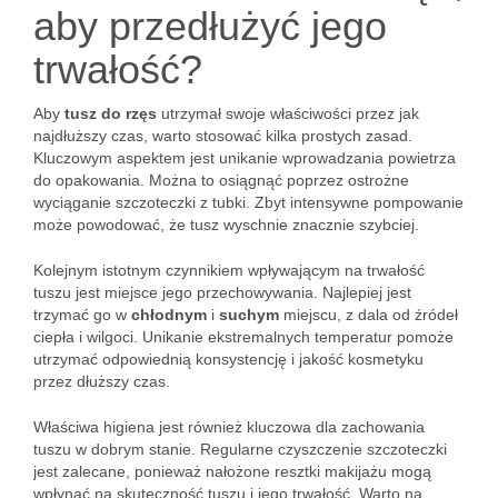
aby przedłużyć jego
trwałość?
Aby
tusz do rzęs
utrzymał swoje właściwości przez jak
najdłuższy czas, warto stosować kilka prostych zasad.
Kluczowym aspektem jest unikanie wprowadzania powietrza
do opakowania. Można to osiągnąć poprzez ostrożne
wyciąganie szczoteczki z tubki. Zbyt intensywne pompowanie
może powodować, że tusz wyschnie znacznie szybciej.
Kolejnym istotnym czynnikiem wpływającym na trwałość
tuszu jest miejsce jego przechowywania. Najlepiej jest
trzymać go w
chłodnym
i
suchym
miejscu, z dala od źródeł
ciepła i wilgoci. Unikanie ekstremalnych temperatur pomoże
utrzymać odpowiednią konsystencję i jakość kosmetyku
przez dłuższy czas.
Właściwa higiena jest również kluczowa dla zachowania
tuszu w dobrym stanie. Regularne czyszczenie szczoteczki
jest zalecane, ponieważ nałożone resztki makijażu mogą
wpłynąć na skuteczność tuszu i jego trwałość. Warto na