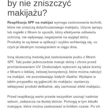
by nie zniszczyć
makijażu?
Reaplikacja SPF na makijaż
wymaga zastosowania technik,
które nie zniszczą dotychczasowego makijażu. Użycie sprayu
lub mgiełki z filtrem to sposób, który efektywnie odświeża
ochronę, nie wpływając negatywnie na wygląd skóry.
Produkty te są łatwe w aplikacji i szybko wchłaniają się, co
czyni je idealnym rozwiązaniem w ciągu dnia.
Inną skuteczną metodą jest zastosowanie pudru z filtrem
SPF. Taki puder jednocześnie matuje skórę i chroni przed
promieniowaniem UV. Doskonałym wyborem są także kremy
z filtrami o lekkiej, żelowej konsystencji, które można nałożyć
na makijaż, nie pozostawiając białych śladów. Wydajne w
takim przypadku są gąbeczki do makijażu: wystarczy
wklepywać produkt delikatnie, aby zachować efekt makijażu.
Przed reaplikacją warto przede wszystkim usunąć nadmiar
sebum, zwłaszcza na tłustej skórze. Pomogą w tym bibułki
matujące, które można zastosować w krótkim czasie. Po ich