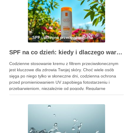
SPF i ochrona przeciwsłoneczna
SPF na co dzień: kiedy i dlaczego warto sięgać po krem z filtrem przeciwsłonecznym
Codzienne stosowanie kremu z filtrem przeciwsłonecznym
jest kluczowe dla zdrowia Twojej skóry. Choć wiele osób
sięga po niego tylko w słoneczne dni, codzienna ochrona
przed promieniowaniem UV zapobiega fotostarzeniu i
przebarwieniom, niezależnie od pogody. Regularne
aplikowanie filtrów przeciwsłonecznych to inwestycja w
piękną i zdrową cerę na lata. Warto zrozumieć, jak …