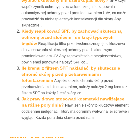
wybrać skuteczny filtr szerokopasmowy?
SPF, czyli
współczynnik ochrony przeciwsłonecznej, nie zapewnia
automatycznej ochrony przed promieniowaniem UVA, co może
prowadzić do niebezpiecznych konsekwencji dla skóry. Aby
skutecznie...
Kiedy reaplikować SPF, by zachować skuteczną
ochronę przed słońcem i uniknąć typowych
błędów
Reaplikacja filtra przeciwsłonecznego jest kluczowa
dla zachowania skutecznej ochrony przed szkodliwym
promieniowaniem UV. Aby zapewnić sobie bezpieczeństwo,
powinieneś ponownie nałożyć SPF co...
Ile kremu z filtrem SPF nakładać, by skutecznie
chronić skórę przed przebarwieniami i
fotostarzeniem
Aby skutecznie chronić skórę przed
przebarwieniami i fotostarzeniem, należy nałożyć 2 mg kremu z
filtrem SPF na każdy 1 cm² skóry, co...
Jak prawidłowo stosować kosmetyki nawilżające
na różne pory dnia?
Nawilżenie skóry to kluczowy element
codziennej pielęgnacji, który ma ogromny wpływ na jej zdrowie i
wygląd. Każda pora dnia stawia przed nami...