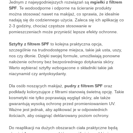
Jednym z najwygodniejszych rozwiązań są
mgiełki z filtrem
SPF
. Te wodoodporne i odporne na ścieranie produkty
można stosować nawet na makijaż, co sprawia, że idealnie
nadają się do codziennego użycia. Zaleca się ich aplikację co
2-3 godziny, chociaż częstsze stosowanie w
pomieszczeniach może przynieść lepsze efekty ochronne.
Sztyfty z filtrem SPF
to kolejna praktyczna opcja,
szczególnie na trudnodostępne miejsca, takie jak usta, uszy,
nos czy dłonie. Dzięki swojej formule, umożliwiają ponowne
nałożenie ochrony bez bezpośredniego dotykania skóry.
Warto wybierać sztyfty wzbogacone o składniki takie jak
niacynamid czy antyoksydanty.
Dla osób noszących makijaż,
pudry z filtrem SPF
oraz
podkłady koloryzujące z filtrami stanowią świetną opcję. Takie
kosmetyki nie tylko poprawiają wygląd skóry, ale także
gwarantują wysoką ochronę przed promieniowaniem UV.
Ważne jest jednak, aby aplikować je w odpowiednich
ilościach, aby osiągnąć deklarowany poziom ochrony.
Do reaplikacji na dużych obszarach ciała praktyczne będą