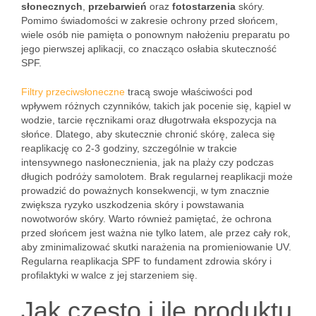
słonecznych
,
przebarwień
oraz
fotostarzenia
skóry.
Pomimo świadomości w zakresie ochrony przed słońcem,
wiele osób nie pamięta o ponownym nałożeniu preparatu po
jego pierwszej aplikacji, co znacząco osłabia skuteczność
SPF.
Filtry przeciwsłoneczne
tracą swoje właściwości pod
wpływem różnych czynników, takich jak pocenie się, kąpiel w
wodzie, tarcie ręcznikami oraz długotrwała ekspozycja na
słońce. Dlatego, aby skutecznie chronić skórę, zaleca się
reaplikację co 2-3 godziny, szczególnie w trakcie
intensywnego nasłonecznienia, jak na plaży czy podczas
długich podróży samolotem. Brak regularnej reaplikacji może
prowadzić do poważnych konsekwencji, w tym znacznie
zwiększa ryzyko uszkodzenia skóry i powstawania
nowotworów skóry. Warto również pamiętać, że ochrona
przed słońcem jest ważna nie tylko latem, ale przez cały rok,
aby zminimalizować skutki narażenia na promieniowanie UV.
Regularna reaplikacja SPF to fundament zdrowia skóry i
profilaktyki w walce z jej starzeniem się.
Jak często i ile produktu