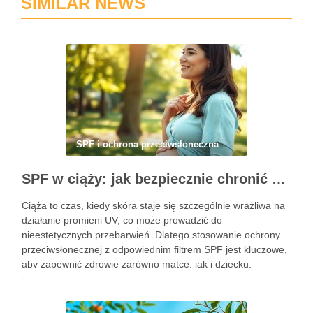
SIMILAR NEWS
SPF i ochrona przeciwsłoneczna
SPF w ciąży: jak bezpiecznie chronić skórę przed przebarwieniami i promieniowaniem UV
Ciąża to czas, kiedy skóra staje się szczególnie wrażliwa na
działanie promieni UV, co może prowadzić do
nieestetycznych przebarwień. Dlatego stosowanie ochrony
przeciwsłonecznej z odpowiednim filtrem SPF jest kluczowe,
aby zapewnić zdrowie zarówno matce, jak i dziecku.
Właściwa ochrona przeciwsłoneczna nie tylko zapobiega
fotostarzeniu się skóry, ale także minimalizuje ryzyko …