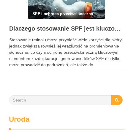
SPF i ochrona przeciwsłoneczna
Dlaczego stosowanie SPF jest kluczowe podczas kuracji retinolem i jak to robić prawidłowo
Stosowanie retinolu może przynieść wiele korzyści dla skóry,
jednak zwiększa również jej wrażliwość na promieniowanie
słoneczne, co czyni ochronę przeciwsłoneczną kluczowym
elementem każdej kuracji. Ignorowanie filtrów SPF nie tylko
może prowadzić do podrażnień, ale także do
nieestetycznych przebarwień. Dlatego codzienne stosowanie
kremu z filtrem jest niezbędne, aby maksymalizować efekty
retinolu …
Uroda