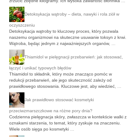
zrzucić zbędne kilogramy. Ich wysoka zawartość błonnika …
Detoksykacja wątroby – dieta, nawyki i rola ziół w
oczyszczeniu
Detoksykacja wątroby to kluczowy proces, który pozwala
naszemu organizmowi na skuteczne usuwanie toksyn z krwi.
Wątroba, będąc jednym z najważniejszych organów, …
Thiamidol w pielęgnacji przebarwień: jak stosować,
łączyć i unikać typowych błędów
Thiamidol to składnik, który może znacząco pomóc w
redukcji przebarwień, ale jego skuteczność zależy od
prawidłowego stosowania. Kluczowe jest, aby wiedzieć, …
Jak prawidłowo stosować kosmetyki
przeciwzmarszczkowe na różne pory dnia?
Codzienna pielęgnacja skóry, zwłaszcza w kontekście walki z
oznakami starzenia, to temat, który zyskuje na znaczeniu.
Wiele osób sięga po kosmetyki …