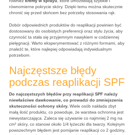
również
kremy w sprayu
, które umożliwiają szybkie i
równomierne pokrycie skóry. Dzięki temu można skutecznie
chronić się przed słońcem bez potrzeby stosowania rąk.
Dobór odpowiednich produktów do reaplikacji powinien być
dostosowany do osobistych preferencji oraz stylu życia, aby
czynność ta stała się przyjemnym nawykiem w codziennej
pielęgnacji. Warto eksperymentować z różnymi formami, aby
znaleźć te, które najlepiej odpowiadają indywidualnym
potrzebom.
Najczęstsze błędy
podczas reaplikacji SPF
Do najczęstszych błędów przy reaplikacji SPF należy
niewłaściwe dawkowanie, co prowadzi do zmniejszenia
skuteczności ochrony skóry.
Wiele osób nakłada zbyt
małą ilość produktu, co powoduje, że warstwa ochronna jest
niewystarczająca. Zaleca się używanie co najmniej 2 mg na
cm² skóry, co stanowi około 1/4 łyżeczki dla twarzy. Kolejnym
powszechnym błędem jest pomijanie reaplikacji co 2 godziny,