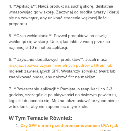
4. **Aplikacja**: Nałóż produkt na suchą skórę, delikatnie
wmasowując go w skórę. Zaczynaj od środka twarzy i kieruj
się na zewnątrz, aby uniknąć stracenia większej ilości
preparatu.
5. **Czas wchłaniania**: Pozwól produktowi na chwilę
wchłonąć się w skórę. Unikaj kontaktu z wodą przez co
najmniej 5-10 minut po aplikacji.
6. **Używanie dodatkowych produktów**: Jeżeli masz
makijaż, rozważ użycie mineralnych pudrów z filtrem lub
mgiełek zawierających SPF. Wystarczy spryskać twarz lub
zaaplikować puder, aby nałożyć filtr na makijaż.
7. **Powtarzanie aplikacji**: Pamiętaj o reaplikacji co 2-3
godziny, szczególnie po aktywności na świeżym powietrzu,
kąpieli lub poceniu się. Można także ustawić przypomnienie
w telefonie, aby nie zapomnieć o tym kroku.
W Tym Temacie Również:
Czy SPF chroni przed promieniowaniem UVA i jak