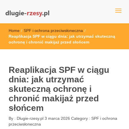
dlugie-rzesy.pl
Home
/
SPF i ochrona przeciwsłoneczna
/
Reaplikacja SPF w ciągu dnia: jak utrzymać skuteczną
ochronę i chronić makijaż przed słońcem
Reaplikacja SPF w ciągu
dnia: jak utrzymać
skuteczną ochronę i
chronić makijaż przed
słońcem
By :
Dlugie-rzesy.pl
3 marca 2026
Category :
SPF i ochrona
przeciwsłoneczna