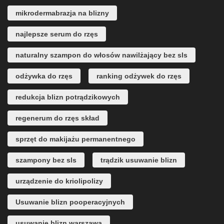
mikrodermabrazja na blizny
najlepsze serum do rzęs
naturalny szampon do włosów nawilżający bez sls
odżywka do rzęs
ranking odżywek do rzęs
redukcja blizn potrądzikowych
regenerum do rzęs skład
sprzęt do makijażu permanentnego
szampony bez sls
trądzik usuwanie blizn
urządzenie do kriolipolizy
Usuwanie blizn pooperacyjnych
usuwanie blizn warszawa