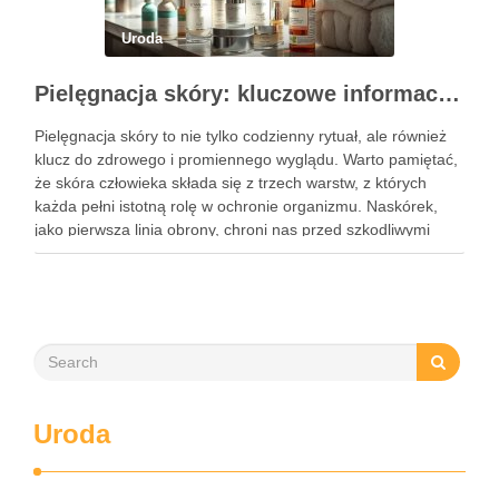
Uroda
Pielęgnacja skóry: kluczowe informacje i skuteczne metody
Pielęgnacja skóry to nie tylko codzienny rytuał, ale również
klucz do zdrowego i promiennego wyglądu. Warto pamiętać,
że skóra człowieka składa się z trzech warstw, z których
każda pełni istotną rolę w ochronie organizmu. Naskórek,
jako pierwsza linia obrony, chroni nas przed szkodliwymi
czynnikami zewnętrznymi, a nawilżająca skóra właściwa,
złożona …
Uroda