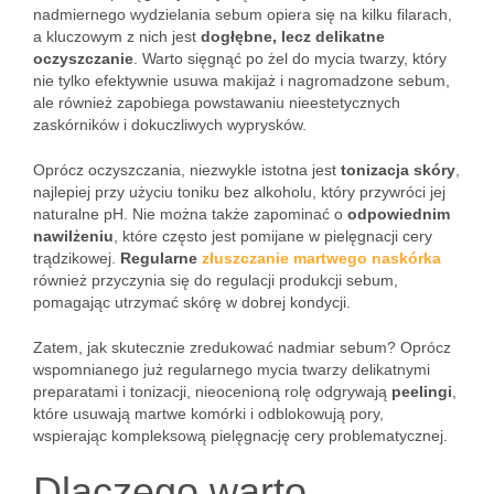
nadmiernego wydzielania sebum opiera się na kilku filarach,
a kluczowym z nich jest
dogłębne, lecz delikatne
oczyszczanie
. Warto sięgnąć po żel do mycia twarzy, który
nie tylko efektywnie usuwa makijaż i nagromadzone sebum,
ale również zapobiega powstawaniu nieestetycznych
zaskórników i dokuczliwych wyprysków.
Oprócz oczyszczania, niezwykle istotna jest
tonizacja skóry
,
najlepiej przy użyciu toniku bez alkoholu, który przywróci jej
naturalne pH. Nie można także zapominać o
odpowiednim
nawilżeniu
, które często jest pomijane w pielęgnacji cery
trądzikowej.
Regularne
złuszczanie martwego naskórka
również przyczynia się do regulacji produkcji sebum,
pomagając utrzymać skórę w dobrej kondycji.
Zatem, jak skutecznie zredukować nadmiar sebum? Oprócz
wspomnianego już regularnego mycia twarzy delikatnymi
preparatami i tonizacji, nieocenioną rolę odgrywają
peelingi
,
które usuwają martwe komórki i odblokowują pory,
wspierając kompleksową pielęgnację cery problematycznej.
Dlaczego warto