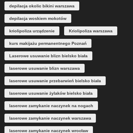
depilacja okolic bikini warszawa
depilacja woskiem mokotów
kriolipoliza urządzenie
Kriolipoliza warszawa
kurs makijażu permanentnego Poznań
Laserowe usuwanie blizn bielsko biała
laserowe usuwanie blizn warszawa
laserowe usuwanie przebarwień bielsko biała
laserowe usuwanie żylaków bielsko biała
laserowe zamykanie naczynek na nogach
laserowe zamykanie naczynek warszawa
laserowe zamykanie naczynek wrocław