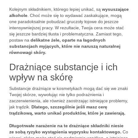
Kolejnym składnikiem, którego lepiej unikać, są
wysuszające
alkohole
. Choć może się to wydawać zaskakujące, mogą
one paradoksalnie pobudzać gruczoły łojowe do jeszcze
intensywniejszej pracy. W rezultacie, Twoja cera może stać
się jeszcze bardziej tłusta i problematyczna. Zamiast tego,
postaw na
delikatne żele, oparte na łagodnych
substancjach myjących, które nie naruszą naturalnej
równowagi skóry.
Drażniące substancje i ich
wpływ na skórę
Substancje drażniące w kosmetykach mogą dać się we znaki
Twojej skórze, wywołując nie tylko podrażnienia i
zaczerwienienia, ale również zaostrzając istniejące problemy,
jak trądzik.
Dlatego, szczególnie jeśli masz cerę
trądzikową, warto unikać produktów, które je zawierają.
Długotrwałe narażenie na te drażniące składniki niesie
ze sobą ryzyko wystąpienia wyprysku kontaktowego.
Co