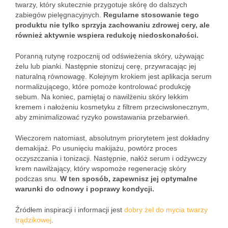
twarzy, który skutecznie przygotuje skórę do dalszych
zabiegów pielęgnacyjnych.
Regularne stosowanie tego
produktu nie tylko sprzyja zachowaniu zdrowej cery, ale
również aktywnie wspiera redukcję niedoskonałości.
Poranną rutynę rozpocznij od odświeżenia skóry, używając
żelu lub pianki. Następnie stonizuj cerę, przywracając jej
naturalną równowagę. Kolejnym krokiem jest aplikacja serum
normalizującego, które pomoże kontrolować produkcję
sebum. Na koniec, pamiętaj o nawilżeniu skóry lekkim
kremem i nałożeniu kosmetyku z filtrem przeciwsłonecznym,
aby zminimalizować ryzyko powstawania przebarwień.
Wieczorem natomiast, absolutnym priorytetem jest dokładny
demakijaż. Po usunięciu makijażu, powtórz proces
oczyszczania i tonizacji. Następnie, nałóż serum i odżywczy
krem nawilżający, który wspomoże regenerację skóry
podczas snu.
W ten sposób, zapewnisz jej optymalne
warunki do odnowy i poprawy kondycji.
Źródłem inspiracji i informacji jest
dobry żel do mycia twarzy
trądzikowej
.