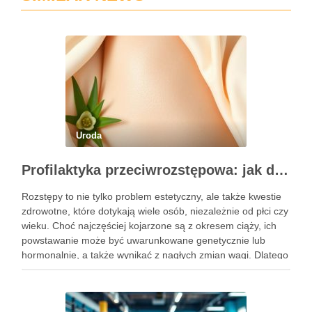
Uroda
Profilaktyka przeciwrozstępowa: jak dbać o skórę skutecznie?
Rozstępy to nie tylko problem estetyczny, ale także kwestie
zdrowotne, które dotykają wiele osób, niezależnie od płci czy
wieku. Choć najczęściej kojarzone są z okresem ciąży, ich
powstawanie może być uwarunkowane genetycznie lub
hormonalnie, a także wynikać z nagłych zmian wagi. Dlatego
kluczowe jest, aby już od najmłodszych lat zadbać …