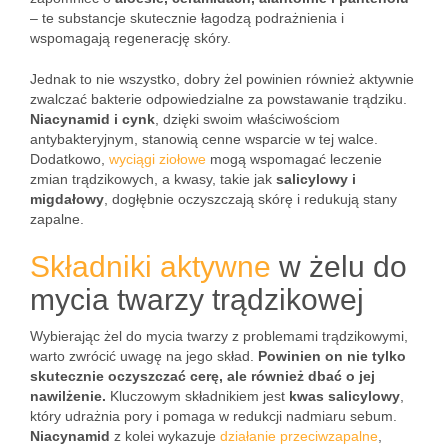
– te substancje skutecznie łagodzą podrażnienia i
wspomagają regenerację skóry.
Jednak to nie wszystko, dobry żel powinien również aktywnie
zwalczać bakterie odpowiedzialne za powstawanie trądziku.
Niacynamid i cynk
, dzięki swoim właściwościom
antybakteryjnym, stanowią cenne wsparcie w tej walce.
Dodatkowo,
wyciągi ziołowe
mogą wspomagać leczenie
zmian trądzikowych, a kwasy, takie jak
salicylowy i
migdałowy
, dogłębnie oczyszczają skórę i redukują stany
zapalne.
Składniki aktywne
w żelu do
mycia twarzy trądzikowej
Wybierając żel do mycia twarzy z problemami trądzikowymi,
warto zwrócić uwagę na jego skład.
Powinien on nie tylko
skutecznie oczyszczać cerę, ale również dbać o jej
nawilżenie.
Kluczowym składnikiem jest
kwas salicylowy
,
który udrażnia pory i pomaga w redukcji nadmiaru sebum.
Niacynamid
z kolei wykazuje
działanie przeciwzapalne
,