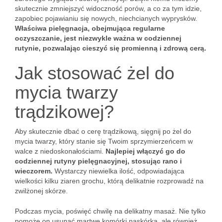
skutecznie zmniejszyć widoczność porów, a co za tym idzie,
zapobiec pojawianiu się nowych, niechcianych wyprysków.
Właściwa pielęgnacja, obejmująca regularne
oczyszczanie, jest niezwykle ważna w codziennej
rutynie, pozwalając cieszyć się promienną i zdrową cerą.
Jak stosować żel do
mycia twarzy
trądzikowej?
Aby skutecznie dbać o cerę trądzikową, sięgnij po żel do
mycia twarzy, który stanie się Twoim sprzymierzeńcem w
walce z niedoskonałościami.
Najlepiej włączyć go do
codziennej rutyny pielęgnacyjnej, stosując rano i
wieczorem.
Wystarczy niewielka ilość, odpowiadająca
wielkości kilku ziaren grochu, którą delikatnie rozprowadź na
zwilżonej skórze.
Podczas mycia, poświęć chwilę na delikatny masaż. Nie tylko
pomoże on usunąć martwe komórki naskórka, ale również