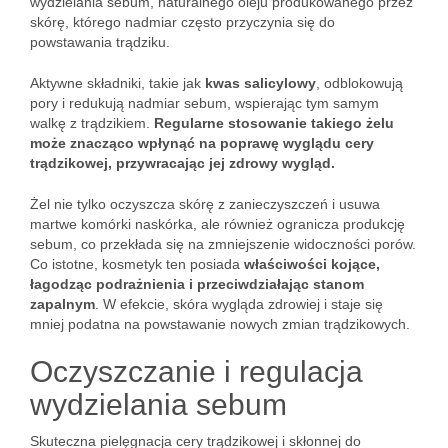
wydzielania sebum, naturalnego oleju produkowanego przez
skórę, którego nadmiar często przyczynia się do
powstawania trądziku.
Aktywne składniki, takie jak
kwas salicylowy
, odblokowują
pory i redukują nadmiar sebum, wspierając tym samym
walkę z trądzikiem.
Regularne stosowanie takiego żelu
może znacząco wpłynąć na poprawę wyglądu cery
trądzikowej, przywracając jej zdrowy wygląd.
Żel nie tylko oczyszcza skórę z zanieczyszczeń i usuwa
martwe komórki naskórka, ale również ogranicza produkcję
sebum, co przekłada się na zmniejszenie widoczności porów.
Co istotne, kosmetyk ten posiada
właściwości kojące,
łagodząc podrażnienia i przeciwdziałając stanom
zapalnym
. W efekcie, skóra wygląda zdrowiej i staje się
mniej podatna na powstawanie nowych zmian trądzikowych.
Oczyszczanie i regulacja
wydzielania sebum
Skuteczna pielęgnacja cery trądzikowej i skłonnej do