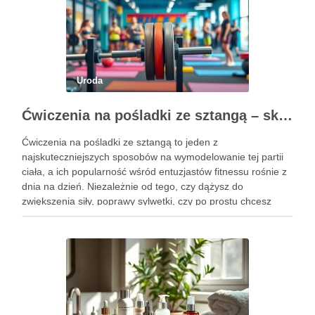
Uroda
Ćwiczenia na pośladki ze sztangą – skuteczne metody i techniki treningowe
Ćwiczenia na pośladki ze sztangą to jeden z
najskuteczniejszych sposobów na wymodelowanie tej partii
ciała, a ich popularność wśród entuzjastów fitnessu rośnie z
dnia na dzień. Niezależnie od tego, czy dążysz do
zwiększenia siły, poprawy sylwetki, czy po prostu chcesz
poczuć się lepiej w swoim ciele, odpowiednio dobrane
ćwiczenia mogą …