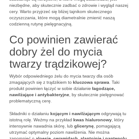
niezbędne, aby skutecznie zadbać o zdrowie i wygląd naszej
cery. Warto przyjrzeć się bliżej tajnikom skutecznego
oczyszczania, które mogą diametralnie zmienić naszą
codzienną rutynę pielęgnacyjną.
Co powinien zawierać
dobry żel do mycia
twarzy trądzikowej?
Wybór odpowiedniego żelu do mycia twarzy dla osób
zmagających się z trądzikiem to
kluczowa sprawa
. Taki
produkt powinien łączyć w sobie działanie
łagodzące,
nawilżające i antybakteryjne
, by skutecznie pielęgnować
problematyczną cerę.
Składniki o działaniu
kojącym i nawilżającym
odgrywają tu
istotną rolę. Weźmy na przykład
kwas hialuronowy
, który
intensywnie nawadnia skórę, lub
glicerynę
, pomagającą
utrzymać optymalny poziom nawilżenia. Nie można
zapomnieć o
aloesie, ceramidach, alantoinie i pantenolu