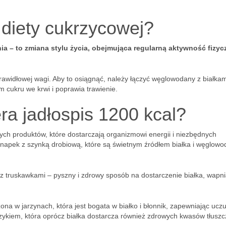
diety cukrzycowej?
a – to zmiana stylu życia, obejmująca regularną aktywność fizycz
rawidłowej wagi. Aby to osiągnąć, należy łączyć węglowodany z białkam
m cukru we krwi i poprawia trawienie.
era jadłospis 1200 kcal?
ch produktów, które dostarczają organizmowi energii i niezbędnych
napek z szynką drobiową, które są świetnym źródłem białka i węglow
 z truskawkami – pyszny i zdrowy sposób na dostarczenie białka, wapni
ona w jarzynach, która jest bogata w białko i błonnik, zapewniając uczu
ńczykiem, która oprócz białka dostarcza również zdrowych kwasów tłusz