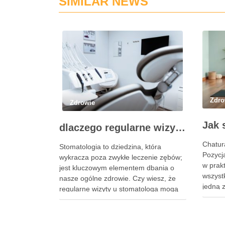
SIMILAR NEWS
Zdro
Zdrowie
dlaczego regularne wizyty u stomatologa są kluczowe dla zdrowia jamy ustnej?
Chatur
Stomatologia to dziedzina, która
Pozycja
wykracza poza zwykłe leczenie zębów;
w prakt
jest kluczowym elementem dbania o
wszyst
nasze ogólne zdrowie. Czy wiesz, że
jedną z
regularne wizyty u stomatologa mogą
stanow
uratować nie tylko twoje zęby, ale
począt
również wpłynąć na twoje
siły, a
samopoczucie i jakość życia?