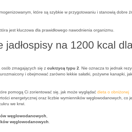
ogenizowanym, które są szybkie w przygotowaniu i stanowią dobre ź
która jest kluczowa dla prawidłowego nawodnienia organizmu.
 jadłospisy na 1200 kcal dl
 osób zmagających się z
cukrzycą typu 2
. Nie oznacza to jednak rezy
urozmaicony i obejmować zarówno lekkie sałatki, pożywne kanapki, jak
które pomogą Ci zorientować się, jak może wyglądać
dieta o obniżonej
artości energetycznej oraz liczbie wymienników węglowodanowych, co je
cukru we krwi.
ków węglowodanowych
,
ników węglowodanowych
.