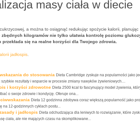
izacja masy ciała w diecie
cukrzycowej, a można to osiągnąć redukując spożycie kalorii, planując
 zbędnych kilogramów nie tylko ułatwia kontrolę poziomu glukoz
o przekłada się na realne korzyści dla Twojego zdrowia.
lorii jadłospis
.
iwwskazania do stosowania
Dieta Cambridge zyskuje na popularności jako je
 szybkie rezultaty i wsparcie w procesie zmiany nawyków żywieniowych....
spis i korzyści zdrowotne
Dieta 2500 kcal to fascynujący model żywienia, któr
ać o swoje zdrowie i kondycję. Oferuje ona...
zeciwwskazania
Dieta 12 godzinna zdobywa coraz większą popularność jako pro
ę na 12-godzinnych cyklach postu...
zasady i jadłospis
Dieta odchudzająca dla leniwych to rozwiązanie, które zysk
 ciała, ale nie mających czasu na skomplikowane...