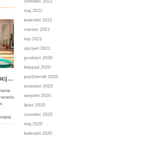
czerwiec 2021
maj 2021
kwiecień 2021
marzec 2021
luty 2021
styczeń 2021
grudzień 2020
listopad 2020
październik 2020
Rehabilitacja po operacji nietrzymania moczu – kluczowe informacje i ćwiczenia
wrzesień 2020
ymania
sierpień 2020
racaniu
w.
lipiec 2020
czerwiec 2020
erapia
a do
maj 2020
aściwie
kwiecień 2020
i,