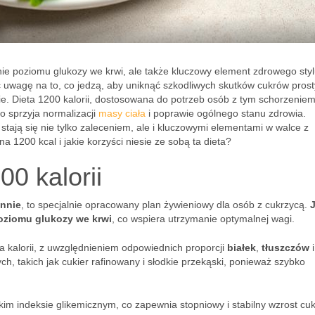
nie poziomu glukozy we krwi, ale także kluczowy element zdrowego sty
 uwagę na to, co jedzą, aby uniknąć szkodliwych skutków cukrów prost
. Dieta 1200 kalorii, dostosowana do potrzeb osób z tym schorzeniem
o sprzyja normalizacji
masy ciała
i poprawie ogólnego stanu zdrowia.
tają się nie tylko zaleceniem, ale i kluczowymi elementami w walce z
 1200 kcal i jakie korzyści niesie ze sobą ta dieta?
0 kalorii
ennie
, to specjalnie opracowany plan żywieniowy dla osób z cukrzycą.
J
oziomu glukozy we krwi
, co wspiera utrzymanie optymalnej wagi.
 kalorii, z uwzględnieniem odpowiednich proporcji
białek
,
tłuszczów
i
ch, takich jak cukier rafinowany i słodkie przekąski, ponieważ szybko
m indeksie glikemicznym, co zapewnia stopniowy i stabilny wzrost cu