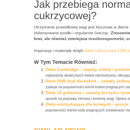
Jak przebiega normal
cukrzycowej?
Utrzymanie prawidłowej wagi jest kluczowe w diecie 
zbilansowane posiłki i regularnie ćwicząc.
Zrzucenie
krwi, ale również zmniejsza insulinooporność, c
Inspiracja i materiały dzięki
dieta cukrzycowa 1200 ka
W Tym Temacie Również:
Dieta Cambridge – zasady, efekty i przec
najbardziej skutecznych metod odchudzania, oferując
Dieta 2500 kcal dla kobiet – zasady, jadło
zyskuje na popularności wśród kobiet pragnących zadb
Dieta 12 godzinna – zasady, korzyści i pr
sposób na poprawę zdrowia i kontrolę wagi. Opiera si
Dieta odchudzająca dla leniwych – proste 
popularności wśród osób pragnących zredukować masę