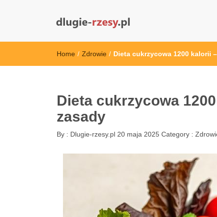
dlugie-rzesy.pl
Home
/
Zdrowie
/
Dieta cukrzycowa 1200 kalorii 
Dieta cukrzycowa 1200 k
zasady
By :
Dlugie-rzesy.pl
20 maja 2025
Category :
Zdrowi