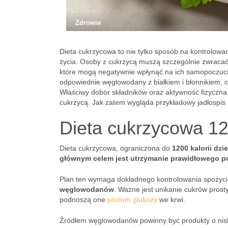
Zdrowie
Dieta cukrzycowa to nie tylko sposób na kontrolowa
życia. Osoby z cukrzycą muszą szczególnie zwracać
które mogą negatywnie wpłynąć na ich samopoczucie
odpowiednie węglowodany z białkiem i błonnikiem, c
Właściwy dobór składników oraz aktywność fizyczna s
cukrzycą. Jak zatem wygląda przykładowy jadłospis na
Dieta cukrzycowa 120
Dieta cukrzycowa, ograniczona do
1200 kalorii dzi
głównym celem jest utrzymanie prawidłowego p
Plan ten wymaga dokładnego kontrolowania spożycia
węglowodanów
. Ważne jest unikanie cukrów prosty
podnoszą one
poziom glukozy
we krwi.
Źródłem węglowodanów powinny być produkty o niski