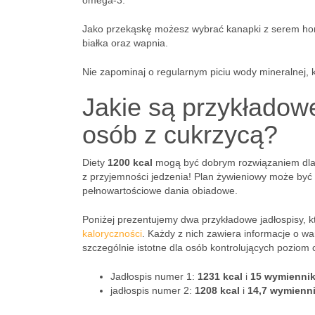
omega-3.
Jako przekąskę możesz wybrać kanapki z serem hom
białka oraz wapnia.
Nie zapominaj o regularnym piciu wody mineralnej, 
Jakie są przykładowe
osób z cukrzycą?
Diety
1200 kcal
mogą być dobrym rozwiązaniem dla
z przyjemności jedzenia! Plan żywieniowy może być 
pełnowartościowe dania obiadowe.
Poniżej prezentujemy dwa przykładowe jadłospisy, 
kaloryczności
. Każdy z nich zawiera informacje o w
szczególnie istotne dla osób kontrolujących poziom 
Jadłospis numer 1:
1231 kcal
i
15 wymienni
jadłospis numer 2:
1208 kcal
i
14,7 wymien