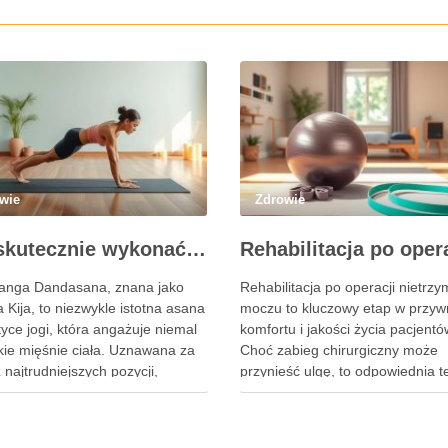
wie
Zdrowie
Jak skutecznie wykonać pozycję Kija w jodze? Przewodnik krok po kroku
anga Dandasana, znana jako
Rehabilitacja po operacji nietrz
 Kija, to niezwykle istotna asana
moczu to kluczowy etap w przyw
yce jogi, która angażuje niemal
komfortu i jakości życia pacjentó
kie mięśnie ciała. Uznawana za
Choć zabieg chirurgiczny może
 najtrudniejszych pozycji,
przynieść ulgę, to odpowiednia t
i wyzwanie zwłaszcza dla
fizjoterapeutyczna jest niezbędn
kujących, wymagając nie tylko
pełnego powrotu do zdrowia. Wł
le również precyzyjnego
zaplanowany program rehabilitacj