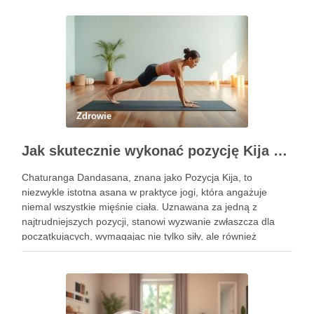
a …
Zdrowie
Jak skutecznie wykonać pozycję Kija w jodze? Przewodnik krok po kroku
Chaturanga Dandasana, znana jako Pozycja Kija, to
niezwykle istotna asana w praktyce jogi, która angażuje
niemal wszystkie mięśnie ciała. Uznawana za jedną z
najtrudniejszych pozycji, stanowi wyzwanie zwłaszcza dla
początkujących, wymagając nie tylko siły, ale również
precyzyjnego ustawienia ciała. Właściwe wykonanie tej
pozycji może przynieść liczne korzyści zdrowotne, w tym …