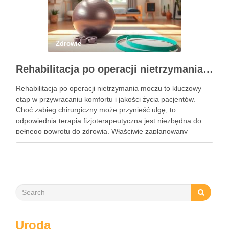
Zdrowie
Rehabilitacja po operacji nietrzymania moczu – kluczowe informacje i ćwiczenia
Rehabilitacja po operacji nietrzymania moczu to kluczowy
etap w przywracaniu komfortu i jakości życia pacjentów.
Choć zabieg chirurgiczny może przynieść ulgę, to
odpowiednia terapia fizjoterapeutyczna jest niezbędna do
pełnego powrotu do zdrowia. Właściwie zaplanowany
program rehabilitacji, obejmujący intensywne ćwiczenia oraz
mobilizację blizny, może znacznie zwiększyć szanse na
odzyskanie kontroli nad …
Uroda