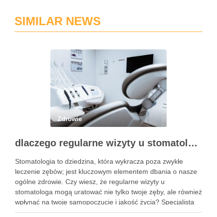
SIMILAR NEWS
Zdrowie
dlaczego regularne wizyty u stomatologa są kluczowe dla zdrowia jamy ustnej?
Stomatologia to dziedzina, która wykracza poza zwykłe
leczenie zębów; jest kluczowym elementem dbania o nasze
ogólne zdrowie. Czy wiesz, że regularne wizyty u
stomatologa mogą uratować nie tylko twoje zęby, ale również
wpłynąć na twoje samopoczucie i jakość życia? Specjalista
ten zajmuje się diagnostyką i profilaktyką chorób jamy ustnej,