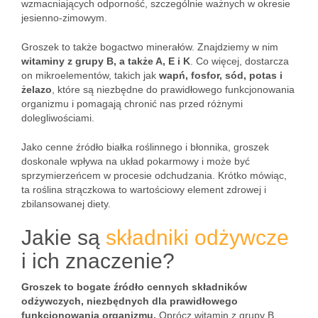
wzmacniających odporność, szczególnie ważnych w okresie
jesienno-zimowym.
Groszek to także bogactwo minerałów. Znajdziemy w nim
witaminy z grupy B, a także A, E i K
. Co więcej, dostarcza
on mikroelementów, takich jak
wapń, fosfor, sód, potas i
żelazo
, które są niezbędne do prawidłowego funkcjonowania
organizmu i pomagają chronić nas przed różnymi
dolegliwościami.
Jako cenne źródło białka roślinnego i błonnika, groszek
doskonale wpływa na układ pokarmowy i może być
sprzymierzeńcem w procesie odchudzania. Krótko mówiąc,
ta roślina strączkowa to wartościowy element zdrowej i
zbilansowanej diety.
Jakie są
składniki odżywcze
i ich znaczenie?
Groszek to bogate źródło cennych składników
odżywczych, niezbędnych dla prawidłowego
funkcjonowania organizmu.
Oprócz witamin z grupy B,