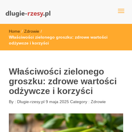
dlugie-rzesy.pl
Home
/
Zdrowie
/
Właściwości zielonego groszku: zdrowe wartości
odżywcze i korzyści
Właściwości zielonego
groszku: zdrowe wartości
odżywcze i korzyści
By :
Dlugie-rzesy.pl
9 maja 2025
Category :
Zdrowie