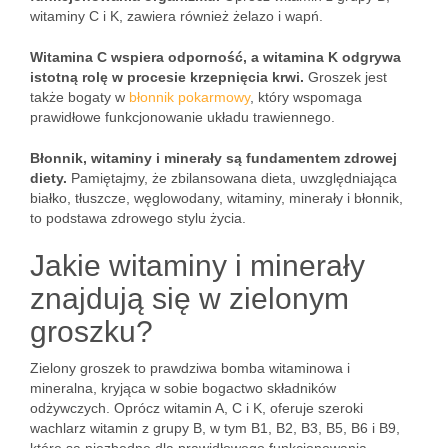
witaminy C i K, zawiera również żelazo i wapń.
Witamina C wspiera odporność, a witamina K odgrywa
istotną rolę w procesie krzepnięcia krwi.
Groszek jest
także bogaty w
błonnik pokarmowy
, który wspomaga
prawidłowe funkcjonowanie układu trawiennego.
Błonnik, witaminy i minerały są fundamentem zdrowej
diety.
Pamiętajmy, że zbilansowana dieta, uwzględniająca
białko, tłuszcze, węglowodany, witaminy, minerały i błonnik,
to podstawa zdrowego stylu życia.
Jakie witaminy i minerały
znajdują się w zielonym
groszku?
Zielony groszek to prawdziwa bomba witaminowa i
mineralna, kryjąca w sobie bogactwo składników
odżywczych. Oprócz witamin A, C i K, oferuje szeroki
wachlarz witamin z grupy B, w tym B1, B2, B3, B5, B6 i B9,