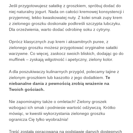
Jeśli przygotowujesz sałatkę z groszkiem, spróbuj dodać do
niej naturalny jogurt. Nada on całości kremowej konsystencji i
przyjemnej, lekko kwaskowatej nuty. Z kolei smak zupy krem
z zielonego groszku doskonale podkreśli szczypta lubczyku.
Dla orzeźwienia, warto dodać odrobinę soku z cytryny.
Oprócz klasycznych zup krem i aksamitnych puree, z
zielonego groszku możesz przygotować oryginalne sałatki
warzywne. Co więcej, zaskocz swoich bliskich, dodając go do
muffinek – zyskają wilgotność i apetyczny, zielony kolor.
A dla poszukiwaczy kulinarnych przygód, polecamy tajine z
zielonym groszkiem lub kaszotto z jego dodatkiem.
Te
niebanalne dania z pewnością zrobią wrażenie na
Twoich gościach.
Nie zapominajmy także o omletach! Zielony groszek
wzbogaci ich smak i podniesie wartość odżywczą. Krótko
mówiąc, w kwestii wykorzystania zielonego groszku
ogranicza Cię tylko wyobraźnia!
Treść została opracowana na podstawie danych dostępnych