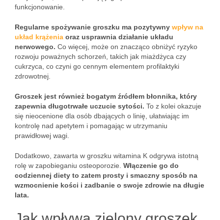
funkcjonowanie.
Regularne spożywanie groszku ma pozytywny
wpływ na
układ krążenia
oraz usprawnia działanie układu
nerwowego.
Co więcej, może on znacząco obniżyć ryzyko
rozwoju poważnych schorzeń, takich jak miażdżyca czy
cukrzyca, co czyni go cennym elementem profilaktyki
zdrowotnej.
Groszek jest również bogatym źródłem błonnika, który
zapewnia długotrwałe uczucie sytości.
To z kolei okazuje
się nieocenione dla osób dbających o linię, ułatwiając im
kontrolę nad apetytem i pomagając w utrzymaniu
prawidłowej wagi.
Dodatkowo, zawarta w groszku witamina K odgrywa istotną
rolę w zapobieganiu osteoporozie.
Włączenie go do
codziennej diety to zatem prosty i smaczny sposób na
wzmocnienie kości i zadbanie o swoje zdrowie na długie
lata.
Jak wpływa zielony groszek