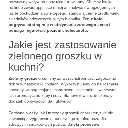
pozytywny wpływ na nasz układ trawienny. Chociaż białka
roślinne zawierają nieco mniej aminokwasów egzogennych
niż te pochodzenia zwierzęcego, stanowią cenne źródło wielu
składników odżywczych, w tym błonnika.
Ten z kolei
odgrywa istotną rolę w utrzymaniu zdrowego serca i
pomaga regulować poziom cholesterolu.
Jakie jest zastosowanie
zielonego groszku w
kuchni?
Zielony groszek
, ceniony za wszechstronność, zagościł na
dobre w naszych kuchniach. Wykorzystujemy go na rozmaite
sposoby, wzbogacając nim zarówno lekkie sałatki warzywne,
jak i aromatyczne zupy i sosy. Stanowi również doskonały
dodatek do sycących dań głównych.
Zarówno świeży, jak i mrożony groszek charakteryzuje się
łatwością przygotowania, co czyni go idealną bazą dla
zdrowych i smakowitych potraw.
Dzięki procesowi