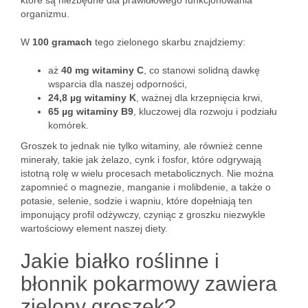
które są niezbędne dla prawidłowego funkcjonowania
organizmu.
W
100 gramach
tego zielonego skarbu znajdziemy:
aż
40 mg witaminy C
, co stanowi solidną dawkę
wsparcia dla naszej odporności,
24,8 µg witaminy K
, ważnej dla krzepnięcia krwi,
65 µg witaminy B9
, kluczowej dla rozwoju i podziału
komórek.
Groszek to jednak nie tylko witaminy, ale również cenne
minerały, takie jak żelazo, cynk i fosfor, które odgrywają
istotną rolę w wielu procesach metabolicznych. Nie można
zapomnieć o magnezie, manganie i molibdenie, a także o
potasie, selenie, sodzie i wapniu, które dopełniają ten
imponujący profil odżywczy, czyniąc z groszku niezwykle
wartościowy element naszej diety.
Jakie białko roślinne i
błonnik pokarmowy zawiera
zielony groszek?