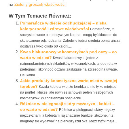
na
Zielony groszek właściwości
.
W Tym Temacie Również:
Pomarańcze w diecie odchudzającej – niska
kaloryczność i zdrowe właściwości
Pomarańcze, te
soczyste owoce o intensywnym kolorze, mogą być kluczem do
skutecznego odchudzania. Zaledwie jedna średnia pomarańcza
dostarcza tylko około 60 kalorii,...
Kwas hialuronowy w kosmetykach pod oczy – co
warto wiedzieć?
Kwas hialuronowy to jeden z
najpopularniejszych składników w kosmetykach, a jego rola w
pielęgnacji skóry pod oczami zasługuje na szczególną uwagę.
Delikatna...
Jakie produkty kosmetyczne warto mieć w swojej
torebce?
Każda kobieta wie, że torebka to nie tylko miejsce
na portfel i klucze, ale również schowek pełen niezbędnych
kosmetyków. W codziennym pośpiechu...
Różnice w pielęgnacji skóry mężczyzn i kobiet –
co warto wiedzieć?
Różnice w pielęgnacji skóry między
mężczyznami a kobietami są znacznie bardziej złożone, niż
mogłoby się wydawać na pierwszy rzut oka. Mężczyźni mają...