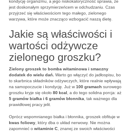
kondycję organizmu, a jego niskokaloryczność sprawia, że
jest doskonałym sprzymierzeńcem w odchudzaniu. Czas
przyjrzeć się właściwościom tego małego, zielonego
warzywa, które może znacząco wzbogacić naszą dietę.
Jakie są właściwości i
wartości odżywcze
zielonego groszku?
Zielony groszek to bomba witaminowa i smaczny
dodatek do wielu dań.
Warto go włączyć do jadłospisu, bo
to skarbnica składników odżywczych, które realnie wpływają
na samopoczucie i kondycję. Już w
100 gramach
surowego
groszku kryje się około
80 kcal
, a do tego solidna porcja: aż
5 gramów białka i 6 gramów błonnika
, tak ważnego dla
prawidłowej pracy jelit.
Oprócz wspomnianego białka i błonnika, groszek obfituje w
kwas foliowy
, który dba o układ nerwowy. Nie można
zapomnieć o
witaminie C
, znanej ze swoich właściwości