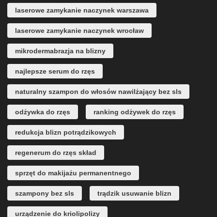
laserowe zamykanie naczynek warszawa
laserowe zamykanie naczynek wrocław
mikrodermabrazja na blizny
najlepsze serum do rzęs
naturalny szampon do włosów nawilżający bez sls
odżywka do rzęs
ranking odżywek do rzęs
redukcja blizn potrądzikowych
regenerum do rzęs skład
sprzęt do makijażu permanentnego
szampony bez sls
trądzik usuwanie blizn
urządzenie do kriolipolizy