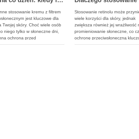
SPF na co dzień: kiedy i dlaczego warto sięgać po krem z filtrem przeciwsłonecznym
nne stosowanie kremu z filtrem
Stosowanie retinolu może przyni
wsłonecznym jest kluczowe dla
wiele korzyści dla skóry, jednak
a Twojej skóry. Choć wiele osób
zwiększa również jej wrażliwość 
o niego tylko w słoneczne dni,
promieniowanie słoneczne, co cz
nna ochrona przed
ochronę przeciwsłoneczną kluc
niowaniem UV zapobiega
elementem każdej kuracji. Ignor
rzeniu i przebarwieniom,
filtrów SPF nie tylko może prowa
eżnie od pogody. Regularne
podrażnień, ale także do
wanie filtrów przeciwsłonecznych
nieestetycznych przebarwień. Dl
stycja w piękną i zdrową cerę na
codzienne stosowanie kremu z fi
Warto zrozumieć, jak …
jest niezbędne, aby maksymaliz
efekty retinolu …