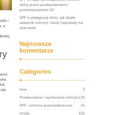
skórę przed przebarwieniami i
promieniowaniem UV
SPF w pielęgnacji skóry: jak działa
ekki i
wskaźnik ochrony i kiedy naprawdę ma
, a
znaczenie
łustej,
Najnowsze
komentarze
ry
Categories
Zwróć
tyka
 lub
Inne
5
cały
Przebarwienia i wyrównanie kolorytu
125
SPF i ochrona przeciwsłoneczna
41
Uroda
531