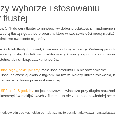
rzy wyborze i stosowaniu
tłustej
w SPF do cery tłustej to niewłaściwy dobór produktów, ich nadmierna i
z cerą tłustą sięgają po preparaty, które w rzeczywistości mogą nasilać
dmierne świecenie się skóry.
żkich lub tłustych formuł, które mogą obciążać skórę. Wybieraj produk
dla skóry tłustej. Dodatkowo, niektórzy użytkownicy zapominają o upewn
totne, aby uniknąć zatykania porów.
niać błędy, takie jak zbyt
mała ilość produktu lub nierównomierne
lość, najczęściej około
2 mg/cm²
na twarz. Należy unikać rolowania, k
teczność ochrony przeciwsłonecznej.
 SPF co 2–3 godziny
, co jest kluczowe, zwłaszcza przy długim narażen
z kosmetyków makijażowych z filtrem – to nie zastąpi odpowiedniej ochr
r odpowiedniego kosmetyku do makijażu może być nie lada wyzwaniem, zwłaszc