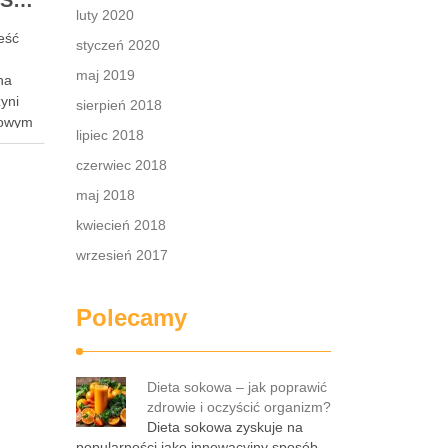
Dlaczego stosowanie SPF jest kluczowe podczas kuracji retinolem i jak to robić prawidłowo
luty 2020
eść
styczeń 2020
maj 2019
na
yni
sierpień 2018
zowym
lipiec 2018
owanie
dzić do
czerwiec 2018
maj 2018
atego
kwiecień 2018
ltrem
ować
wrzesień 2017
Polecamy
Dieta sokowa – jak poprawić
zdrowie i oczyścić organizm?
Dieta sokowa zyskuje na
popularności jako innowacyjny sposób