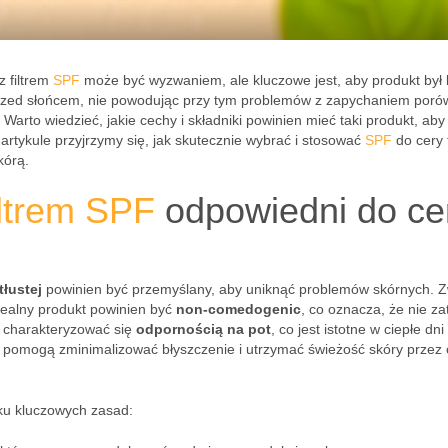
z filtrem
SPF
może być wyzwaniem, ale kluczowe jest, aby produkt był l
rzed słońcem, nie powodując przy tym problemów z zapychaniem porów
rto wiedzieć, jakie cechy i składniki powinien mieć taki produkt, aby
artykule przyjrzymy się, jak skutecznie wybrać i stosować
SPF
do cery t
kórą.
iltrem SPF
odpowiedni do ce
tłustej
powinien być przemyślany, aby uniknąć problemów skórnych. 
Idealny produkt powinien być
non-comedogenic
, co oznacza, że nie za
e charakteryzować się
odpornością na pot
, co jest istotne w ciepłe dni
e pomogą zminimalizować błyszczenie i utrzymać świeżość skóry przez 
lku kluczowych zasad: