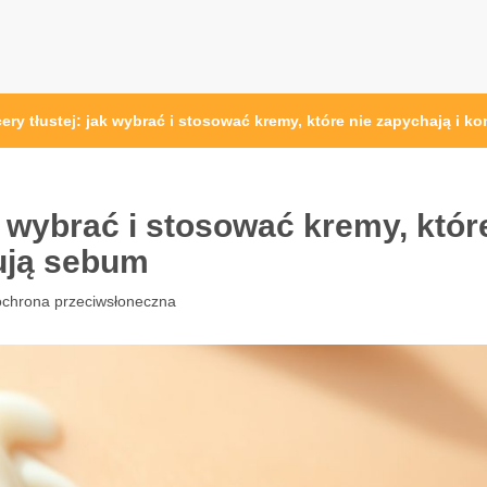
ery tłustej: jak wybrać i stosować kremy, które nie zapychają i k
k wybrać i stosować kremy, któr
lują sebum
ochrona przeciwsłoneczna