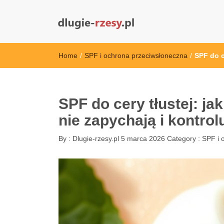
dlugie-rzesy.pl
Home
/
SPF i ochrona przeciwsłoneczna
/
SPF do c
SPF do cery tłustej: ja
nie zapychają i kontro
By :
Dlugie-rzesy.pl
5 marca 2026
Category :
SPF i 