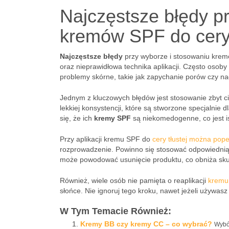
Najczęstsze błędy p
kremów SPF do cery 
Najczęstsze błędy
przy wyborze i stosowaniu kremó
oraz nieprawidłowa technika aplikacji. Często osoby 
problemy skórne, takie jak zapychanie porów czy na
Jednym z kluczowych błędów jest stosowanie zbyt cię
lekkiej konsystencji, które są stworzone specjalnie 
się, że ich
kremy SPF
są niekomedogenne, co jest is
Przy aplikacji kremu SPF do
cery tłustej można popeł
rozprowadzenie. Powinno się stosować odpowiednią i
może powodować usunięcie produktu, co obniża sku
Również, wiele osób nie pamięta o reaplikacji
kremu
słońce. Nie ignoruj tego kroku, nawet jeżeli używas
W Tym Temacie Również:
Kremy BB czy kremy CC – co wybrać?
Wybó