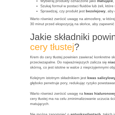
Wybieraj produkty oznaczone jako
matujące
,
Szukaj formuł w postaci fluidów lub żeli, które
Sprawdzaj, czy produkt jest
bezolejowy
, aby
Warto również zwrócić uwagę na atmosferę, w której
30 minut przed ekspozycją na słońce, aby zapewni
Jakie składniki powi
cery tłustej
?
Krem do cery tłustej powinien zawierać konkretne sk
przeciwzapalne. Do najważniejszych zalicza się
nia
skórną, co jest istotne w walce z nieprzyjemnymi obj
Kolejnym istotnym składnikiem jest
kwas salicylow
głęboko penetruje pory, redukując ryzyko powstawan
Warto również zwrócić uwagę na
kwas hialuronow
cery tłustej ma na celu zminimalizowanie uczucia ś
matujących.
Nie można zapomnieć o
antyoksydantach
, takich