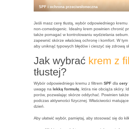
SPF i ochrona przeciwsłoneczna
Jeśli masz cerę tłustą, wybór odpowiedniego kremu 
non-comedogenic. Idealny krem powinien chronić p
także pomagać w kontrolowaniu wydzielania sebum. Wa
zapewnić skórze właściwą ochronę i komfort. W tym 
aby uniknąć typowych błędów i cieszyć się zdrową s
Jak wybrać
krem z f
tłustej?
Wybór odpowiedniego kremu z filtrem
SPF
dla
cery 
uwagę na
lekką formułę
, która nie obciąża skóry. 
porów, pozwalając skórze oddychać. Powinien takż
podczas aktywności fizycznej. Właściwości matując
dzień.
Aby ułatwić wybór, pamiętaj, aby stosować się do ki