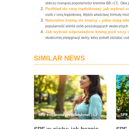
obliczu rosnącej popularności kremów BB i CC. Oba p
Podkład do cery trądzikowej: jak wybrać 
osób z cerą trądzikową. Wybór właściwej formuły mo
Naturalne kremy do twarzy – jakie mają wła
popularność wśród osób poszukujących skutecznych i 
Jak wybrać odpowiednie kremy pod oczy d
skutecznej pielęgnacji skóry, który potrafi zdziałać c
SIMILAR NEWS
SPF i ochrona przeciwsłoneczna
SPF 