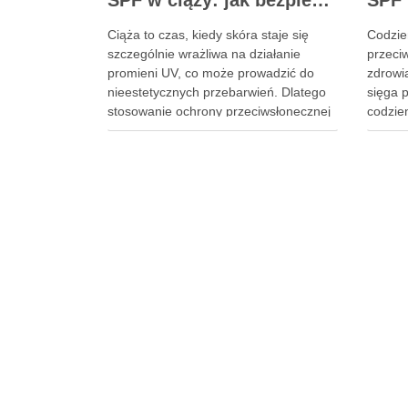
SPF w ciąży: jak bezpiecznie chronić skórę przed przebarwieniami i promieniowaniem UV
Ciąża to czas, kiedy skóra staje się
Codzie
szczególnie wrażliwa na działanie
przeci
promieni UV, co może prowadzić do
zdrowi
nieestetycznych przebarwień. Dlatego
sięga p
stosowanie ochrony przeciwsłonecznej
codzie
z odpowiednim filtrem SPF jest
promie
kluczowe, aby zapewnić zdrowie
fotosta
zarówno matce, jak i dziecku. Właściwa
niezal
ochrona przeciwsłoneczna nie tylko
apliko
zapobiega fotostarzeniu się skóry, ale
to inwe
także minimalizuje ryzyko …
lata. 