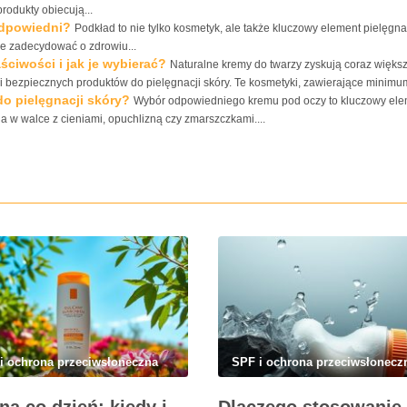
rodukty obiecują...
odpowiedni?
Podkład to nie tylko kosmetyk, ale także kluczowy element pielęgnac
że zadecydować o zdrowiu...
ściwości i jak je wybierać?
Naturalne kremy do twarzy zyskują coraz więks
bezpiecznych produktów do pielęgnacji skóry. Te kosmetyki, zawierające minimum
o pielęgnacji skóry?
Wybór odpowiedniego kremu pod oczy to kluczowy ele
uda w walce z cieniami, opuchlizną czy zmarszczkami....
i ochrona przeciwsłoneczna
SPF i ochrona przeciwsłonecz