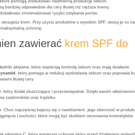
 które pomogą zredukować nadmierną produkcję sebum.
 są bardziej odpowiednie dla cery tłustej niż cięższe kremy.
 dodatkowo zminimalizować ryzyko zatykania porów.
 stosujesz krem. Przy użyciu produktów o wysokim SPF, stosuj je co na
ć maksymalną ochronę.
nien zawierać
krem SPF do
ładniki aktywne, które wspierają kontrolę sebum oraz mają działanie
cynamid
, który pomaga w redukcji wydzielania sebum oraz poprawia ba
awami tłustej cery.
y
, który działa złuszczająco i przeciwzapalnie. Dzięki swoim właściwośc
ia zaskórników oraz trądziku.
y
. Choć najczęściej kojarzy się z nawilżaniem, jego obecność w produk
ciągnięcia i suchości, które mogą być skutkiem stosowania kosmetyków
 jak witamina C, które wspierają ochronę skóry przed działaniem wolnyc