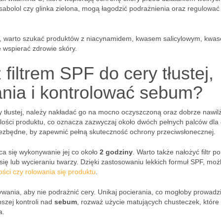
isabolol czy glinka zielona, mogą łagodzić podrażnienia oraz regulować
j, warto szukać produktów z niacynamidem, kwasem salicylowym, kwa
 wspierać zdrowie skóry.
filtrem SPF do cery tłustej,
nia i kontrolować sebum?
 tłustej, należy nakładać go na mocno oczyszczoną oraz dobrze nawil
ilości produktu, co oznacza zazwyczaj około dwóch pełnych palców dla 
niezbędne, by zapewnić pełną skuteczność ochrony przeciwsłonecznej.
eca się wykonywanie jej co około
2 godziny
. Warto także nałożyć filtr 
ę lub wycieraniu twarzy. Dzięki zastosowaniu lekkich formuł SPF, moż
ości czy rolowania się produktu
.
pywania, aby nie podrażnić cery. Unikaj pocierania, co mogłoby prowadz
szej kontroli nad
sebum
, rozważ użycie matujących chusteczek, które
a.