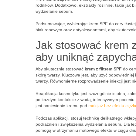
rodników. Dodatkowo, ekstrakty roślinne, takie jak b
wydzielanie sebum.
Podsumowując, wybierając krem SPF do cery tłuste
hialuronowym oraz antyoksydantami, aby skutecznie
Jak stosować krem z 
aby uniknąć zapycha
Aby skutecznie stosować
krem z filtrem SPF
do cery
skórę twarzy. Kluczowe jest, aby użyć odpowiedniej 
twarzy. Równomierne rozprowadzenie iniekcji jest 
Reaplikacja kosmetyku jest szczególnie istotna; zal
po każdym kontakcie z wodą, intensywnym poceniu si
jest naniesienie kremu pod
makijaż bez efektu ciężk
Podczas aplikacji, stosuj technikę delikatnego wkle
podrażnień i zwiększenia wydzielania sebum. Dla lep
pomogą w utrzymaniu matowego efektu w ciągu dni