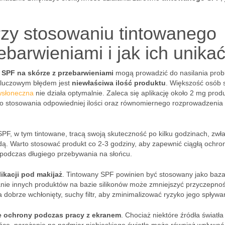
rzy stosowaniu tintowanego
barwieniami i jak ich unika
 SPF na skórze z przebarwieniami
mogą prowadzić do nasilania pro
 Kluczowym błędem jest
niewłaściwa ilość produktu
. Większość osób 
wsłoneczna
nie działa optymalnie. Zaleca się aplikację około 2 mg prod
 do stosowania odpowiedniej ilości oraz równomiernego rozprowadzenia
y SPF, w tym tintowane, tracą swoją skuteczność po kilku godzinach, zwł
odą. Warto stosować produkt co 2-3 godziny, aby zapewnić ciągłą ochro
i podczas długiego przebywania na słońcu.
ikacji pod makijaż
. Tintowany SPF powinien być stosowany jako baz
nie innych produktów na bazie silikonów może zmniejszyć przyczepno
dobrze wchłonięty, suchy filtr, aby zminimalizować ryzyko jego spływa
e ochrony podczas pracy z ekranem
. Chociaż niektóre źródła światła