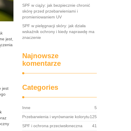
SPF w ciąży: jak bezpiecznie chronić
skórę przed przebarwieniami i
promieniowaniem UV
SPF w pielęgnacji skóry: jak działa
wskaźnik ochrony i kiedy naprawdę ma
ak
znaczenie
ne jest,
ączenia
Najnowsze
komentarze
Categories
 jest
ego
Inne
5
ek
Przebarwienia i wyrównanie kolorytu
125
oraz
oczny
SPF i ochrona przeciwsłoneczna
41