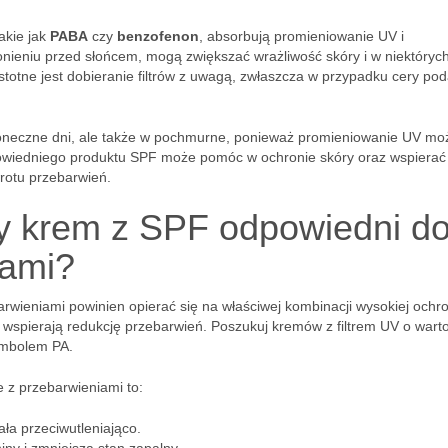
takie jak
PABA
czy
benzofenon
, absorbują promieniowanie UV i
ronieniu przed słońcem, mogą zwiększać wrażliwość skóry i w niektóryc
totne jest dobieranie filtrów z uwagą, zwłaszcza w przypadku cery pod
 słoneczne dni, ale także w pochmurne, ponieważ promieniowanie UV mo
owiedniego produktu SPF może pomóc w ochronie skóry oraz wspierać 
rotu przebarwień.
y krem z SPF odpowiedni d
iami?
rwieniami powinien opierać się na właściwej kombinacji wysokiej ochr
 wspierają redukcję przebarwień. Poszukuj kremów z filtrem UV o warto
ymbolem PA.
 z przebarwieniami to:
ała przeciwutleniająco.