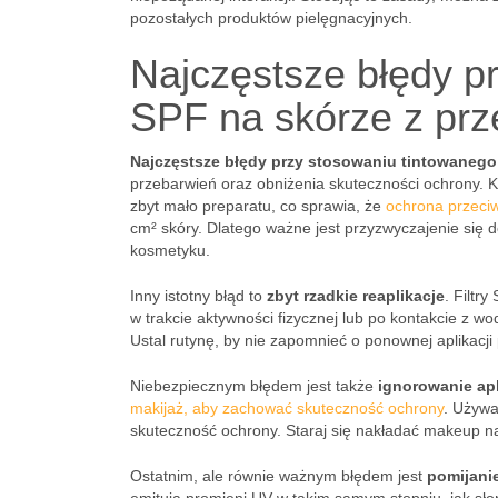
pozostałych produktów pielęgnacyjnych.
Najczęstsze błędy p
SPF na skórze z prze
Najczęstsze błędy przy stosowaniu tintowanego
przebarwień oraz obniżenia skuteczności ochrony.
zbyt mało preparatu, co sprawia, że
ochrona przeci
cm² skóry. Dlatego ważne jest przyzwyczajenie się
kosmetyku.
Inny istotny błąd to
zbyt rzadkie reaplikacje
. Filtr
w trakcie aktywności fizycznej lub po kontakcie z w
Ustal rutynę, by nie zapomnieć o ponownej aplikacj
Niebezpiecznym błędem jest także
ignorowanie apl
makijaż, aby zachować skuteczność ochrony
. Używa
skuteczność ochrony. Staraj się nakładać makeup na 
Ostatnim, ale równie ważnym błędem jest
pomijani