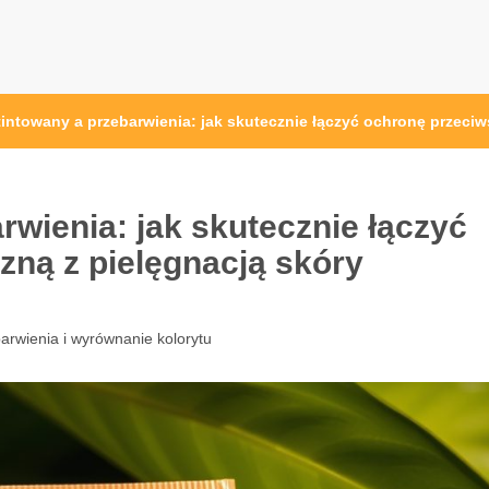
tintowany a przebarwienia: jak skutecznie łączyć ochronę przeci
rwienia: jak skutecznie łączyć
zną z pielęgnacją skóry
arwienia i wyrównanie kolorytu