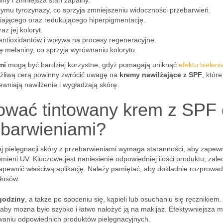
iny i zmniejsza stan zapalny.
zymu tyrozynazy, co sprzyja zmniejszeniu widoczności przebarwień.
śniającego oraz redukującego hiperpigmentację.
z jej koloryt.
antioxidantów i wpływa na procesy regeneracyjne.
 melaniny, co sprzyja wyrównaniu kolorytu.
mi
mogą być bardziej korzystne, gdyż pomagają uniknąć
efektu bieleni
ażliwą cerą powinny zwrócić uwagę na
kremy nawilżające z SPF
, które
wniają nawilżenie i wygładzają skórę.
ować tintowany krem z SPF 
ebarwieniami?
j pielęgnacji skóry z przebarwieniami wymaga staranności, aby zapew
ieni UV. Kluczowe jest naniesienie odpowiedniej ilości produktu; zale
apewnić właściwą aplikację. Należy pamiętać, aby dokładnie rozprowad
włosów.
godziny
, a także po spoceniu się, kąpieli lub osuchaniu się ręcznikiem
 aby można było szybko i łatwo nałożyć ją na makijaż. Efektywniejsza 
owaniu odpowiednich produktów pielęgnacyjnych.