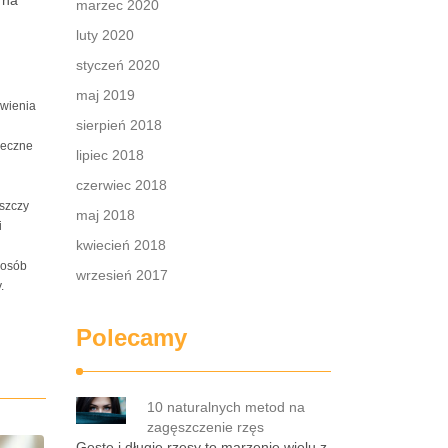
 na
marzec 2020
luty 2020
styczeń 2020
maj 2019
wienia
sierpień 2018
neczne
lipiec 2018
czerwiec 2018
szczy
maj 2018
i
kwiecień 2018
 osób
wrzesień 2017
.
Polecamy
10 naturalnych metod na
zagęszczenie rzęs
Gęste i długie rzęsy to marzenie wielu z