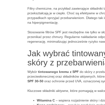
Filtry chemiczne, na przykład zawierające składniki 
przekształcają je w ciepło. Choć są efektywne w ch
przypadkach sprzyjać przebarwieniom. Dlatego tak is
na hiperpigmentację.
Stosowanie filtrów SPF jest niezbędne nie tylko w
przenikać przez chmury. Regularne nakładanie odp
regenerację, minimalizując jednocześnie ryzyko naw
Jak wybrać tintowan
skóry z przebarwien
Wybór
tintowanego kremu z SPF
do skóry z przeba
przeciwsłonecznej oraz składników aktywnych, które
SPF 30-50
oraz ochronie przed UVA, oznaczonej s
Kluczowe składniki aktywne, które pomagają w walce
Witamina C
– wspiera rozjaśnienie skóry i dzi