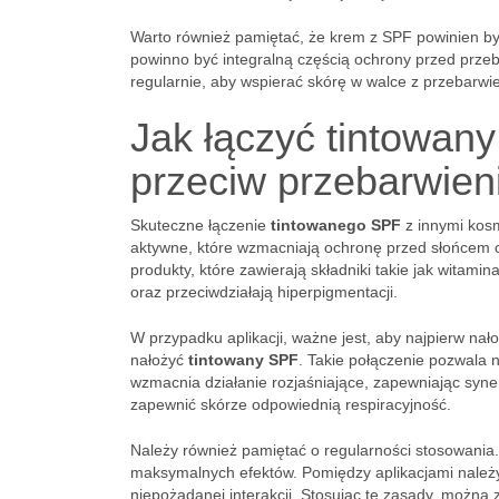
Warto również pamiętać, że krem z SPF powinien być
powinno być integralną częścią ochrony przed przeb
regularnie, aby wspierać skórę w walce z przebarwi
Jak łączyć tintowan
przeciw przebarwie
Skuteczne łączenie
tintowanego SPF
z innymi kos
aktywne, które wzmacniają ochronę przed słońcem o
produkty, które zawierają składniki takie jak witami
oraz przeciwdziałają hiperpigmentacji.
W przypadku aplikacji, ważne jest, aby najpierw na
nałożyć
tintowany SPF
. Takie połączenie pozwala 
wzmacnia działanie rozjaśniające, zapewniając synerg
zapewnić skórze odpowiednią respiracyjność.
Należy również pamiętać o regularności stosowania
maksymalnych efektów. Pomiędzy aplikacjami należy
niepożądanej interakcji. Stosując te zasady, można