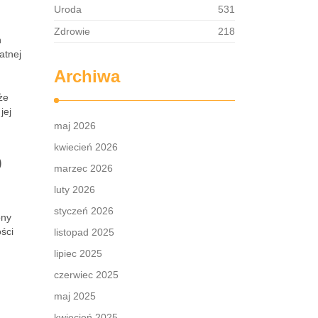
Uroda
531
Zdrowie
218
h
atnej
Archiwa
że
jej
maj 2026
kwiecień 2026
o
marzec 2026
luty 2026
styczeń 2026
ony
ści
listopad 2025
lipiec 2025
czerwiec 2025
maj 2025
kwiecień 2025