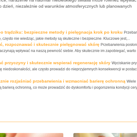
ońce, narażenie na nadmiar niebieskiego światła może również wpływać
o dzień, niezależnie od warunków atmosferycznych lub planowanych
o trądziku: bezpieczne metody i pielęgnacja krok po kroku
Przebar
, często nie wiedząc, jakie metody są skuteczne i bezpieczne. Kluczowe jest,...
ć, rozpoznawać i skutecznie pielęgnować skórę
Przebarwienia posło
aczynają wpływać na naszą pewność siebie. Aby skutecznie im zapobiegać, warto
ć przyczyny i skutecznie wspierać regenerację skóry
Wyciskanie pry
 niedoskonałości, ale często prowadzi do nieprzyjemnych konsekwencji w postac
cznie rozjaśniać przebarwienia i wzmacniać barierę ochronną
Wiele
ą barierą ochronną, co może prowadzić do dyskomfortu i pogorszenia kondycji cery