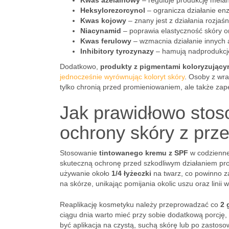
Kwas azelainowy
– reguluje produkcję melan
Heksylorezorcynol
– ogranicza działanie en
Kwas kojowy
– znany jest z działania rozja
Niacynamid
– poprawia elastyczność skóry ora
Kwas ferulowy
– wzmacnia działanie innych 
Inhibitory tyrozynazy
– hamują nadprodukcję
Dodatkowo,
produkty z pigmentami koloryzujący
jednocześnie wyrównując koloryt skóry
. Osoby z wr
tylko chronią przed promieniowaniem, ale także zape
Jak prawidłowo stos
ochrony skóry z prz
Stosowanie
tintowanego kremu z SPF
w codzienne
skuteczną ochronę przed szkodliwym działaniem prom
używanie około
1/4 łyżeczki
na twarz, co powinno z
na skórze, unikając pomijania okolic uszu oraz linii 
Reaplikację kosmetyku należy przeprowadzać co
2 
ciągu dnia warto mieć przy sobie dodatkową porcję,
być aplikacja na czystą, suchą skórę lub po zastos