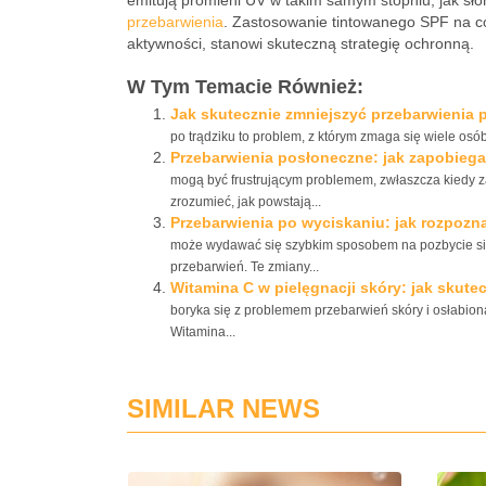
emitują promieni UV w takim samym stopniu, jak sł
przebarwienia
. Zastosowanie tintowanego SPF na c
aktywności, stanowi skuteczną strategię ochronną.
W Tym Temacie Również:
Jak skutecznie zmniejszyć przebarwienia p
po trądziku to problem, z którym zmaga się wiele osób
Przebarwienia posłoneczne: jak zapobiega
mogą być frustrującym problemem, zwłaszcza kiedy z
zrozumieć, jak powstają...
Przebarwienia po wyciskaniu: jak rozpozna
może wydawać się szybkim sposobem na pozbycie się
przebarwień. Te zmiany...
Witamina C w pielęgnacji skóry: jak skute
boryka się z problemem przebarwień skóry i osłabion
Witamina...
SIMILAR NEWS