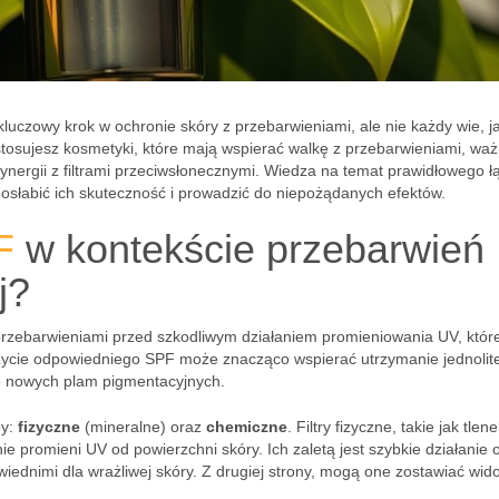
uczowy krok w ochronie skóry z przebarwieniami, ale nie każdy wie, j
 stosujesz kosmetyki, które mają wspierać walkę z przebarwieniami, waż
 synergii z filtrami przeciwsłonecznymi. Wiedza na temat prawidłowego ł
osłabić ich skuteczność i prowadzić do niepożądanych efektów.
F
w kontekście przebarwień
j?
przebarwieniami przed szkodliwym działaniem promieniowania UV, które
życie odpowiedniego SPF może znacząco wspierać utrzymanie jednolit
ię nowych plam pigmentacyjnych.
py:
fizyczne
(mineralne) oraz
chemiczne
. Filtry fizyczne, takie jak tlen
ie promieni UV od powierzchni skóry. Ich zaletą jest szybkie działanie 
iednimi dla wrażliwej skóry. Z drugiej strony, mogą one zostawiać wid