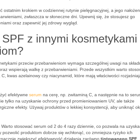
 ostatnim krokiem w codziennej rutynie pielęgnacyjnej, a jego nałożen
arwieniami, zwłaszcza w słoneczne dni. Upewnij się, że stosujesz go
eniami oraz zapewnić jej zdrowy wygląd.
y SPF z innymi kosmetykami
niom?
metykami przeciw przebarwieniom wymaga szczególnej uwagi na składn
raz wspierają walkę z przebarwieniami. Przede wszystkim warto stos
na C, kwas azelainowy czy niacynamid, które mają właściwości rozjaśnia
łożyć efektywne
serum
na cerę, np. zwitaminą C, a następnie na to ser
nie tylko na uzyskanie ochrony przed promieniowaniem UV, ale także
iczne efekty. Używaj produktów o lekkiej konsystencji, aby uniknąć oklu
. Warto stosować serum od 2 do 4 razy dziennie, co pozwala na uzyska
 pozwolić produktom dobrze się wchłonąć, co zmniejsza ryzyko ich
 znacznie zwiększyć efektywność działania zarówno
tintowanego SPF
,