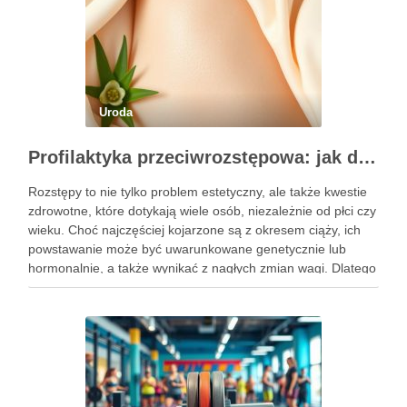
Uroda
Profilaktyka przeciwrozstępowa: jak dbać o skórę skutecznie?
Rozstępy to nie tylko problem estetyczny, ale także kwestie
zdrowotne, które dotykają wiele osób, niezależnie od płci czy
wieku. Choć najczęściej kojarzone są z okresem ciąży, ich
powstawanie może być uwarunkowane genetycznie lub
hormonalnie, a także wynikać z nagłych zmian wagi. Dlatego
kluczowe jest, aby już od najmłodszych lat zadbać …