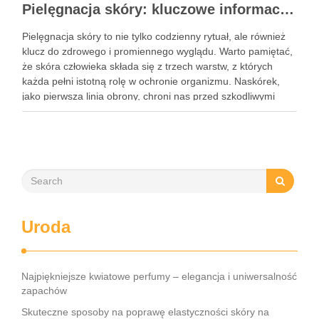
Pielęgnacja skóry: kluczowe informacje i skuteczne metody
Pielęgnacja skóry to nie tylko codzienny rytuał, ale również
klucz do zdrowego i promiennego wyglądu. Warto pamiętać,
że skóra człowieka składa się z trzech warstw, z których
każda pełni istotną rolę w ochronie organizmu. Naskórek,
jako pierwsza linia obrony, chroni nas przed szkodliwymi
czynnikami zewnętrznymi, a nawilżająca skóra właściwa,
złożona …
Uroda
Najpiękniejsze kwiatowe perfumy – elegancja i uniwersalność
zapachów
Skuteczne sposoby na poprawę elastyczności skóry na