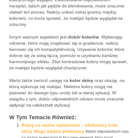
narzędzi, takich jak pędzle do blendowania, może znacznie
ułatwić ten proces. Należy unikać ostrej granicy między
kolorami, co może sprawić, że makijaż będzie wyglądał na
sztuczny.
Innym ważnym aspektem jest
dobór kolorów
. Wybierając
odcienie, które mają znajdować się w gradiencie, należy
kierować się ich kompatybilnością. Używanie kolorów, które
dobrze się ze sobą łączą, pomoże w uzyskaniu bardziej
harmonijnego efektu. Zbyt kontrastowe kolory mogą sprawić,
że makijaż będzie wyglądał chaotycznie.
Warto także zwrócić uwagę na
kolor skóry
oraz okazję, na
którą wykonuje się makijaż. Niektóre kolory mogą nie
pasować do danego typu urody lub w danej sytuacji. W
związku z tym, dobór odpowiednich odcieni może znacznie
wpłynąć na całokształt stylizacji.
W Tym Temacie Również:
Rzęsy na ważne wydarzenie – efektowny look,
który długo będzie pamiętany
Wybór odpowiednich rzęs
na ważne wydarzenie to kluczowy element, który może