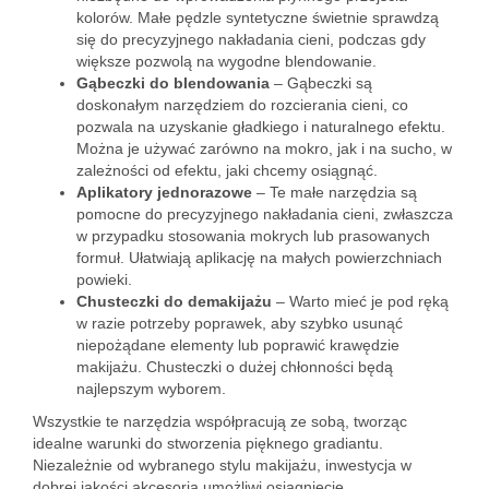
kolorów. Małe pędzle syntetyczne świetnie sprawdzą
się do precyzyjnego nakładania cieni, podczas gdy
większe pozwolą na wygodne blendowanie.
Gąbeczki do blendowania
– Gąbeczki są
doskonałym narzędziem do rozcierania cieni, co
pozwala na uzyskanie gładkiego i naturalnego efektu.
Można je używać zarówno na mokro, jak i na sucho, w
zależności od efektu, jaki chcemy osiągnąć.
Aplikatory jednorazowe
– Te małe narzędzia są
pomocne do precyzyjnego nakładania cieni, zwłaszcza
w przypadku stosowania mokrych lub prasowanych
formuł. Ułatwiają aplikację na małych powierzchniach
powieki.
Chusteczki do demakijażu
– Warto mieć je pod ręką
w razie potrzeby poprawek, aby szybko usunąć
niepożądane elementy lub poprawić krawędzie
makijażu. Chusteczki o dużej chłonności będą
najlepszym wyborem.
Wszystkie te narzędzia współpracują ze sobą, tworząc
idealne warunki do stworzenia pięknego gradiantu.
Niezależnie od wybranego stylu makijażu, inwestycja w
dobrej jakości akcesoria umożliwi osiągnięcie