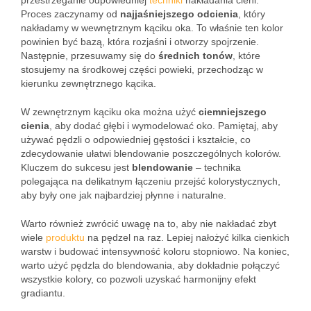
przestrzeganie odpowiedniej
techniki
nakładania cieni.
Proces zaczynamy od
najjaśniejszego odcienia
, który
nakładamy w wewnętrznym kąciku oka. To właśnie ten kolor
powinien być bazą, która rozjaśni i otworzy spojrzenie.
Następnie, przesuwamy się do
średnich tonów
, które
stosujemy na środkowej części powieki, przechodząc w
kierunku zewnętrznego kącika.
W zewnętrznym kąciku oka można użyć
ciemniejszego
cienia
, aby dodać głębi i wymodelować oko. Pamiętaj, aby
używać pędzli o odpowiedniej gęstości i kształcie, co
zdecydowanie ułatwi blendowanie poszczególnych kolorów.
Kluczem do sukcesu jest
blendowanie
– technika
polegająca na delikatnym łączeniu przejść kolorystycznych,
aby były one jak najbardziej płynne i naturalne.
Warto również zwrócić uwagę na to, aby nie nakładać zbyt
wiele
produktu
na pędzel na raz. Lepiej nałożyć kilka cienkich
warstw i budować intensywność koloru stopniowo. Na koniec,
warto użyć pędzla do blendowania, aby dokładnie połączyć
wszystkie kolory, co pozwoli uzyskać harmonijny efekt
gradiantu.