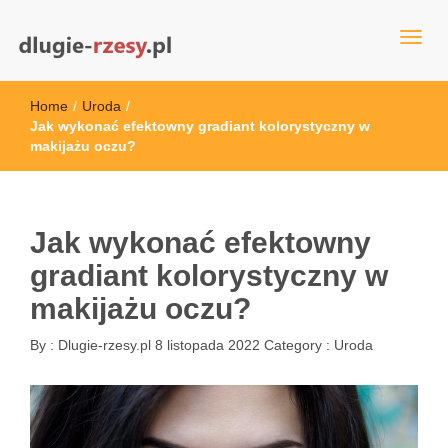
dlugie-rzesy.pl
Home
/
Uroda
/
Jak wykonać efektowny gradiant kolorystyczny w
makijażu oczu?
Jak wykonać efektowny
gradiant kolorystyczny w
makijażu oczu?
By :
Dlugie-rzesy.pl
8 listopada 2022
Category :
Uroda