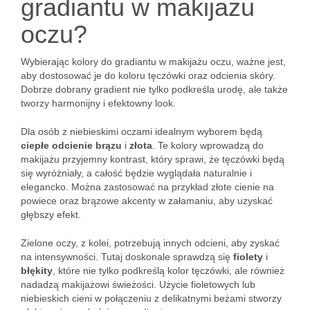
gradiantu w makijażu
oczu?
Wybierając kolory do gradiantu w makijażu oczu, ważne jest,
aby dostosować je do koloru tęczówki oraz odcienia skóry.
Dobrze dobrany gradient nie tylko podkreśla urodę, ale także
tworzy harmonijny i efektowny look.
Dla osób z niebieskimi oczami idealnym wyborem będą
ciepłe odcienie brązu
i
złota
. Te kolory wprowadzą do
makijażu przyjemny kontrast, który sprawi, że tęczówki będą
się wyróżniały, a całość będzie wyglądała naturalnie i
elegancko. Można zastosować na przykład złote cienie na
powiece oraz brązowe akcenty w załamaniu, aby uzyskać
głębszy efekt.
Zielone oczy, z kolei, potrzebują innych odcieni, aby zyskać
na intensywności. Tutaj doskonale sprawdzą się
fiolety
i
błękity
, które nie tylko podkreślą kolor tęczówki, ale również
nadadzą makijażowi świeżości. Użycie fioletowych lub
niebieskich cieni w połączeniu z delikatnymi beżami stworzy