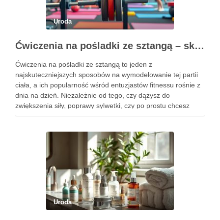
Uroda
Ćwiczenia na pośladki ze sztangą – skuteczne metody i techniki treningowe
Ćwiczenia na pośladki ze sztangą to jeden z
najskuteczniejszych sposobów na wymodelowanie tej partii
ciała, a ich popularność wśród entuzjastów fitnessu rośnie z
dnia na dzień. Niezależnie od tego, czy dążysz do
zwiększenia siły, poprawy sylwetki, czy po prostu chcesz
poczuć się lepiej w swoim ciele, odpowiednio dobrane
ćwiczenia mogą …
Uroda