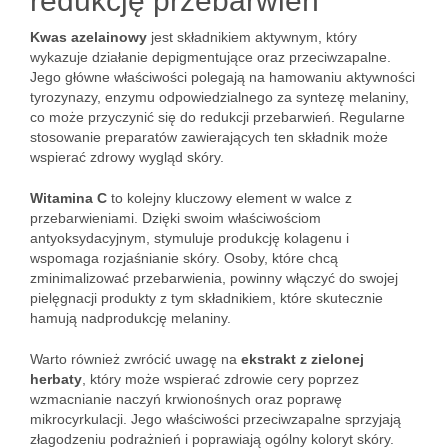
redukcję przebarwień
Kwas azelainowy
jest składnikiem aktywnym, który
wykazuje działanie depigmentujące oraz przeciwzapalne.
Jego główne właściwości polegają na hamowaniu aktywności
tyrozynazy, enzymu odpowiedzialnego za syntezę melaniny,
co może przyczynić się do redukcji przebarwień. Regularne
stosowanie preparatów zawierających ten składnik może
wspierać zdrowy wygląd skóry.
Witamina C
to kolejny kluczowy element w walce z
przebarwieniami. Dzięki swoim właściwościom
antyoksydacyjnym, stymuluje produkcję kolagenu i
wspomaga rozjaśnianie skóry. Osoby, które chcą
zminimalizować przebarwienia, powinny włączyć do swojej
pielęgnacji produkty z tym składnikiem, które skutecznie
hamują nadprodukcję melaniny.
Warto również zwrócić uwagę na
ekstrakt z zielonej
herbaty
, który może wspierać zdrowie cery poprzez
wzmacnianie naczyń krwionośnych oraz poprawę
mikrocyrkulacji. Jego właściwości przeciwzapalne sprzyjają
złagodzeniu podrażnień i poprawiają ogólny koloryt skóry.