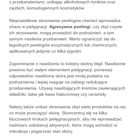
z przebarwieniami, unikając alkoholowych toników oraz
ciężkich, komedogennych kosmetyków.
Nieprawidłowe stosowanie peelingów również wprowadza
chaos w pielęgnacji.
Agresywne peelingi
, czy zbyt częste
ich stosowanie, mogą prowadzić do podrażnień, a tym
samym nasilenia przebarwień. Warto ograniczyć się do
łagodnych peelingów enzymatycznych lub chemicznych,
aplikowanych jedynie co kilka tygodni.
Zapominanie o nawilżeniu to kolejny istotny błąd. Nawilżenie
powinno być stałym elementem pielęgnacji, ponieważ
odpowiednio nawilżona skóra jest mniej podatna na
podrażnienia i lepiej reaguje na zabiegi redukujące
przebarwienia. Używaj nawilżających kremów zawierających
składniki, takie jak kwas hialuronowy czy ceramidy.
Należy także unikać stosowania zbyt wielu produktów na raz,
co może przeciążyć skórę. Skoncentruj się na kilku
kluczowych krokach pielęgnacyjnych, aby nie wprowadzać
nadmiaru substancji aktywnych, które mogą wchodzić w
interakcje i pogarszać stan skóry.