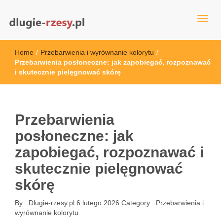
dlugie-rzesy.pl
Home
/
Przebarwienia i wyrównanie kolorytu
/
Przebarwienia posłoneczne: jak zapobiegać, rozpoznawać
i skutecznie pielęgnować skórę
Przebarwienia
posłoneczne: jak
zapobiegać, rozpoznawać i
skutecznie pielęgnować
skórę
By :
Dlugie-rzesy.pl
6 lutego 2026
Category :
Przebarwienia i
wyrównanie kolorytu