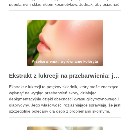
popularnym składnikiem kosmetyków. Jednak, aby osiągnąć
zamierzone efekty, kluczowe jest nie tylko jego odpowiednie
stosowanie, ale także unikanie typowych błędów, …
Przebarwienia i wyrównanie kolorytu
Ekstrakt z lukrecji na przebarwienia: jak działa i kiedy warto go stosować w pielęgnacji skóry
Ekstrakt z lukrecji to potężny składnik, który może znacząco
wpłynąć na wygląd przebarwień skóry, działając
depigmentacyjnie dzięki obecności kwasu glicyryzynowego i
glabrydyny. Jego właściwości rozjaśniające sprawiają, że jest
szczególnie polecany dla osób z problemami skórnymi,
takimi jak przebarwienia czy zmiany potrądzikowe. Warto
zrozumieć, kiedy i jak najlepiej włączyć go do …