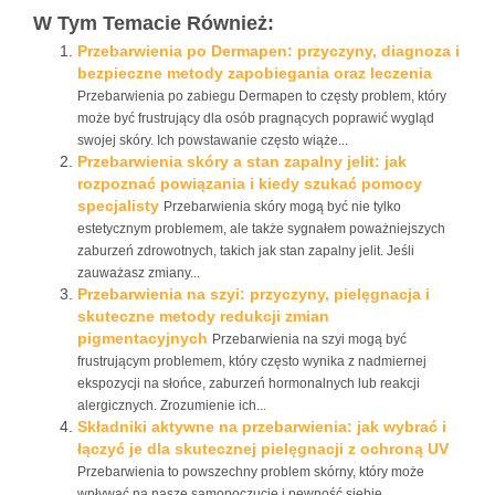
W Tym Temacie Również:
Przebarwienia po Dermapen: przyczyny, diagnoza i
bezpieczne metody zapobiegania oraz leczenia
Przebarwienia po zabiegu Dermapen to częsty problem, który
może być frustrujący dla osób pragnących poprawić wygląd
swojej skóry. Ich powstawanie często wiąże...
Przebarwienia skóry a stan zapalny jelit: jak
rozpoznać powiązania i kiedy szukać pomocy
specjalisty
Przebarwienia skóry mogą być nie tylko
estetycznym problemem, ale także sygnałem poważniejszych
zaburzeń zdrowotnych, takich jak stan zapalny jelit. Jeśli
zauważasz zmiany...
Przebarwienia na szyi: przyczyny, pielęgnacja i
skuteczne metody redukcji zmian
pigmentacyjnych
Przebarwienia na szyi mogą być
frustrującym problemem, który często wynika z nadmiernej
ekspozycji na słońce, zaburzeń hormonalnych lub reakcji
alergicznych. Zrozumienie ich...
Składniki aktywne na przebarwienia: jak wybrać i
łączyć je dla skutecznej pielęgnacji z ochroną UV
Przebarwienia to powszechny problem skórny, który może
wpływać na nasze samopoczucie i pewność siebie.