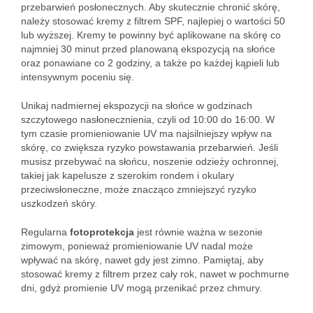
przebarwień posłonecznych. Aby skutecznie chronić skórę,
należy stosować kremy z filtrem SPF, najlepiej o wartości 50
lub wyższej. Kremy te powinny być aplikowane na skórę co
najmniej 30 minut przed planowaną ekspozycją na słońce
oraz ponawiane co 2 godziny, a także po każdej kąpieli lub
intensywnym poceniu się.
Unikaj nadmiernej ekspozycji na słońce w godzinach
szczytowego nasłonecznienia, czyli od 10:00 do 16:00. W
tym czasie promieniowanie UV ma najsilniejszy wpływ na
skórę, co zwiększa ryzyko powstawania przebarwień. Jeśli
musisz przebywać na słońcu, noszenie odzieży ochronnej,
takiej jak kapelusze z szerokim rondem i okulary
przeciwsłoneczne, może znacząco zmniejszyć ryzyko
uszkodzeń skóry.
Regularna
fotoprotekcja
jest równie ważna w sezonie
zimowym, ponieważ promieniowanie UV nadal może
wpływać na skórę, nawet gdy jest zimno. Pamiętaj, aby
stosować kremy z filtrem przez cały rok, nawet w pochmurne
dni, gdyż promienie UV mogą przenikać przez chmury.