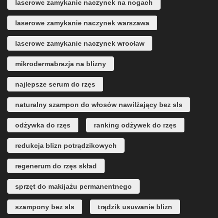
laserowe zamykanie naczynek na nogach
laserowe zamykanie naczynek warszawa
laserowe zamykanie naczynek wrocław
mikrodermabrazja na blizny
najlepsze serum do rzęs
naturalny szampon do włosów nawilżający bez sls
odżywka do rzęs
ranking odżywek do rzęs
redukcja blizn potrądzikowych
regenerum do rzęs skład
sprzęt do makijażu permanentnego
szampony bez sls
trądzik usuwanie blizn