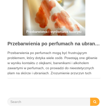
Przebarwienia i wyrównanie kolorytu
Przebarwienia po perfumach na ubraniach i skórze: przyczyny, usuwanie i zapobieganie błędom
Przebarwienia po perfumach mogą być frustrującym
problemem, który dotyka wiele osób. Powstają one głównie
w wyniku kontaktu z olejkami, barwnikami i alkoholem
zawartymi w perfumach, co prowadzi do nieestetycznych
plam na skórze i ubraniach. Zrozumienie przyczyn tych
przebarwień jest kluczowe, aby skutecznie im zapobiegać i
unikać najczęstszych błędów przy ich …