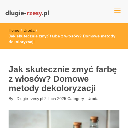
dlugie-rzesy.pl
Home
/
Uroda
/
Jak skutecznie zmyć farbę z włosów? Domowe metody
dekoloryzacji
Jak skutecznie zmyć farbę
z włosów? Domowe
metody dekoloryzacji
By :
Dlugie-rzesy.pl
2 lipca 2025
Category :
Uroda