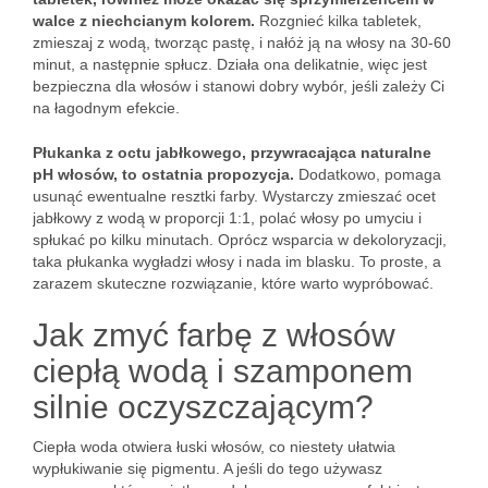
walce z niechcianym kolorem.
Rozgnieć kilka tabletek,
zmieszaj z wodą, tworząc pastę, i nałóż ją na włosy na 30-60
minut, a następnie spłucz. Działa ona delikatnie, więc jest
bezpieczna dla włosów i stanowi dobry wybór, jeśli zależy Ci
na łagodnym efekcie.
Płukanka z octu jabłkowego, przywracająca naturalne
pH włosów, to ostatnia propozycja.
Dodatkowo, pomaga
usunąć ewentualne resztki farby. Wystarczy zmieszać ocet
jabłkowy z wodą w proporcji 1:1, polać włosy po umyciu i
spłukać po kilku minutach. Oprócz wsparcia w dekoloryzacji,
taka płukanka wygładzi włosy i nada im blasku. To proste, a
zarazem skuteczne rozwiązanie, które warto wypróbować.
Jak zmyć farbę z włosów
ciepłą wodą i szamponem
silnie oczyszczającym?
Ciepła woda otwiera łuski włosów, co niestety ułatwia
wypłukiwanie się pigmentu. A jeśli do tego używasz