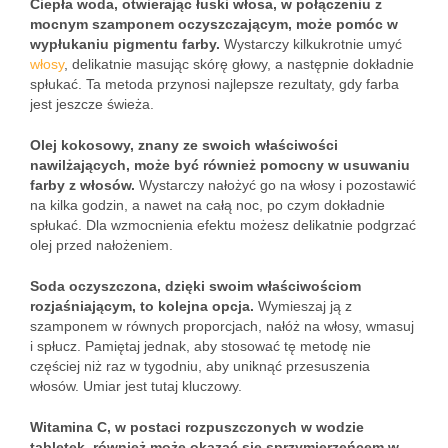
Ciepła woda, otwierając łuski włosa, w połączeniu z
mocnym szamponem oczyszczającym, może pomóc w
wypłukaniu pigmentu farby.
Wystarczy kilkukrotnie umyć
włosy
, delikatnie masując skórę głowy, a następnie dokładnie
spłukać. Ta metoda przynosi najlepsze rezultaty, gdy farba
jest jeszcze świeża.
Olej kokosowy, znany ze swoich właściwości
nawilżających, może być również pomocny w usuwaniu
farby z włosów.
Wystarczy nałożyć go na włosy i pozostawić
na kilka godzin, a nawet na całą noc, po czym dokładnie
spłukać. Dla wzmocnienia efektu możesz delikatnie podgrzać
olej przed nałożeniem.
Soda oczyszczona, dzięki swoim właściwościom
rozjaśniającym, to kolejna opcja.
Wymieszaj ją z
szamponem w równych proporcjach, nałóż na włosy, wmasuj
i spłucz. Pamiętaj jednak, aby stosować tę metodę nie
częściej niż raz w tygodniu, aby uniknąć przesuszenia
włosów. Umiar jest tutaj kluczowy.
Witamina C, w postaci rozpuszczonych w wodzie
tabletek, również może okazać się sprzymierzeńcem w