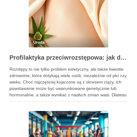
Uroda
Profilaktyka przeciwrozstępowa: jak dbać o skórę skutecznie?
Rozstępy to nie tylko problem estetyczny, ale także kwestie
zdrowotne, które dotykają wiele osób, niezależnie od płci czy
wieku. Choć najczęściej kojarzone są z okresem ciąży, ich
powstawanie może być uwarunkowane genetycznie lub
hormonalnie, a także wynikać z nagłych zmian wagi. Dlatego
kluczowe jest, aby już od najmłodszych lat zadbać …