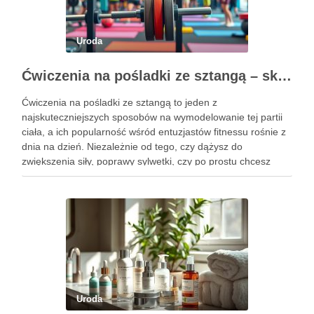
Uroda
Ćwiczenia na pośladki ze sztangą – skuteczne metody i techniki treningowe
Ćwiczenia na pośladki ze sztangą to jeden z
najskuteczniejszych sposobów na wymodelowanie tej partii
ciała, a ich popularność wśród entuzjastów fitnessu rośnie z
dnia na dzień. Niezależnie od tego, czy dążysz do
zwiększenia siły, poprawy sylwetki, czy po prostu chcesz
poczuć się lepiej w swoim ciele, odpowiednio dobrane
ćwiczenia mogą …
Uroda