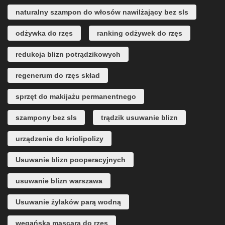
naturalny szampon do włosów nawilżający bez sls
odżywka do rzęs
ranking odżywek do rzęs
redukcja blizn potrądzikowych
regenerum do rzęs skład
sprzęt do makijażu permanentnego
szampony bez sls
trądzik usuwanie blizn
urządzenie do kriolipolizy
Usuwanie blizn pooperacyjnych
usuwanie blizn warszawa
Usuwanie żylaków parą wodną
wegańska mascara do rzęs