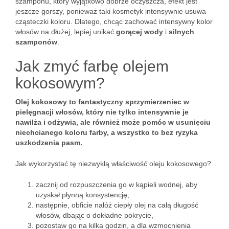
szamponu, który wyjątkowo dobrze oczyszcza, efekt jest
jeszcze gorszy, ponieważ taki kosmetyk intensywnie usuwa
cząsteczki koloru. Dlatego, chcąc zachować intensywny kolor
włosów na dłużej, lepiej unikać
gorącej wody
i
silnych
szamponów
.
Jak zmyć farbę olejem
kokosowym?
Olej kokosowy to fantastyczny sprzymierzeniec w
pielęgnacji włosów, który nie tylko intensywnie je
nawilża i odżywia, ale również może pomóc w usunięciu
niechcianego koloru farby, a wszystko to bez ryzyka
uszkodzenia pasm.
Jak wykorzystać tę niezwykłą właściwość oleju kokosowego?
zacznij od rozpuszczenia go w kąpieli wodnej, aby
uzyskał płynną konsystencję,
następnie, obficie nałóż ciepły olej na całą długość
włosów, dbając o dokładne pokrycie,
pozostaw go na kilka godzin, a dla wzmocnienia