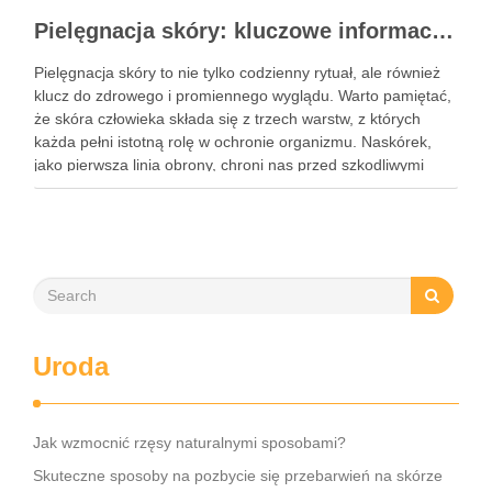
Pielęgnacja skóry: kluczowe informacje i skuteczne metody
Pielęgnacja skóry to nie tylko codzienny rytuał, ale również
klucz do zdrowego i promiennego wyglądu. Warto pamiętać,
że skóra człowieka składa się z trzech warstw, z których
każda pełni istotną rolę w ochronie organizmu. Naskórek,
jako pierwsza linia obrony, chroni nas przed szkodliwymi
czynnikami zewnętrznymi, a nawilżająca skóra właściwa,
złożona …
Uroda
Jak wzmocnić rzęsy naturalnymi sposobami?
Skuteczne sposoby na pozbycie się przebarwień na skórze