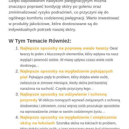
Dzięki odpowiednim nawykom pielęgnacyjnym można
znacząco poprawić kondycję skóry po goleniu oraz
zminimalizować ryzyko podrażnień, co przyczyni się do
ogólnego komfortu codziennej pielęgnacji. Warto inwestować
w produkty jakościowe, które dostosowane są do
indywidualnych potrzeb naszej skóry.
W Tym Temacie Również:
Najlepsze sposoby na poprawę owalu twarzy
Owal
twarzy to jeden z kluczowych elementów, który wpływa na nasz
wygląd i pewność siebie. W miarę upływu czasu wiele osób
dostrzega,...
Najlepsze sposoby na wygładzenie pękających
pięt
Pękające pięty to problem, który dotyka wiele osób,
zwłaszcza w zimowe miesiące, kiedy skóra jest bardziej
narażona na suchość. Często przyczyny tego...
Najlepsze sposoby na odżywienie i ochronę
przyrody
W obliczu rosnących wyzwań związanych z ochroną
środowiska i zdrowiem, coraz więcej osób poszukuje sposobów
na wprowadzenie zmian w swoim codziennym życiu....
Najlepsze sposoby na wygładzenie i zmiękczenie
skóry na łokciach
Szorstka skóra na łokciach to problem,