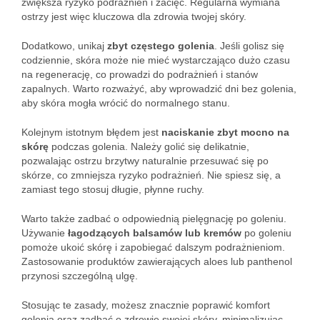
zwiększa ryzyko podrażnień i zacięć. Regularna wymiana
ostrzy jest więc kluczowa dla zdrowia twojej skóry.
Dodatkowo, unikaj
zbyt częstego golenia
. Jeśli golisz się
codziennie, skóra może nie mieć wystarczająco dużo czasu
na regenerację, co prowadzi do podrażnień i stanów
zapalnych. Warto rozważyć, aby wprowadzić dni bez golenia,
aby skóra mogła wrócić do normalnego stanu.
Kolejnym istotnym błędem jest
naciskanie zbyt mocno na
skórę
podczas golenia. Należy golić się delikatnie,
pozwalając ostrzu brzytwy naturalnie przesuwać się po
skórze, co zmniejsza ryzyko podrażnień. Nie spiesz się, a
zamiast tego stosuj długie, płynne ruchy.
Warto także zadbać o odpowiednią pielęgnację po goleniu.
Używanie
łagodzących balsamów lub kremów
po goleniu
pomoże ukoić skórę i zapobiegać dalszym podrażnieniom.
Zastosowanie produktów zawierających aloes lub panthenol
przynosi szczególną ulgę.
Stosując te zasady, możesz znacznie poprawić komfort
golenia oraz zadbać o zdrowie swojej skóry, minimalizując