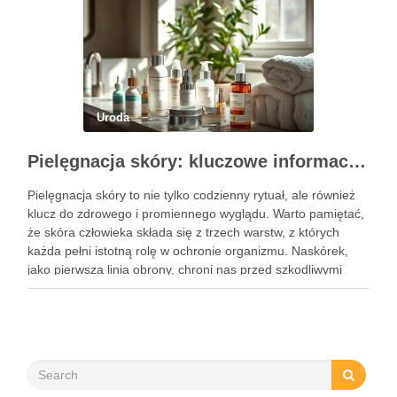
Uroda
Pielęgnacja skóry: kluczowe informacje i skuteczne metody
Pielęgnacja skóry to nie tylko codzienny rytuał, ale również
klucz do zdrowego i promiennego wyglądu. Warto pamiętać,
że skóra człowieka składa się z trzech warstw, z których
każda pełni istotną rolę w ochronie organizmu. Naskórek,
jako pierwsza linia obrony, chroni nas przed szkodliwymi
czynnikami zewnętrznymi, a nawilżająca skóra właściwa,
złożona …