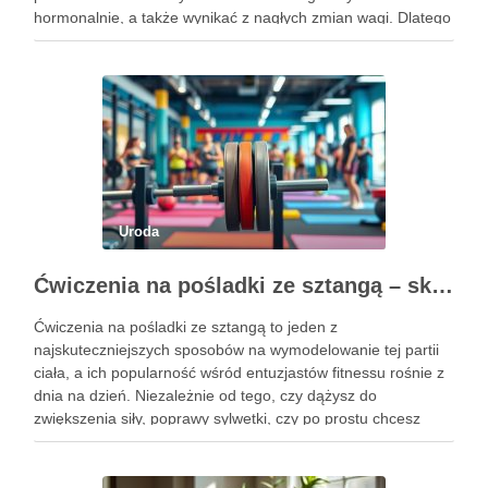
hormonalnie, a także wynikać z nagłych zmian wagi. Dlatego
kluczowe jest, aby już od najmłodszych lat zadbać …
Uroda
Ćwiczenia na pośladki ze sztangą – skuteczne metody i techniki treningowe
Ćwiczenia na pośladki ze sztangą to jeden z
najskuteczniejszych sposobów na wymodelowanie tej partii
ciała, a ich popularność wśród entuzjastów fitnessu rośnie z
dnia na dzień. Niezależnie od tego, czy dążysz do
zwiększenia siły, poprawy sylwetki, czy po prostu chcesz
poczuć się lepiej w swoim ciele, odpowiednio dobrane
ćwiczenia mogą …