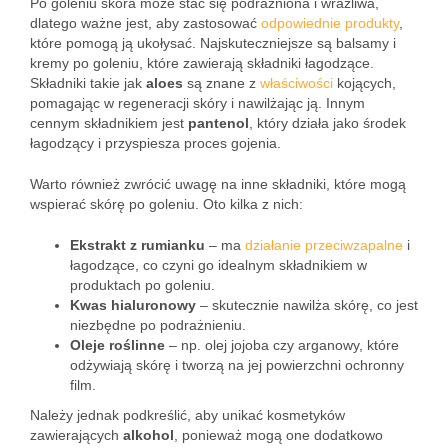
Po goleniu skóra może stać się podrażniona i wrażliwa,
dlatego ważne jest, aby zastosować
odpowiednie produkty
,
które pomogą ją ukołysać. Najskuteczniejsze są balsamy i
kremy po goleniu, które zawierają składniki łagodzące.
Składniki takie jak
aloes
są znane z
właściwości
kojących,
pomagając w regeneracji skóry i nawilżając ją. Innym
cennym składnikiem jest
pantenol
, który działa jako środek
łagodzący i przyspiesza proces gojenia.
Warto również zwrócić uwagę na inne składniki, które mogą
wspierać skórę po goleniu. Oto kilka z nich:
Ekstrakt z rumianku
– ma
działanie przeciwzapalne
i
łagodzące, co czyni go idealnym składnikiem w
produktach po goleniu.
Kwas hialuronowy
– skutecznie nawilża skórę, co jest
niezbędne po podrażnieniu.
Oleje roślinne
– np. olej jojoba czy arganowy, które
odżywiają skórę i tworzą na jej powierzchni ochronny
film.
Należy jednak podkreślić, aby unikać kosmetyków
zawierających
alkohol
, ponieważ mogą one dodatkowo