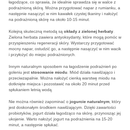
łagodzące, co sprawia, że idealnie sprawdza się w walce z
podrażnioną skórą. Można przygotować napar z rumianku, a
następnie nasączyć w nim kawałek czystej tkaniny i nałożyć
na podrażnioną skórę na około 10-15 minut.
Kolejną skuteczną metodą są
okłady z zielonej herbaty
.
Zielona herbata zawiera antyoksydanty, które mogą pomóc w
przyspieszeniu regeneracji skóry. Wystarczy przygotować
mocny napar, ostudzić go, a następnie nasączyć w nim wacik
i przyłożyć do miejsc podrażnionych.
Innym naturalnym sposobem na łagodzenie podrażnień po
goleniu jest
stosowanie miodu
. Miód działa nawilżająco i
przeciwzapalnie. Można nałożyć cienką warstwę miodu na
dotknięte miejsca i pozostawić na około 20 minut przed
spłukaniem letnią wodą.
Nie można również zapominać o
jogurcie naturalnym
, który
jest doskonałym środkiem nawilżającym. Dzięki zawartości
probiotyków, jogurt działa łagodząco na skórę, przynosząc jej
ukojenie. Warto nałożyć jogurt na podrażnienia na 15-20
minut, a następnie spłukać.