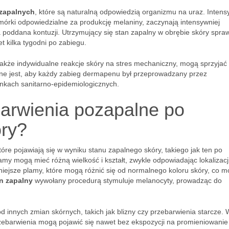
zapalnych
, które są naturalną odpowiedzią organizmu na uraz. Inten
rki odpowiedzialne za produkcję melaniny, zaczynają intensywniej
 poddana kontuzji. Utrzymujący się stan zapalny w obrębie skóry spraw
t kilka tygodni po zabiegu.
także indywidualne reakcje skóry na stres mechaniczny, mogą sprzyjać
tne jest, aby każdy zabieg dermapenu był przeprowadzany przez
nkach sanitarno-epidemiologicznych.
arwienia pozapalne po
óry?
óre pojawiają się w wyniku stanu zapalnego skóry, takiego jak ten po
my mogą mieć różną wielkość i kształt, zwykle odpowiadając lokalizacj
iejsze plamy, które mogą różnić się od normalnego koloru skóry, co 
n zapalny
wywołany procedurą stymuluje melanocyty, prowadząc do
od innych zmian skórnych, takich jak blizny czy przebarwienia starcze. 
rzebarwienia mogą pojawić się nawet bez ekspozycji na promieniowanie