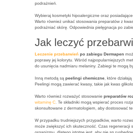
podrażnień.
Wybieraj kosmetyki hipoalergiczne oraz posiadające
Warto również unikać stosowania preparatów z kwas
podrażniać skórę. Odpowiednia pielęgnacja po zabi
Jak leczyć przebar
Leczenie przebarwień
po zabiegu Dermapen
może
poprawy jej kolorytu. Wśród najpopularniejszych me
do usunięcia nadmiaru melaniny. Zabiegi te mogą by
Inną metodą są
peelingi chemiczne
, które działa
Peelingi mogą zawierać kwasy, takie jak kwas glikol
Warto również rozważyć stosowanie
preparatów ro
witaminę C
. Te składniki mogą wspierać proces rozj
skonsultowane z dermatologiem, aby dostosować tera
W przypadku trudniejszych przypadków, warto rozwa
może zwiększyć ich skuteczność. Czas regeneracji 
organizmu, dlatego istotne jest, aby nie sp rushedo