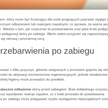
em, który może być frustrujący dla osób pragnących poprawić wygląd 
tecznym odkażeniem lub reakcjami zapalnymi, co sprawia, że ważne jes
 Wiedza o tym, jak rozpoznać te przebarwienia oraz jakie kroki podjąć
 pielęgnacji skóry po zabiegu. Warto zatem przyjrzeć się najważniejsz
się zdrową i promienną cerą.
rzebarwienia po zabiegu
wać z kilku przyczyn, głównie związanych z procesem gojenia się skó
hodzi do aktywacji mechanizmów regeneracyjnych, jednak niewłaściwa
dniej higieny może prowadzić do powikłań.
tateczne odkażenie
skóry przed zabiegiem. Brak dokładnego oczyszc
 oraz wywoływać reakcje zapalne, co z kolei prowadzi do powstawania
ja po zabiegu może potęgować ryzyko wystąpienia niepożądanych zmi