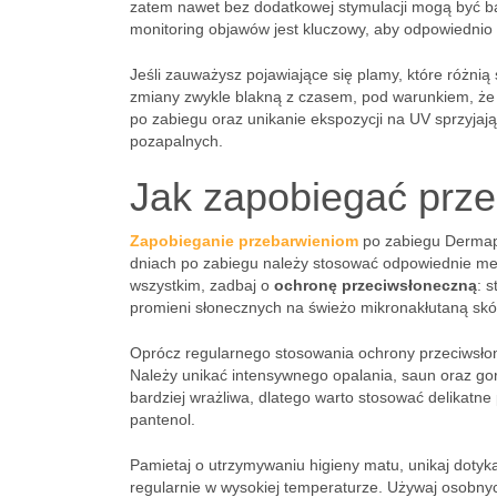
zatem nawet bez dodatkowej stymulacji mogą być bar
monitoring objawów jest kluczowy, aby odpowiednio 
Jeśli zauważysz pojawiające się plamy, które różnią 
zmiany zwykle blakną z czasem, pod warunkiem, że 
po zabiegu oraz unikanie ekspozycji na UV sprzyjaj
pozapalnych.
Jak zapobiegać prz
Zapobieganie przebarwieniom
po zabiegu Dermapen
dniach po zabiegu należy stosować odpowiednie met
wszystkim, zadbaj o
ochronę przeciwsłoneczną
: 
promieni słonecznych na świeżo mikronakłutaną skó
Oprócz regularnego stosowania ochrony przeciwsłon
Należy unikać intensywnego opalania, saun oraz gor
bardziej wrażliwa, dlatego warto stosować delikatne 
pantenol.
Pamietaj o utrzymywaniu higieny matu, unikaj dotyk
regularnie w wysokiej temperaturze. Używaj osobny