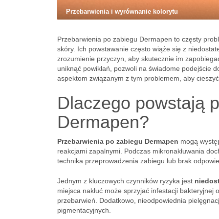
Przebarwienia i wyrównanie kolorytu
Przebarwienia po zabiegu Dermapen to częsty probl
skóry. Ich powstawanie często wiąże się z niedosta
zrozumienie przyczyn, aby skutecznie im zapobiegać.
uniknąć powikłań, pozwoli na świadome podejście do
aspektom związanym z tym problemem, aby cieszyć 
Dlaczego powstają p
Dermapen?
Przebarwienia po zabiegu Dermapen
mogą występo
reakcjami zapalnymi. Podczas mikronakłuwania doc
technika przeprowadzenia zabiegu lub brak odpowie
Jednym z kluczowych czynników ryzyka jest
niedos
miejsca nakłuć może sprzyjać infestacji bakteryjnej
przebarwień. Dodatkowo, nieodpowiednia pielęgnac
pigmentacyjnych.