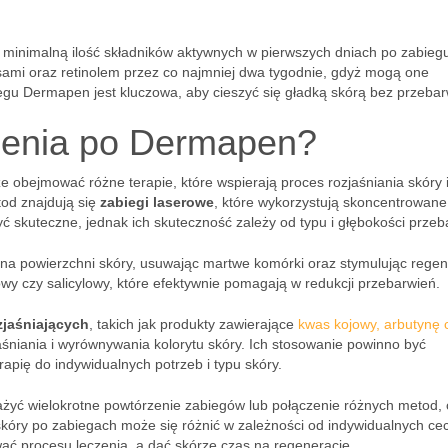
 minimalną ilość składników aktywnych w pierwszych dniach po zabieg
ami oraz retinolem przez co najmniej dwa tygodnie, gdyż mogą one
egu Dermapen jest kluczowa, aby cieszyć się gładką skórą bez przebar
wienia po Dermapen?
 obejmować różne terapie, które wspierają proces rozjaśniania skóry 
tod znajdują się
zabiegi laserowe
, które wykorzystują skoncentrowane
ć skuteczne, jednak ich skuteczność zależy od typu i głębokości przeb
ją na powierzchni skóry, usuwając martwe komórki oraz stymulując regen
owy czy salicylowy, które efektywnie pomagają w redukcji przebarwień.
zjaśniających
, takich jak produkty zawierające
kwas kojowy, arbutynę 
aśniania i wyrównywania kolorytu skóry. Ich stosowanie powinno być
pię do indywidualnych potrzeb i typu skóry.
żyć wielokrotne powtórzenie zabiegów lub połączenie różnych metod, 
skóry po zabiegach może się różnić w zależności od indywidualnych ce
wać procesu leczenia, a dać skórze czas na regenerację.