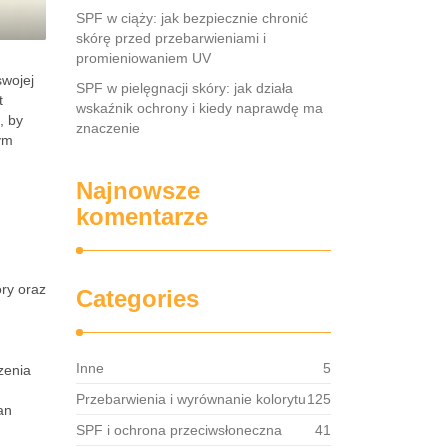
SPF w ciąży: jak bezpiecznie chronić
skórę przed przebarwieniami i
promieniowaniem UV
swojej
SPF w pielęgnacji skóry: jak działa
t
wskaźnik ochrony i kiedy naprawdę ma
, by
znaczenie
ym
Najnowsze
komentarze
ry oraz
Categories
Inne
5
zenia
Przebarwienia i wyrównanie kolorytu
125
an
SPF i ochrona przeciwsłoneczna
41