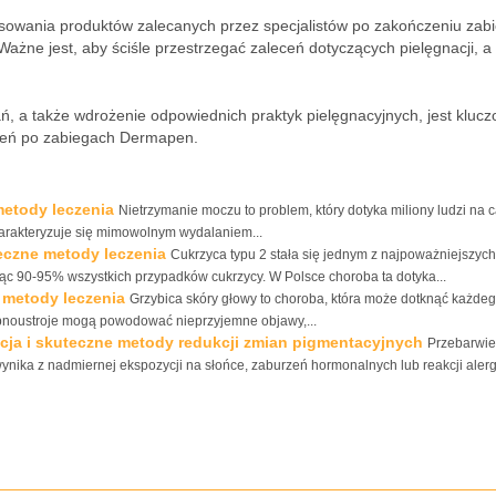
sowania produktów zalecanych przez specjalistów po zakończeniu zabi
 Ważne jest, aby ściśle przestrzegać zaleceń dotyczących pielęgnacji, a
ń, a także wdrożenie odpowiednich praktyk pielęgnacyjnych, jest kluc
wień po zabiegach Dermapen.
metody leczenia
Nietrzymanie moczu to problem, który dotyka miliony ludzi na 
harakteryzuje się mimowolnym wydalaniem...
teczne metody leczenia
Cukrzyca typu 2 stała się jednym z najpoważniejszych
c 90-95% wszystkich przypadków cukrzycy. W Polsce choroba ta dotyka...
 metody leczenia
Grzybica skóry głowy to choroba, która może dotknąć każdeg
obnoustroje mogą powodować nieprzyjemne objawy,...
acja i skuteczne metody redukcji zmian pigmentacyjnych
Przebarwie
wynika z nadmiernej ekspozycji na słońce, zaburzeń hormonalnych lub reakcji aler