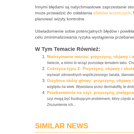
Innymi błędami są natychmiastowe zaprzestanie sto
może prowadzić do osłabienia
efektów leczniczych
.
planować wizyty kontrolne.
Uświadomienie sobie potencjalnych błędów i powikła
celu zminimalizowania ryzyka wystąpienia przebar
W Tym Temacie Również:
Nietrzymanie moczu: przyczyny, objawy i 
świecie, a mimo to wciąż pozostaje tematem tabu. C
Cukrzyca typu 2: Przyczyny, objawy i sku
wyzwań zdrowotnych współczesnego świata, stanowią
Grzybica skóry głowy: przyczyny, objawy i
względu na wiek. Wywołana przez dermatofity, te dr
Przebarwienia na szyi: przyczyny, pielęgn
szyi mogą być frustrującym problemem, który często 
Zrozumienie ich...
SIMILAR NEWS