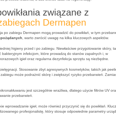
powikłania związane z
 zabiegach Dermapen
cja po zabiegu Dermapen mogą prowadzić do powikłań, w tym przebarw
iepożądanych
, warto zwrócić uwagę na kilka kluczowych aspektów.
dniej higieny przed i po zabiegu. Niewłaściwe przygotowanie skóry, ta
 bakteryjnym infekcjom, które prowadzą do stanów zapalnych i, w
orazowych igieł oraz regularna dezynfekcja sprzętu są niezbędne.
ielęgnacji. Stosowanie zbyt agresywnych kosmetyków, takich jak peeli
 zabiegu może podrażnić skórę i zwiększyć ryzyko przebarwień. Zamias
ikronakłuwaniu jest szczególnie wrażliwa, dlatego użycie filtrów UV or
awanie przebarwień.
okie wprowadzanie igieł, może również przyczynić się do powikłań. Klu
lizowanego profesjonalistę, który stosuje odpowiednie parametry urząd