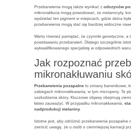
Przebarwienia mogą także wynikać z
odczynów po
mikronakłucia mogą powodować, że melanocyty, komó
wydzielać ten pigment w miejscach, gdzie skóra była
przebarwienia mogą stać się bardziej widoczne nawe
Warto również pamiętać, że czynniki genetyczne, a 
powstawaniu przebarwień. Dlatego szczególnie isto
wykwalifikowanego specjalistę w odpowiednich waru
Jak rozpoznać przeb
mikronakłuwaniu sk
Przebarwienia pozapalne
to zmiany barwnikowe, kt
zabiegach mikronakłuwania, w tym micropeny. Te pla
uszkodzenia skóry. Kluczowe objawy obejmują ciemn
łatwo zauważyć. W przypadku mikronakłuwania,
sta
nadprodukcji melaniny
.
Istotne jest, aby odróżnić przebarwienia pozapalne 
zwrócić uwagę, że u osób o ciemniejszej karnacji p