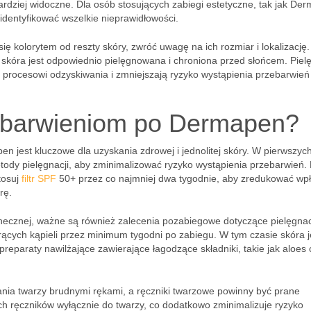
dziej widoczne. Dla osób stosujących zabiegi estetyczne, tak jak De
identyfikować wszelkie nieprawidłowości.
się kolorytem od reszty skóry, zwróć uwagę na ich rozmiar i lokalizację.
skóra jest odpowiednio pielęgnowana i chroniona przed słońcem. Piel
ą procesowi odzyskiwania i zmniejszają ryzyko wystąpienia przebarwień
ebarwieniom po Dermapen?
 jest kluczowe dla uzyskania zdrowej i jednolitej skóry. W pierwszyc
ody pielęgnacji, aby zminimalizować ryzyko wystąpienia przebarwień.
stosuj
filtr SPF
50+ przez co najmniej dwa tygodnie, aby zredukować wp
rę.
ecznej, ważne są również zalecenia pozabiegowe dotyczące pielęgnacj
ących kąpieli przez minimum tygodni po zabiegu. W tym czasie skóra j
preparaty nawilżające zawierające łagodzące składniki, takie jak aloes 
ania twarzy brudnymi rękami, a ręczniki twarzowe powinny być prane
ch ręczników wyłącznie do twarzy, co dodatkowo zminimalizuje ryzyko