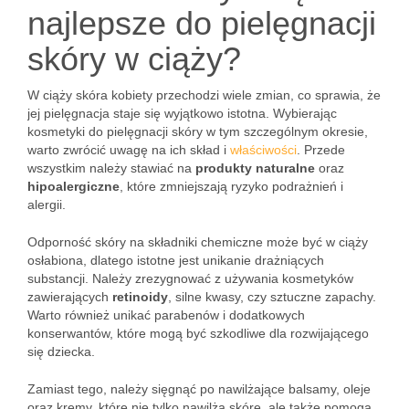
najlepsze do pielęgnacji
skóry w ciąży?
W ciąży skóra kobiety przechodzi wiele zmian, co sprawia, że
jej pielęgnacja staje się wyjątkowo istotna. Wybierając
kosmetyki do pielęgnacji skóry w tym szczególnym okresie,
warto zwrócić uwagę na ich skład i
właściwości
. Przede
wszystkim należy stawiać na
produkty naturalne
oraz
hipoalergiczne
, które zmniejszają ryzyko podrażnień i
alergii.
Odporność skóry na składniki chemiczne może być w ciąży
osłabiona, dlatego istotne jest unikanie drażniących
substancji. Należy zrezygnować z używania kosmetyków
zawierających
retinoidy
, silne kwasy, czy sztuczne zapachy.
Warto również unikać parabenów i dodatkowych
konserwantów, które mogą być szkodliwe dla rozwijającego
się dziecka.
Zamiast tego, należy sięgnąć po nawilżające balsamy, oleje
oraz kremy, które nie tylko nawilżą skórę, ale także pomogą