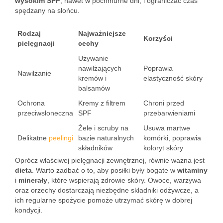
wysokim SPF
, nawet w pochmurne dni, i ograniczać czas
spędzany na słońcu.
Rodzaj
Najważniejsze
Korzyści
pielęgnacji
cechy
Używanie
nawilżających
Poprawia
Nawilżanie
kremów i
elastyczność skóry
balsamów
Ochrona
Kremy z filtrem
Chroni przed
przeciwsłoneczna
SPF
przebarwieniami
Żele i scruby na
Usuwa martwe
Delikatne
peelingi
bazie naturalnych
komórki, poprawia
składników
koloryt skóry
Oprócz właściwej pielęgnacji zewnętrznej, równie ważna jest
dieta
. Warto zadbać o to, aby posiłki były bogate w
witaminy
i
minerały
, które wspierają zdrowie skóry. Owoce, warzywa
oraz orzechy dostarczają niezbędne składniki odżywcze, a
ich regularne spożycie pomoże utrzymać skórę w dobrej
kondycji.