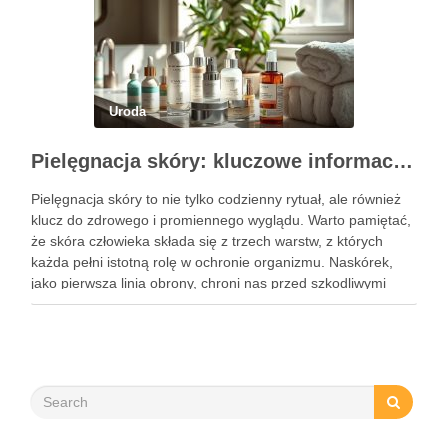
Uroda
Pielęgnacja skóry: kluczowe informacje i skuteczne metody
Pielęgnacja skóry to nie tylko codzienny rytuał, ale również
klucz do zdrowego i promiennego wyglądu. Warto pamiętać,
że skóra człowieka składa się z trzech warstw, z których
każda pełni istotną rolę w ochronie organizmu. Naskórek,
jako pierwsza linia obrony, chroni nas przed szkodliwymi
czynnikami zewnętrznymi, a nawilżająca skóra właściwa,
złożona …