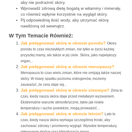
aby nie podrażnić skóry.
Wprowadź zdrową dietę bogatą w witaminy i minerały,
co również wpłynie korzystnie na wygląd skóry.
Pij odpowiednią ilość wody, aby utrzymać skórę
nawilżoną od wewnątrz.
W Tym Temacie Również:
Jak pielęgnować skórę w okresie porodu?
Okres
porodu to czas niezwykłych zmian, nie tylko w życiu każdej
przyszłej mamy, ale także w jej ciele. Skóra, jako największy
organ,...
Jak pielęgnować skórę w okresie menopauzy?
Menopauza to czas wielu zmian, które nie omijają także naszej
skóry. W miarę spadku poziomu estrogenów, możemy
zauważyć, że cera staje się...
Jak pielęgnować skórę w okresie zimowym?
Zima to
czas, kiedy nasza skóra staje przed niełatwym wyzwaniem.
Ekstremalne warunki atmosferyczne, takie jak niskie
temperatury i suche powietrze, mogą prowadzić...
Jak pielęgnować skórę w okresie letnim?
Lato to
czas, kiedy nasza skóra wymaga szczególnej troski, aby
zachować zdrowy i promienny wygląd. Wysokie temperatury,
intensywne słońce oraz klimatyzacja mogą...