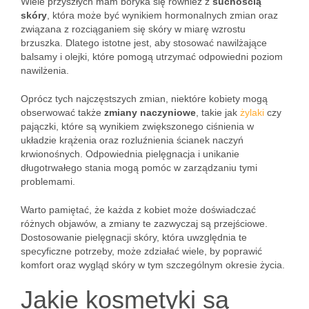
Wiele przyszłych mam boryka się również z
suchością
skóry
, która może być wynikiem hormonalnych zmian oraz
związana z rozciąganiem się skóry w miarę wzrostu
brzuszka. Dlatego istotne jest, aby stosować nawilżające
balsamy i olejki, które pomogą utrzymać odpowiedni poziom
nawilżenia.
Oprócz tych najczęstszych zmian, niektóre kobiety mogą
obserwować także
zmiany naczyniowe
, takie jak
żylaki
czy
pajączki, które są wynikiem zwiększonego ciśnienia w
układzie krążenia oraz rozluźnienia ścianek naczyń
krwionośnych. Odpowiednia pielęgnacja i unikanie
długotrwałego stania mogą pomóc w zarządzaniu tymi
problemami.
Warto pamiętać, że każda z kobiet może doświadczać
różnych objawów, a zmiany te zazwyczaj są przejściowe.
Dostosowanie pielęgnacji skóry, która uwzględnia te
specyficzne potrzeby, może zdziałać wiele, by poprawić
komfort oraz wygląd skóry w tym szczególnym okresie życia.
Jakie kosmetyki są