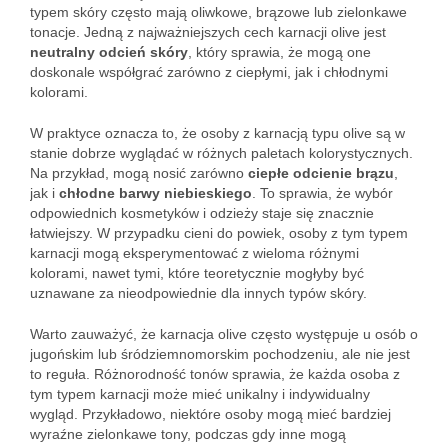
typem skóry często mają oliwkowe, brązowe lub zielonkawe
tonacje. Jedną z najważniejszych cech karnacji olive jest
neutralny odcień skóry
, który sprawia, że mogą one
doskonale współgrać zarówno z ciepłymi, jak i chłodnymi
kolorami.
W praktyce oznacza to, że osoby z karnacją typu olive są w
stanie dobrze wyglądać w różnych paletach kolorystycznych.
Na przykład, mogą nosić zarówno
ciepłe odcienie brązu
,
jak i
chłodne barwy niebieskiego
. To sprawia, że wybór
odpowiednich kosmetyków i odzieży staje się znacznie
łatwiejszy. W przypadku cieni do powiek, osoby z tym typem
karnacji mogą eksperymentować z wieloma różnymi
kolorami, nawet tymi, które teoretycznie mogłyby być
uznawane za nieodpowiednie dla innych typów skóry.
Warto zauważyć, że karnacja olive często występuje u osób o
jugońskim lub śródziemnomorskim pochodzeniu, ale nie jest
to reguła. Różnorodność tonów sprawia, że każda osoba z
tym typem karnacji może mieć unikalny i indywidualny
wygląd. Przykładowo, niektóre osoby mogą mieć bardziej
wyraźne zielonkawe tony, podczas gdy inne mogą