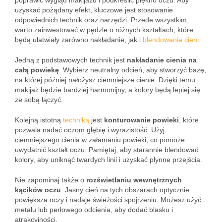
poprawić wygląd makijażu i podkreślić piękno oczu. Aby
uzyskać pożądany efekt, kluczowe jest stosowanie
odpowiednich technik oraz narzędzi. Przede wszystkim,
warto zainwestować w pędzle o różnych kształtach, które
będą ułatwiały zarówno nakładanie, jak i
blendowanie cieni
.
Jedną z podstawowych technik jest
nakładanie cienia na
całą powiekę
. Wybierz neutralny odcień, aby stworzyć bazę,
na której później nałożysz ciemniejsze cienie. Dzięki temu
makijaż będzie bardziej harmonijny, a kolory będą lepiej się
ze sobą łączyć.
Kolejną istotną
techniką
jest
konturowanie powieki
, które
pozwala nadać oczom głębię i wyrazistość. Użyj
ciemniejszego cienia w załamaniu powieki, co pomoże
uwydatnić kształt oczu. Pamiętaj, aby starannie blendować
kolory, aby uniknąć twardych linii i uzyskać płynne przejścia.
Nie zapominaj także o
rozświetlaniu wewnętrznych
kącików oczu
. Jasny cień na tych obszarach optycznie
powiększa oczy i nadaje świeżości spojrzeniu. Możesz użyć
metalu lub perłowego odcienia, aby dodać blasku i
atrakcyjności.