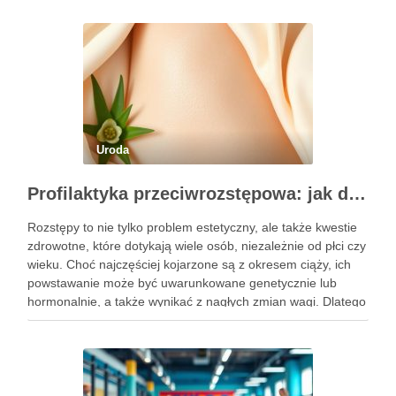
Uroda
Profilaktyka przeciwrozstępowa: jak dbać o skórę skutecznie?
Rozstępy to nie tylko problem estetyczny, ale także kwestie
zdrowotne, które dotykają wiele osób, niezależnie od płci czy
wieku. Choć najczęściej kojarzone są z okresem ciąży, ich
powstawanie może być uwarunkowane genetycznie lub
hormonalnie, a także wynikać z nagłych zmian wagi. Dlatego
kluczowe jest, aby już od najmłodszych lat zadbać …