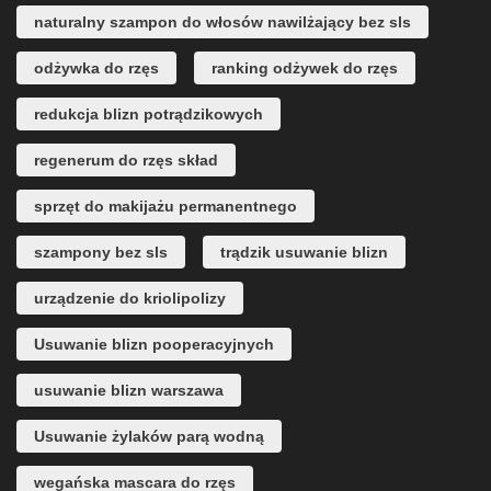
naturalny szampon do włosów nawilżający bez sls
odżywka do rzęs
ranking odżywek do rzęs
redukcja blizn potrądzikowych
regenerum do rzęs skład
sprzęt do makijażu permanentnego
szampony bez sls
trądzik usuwanie blizn
urządzenie do kriolipolizy
Usuwanie blizn pooperacyjnych
usuwanie blizn warszawa
Usuwanie żylaków parą wodną
wegańska mascara do rzęs