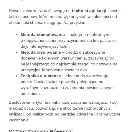
Również warto zwrócić uwagę na
techniki aplikacji
. Istnieje
kilka sposobów, które można wykorzystać w zależności od
efektu, jaki chcesz osiągnąć. Na przykład:
Metoda stemplowania
– polega na delikatnym
wklepywaniu cienia przy użyciu pędzla lub palca, co
daje intensywniejszy kolor.
Metoda cieniowania
– chodzi o sukcesywne
dodawanie kolejnych warstw cienia, zaczynając od
najjaśniejszego do najciemniejszego, co pozwala na
precyzyjne formowanie kształtu oka.
Technika cut crease
– idealna do wyrazistego
podkreślania kształtu powieki, polegająca na
wyraźnym zaznaczeniu załamania powieki jasnym
odcieniem.
Zastosowanie tych technik może znacznie wzbogacić Twój
makijaż oczu, pozwalając na stworzenie różnorodnych
stylizacji, od delikatnych po bardziej odważne i dramatyczne
wykonania.
W Tym Temacie Również: