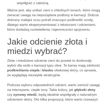
współgrać z całością.
Ważne jest, aby unikać cieni o chłodnych tonach, które mogą
zwracać uwagę na niepożądane podtony w karnacji. Dobrze
dobrany makijaż oczu potrafi znacząco podkreślić urodę,
dlatego warto eksperymentować z teksturami i odcieniami,
które dodadzą rozświetlenia i tajemniczości spojrzeniu.
Jakie odcienie złota i
miedzi wybrać?
Złote i miedziane odcienie cieni do powiek to doskonały
wybór dla osób o karnacji typu olive. Te barwy mają zdolność
podkreślania ciepła
i
blasku
oliwkowej skóry, co sprawia,
że wyglądają niezwykle atrakcyjnie.
Podczas wyboru odpowiednich odcieni, warto zwrócić uwagę
na intensywne, ciepłe tony. Takie kolory, jak
głęboki złoty
czy
cynowy miedź
, będą idealnie współgrały z naturalnym
odcieniem skóry. Oto kilka propozycji, które warto rozważyć: