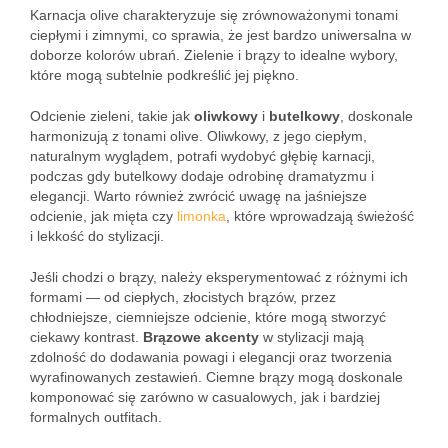
Karnacja olive charakteryzuje się zrównoważonymi tonami
ciepłymi i zimnymi, co sprawia, że jest bardzo uniwersalna w
doborze kolorów ubrań. Zielenie i brązy to idealne wybory,
które mogą subtelnie podkreślić jej piękno.
Odcienie zieleni, takie jak
oliwkowy
i
butelkowy
, doskonale
harmonizują z tonami olive. Oliwkowy, z jego ciepłym,
naturalnym wyglądem, potrafi wydobyć głębię karnacji,
podczas gdy butelkowy dodaje odrobinę dramatyzmu i
elegancji. Warto również zwrócić uwagę na jaśniejsze
odcienie, jak mięta czy
limonka
, które wprowadzają świeżość
i lekkość do stylizacji.
Jeśli chodzi o brązy, należy eksperymentować z różnymi ich
formami — od ciepłych, złocistych brązów, przez
chłodniejsze, ciemniejsze odcienie, które mogą stworzyć
ciekawy kontrast.
Brązowe akcenty
w stylizacji mają
zdolność do dodawania powagi i elegancji oraz tworzenia
wyrafinowanych zestawień. Ciemne brązy mogą doskonale
komponować się zarówno w casualowych, jak i bardziej
formalnych outfitach.