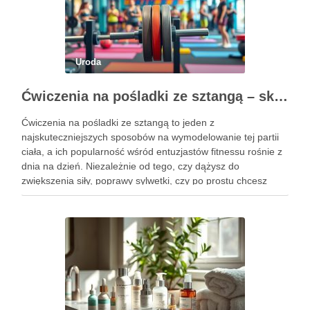
Uroda
Ćwiczenia na pośladki ze sztangą – skuteczne metody i techniki treningowe
Ćwiczenia na pośladki ze sztangą to jeden z
najskuteczniejszych sposobów na wymodelowanie tej partii
ciała, a ich popularność wśród entuzjastów fitnessu rośnie z
dnia na dzień. Niezależnie od tego, czy dążysz do
zwiększenia siły, poprawy sylwetki, czy po prostu chcesz
poczuć się lepiej w swoim ciele, odpowiednio dobrane
ćwiczenia mogą …