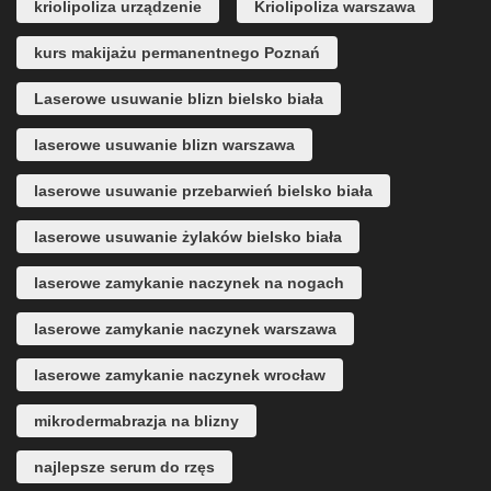
kriolipoliza urządzenie
Kriolipoliza warszawa
kurs makijażu permanentnego Poznań
Laserowe usuwanie blizn bielsko biała
laserowe usuwanie blizn warszawa
laserowe usuwanie przebarwień bielsko biała
laserowe usuwanie żylaków bielsko biała
laserowe zamykanie naczynek na nogach
laserowe zamykanie naczynek warszawa
laserowe zamykanie naczynek wrocław
mikrodermabrazja na blizny
najlepsze serum do rzęs