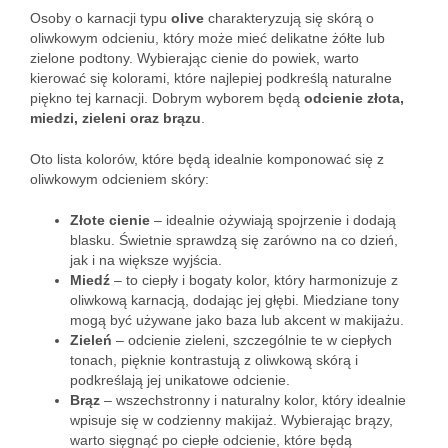
Osoby o karnacji typu
olive
charakteryzują się skórą o
oliwkowym odcieniu, który może mieć delikatne żółte lub
zielone podtony. Wybierając cienie do powiek, warto
kierować się kolorami, które najlepiej podkreślą naturalne
piękno tej karnacji. Dobrym wyborem będą
odcienie złota,
miedzi, zieleni oraz brązu
.
Oto lista kolorów, które będą idealnie komponować się z
oliwkowym odcieniem skóry:
Złote cienie
– idealnie ożywiają spojrzenie i dodają
blasku. Świetnie sprawdzą się zarówno na co dzień,
jak i na większe wyjścia.
Miedź
– to ciepły i bogaty kolor, który harmonizuje z
oliwkową karnacją, dodając jej głębi. Miedziane tony
mogą być używane jako baza lub akcent w makijażu.
Zieleń
– odcienie zieleni, szczególnie te w ciepłych
tonach, pięknie kontrastują z oliwkową skórą i
podkreślają jej unikatowe odcienie.
Brąz
– wszechstronny i naturalny kolor, który idealnie
wpisuje się w codzienny makijaż. Wybierając brązy,
warto sięgnąć po ciepłe odcienie, które będą