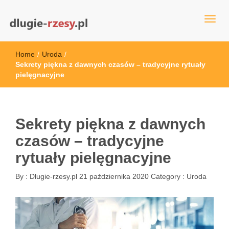
dlugie-rzesy.pl
Home
/
Uroda
/
Sekrety piękna z dawnych czasów – tradycyjne rytuały
pielęgnacyjne
Sekrety piękna z dawnych
czasów – tradycyjne
rytuały pielęgnacyjne
By :
Dlugie-rzesy.pl
21 października 2020
Category :
Uroda