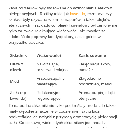
Zioła od wieków były stosowane do wzmocnienia efektów
pielęgnacyjnych. Rośliny takie jak
lawenda
, rozmaryn czy
szałwia były używane w formie naparów, a także olejków
eterycznych. Przykładowo, olejek lawendowy był ceniony nie
tylko za swoje relaksujące właściwości, ale również za
zdolność do poprawy kondycji skóry, szczególnie w
przypadku trądziku.
Składnik
Właściwości
Zastosowanie
Oliwa z
Nawilżająca,
Pielęgnacja skóry,
oliwek
przeciwutleniająca
masaże
Przeciwzapalny,
Złagodzenie
Miód
nawilżający
podrażnień, maski
Zioła (np.
Relaksacyjne,
Aromaterapia, olejki
lawenda)
regenerujące
eteryczne
Te naturalne składniki nie tylko podkreślały urodę, ale także
miały głębokie znaczenie w codziennym życiu ludzi,
podkreślając ich związki z przyrodą oraz tradycję pielęgnacji
ciała. Co ciekawe, wiele z tych składników jest nadal z