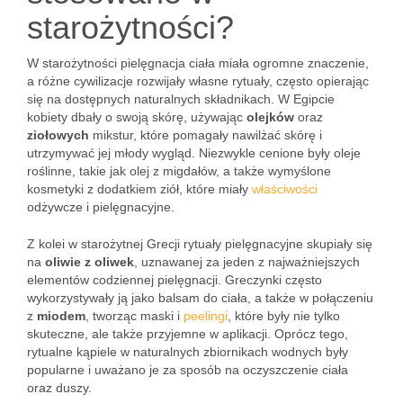
starożytności?
W starożytności pielęgnacja ciała miała ogromne znaczenie,
a różne cywilizacje rozwijały własne rytuały, często opierając
się na dostępnych naturalnych składnikach. W Egipcie
kobiety dbały o swoją skórę, używając
olejków
oraz
ziołowych
mikstur, które pomagały nawilżać skórę i
utrzymywać jej młody wygląd. Niezwykle cenione były oleje
roślinne, takie jak olej z migdałów, a także wymyślone
kosmetyki z dodatkiem ziół, które miały
właściwości
odżywcze i pielęgnacyjne.
Z kolei w starożytnej Grecji rytuały pielęgnacyjne skupiały się
na
oliwie z oliwek
, uznawanej za jeden z najważniejszych
elementów codziennej pielęgnacji. Greczynki często
wykorzystywały ją jako balsam do ciała, a także w połączeniu
z
miodem
, tworząc maski i
peelingi
, które były nie tylko
skuteczne, ale także przyjemne w aplikacji. Oprócz tego,
rytualne kąpiele w naturalnych zbiornikach wodnych były
popularne i uważano je za sposób na oczyszczenie ciała
oraz duszy.