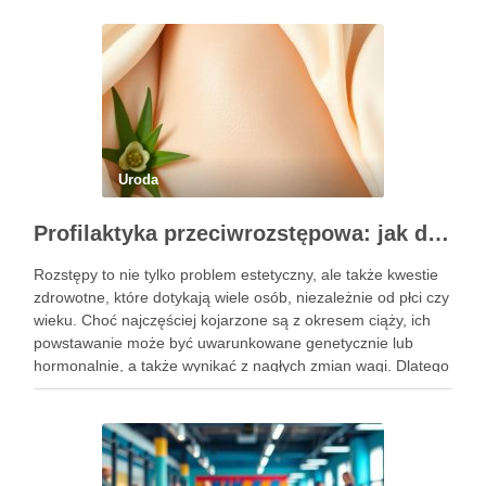
Uroda
Profilaktyka przeciwrozstępowa: jak dbać o skórę skutecznie?
Rozstępy to nie tylko problem estetyczny, ale także kwestie
zdrowotne, które dotykają wiele osób, niezależnie od płci czy
wieku. Choć najczęściej kojarzone są z okresem ciąży, ich
powstawanie może być uwarunkowane genetycznie lub
hormonalnie, a także wynikać z nagłych zmian wagi. Dlatego
kluczowe jest, aby już od najmłodszych lat zadbać …