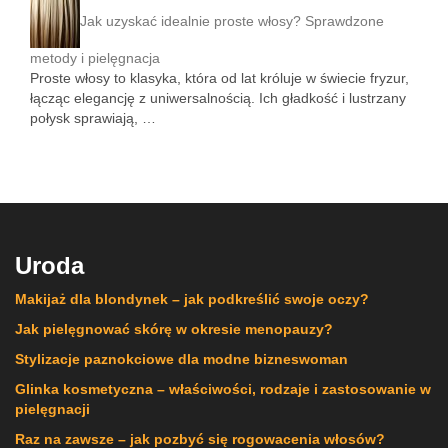
Jak uzyskać idealnie proste włosy? Sprawdzone
metody i pielęgnacja
Proste włosy to klasyka, która od lat króluje w świecie fryzur,
łącząc elegancję z uniwersalnością. Ich gładkość i lustrzany
połysk sprawiają, …
Uroda
Makijaż dla blondynek – jak podkreślić swoje oczy?
Jak pielęgnować skórę w okresie menopauzy?
Stylizacje paznokciowe dla modne bizneswoman
Glinka kosmetyczna – właściwości, rodzaje i zastosowanie w
pielęgnacji
Raz na zawsze – jak pozbyć się rogowacenia włosów?