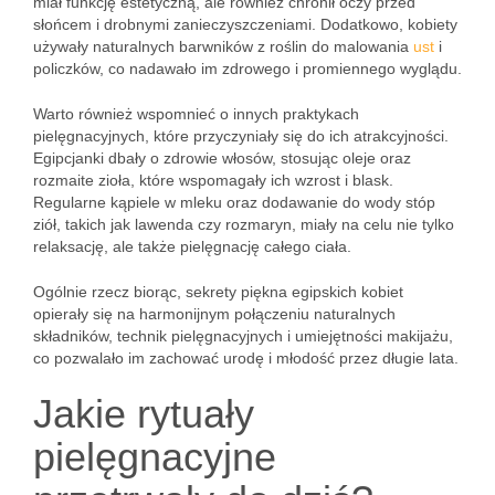
miał funkcję estetyczną, ale również chronił oczy przed
słońcem i drobnymi zanieczyszczeniami. Dodatkowo, kobiety
używały naturalnych barwników z roślin do malowania
ust
i
policzków, co nadawało im zdrowego i promiennego wyglądu.
Warto również wspomnieć o innych praktykach
pielęgnacyjnych, które przyczyniały się do ich atrakcyjności.
Egipcjanki dbały o zdrowie włosów, stosując oleje oraz
rozmaite zioła, które wspomagały ich wzrost i blask.
Regularne kąpiele w mleku oraz dodawanie do wody stóp
ziół, takich jak lawenda czy rozmaryn, miały na celu nie tylko
relaksację, ale także pielęgnację całego ciała.
Ogólnie rzecz biorąc, sekrety piękna egipskich kobiet
opierały się na harmonijnym połączeniu naturalnych
składników, technik pielęgnacyjnych i umiejętności makijażu,
co pozwalało im zachować urodę i młodość przez długie lata.
Jakie rytuały
pielęgnacyjne