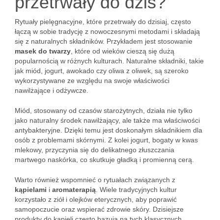
przetrwały do dziś?
Rytuały pielęgnacyjne, które przetrwały do dzisiaj, często
łączą w sobie tradycję z nowoczesnymi metodami i składają
się z naturalnych składników. Przykładem jest stosowanie
masek do twarzy
, które od wieków cieszą się dużą
popularnością w różnych kulturach. Naturalne składniki, takie
jak miód, jogurt, awokado czy oliwa z oliwek, są szeroko
wykorzystywane ze względu na swoje właściwości
nawilżające i odżywcze.
Miód, stosowany od czasów starożytnych, działa nie tylko
jako naturalny środek nawilżający, ale także ma właściwości
antybakteryjne. Dzięki temu jest doskonałym składnikiem dla
osób z problemami skórnymi. Z kolei jogurt, bogaty w kwas
mlekowy, przyczynia się do delikatnego złuszczania
martwego naskórka, co skutkuje gładką i promienną cerą.
Warto również wspomnieć o rytuałach związanych z
kąpielami
i
aromaterapią
. Wiele tradycyjnych kultur
korzystało z ziół i olejków eterycznych, aby poprawić
samopoczucie oraz wspierać zdrowie skóry. Dzisiejsze
produkty do kąpieli często bazują na tych klasycznych