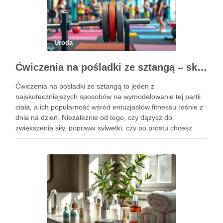
Uroda
Ćwiczenia na pośladki ze sztangą – skuteczne metody i techniki treningowe
Ćwiczenia na pośladki ze sztangą to jeden z
najskuteczniejszych sposobów na wymodelowanie tej partii
ciała, a ich popularność wśród entuzjastów fitnessu rośnie z
dnia na dzień. Niezależnie od tego, czy dążysz do
zwiększenia siły, poprawy sylwetki, czy po prostu chcesz
poczuć się lepiej w swoim ciele, odpowiednio dobrane
ćwiczenia mogą …