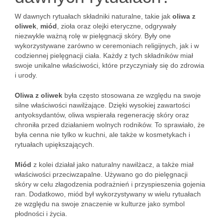
W dawnych rytuałach składniki naturalne, takie jak
oliwa z
oliwek
,
miód
, zioła oraz olejki eteryczne, odgrywały
niezwykle ważną rolę w pielęgnacji skóry. Były one
wykorzystywane zarówno w ceremoniach religijnych, jak i w
codziennej pielęgnacji ciała. Każdy z tych składników miał
swoje unikalne właściwości, które przyczyniały się do zdrowia
i urody.
Oliwa z oliwek
była często stosowana ze względu na swoje
silne właściwości nawilżające. Dzięki wysokiej zawartości
antyoksydantów, oliwa wspierała regenerację skóry oraz
chroniła przed działaniem wolnych rodników. To sprawiało, że
była cenna nie tylko w kuchni, ale także w kosmetykach i
rytuałach upiększających.
Miód
z kolei działał jako naturalny nawilżacz, a także miał
właściwości przeciwzapalne. Używano go do pielęgnacji
skóry w celu złagodzenia podrażnień i przyspieszenia gojenia
ran. Dodatkowo, miód był wykorzystywany w wielu rytuałach
ze względu na swoje znaczenie w kulturze jako symbol
płodności i życia.