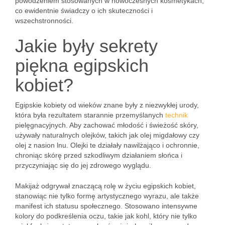
powodzeniem stosowanych w nowoczesnych kosmetykach,
co ewidentnie świadczy o ich skuteczności i
wszechstronności.
Jakie były sekrety
piękna egipskich
kobiet?
Egipskie kobiety od wieków znane były z niezwykłej urody,
która była rezultatem starannie przemyślanych
technik
pielęgnacyjnych. Aby zachować młodość i świeżość skóry,
używały naturalnych olejków, takich jak olej migdałowy czy
olej z nasion lnu. Olejki te działały nawilżająco i ochronnie,
chroniąc skórę przed szkodliwym działaniem słońca i
przyczyniając się do jej zdrowego wyglądu.
Makijaż odgrywał znaczącą rolę w życiu egipskich kobiet,
stanowiąc nie tylko formę artystycznego wyrazu, ale także
manifest ich statusu społecznego. Stosowano intensywne
kolory do podkreślenia oczu, takie jak kohl, który nie tylko