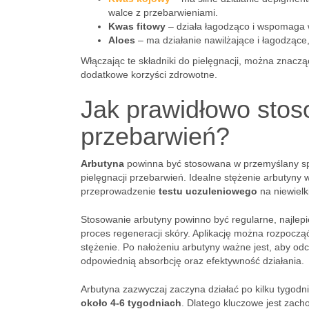
walce z przebarwieniami.
Kwas fitowy
– działa łagodząco i wspomaga 
Aloes
– ma działanie nawilżające i łagodząc
Włączając te składniki do pielęgnacji, można znac
dodatkowe korzyści zdrowotne.
Jak prawidłowo stos
przebarwień?
Arbutyna
powinna być stosowana w przemyślany spo
pielęgnacji przebarwień. Idealne stężenie arbutyny
przeprowadzenie
testu uczuleniowego
na niewielk
Stosowanie arbutyny powinno być regularne, najlepi
proces regeneracji skóry. Aplikację można rozpocząć
stężenie. Po nałożeniu arbutyny ważne jest, aby od
odpowiednią absorbcję oraz efektywność działania.
Arbutyna zazwyczaj zaczyna działać po kilku tygod
około 4-6 tygodniach
. Dlatego kluczowe jest zach