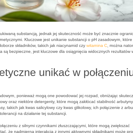
zukiwaną substancją, jednak jej skuteczność może być znacznie ograni
osmetycznymi. Kluczowe jest unikanie substancji o pH zasadowym, któr
oborze składników, takich jak niacynamid czy
witamina C
, można nato
ia są bezpieczne, jest kluczowe dla osiągnięcia widocznych rezultatów 
metyczne unikać w połączeniu
adowym, ponieważ mogą one powodować jej rozpad, obniżając skutec
nowy oraz niektóre detergenty, które mogą zakłócać stabilność arbutyny
, takich jak kwas salicylowy czy kwas glikolowy, ich połączenie z arb
lerancji na działanie tej substancji.
ołączeniu z silnymi czynnikami złuszczającymi, które mogą zwiększać
ętać, że nadmierna interakcja z innymi aktywnymi składnikami może pr