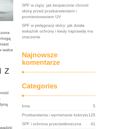
SPF w ciąży: jak bezpiecznie chronić
skórę przed przebarwieniami i
promieniowaniem UV
SPF w pielęgnacji skóry: jak działa
wskaźnik ochrony i kiedy naprawdę ma
czona
znaczenie
e mogą
miast
w walce
Najnowsze
komentarze
 z
Categories
zność
.
utyną
Inne
5
Przebarwienia i wyrównanie kolorytu
125
SPF i ochrona przeciwsłoneczna
41
owadzić