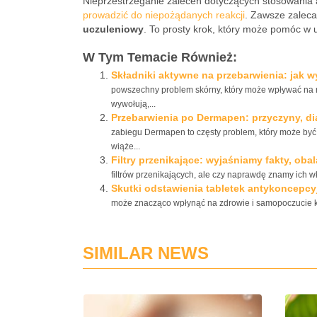
Nieprzestrzeganie zaleceń dotyczących stosowania 
prowadzić do niepożądanych reakcji
. Zawsze zalec
uczuleniowy
. To prosty krok, który może pomóc w u
W Tym Temacie Również:
Składniki aktywne na przebarwienia: jak wy
powszechny problem skórny, który może wpływać na na
wywołują,...
Przebarwienia po Dermapen: przyczyny, di
zabiegu Dermapen to częsty problem, który może być 
wiąże...
Filtry przenikające: wyjaśniamy fakty, o
filtrów przenikających, ale czy naprawdę znamy ich 
Skutki odstawienia tabletek antykoncepcy
może znacząco wpłynąć na zdrowie i samopoczucie kob
SIMILAR NEWS