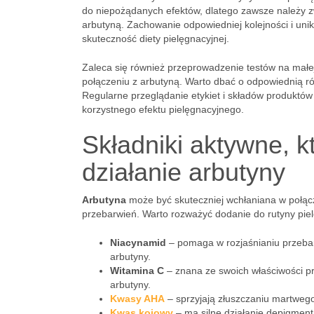
do niepożądanych efektów, dlatego zawsze należy 
arbutyną. Zachowanie odpowiedniej kolejności i uni
skuteczność diety pielęgnacyjnej.
Zaleca się również przeprowadzenie testów na małej
połączeniu z arbutyną. Warto dbać o odpowiednią 
Regularne przeglądanie etykiet i składów produktó
korzystnego efektu pielęgnacyjnego.
Składniki aktywne, 
działanie arbutyny
Arbutyna
może być skuteczniej wchłaniana w połącze
przebarwień. Warto rozważyć dodanie do rutyny piel
Niacynamid
– pomaga w rozjaśnianiu przebar
arbutyny.
Witamina C
– znana ze swoich właściwości prz
arbutyny.
Kwasy AHA
– sprzyjają złuszczaniu martwego
Kwas kojowy
– ma silne działanie depigment