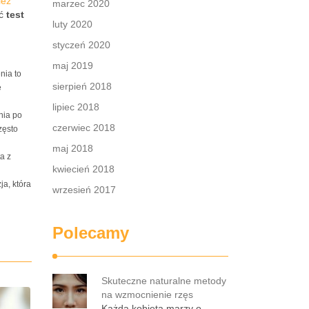
ież
marzec 2020
ać
test
luty 2020
styczeń 2020
maj 2019
nia to
sierpień 2018
e
lipiec 2018
nia po
czerwiec 2018
zęsto
maj 2018
a z
kwiecień 2018
ja, która
wrzesień 2017
Polecamy
Skuteczne naturalne metody
na wzmocnienie rzęs
Każda kobieta marzy o