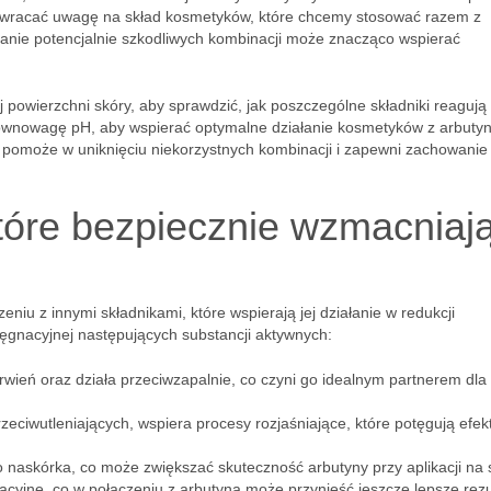
zwracać uwagę na skład kosmetyków, które chcemy stosować razem z
kanie potencjalnie szkodliwych kombinacji może znacząco wspierać
 powierzchni skóry, aby sprawdzić, jak poszczególne składniki reagują
równowagę pH, aby wspierać optymalne działanie kosmetyków z arbutyn
w pomoże w uniknięciu niekorzystnych kombinacji i zapewni zachowanie
które bezpiecznie wzmacniaj
niu z innymi składnikami, które wspierają jej działanie w redukcji
ęgnacyjnej następujących substancji aktywnych:
wień oraz działa przeciwzapalnie, co czyni go idealnym partnerem dla
eciwutleniających, wspiera procesy rozjaśniające, które potęgują efek
 naskórka, co może zwiększać skuteczność arbutyny przy aplikacji na 
acyjne, co w połączeniu z arbutyną może przynieść jeszcze lepsze rezu