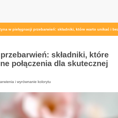
yna w pielęgnacji przebarwień: składniki, które warto unikać i b
przebarwień: składniki, które
zne połączenia dla skutecznej
arwienia i wyrównanie kolorytu