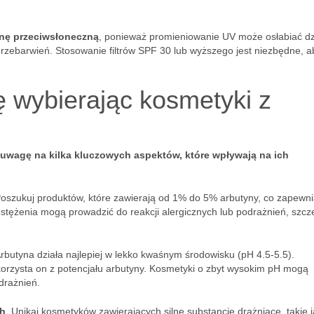
nę przeciwsłoneczną
, ponieważ promieniowanie UV może osłabiać dz
rzebarwień. Stosowanie filtrów SPF 30 lub wyższego jest niezbędne, a
 wybierając kosmetyki z
 uwagę na kilka kluczowych aspektów, które wpływają na ich
Poszukuj produktów, które zawierają od 1% do 5% arbutyny, co zapewn
stężenia mogą prowadzić do reakcji alergicznych lub podrażnień, szcz
Arbutyna działa najlepiej w lekko kwaśnym środowisku (pH 4.5-5.5).
orzysta on z potencjału arbutyny. Kosmetyki o zbyt wysokim pH mogą
drażnień.
ch
. Unikaj kosmetyków zawierających silne substancje drażniące, takie 