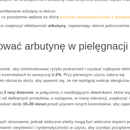
wchłanianie arbutyny w skórze.
e, co pozytywnie wpływa na skórę
podczas stosowania kuracji z arbutyn
ząco zwiększyć efektywność
arbutyny
, zapewniając skórze jednocześnie
ować arbutynę w pielęgnacji
sób, aby zminimalizować ryzyko podrażnień i uzyskać najlepsze efek
 w kosmetykach to zazwyczaj
1-2%
. Przy pierwszym użyciu zaleca się
im obszarze skóry, aby upewnić się, że nie wystąpią reakcje alergiczne
ej
2 razy dziennie
, w połączeniu z nawilżającymi składnikami, które ws
 od delikatnych produktów, a następnie, w miarę tolerancji, zwiększać 
czekać około
15-20 minut
przed użyciem innych kosmetyków, aby zapew
niach stosowania, jednak widoczne efekty mogą być widoczne dopiero p
owanie cierpliwości i systematyczności w użyciu, aby uzyskać pożądane