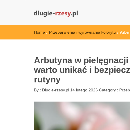
dlugie-rzesy.pl
Home
/
Przebarwienia i wyrównanie kolorytu
/
Arbut
Arbutyna w pielęgnacji 
warto unikać i bezpiec
rutyny
By :
Dlugie-rzesy.pl
14 lutego 2026
Category :
Przeb