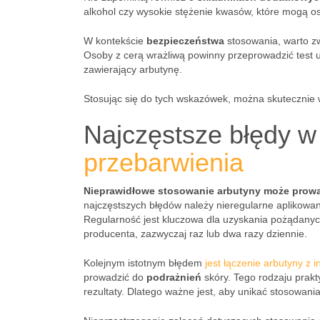
alkohol czy wysokie stężenie kwasów, które mogą o
W kontekście
bezpieczeństwa
stosowania, warto z
Osoby z cerą wrażliwą powinny przeprowadzić test u
zawierający arbutynę.
Stosując się do tych wskazówek, można skutecznie 
Najczęstsze błędy w
przebarwienia
Nieprawidłowe stosowanie arbutyny może prowad
najczęstszych błędów należy nieregularne aplikowan
Regularność jest kluczowa dla uzyskania pożądanyc
producenta, zazwyczaj raz lub dwa razy dziennie.
Kolejnym istotnym błędem
jest łączenie arbutyny z 
prowadzić do
podrażnień
skóry. Tego rodzaju prakt
rezultaty. Dlatego ważne jest, aby unikać stosowan