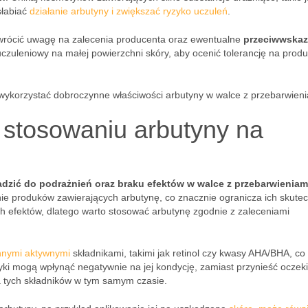
słabiać
działanie arbutyny i zwiększać ryzyko uczuleń
.
wrócić uwagę na zalecenia producenta oraz ewentualne
przeciwwskaz
czuleniowy na małej powierzchni skóry, aby ocenić tolerancję na produ
wykorzystać dobroczynne właściwości arbutyny w walce z przebarwieni
 stosowaniu arbutyny na
zić do podrażnień oraz braku efektów w walce z przebarwieniam
ie produków zawierających arbutynę, co znacznie ogranicza ich skute
h efektów, dlatego warto stosować arbutynę zgodnie z zaleceniami
innymi aktywnymi
składnikami, takimi jak retinol czy kwasy AHA/BHA, c
yki mogą wpłynąć negatywnie na jej kondycję, zamiast przynieść ocze
ia tych składników w tym samym czasie.