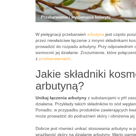
Przebarwienia i wyrównanie kolorytu
W pielęgnacji przebarwień
arbutyna
jest często pos
przez niewłaściwe łączenie z innymi składnikami k
prowadzić do rozpadu arbutyny. Przy odpowiednim d
wzmocnić jej działanie. Zrozumienie, które połączen
z
przebarwieniami
.
Jakie składniki kos
arbutyną?
Unikaj łączenia arbutyny
z substancjami o pH zas
działania. Przykłady takich składników to sód węgla
Ponadto, w przypadku produktów zawierających kwasy
może prowadzić do podrażnień skóry i obniżenia jej to
Dobrze jest również unikać stosowania arbutyny w p
wrażliwość skóry na działanie arbutyny. Warto pami