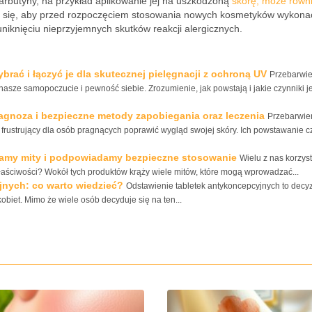
arbutyny, na przykład aplikowanie jej na uszkodzoną
skórę, może równ
a się, aby przed rozpoczęciem stosowania nowych kosmetyków wykon
niknięciu nieprzyjemnych skutków reakcji alergicznych.
brać i łączyć je dla skutecznej pielęgnacji z ochroną UV
Przebarwie
sze samopoczucie i pewność siebie. Zrozumienie, jak powstają i jakie czynniki j
agnoza i bezpieczne metody zapobiegania oraz leczenia
Przebarwie
frustrujący dla osób pragnących poprawić wygląd swojej skóry. Ich powstawanie c
balamy mity i podpowiadamy bezpieczne stosowanie
Wielu z nas korzyst
właściwości? Wokół tych produktów krąży wiele mitów, które mogą wprowadzać...
jnych: co warto wiedzieć?
Odstawienie tabletek antykoncepcyjnych to decyz
iet. Mimo że wiele osób decyduje się na ten...