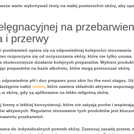
zawsze warto wykonywać
testy na małej powierzchni skóry
, aby up
elęgnacyjnej na przebarwien
 i przerwy
i przebarwień opiera się na odpowiedniej kolejności stosowania
 ten rozpoczyna się od oczyszczania skóry, które nie tylko usuwa
a skuteczniejsze działanie kolejnych preparatów. Wybierz produkt
ając preparatów na bazie alkoholu, które mogą przesuszać skórę.
a odpowiednie pH i doc prepares your skin for the next stages. U
 Następnie nałóż
serum
, które zawiera składniki aktywne wspomag
ą w skórę, gdy są aplikowane na lekko wilgotną skórę.
 kremy o lekkiej konsystencji, które nie zatyają porów i wspierają
ników aktywnych. Regularne stosowanie tych produktów jest kluczo
nawrotu przebarwień.
ana do indywidualnych potrzeb skóry. Zastosuj zasadę przerw, 