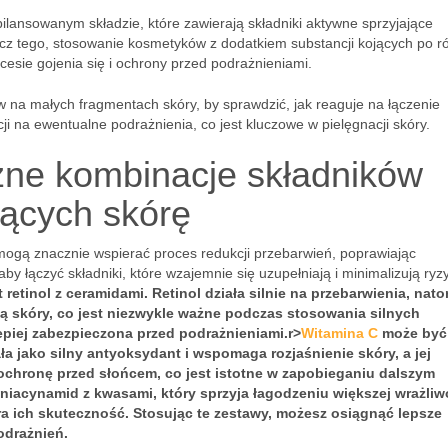
lansowanym składzie, które zawierają składniki aktywne sprzyjające
prócz tego, stosowanie kosmetyków z dodatkiem substancji kojących po 
esie gojenia się i ochrony przed podrażnieniami.
 na małych fragmentach skóry, by sprawdzić, jak reaguje na łączenie
ji na ewentualne podrażnienia, co jest kluczowe w pielęgnacji skóry.
zne kombinacje składników
jących skórę
ogą znacznie wspierać proces redukcji przebarwień, poprawiając
by łączyć składniki, które wzajemnie się uzupełniają i minimalizują ryz
t
retinol z ceramidami
. Retinol działa silnie na przebarwienia, nat
 skóry, co jest niezwykle ważne podczas stosowania silnych
epiej zabezpieczona przed podrażnieniami.
r>
Witamina C
może być
ała jako silny antyoksydant i wspomaga rozjaśnienie skóry, a jej
 ochronę przed słońcem, co jest istotne w zapobieganiu dalszym
niacynamid z kwasami
, który sprzyja łagodzeniu większej wrażliw
a ich skuteczność. Stosując te zestawy, możesz osiągnąć lepsze
odrażnień.