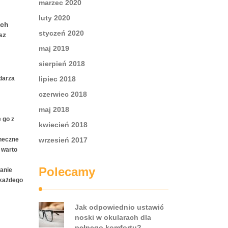
marzec 2020
luty 2020
ych
styczeń 2020
sz
maj 2019
sierpień 2018
darza
lipiec 2018
czerwiec 2018
maj 2018
 go z
kwiecień 2018
neczne
wrzesień 2017
 warto
Polecamy
anie
 każdego
Jak odpowiednio ustawić
noski w okularach dla
pełnego komfortu?