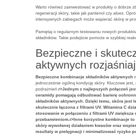
Warto również zainwestować w produkty o dobrze zbi
regeneracji skóry, takie jak pantenol czy aloes. O
intensywnych zabiegach może wspierać skórę w proc
Pamiętaj o regularnym testowaniu nowych produktów
składników. Takie podejście pomoże w szybkiej reakc
Bezpieczne i skutec
aktywnych rozjaśnia
Bezpieczne kombinacje składników aktywnych
m
jednocześnie ogólną kondycję skóry. Kluczowe jest, a
podrażnień.
r>Jednym z najlepszych połączeń jes
ceramidy pomagają odbudować barierę ochronną
składników aktywnych. Dzięki temu, skóra jest l
skutecznie łączona z filtrami UV. Witamina C dzi
stosowanie w połączeniu z filtrami UV zwiększa
przebarwieniom.
r>Inne korzystne kombinacje to
skóry wywołanej działaniem kwasów oraz wspier
rezultaty w pielęgnacji i minimalizować ryzyko p