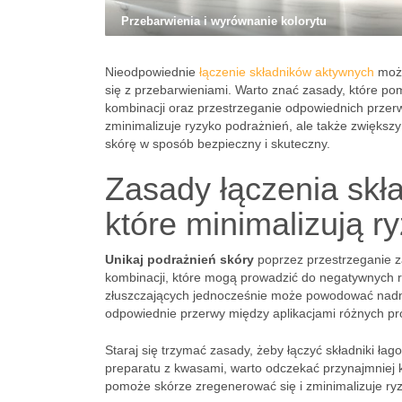
Przebarwienia i wyrównanie kolorytu
Nieodpowiednie
łączenie składników aktywnych
może
się z przebarwieniami. Warto znać zasady, które po
kombinacji oraz przestrzeganie odpowiednich przerw
zminimalizuje ryzyko podrażnień, ale także zwiększ
skórę w sposób bezpieczny i skuteczny.
Zasady łączenia sk
które minimalizują r
Unikaj podrażnień skóry
poprzez przestrzeganie z
kombinacji, które mogą prowadzić do negatywnych re
złuszczających jednocześnie może powodować nadmie
odpowiednie przerwy między aplikacjami różnych pro
Staraj się trzymać zasady, żeby łączyć składniki łag
preparatu z kwasami, warto odczekać przynajmniej k
pomoże skórze zregenerować się i zminimalizuje ry