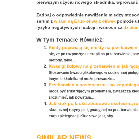
pierwszym użyciu nowego składnika, wprowadź go
Zadbaj o odpowiednie nawilżenie między stoso
serum z
witaminą E lub oliwą z oliwek
pomoże utr
ryzyko negatywnych reakcji i wzmocnisz
działan
W Tym Temacie Również:
Kiedy pojawiają się efekty na przebarwieni
się, że po rozpoczęciu terapii na przebarwienia, pa
metody, takie...
Kwas glikolowy na przebarwienia: jak łącz
Stosowanie kwasu glikolowego w codziennej pielęgn
innymi składnikami może prowadzić...
Przebarwienia posłoneczne: jak zapobiega
mogą być frustrującym problemem, zwłaszcza kied
zrozumieć, jak powstają...
Jak krok po kroku zbudować skuteczną rut
skutecznej rutyny pielęgnacyjnej na przebarwieni
etapu pielęgnacji. Kluczowe jest, aby...
SIMILAR NEWS