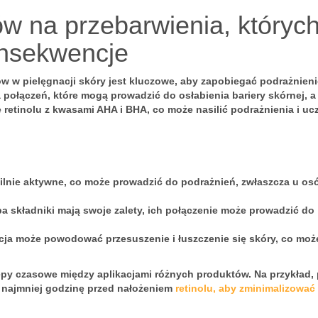
ów na przebarwienia, któryc
onsekwencje
ów
w pielęgnacji skóry jest kluczowe, aby zapobiegać podrażnien
 połączeń, które mogą prowadzić do osłabienia bariery skórnej, a
 retinolu z kwasami AHA i BHA, co może nasilić podrażnienia i uc
silnie aktywne, co może prowadzić do podrażnień, zwłaszcza u os
a składniki mają swoje zalety, ich połączenie może prowadzić do
cja może powodować przesuszenie i łuszczenie się skóry, co moż
ępy czasowe
między aplikacjami różnych produktów. Na przykład,
najmniej godzinę przed nałożeniem
retinolu, aby zminimalizować