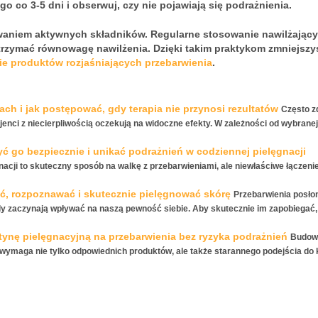
 co 3-5 dni i obserwuj, czy nie pojawiają się podrażnienia.
waniem aktywnych składników. Regularne stosowanie nawilżając
zymać równowagę nawilżenia. Dzięki takim praktykom zmniejszy
ie produktów rozjaśniających przebarwienia
.
ach i jak postępować, gdy terapia nie przynosi rezultatów
Często z
cjenci z niecierpliwością oczekują na widoczne efekty. W zależności od wybranej
yć go bezpiecznie i unikać podrażnień w codziennej pielęgnacji
acji to skuteczny sposób na walkę z przebarwieniami, ale niewłaściwe łączenie
ć, rozpoznawać i skutecznie pielęgnować skórę
Przebarwienia posło
y zaczynają wpływać na naszą pewność siebie. Aby skutecznie im zapobiegać,
ynę pielęgnacyjną na przebarwienia bez ryzyka podrażnień
Budow
a wymaga nie tylko odpowiednich produktów, ale także starannego podejścia do