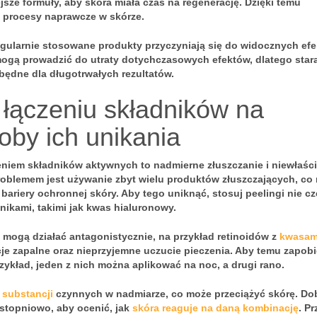
jsze formuły, aby skóra miała czas na regenerację. Dzięki temu
z procesy naprawcze w skórze.
egularnie stosowane produkty przyczyniają się do widocznych ef
 mogą prowadzić do utraty dotychczasowych efektów, dlatego stara
będne dla długotrwałych rezultatów.
 łączeniu składników na
oby ich unikania
eniem składników aktywnych to nadmierne złuszczanie i niewłaśc
oblemem jest używanie zbyt wielu produktów złuszczających, co
bariery ochronnej skóry. Aby tego uniknąć, stosuj peelingi nie cz
dnikami, takimi jak kwas hialuronowy.
e mogą działać antagonistycznie, na przykład retinoidów z
kwasam
e zapalne oraz nieprzyjemne uczucie pieczenia. Aby temu zapobi
rzykład, jeden z nich można aplikować na noc, a drugi rano.
 substancji
czynnych w nadmiarze, co może przeciążyć skórę. Do
stopniowo, aby ocenić, jak
skóra reaguje na daną kombinację
. Pr