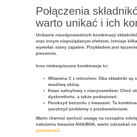
Połączenia składnik
warto unikać i ich k
Unikanie nieodpowiednich kombinacji składnik
oraz innym niepożądanym efektom. Istnieje kilka
wywołać stany zapalne. Przykładem jest łączenie
pieczenia.
Inne niebezpieczne kombinacje to:
Witamina C z retinolem
: Oba składniki są 
wrażliwą skórą.
Kwas salicylowy z niacynamidem
: Choć ob
dyskomfortu, a także podrażnień.
Peroksyd benzoilu z kwasami
: Ta kombina
zaostrzyć problemy z przebarwieniami.
Warto również zwrócić uwagę na
rozsądne odst
nałożeniu kwasów AHA/BHA, warto odczekać co 
podrażnień
.