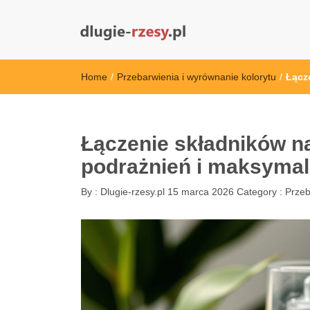
dlugie-rzesy.pl
Home
/
Przebarwienia i wyrównanie kolorytu
/
Łącz
Łączenie składników na
podrażnień i maksymali
By :
Dlugie-rzesy.pl
15 marca 2026
Category :
Przeb