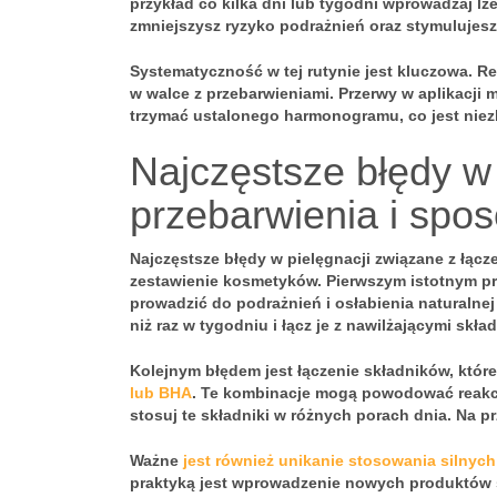
przykład co kilka dni lub tygodni wprowadzaj lże
zmniejszysz ryzyko podrażnień oraz stymulujes
Systematyczność w tej rutynie jest kluczowa. R
w walce z przebarwieniami. Przerwy w aplikacji
trzymać ustalonego harmonogramu, co jest niez
Najczęstsze błędy w
przebarwienia i spos
Najczęstsze błędy w pielęgnacji
związane z łącz
zestawienie kosmetyków. Pierwszym istotnym pr
prowadzić do podrażnień i osłabienia naturalnej 
niż raz w tygodniu i łącz je z nawilżającymi skła
Kolejnym błędem jest łączenie składników, któr
lub BHA
. Te kombinacje mogą powodować reakcj
stosuj te składniki w różnych porach dnia. Na p
Ważne
jest również unikanie stosowania silnych
praktyką jest wprowadzenie nowych produktów 