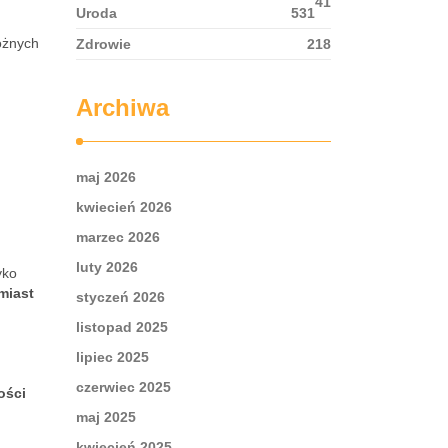
41
Uroda
531
różnych
Zdrowie
218
Archiwa
maj 2026
kwiecień 2026
marzec 2026
luty 2026
yko
omiast
styczeń 2026
listopad 2025
lipiec 2025
czerwiec 2025
ości
maj 2025
kwiecień 2025