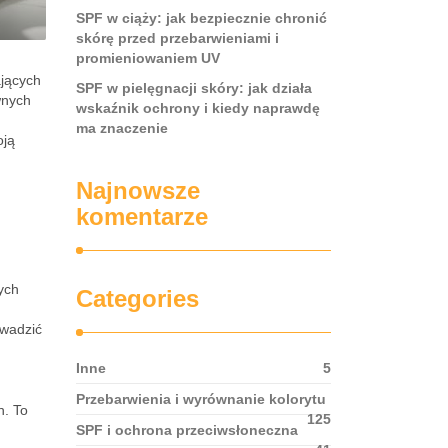
SPF w ciąży: jak bezpiecznie chronić
skórę przed przebarwieniami i
promieniowaniem UV
ających
SPF w pielęgnacji skóry: jak działa
wnych
wskaźnik ochrony i kiedy naprawdę
ma znaczenie
oją
Najnowsze
komentarze
ych
Categories
owadzić
Inne
5
Przebarwienia i wyrównanie kolorytu
h. To
125
SPF i ochrona przeciwsłoneczna