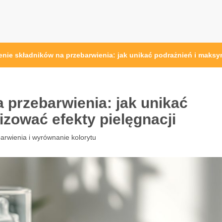
enie składników na przebarwienia: jak unikać podrażnień i maksy
 przebarwienia: jak unikać
zować efekty pielęgnacji
arwienia i wyrównanie kolorytu