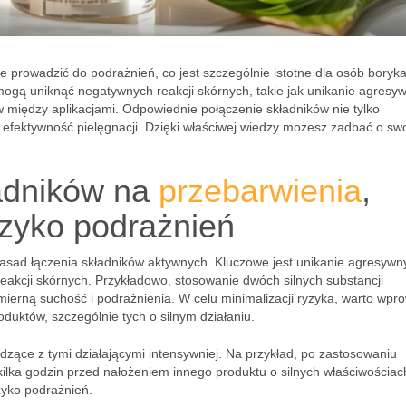
 prowadzić do podrażnień, co jest szczególnie istotne dla osób boryk
mogą uniknąć negatywnych reakcji skórnych, takie jak unikanie agresy
 między aplikacjami. Odpowiednie połączenie składników nie tylko
y efektywność pielęgnacji. Dzięki właściwej wiedzy możesz zadbać o sw
ładników na
przebarwienia
,
yzyko podrażnień
asad łączenia składników aktywnych. Kluczowe jest unikanie agresywn
akcji skórnych. Przykładowo, stosowanie dwóch silnych substancji
rną suchość i podrażnienia. W celu minimalizacji ryzyka, warto wpr
duktów, szczególnie tych o silnym działaniu.
odzące z tymi działającymi intensywniej. Na przykład, po zastosowaniu
ilka godzin przed nałożeniem innego produktu o silnych właściwościac
zyko podrażnień.