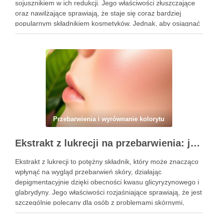
sojusznikiem w ich redukcji. Jego właściwości złuszczające
oraz nawilżające sprawiają, że staje się coraz bardziej
popularnym składnikiem kosmetyków. Jednak, aby osiągnąć
zamierzone efekty, kluczowe jest nie tylko jego odpowiednie
stosowanie, ale także unikanie typowych błędów, …
Przebarwienia i wyrównanie kolorytu
Ekstrakt z lukrecji na przebarwienia: jak działa i kiedy warto go stosować w pielęgnacji skóry
Ekstrakt z lukrecji to potężny składnik, który może znacząco
wpłynąć na wygląd przebarwień skóry, działając
depigmentacyjnie dzięki obecności kwasu glicyryzynowego i
glabrydyny. Jego właściwości rozjaśniające sprawiają, że jest
szczególnie polecany dla osób z problemami skórnymi,
takimi jak przebarwienia czy zmiany potrądzikowe. Warto