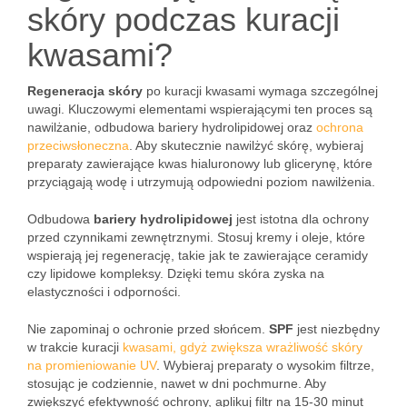
skóry podczas kuracji
kwasami?
Regeneracja skóry
po kuracji kwasami wymaga szczególnej
uwagi. Kluczowymi elementami wspierającymi ten proces są
nawilżanie, odbudowa bariery hydrolipidowej oraz
ochrona
przeciwsłoneczna
. Aby skutecznie nawilżyć skórę, wybieraj
preparaty zawierające kwas hialuronowy lub glicerynę, które
przyciągają wodę i utrzymują odpowiedni poziom nawilżenia.
Odbudowa
bariery hydrolipidowej
jest istotna dla ochrony
przed czynnikami zewnętrznymi. Stosuj kremy i oleje, które
wspierają jej regenerację, takie jak te zawierające ceramidy
czy lipidowe kompleksy. Dzięki temu skóra zyska na
elastyczności i odporności.
Nie zapominaj o ochronie przed słońcem.
SPF
jest niezbędny
w trakcie kuracji
kwasami, gdyż zwiększa wrażliwość skóry
na promieniowanie UV
. Wybieraj preparaty o wysokim filtrze,
stosując je codziennie, nawet w dni pochmurne. Aby
zwiększyć efektywność ochrony, aplikuj filtr na 15-30 minut