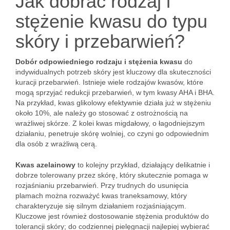
Jak dobrać rodzaj i
stężenie kwasu do typu
skóry i przebarwień?
Dobór odpowiedniego rodzaju i stężenia kwasu
do
indywidualnych potrzeb skóry jest kluczowy dla skuteczności
kuracji przebarwień. Istnieje wiele rodzajów kwasów, które
mogą sprzyjać redukcji przebarwień, w tym kwasy AHA i BHA.
Na przykład, kwas glikolowy efektywnie działa już w stężeniu
około 10%, ale należy go stosować z ostrożnością na
wrażliwej skórze. Z kolei kwas migdałowy, o łagodniejszym
działaniu, penetruje skórę wolniej, co czyni go odpowiednim
dla osób z wrażliwą cerą.
Kwas azelainowy
to kolejny przykład, działający delikatnie i
dobrze tolerowany przez skórę, który skutecznie pomaga w
rozjaśnianiu przebarwień. Przy trudnych do usunięcia
plamach można rozważyć kwas traneksamowy, który
charakteryzuje się silnym działaniem rozjaśniającym.
Kluczowe jest również dostosowanie stężenia produktów do
tolerancji skóry; do codziennej pielęgnacji najlepiej wybierać