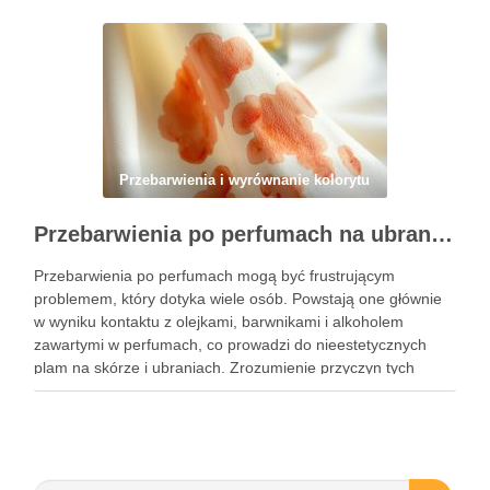
zrozumieć, kiedy i jak najlepiej włączyć go do …
Przebarwienia i wyrównanie kolorytu
Przebarwienia po perfumach na ubraniach i skórze: przyczyny, usuwanie i zapobieganie błędom
Przebarwienia po perfumach mogą być frustrującym
problemem, który dotyka wiele osób. Powstają one głównie
w wyniku kontaktu z olejkami, barwnikami i alkoholem
zawartymi w perfumach, co prowadzi do nieestetycznych
plam na skórze i ubraniach. Zrozumienie przyczyn tych
przebarwień jest kluczowe, aby skutecznie im zapobiegać i
unikać najczęstszych błędów przy ich …