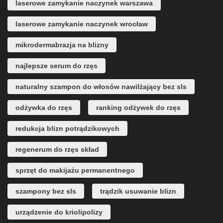
laserowe zamykanie naczynek warszawa
laserowe zamykanie naczynek wrocław
mikrodermabrazja na blizny
najlepsze serum do rzęs
naturalny szampon do włosów nawilżający bez sls
odżywka do rzęs
ranking odżywek do rzęs
redukcja blizn potrądzikowych
regenerum do rzęs skład
sprzęt do makijażu permanentnego
szampony bez sls
trądzik usuwanie blizn
urządzenie do kriolipolizy