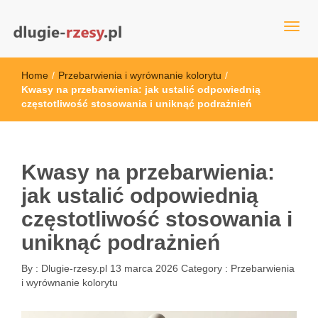
dlugie-rzesy.pl
Home
/
Przebarwienia i wyrównanie kolorytu
/
Kwasy na przebarwienia: jak ustalić odpowiednią
częstotliwość stosowania i uniknąć podrażnień
Kwasy na przebarwienia:
jak ustalić odpowiednią
częstotliwość stosowania i
uniknąć podrażnień
By :
Dlugie-rzesy.pl
13 marca 2026
Category :
Przebarwienia
i wyrównanie kolorytu