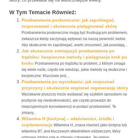
skóry, co przekłada się na widoczniejsze efekty.
W Tym Temacie Również:
Przebarwienia posłoneczne: jak zapobiegać,
rozpoznawać i skutecznie pielęgnować skórę
Przebarwienia posłoneczne mogą być frustrującym problemem,
zwłaszcza kiedy zaczynają wpływać na naszą pewność siebie.
Aby skutecznie im zapobiegać, warto zrozumieć, jak powstają...
Jak skutecznie zmniejszyć przebarwienia po
trądziku: bezpieczne metody i pielęgnacja krok po
kroku
Przebarwienia po trądziku to problem, z którym zmaga
się wiele osób, często nie wiedząc, jakie metody są skuteczne i
bezpieczne. Kluczowe jest,...
Przebarwienia po wyciskaniu: jak rozpoznać
przyczyny i skutecznie wspierać regenerację skóry
Wyciskanie pryszczy może wydawać się szybkim sposobem na
pozbycie się niedoskonałości, ale często prowadzi do
nieprzyjemnych konsekwencji w postaci przebarwień. Te
zmiany...
Witamina H (biotyna) – właściwości, źródła i
suplementacja
Witamina H, znana również jako biotyna lub
witamina B7, jest kluczowym składnikiem odżywczym, który
odgrywa istotną rolę w zdrowiu człowieka. Jej wpływ...