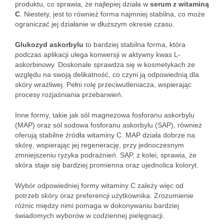
produktu, co sprawia, że najlepiej działa w
serum z witaminą
C
. Niestety, jest to również forma najmniej stabilna, co może
ograniczać jej działanie w dłuższym okresie czasu.
Glukozyd askorbylu
to bardziej stabilna forma, która
podczas aplikacji ulega konwersji w aktywny kwas L-
askorbinowy. Doskonale sprawdza się w kosmetykach ze
względu na swoją delikatność, co czyni ją odpowiednią dla
skóry wrażliwej. Pełni rolę przeciwutleniacza, wspierając
procesy rozjaśniania przebarwień.
Inne formy, takie jak sól magnezowa fosforanu askorbylu
(MAP) oraz sól sodowa fosforanu askorbylu (SAP), również
oferują stabilne źródła witaminy C. MAP działa dobrze na
skórę, wspierając jej regenerację, przy jednoczesnym
zmniejszeniu ryzyka podrażnień. SAP, z kolei, sprawia, że
skóra staje się bardziej promienna oraz ujednolica koloryt.
Wybór odpowiedniej formy witaminy C zależy więc od
potrzeb skóry oraz preferencji użytkownika. Zrozumienie
różnic między nimi pomaga w dokonywaniu bardziej
świadomych wyborów w codziennej pielęgnacji.