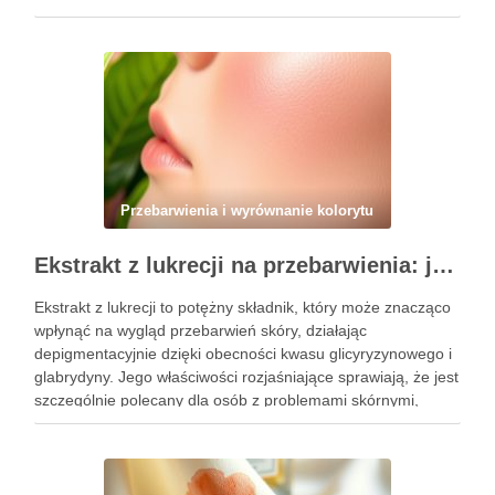
zamierzone efekty, kluczowe jest nie tylko jego odpowiednie
stosowanie, ale także unikanie typowych błędów, …
Przebarwienia i wyrównanie kolorytu
Ekstrakt z lukrecji na przebarwienia: jak działa i kiedy warto go stosować w pielęgnacji skóry
Ekstrakt z lukrecji to potężny składnik, który może znacząco
wpłynąć na wygląd przebarwień skóry, działając
depigmentacyjnie dzięki obecności kwasu glicyryzynowego i
glabrydyny. Jego właściwości rozjaśniające sprawiają, że jest
szczególnie polecany dla osób z problemami skórnymi,
takimi jak przebarwienia czy zmiany potrądzikowe. Warto
zrozumieć, kiedy i jak najlepiej włączyć go do …