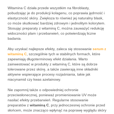
Witamina C działa przede wszystkim na fibroblasty,
pobudzając je do produkcji kolagenu, co poprawia jędrność i
elastyczność skóry. Zwiększa to również jej naturalny blask,
co może skutkować bardziej zdrowym i jednolitym kolorytem.
Stosując preparaty z witaminą C, można zauważyć redukcję
widoczności plam i przebarwień, co potwierdzają liczne
badania.
Aby uzyskać najlepsze efekty, zaleca się stosowanie
serum z
witaminą C
, szczególnie tych w stabilnych formach, które
zapewniają długoterminowy efekt działania. Warto
zainwestować w produkty z witaminą C, które są dobrze
tolerowane przez skórę, a także zawierają inne składniki
aktywne wspierające procesy rozjaśniania, takie jak
niacynamid czy kwas azelainowy.
Nie zapomnij także o odpowiedniej ochronie
przeciwsłonecznej, ponieważ promieniowanie UV może
nasilać efekty przebarwień. Regularne stosowanie
preparatów z
witaminą C
, przy jednoczesnej ochronie przed
słońcem, może znacząco wpłynąć na poprawę wyglądu skóry