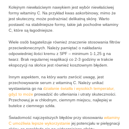
Kolejnym niewłaściwym nawykiem jest wybór niewłaściwej
formy witaminy C. Na przykład kwas askorbinowy, mimo że
jest skuteczny, może podrażniać delikatną skórę. Warto
postawić na stabilniejsze formy, takie jak pochodne witaminy
C, które są łagodniejsze.
Wiele osób bagatelizuje również znaczenie stosowania filtrów
przeciwsłonecznych. Należy pamiętać o nakładaniu
odpowiedniej ilości kremu z SPF – minimum 1-1,25 g na
twarz. Brak regularnej reaplikacji co 2-3 godziny w trakcie
ekspozycji na słońce jest również kosztownym błędem.
Innym aspektem, na który warto zwrócić uwagę, jest
przechowywanie serum z witaminą C. Należy unikać
wystawiania go na
działanie światła i wysokich temperatur,
gdyż to może
prowadzić do utleniania i utraty skuteczności.
Przechowuj je w chłodnym, ciemnym miejscu, najlepiej w
butelce z ciemnego szkła.
Świadomość najczęstszych błędów przy stosowaniu
witaminy
C umożliwia lepsze wykorzystanie
jej potencjału w pielęgnacji