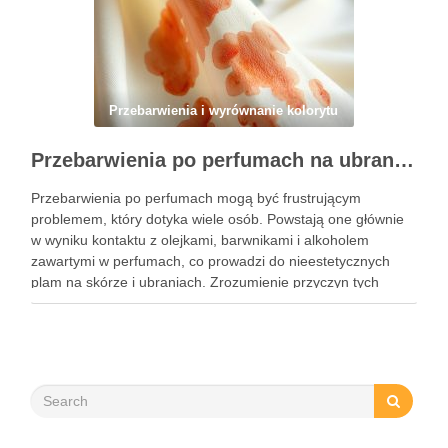
Przebarwienia i wyrównanie kolorytu
Przebarwienia po perfumach na ubraniach i skórze: przyczyny, usuwanie i zapobieganie błędom
Przebarwienia po perfumach mogą być frustrującym
problemem, który dotyka wiele osób. Powstają one głównie
w wyniku kontaktu z olejkami, barwnikami i alkoholem
zawartymi w perfumach, co prowadzi do nieestetycznych
plam na skórze i ubraniach. Zrozumienie przyczyn tych
przebarwień jest kluczowe, aby skutecznie im zapobiegać i
unikać najczęstszych błędów przy ich …