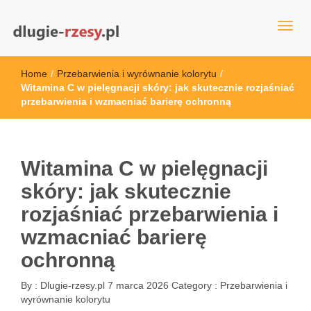
dlugie-rzesy.pl
Home
/
Przebarwienia i wyrównanie kolorytu
/
Witamina C w pielęgnacji skóry: jak skutecznie rozjaśniać
przebarwienia i wzmacniać barierę ochronną
Witamina C w pielęgnacji
skóry: jak skutecznie
rozjaśniać przebarwienia i
wzmacniać barierę
ochronną
By :
Dlugie-rzesy.pl
7 marca 2026
Category :
Przebarwienia i
wyrównanie kolorytu