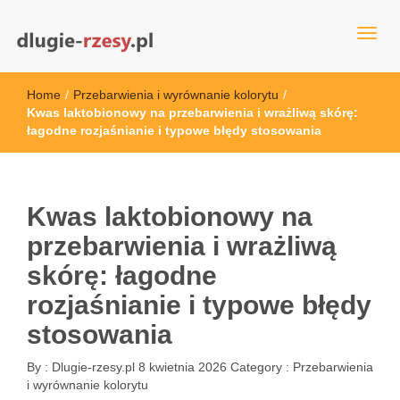
dlugie-rzesy.pl
Home
/
Przebarwienia i wyrównanie kolorytu
/
Kwas laktobionowy na przebarwienia i wrażliwą skórę:
łagodne rozjaśnianie i typowe błędy stosowania
Kwas laktobionowy na
przebarwienia i wrażliwą
skórę: łagodne
rozjaśnianie i typowe błędy
stosowania
By :
Dlugie-rzesy.pl
8 kwietnia 2026
Category :
Przebarwienia
i wyrównanie kolorytu