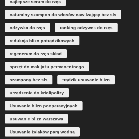
najlepsze serum do rzęs
naturalny szampon do włosów nawilżający bez sls
odżywka do rzęs
ranking odżywek do rzęs
redukcja blizn potrądzikowych
regenerum do rzęs skład
sprzęt do makijażu permanentnego
szampony bez sls
trądzik usuwanie blizn
urządzenie do kriolipolizy
Usuwanie blizn pooperacyjnych
usuwanie blizn warszawa
Usuwanie żylaków parą wodną