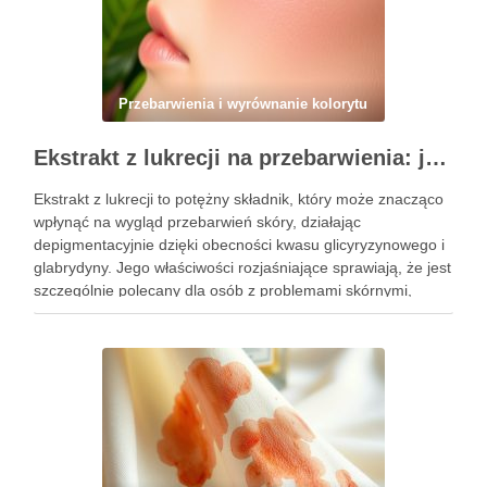
Przebarwienia i wyrównanie kolorytu
Ekstrakt z lukrecji na przebarwienia: jak działa i kiedy warto go stosować w pielęgnacji skóry
Ekstrakt z lukrecji to potężny składnik, który może znacząco
wpłynąć na wygląd przebarwień skóry, działając
depigmentacyjnie dzięki obecności kwasu glicyryzynowego i
glabrydyny. Jego właściwości rozjaśniające sprawiają, że jest
szczególnie polecany dla osób z problemami skórnymi,
takimi jak przebarwienia czy zmiany potrądzikowe. Warto
zrozumieć, kiedy i jak najlepiej włączyć go do …