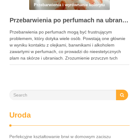
Przebarwienia i wyrównanie kolorytu
Przebarwienia po perfumach na ubraniach i skórze: przyczyny, usuwanie i zapobieganie błędom
Przebarwienia po perfumach mogą być frustrującym
problemem, który dotyka wiele osób. Powstają one głównie
w wyniku kontaktu z olejkami, barwnikami i alkoholem
zawartymi w perfumach, co prowadzi do nieestetycznych
plam na skórze i ubraniach. Zrozumienie przyczyn tych
przebarwień jest kluczowe, aby skutecznie im zapobiegać i
unikać najczęstszych błędów przy ich …
Uroda
Perfekcyjne kształtowanie brwi w domowym zaciszu