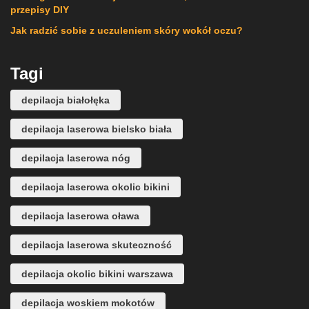
przepisy DIY
Jak radzić sobie z uczuleniem skóry wokół oczu?
Tagi
depilacja białołęka
depilacja laserowa bielsko biała
depilacja laserowa nóg
depilacja laserowa okolic bikini
depilacja laserowa oława
depilacja laserowa skuteczność
depilacja okolic bikini warszawa
depilacja woskiem mokotów