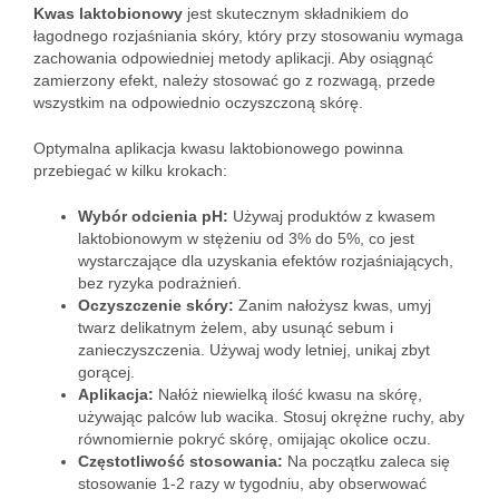
Kwas laktobionowy
jest skutecznym składnikiem do
łagodnego rozjaśniania skóry, który przy stosowaniu wymaga
zachowania odpowiedniej metody aplikacji. Aby osiągnąć
zamierzony efekt, należy stosować go z rozwagą, przede
wszystkim na odpowiednio oczyszczoną skórę.
Optymalna aplikacja kwasu laktobionowego powinna
przebiegać w kilku krokach:
Wybór odcienia pH:
Używaj produktów z kwasem
laktobionowym w stężeniu od 3% do 5%, co jest
wystarczające dla uzyskania efektów rozjaśniających,
bez ryzyka podrażnień.
Oczyszczenie skóry:
Zanim nałożysz kwas, umyj
twarz delikatnym żelem, aby usunąć sebum i
zanieczyszczenia. Używaj wody letniej, unikaj zbyt
gorącej.
Aplikacja:
Nałóż niewielką ilość kwasu na skórę,
używając palców lub wacika. Stosuj okrężne ruchy, aby
równomiernie pokryć skórę, omijając okolice oczu.
Częstotliwość stosowania:
Na początku zaleca się
stosowanie 1-2 razy w tygodniu, aby obserwować