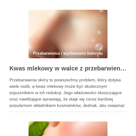
Przebarwienia i wyrównanie kolorytu
Kwas mlekowy w walce z przebarwieniami: skuteczne działanie i najczęstsze błędy stosowania
Przebarwienia skóry to powszechny problem, który dotyka
wiele osób, a kwas mlekowy może być skutecznym
sojusznikiem w ich redukcji. Jego właściwości złuszczające
oraz nawilżające sprawiają, że staje się coraz bardziej
popularnym składnikiem kosmetyków. Jednak, aby osiągnąć
zamierzone efekty, kluczowe jest nie tylko jego odpowiednie
stosowanie, ale także unikanie typowych błędów, …