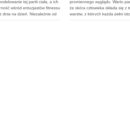
delowanie tej partii ciała, a ich
promiennego wyglądu. Warto pa
rność wśród entuzjastów fitnessu
że skóra człowieka składa się z 
z dnia na dzień. Niezależnie od
warstw, z których każda pełni ist
zy dążysz do zwiększenia siły,
rolę w ochronie organizmu. Nask
y sylwetki, czy po prostu chcesz
jako pierwsza linia obrony, chron
się lepiej w swoim ciele,
przed szkodliwymi czynnikami
ednio dobrane ćwiczenia mogą
zewnętrznymi, a nawilżająca skó
właściwa, złożona …