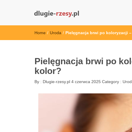
dlugie-rzesy.pl
Home
/
Uroda
/
Pielęgnacja brwi po koloryzacji –
Pielęgnacja brwi po kol
kolor?
By :
Dlugie-rzesy.pl
4 czerwca 2025
Category :
Urod