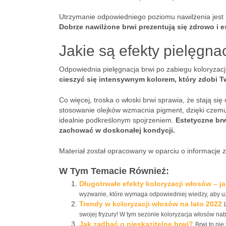
Utrzymanie odpowiedniego poziomu nawilżenia jest
Dobrze nawilżone brwi prezentują się zdrowo i es
Jakie są efekty pielęgnac
Odpowiednia pielęgnacja brwi po zabiegu koloryzacj
cieszyć się intensywnym kolorem, który zdobi T
Co więcej, troska o włoski brwi sprawia, że stają si
stosowanie olejków wzmacnia pigment, dzięki czemu k
idealnie podkreślonym spojrzeniem.
Estetyczne brw
zachować w doskonałej kondycji.
Materiał został opracowany w oparciu o informacje 
W Tym Temacie Również:
Długotrwałe efekty koloryzacji włosów – j
wyzwanie, które wymaga odpowiedniej wiedzy, aby uzys
Trendy w koloryzacji włosów na lato 2022
swojej fryzury! W tym sezonie koloryzacja włosów nabi
Jak zadbać o nieskazitelne brwi?
Brwi to nie