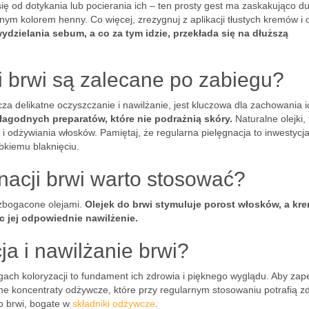
ię od dotykania lub pocierania ich – ten prosty gest ma zaskakująco d
nym kolorem henny. Co więcej, zrezygnuj z aplikacji tłustych kremów i 
dzielania sebum, a co za tym idzie, przekłada się na dłuższą
ji brwi są zalecane po zabiegu?
za delikatne oczyszczanie i nawilżanie, jest kluczowa dla zachowania i
 łagodnych preparatów, które nie podrażnią skóry.
Naturalne olejki, 
 i odżywiania włosków. Pamiętaj, że regularna pielęgnacja to inwestycj
bkiemu blaknięciu.
nacji brwi warto stosować?
wzbogacone olejami.
Olejek do brwi stymuluje porost włosków, a kr
c jej odpowiednie nawilżenie.
a i nawilżanie brwi?
gach koloryzacji to fundament ich zdrowia i pięknego wyglądu. Aby zap
ne koncentraty odżywcze, które przy regularnym stosowaniu potrafią zd
o brwi, bogate w
składniki odżywcze
.