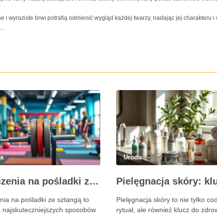
e i wyraziste brwi potrafią odmienić wygląd każdej twarzy, nadając jej charakteru i
..
da
Uroda
Ćwiczenia na pośladki ze sztangą – skuteczne metody i techniki treningowe
nia na pośladki ze sztangą to
Pielęgnacja skóry to nie tylko co
z najskuteczniejszych sposobów
rytuał, ale również klucz do zdro