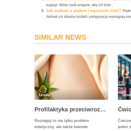
wygląd. Wiele osób pragnie, aby ich brwi...
Jak zadbać o piękne i wyraziste brwi?
Piękn
Jednak ich idealny kształt i pielęgnacja wymagają nie.
SIMILAR NEWS
Uroda
Uro
Profilaktyka przeciwrozstępowa: jak dbać o skórę skutecznie?
Rozstępy to nie tylko problem
Ćwicze
estetyczny, ale także kwestie
jeden 