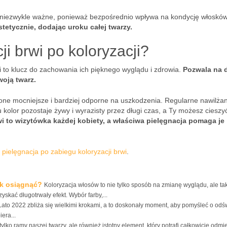
 niezwykle ważne, ponieważ bezpośrednio wpływa na kondycję włosków
tetycznie, dodając uroku całej twarzy.
ji brwi po koloryzacji?
i to klucz do zachowania ich pięknego wyglądu i zdrowia.
Pozwala na d
woją twarz.
ę one mocniejsze i bardziej odporne na uszkodzenia. Regularne nawilżan
olor pozostaje żywy i wyrazisty przez długi czas, a Ty możesz cieszyć
i to wizytówka każdej kobiety, a właściwa pielęgnacja pomaga je
z
pielęgnacja po zabiegu koloryzacji brwi
.
ak osiągnąć?
Koloryzacja włosów to nie tylko sposób na zmianę wyglądu, ale ta
kać długotrwały efekt. Wybór farby,...
Lato 2022 zbliża się wielkimi krokami, a to doskonały moment, aby pomyśleć o odś
era...
 tylko ramy naszej twarzy, ale również istotny element, który potrafi całkowicie odmi