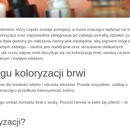
 element, który często zostaje pomijany, a może znacząco wpłynąć na t
oloryzacji oraz odpowiednia pielęgnacja po zabiegu potrafią zdziałać cu
e dwie godziny po nałożeniu henny jest niezbędne, aby pigment mógł s
samym zabiegu – istotne jest nawilżanie oraz stosowanie delikatnych
 jak coraz więcej osób decyduje się na koloryzację brwi, wiedza na tem
ięknym i trwałym efektem.
gu koloryzacji brwi
ie dla trwałości efektu i zdrowia włosków. Przede wszystkim, zadbaj o
 znacząco przedłuża intensywność koloru.
 unikać kontaktu brwi z wodą. Pozwól hennie w pełni się utlenić – to
yzacji?