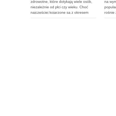
zdrowotne, które dotykają wiele osób,
na wymo
niezależnie od płci czy wieku. Choć
popula
najczęściej kojarzone są z okresem
rośnie 
ciąży, ich powstawanie może być
tego, c
uwarunkowane genetycznie lub
popraw
hormonalnie, a także wynikać z nagłych
poczuć 
zmian wagi. Dlatego kluczowe jest, aby
odpowi
już od najmłodszych lat zadbać …
…