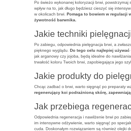
Po świeżo wykonanej koloryzacji brwi, powstrzymaj s
wpływ na to, jak długo będziesz cieszyć się intensyw
w okolicach brwi.
Pomaga to bowiem w regulacji wy
żywotność barwnika.
Jakie techniki pielęgnac
Po zabiegu, odpowiednia pielęgnacja brwi, a zwłaszc
pięknego wyglądu.
Do tego celu najlepiej używać
jak arganowy czy jojoba, będą idealne do nawilżania
trwałość koloru Twoich brwi, zapobiegająca jego szy
Jakie produkty do pielęg
Chcąc zadbać o brwi, warto sięgnąć po preparaty 
regenerujący koi podrażnioną skórę, zapewniają
Jak przebiega regeneracj
Odpowiednia regeneracja i nawilżenie brwi po zabie
im intensywne odżywienie, warto sięgnąć po specjal
cuda. Doskonałym rozwiązaniem są również olejki d