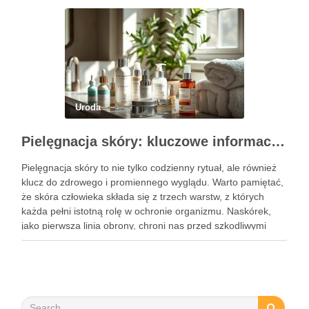
ćwiczenia mogą …
Uroda
Pielęgnacja skóry: kluczowe informacje i skuteczne metody
Pielęgnacja skóry to nie tylko codzienny rytuał, ale również
klucz do zdrowego i promiennego wyglądu. Warto pamiętać,
że skóra człowieka składa się z trzech warstw, z których
każda pełni istotną rolę w ochronie organizmu. Naskórek,
jako pierwsza linia obrony, chroni nas przed szkodliwymi
czynnikami zewnętrznymi, a nawilżająca skóra właściwa,
złożona …