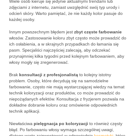
Wiele osób kieruje się jedynie aktualnymi trendami lub
zdjęciami z internetu, zamiast uwzględnić swój typ urody i
odcień skóry. Warto pamiętać, że nie każdy kolor pasuje do
każdej osoby.
Innym powszechnym błędem jest
zbyt częste farbowanie
włosów. Zastosowanie koloru zbyt często może prowadzić do
ich osłabienia, a w skrajnych przypadkach do łamania się
pasm. Specjaliści najczęściej zalecają, aby odczekać
przynajmniej kilka tygodni przed kolejnym farbowaniem, aby
włosy mogły się zregenerować.
Brak
konsultacji z profesjonalistą
to kolejny istotny
problem. Osoby, które decydują się na samodzielne
farbowanie, często nie mają wystarczającej wiedzy na temat
technik koloryzacji oraz produktów, co może prowadzić do
niepożądanych efektów. Konsultacja z fryzjerem pozwala na
dokładne dobranie koloru oraz omówienie odpowiednich
technik aplikacji.
Niewłaściwa
pielęgnacja po koloryzacji
to również częsty
błąd. Po farbowaniu włosy wymaga szczególnej uwagi,
dlatego warto zainwestować w odpowiednie
kosmetyki
, które