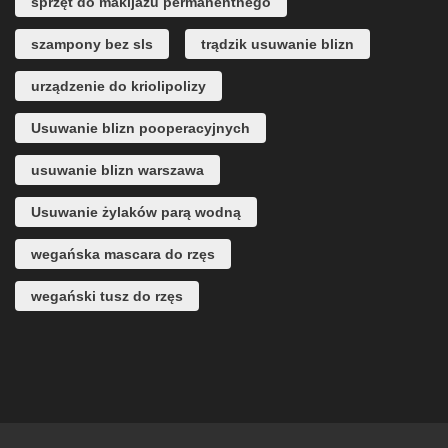
sprzęt do makijażu permanentnego
szampony bez sls
trądzik usuwanie blizn
urządzenie do kriolipolizy
Usuwanie blizn pooperacyjnych
usuwanie blizn warszawa
Usuwanie żylaków parą wodną
wegańska mascara do rzęs
wegański tusz do rzęs