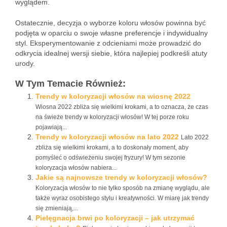
wyglądem.
Ostatecznie, decyzja o wyborze koloru włosów powinna być
podjęta w oparciu o swoje własne preferencje i indywidualny
styl. Eksperymentowanie z odcieniami może prowadzić do
odkrycia idealnej wersji siebie, która najlepiej podkreśli atuty
urody.
W Tym Temacie Również:
Trendy w koloryzacji włosów na wiosnę 2022
Wiosna 2022 zbliża się wielkimi krokami, a to oznacza, że czas
na świeże trendy w koloryzacji włosów! W tej porze roku
pojawiają...
Trendy w koloryzacji włosów na lato 2022
Lato 2022
zbliża się wielkimi krokami, a to doskonały moment, aby
pomyśleć o odświeżeniu swojej fryzury! W tym sezonie
koloryzacja włosów nabiera...
Jakie są najnowsze trendy w koloryzacji włosów?
Koloryzacja włosów to nie tylko sposób na zmianę wyglądu, ale
także wyraz osobistego stylu i kreatywności. W miarę jak trendy
się zmieniają,...
Pielęgnacja brwi po koloryzacji – jak utrzymać