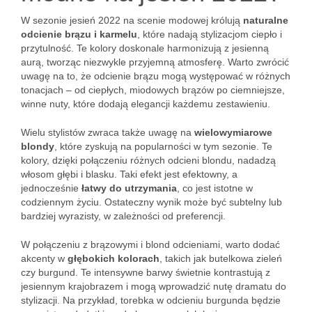
W sezonie jesień 2022 na scenie modowej królują
naturalne
odcienie brązu i karmelu
, które nadają stylizacjom ciepło i
przytulność. Te kolory doskonale harmonizują z jesienną
aurą, tworząc niezwykle przyjemną atmosferę. Warto zwrócić
uwagę na to, że odcienie brązu mogą występować w różnych
tonacjach – od ciepłych, miodowych brązów po ciemniejsze,
winne nuty, które dodają elegancji każdemu zestawieniu.
Wielu stylistów zwraca także uwagę na
wielowymiarowe
blondy
, które zyskują na popularności w tym sezonie. Te
kolory, dzięki połączeniu różnych odcieni blondu, nadadzą
włosom głębi i blasku. Taki efekt jest efektowny, a
jednocześnie
łatwy do utrzymania
, co jest istotne w
codziennym życiu. Ostateczny wynik może być subtelny lub
bardziej wyrazisty, w zależności od preferencji.
W połączeniu z brązowymi i blond odcieniami, warto dodać
akcenty w
głębokich kolorach
, takich jak butelkowa zieleń
czy burgund. Te intensywne barwy świetnie kontrastują z
jesiennym krajobrazem i mogą wprowadzić nutę dramatu do
stylizacji. Na przykład, torebka w odcieniu burgunda będzie