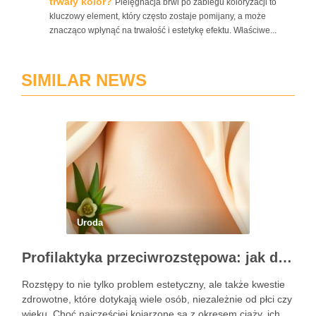
trwały kolor?
Pielęgnacja brwi po zabiegu koloryzacji to
kluczowy element, który często zostaje pomijany, a może
znacząco wpłynąć na trwałość i estetykę efektu. Właściwe...
SIMILAR NEWS
Uroda
Profilaktyka przeciwrozstępowa: jak dbać o skórę skutecznie?
Rozstępy to nie tylko problem estetyczny, ale także kwestie
zdrowotne, które dotykają wiele osób, niezależnie od płci czy
wieku. Choć najczęściej kojarzone są z okresem ciąży, ich