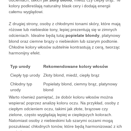
odcieniach, takich jak
złoty blond
, miedź czy ciepły brąz. Te
kolory podkreślają naturalny blask cery i dodają energii
całemu wyglądowi.
Z drugiej strony, osoby z chłodnymi tonami skóry, które mają
różowe lub niebieskie tony, lepiej prezentują się w zimnych
odcieniach. Idealne będą tutaj
popielate blondy
, platynowy
blond oraz ciemne brązy o niebieskim lub szarym podtonie.
Chłodne kolory włosów subtelnie kontrastują z cerą, tworząc
harmonijny efekt.
Typ urody
Rekomendowane kolory włosów
Ciepły typ urody
Złoty blond, miedź, ciepły brąz
Chłodny typ
Popielaty blond, ciemny brąz, platynowy
urody
blond
Warto również pamiętać, że dobór koloru włosów można
wspierać poprzez analizę koloru oczu. Na przykład, osoby z
ciepłym odcieniem oczu, takimi jak złote, brązowe czy
zielone, często wyglądają lepiej w cieplejszych kolorach.
Natomiast osoby z niebieskimi lub szarymi oczami mogą
poszukiwać chłodnych tonów, które będą harmonizować z ich