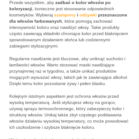
Przede wszystkim, aby
zadbać o kolor włosów po
koloryzacji
, konieczne jest stosowanie odpowiednich
kosmetyków. Wybieraj
szampony
i
odżywki
przeznaczone
dla włosów farbowanych
, które pomogą zachować
intensywność koloru oraz nawilżyć włosy. Takie produkty
często zawierają składniki chroniące kolor przed blaknięciem
spowodowanym działaniem słońca lub codziennymi
zabiegami stylizacyjnymi.
Regularne nawilżanie jest kluczowe, aby uniknąć suchości i
łamliwości włosów. Warto stosować maski nawilżające
przynajmniej raz w tygodniu, a także unikać produktów
mogących wysuszać włosy, takich jak te zawierające alkohol.
Dzięki temu kolor pozostanie żywy i pełen blasku.
Kolejnym istotnym aspektem jest ochrona włosów przed
wysoką temperaturą. Jeśli stylizujesz włosy na gorąco,
używaj sprayu termoochronnego, który zabezpieczy kolor i
strukturę włosów. Unikaj także zbyt częstego poddawania
włosów działaniu wysokiej temperatury, co może powodować
ich uszkodzenie i szybsze blaknięcie koloru.