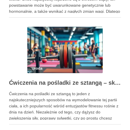
powstawanie może być uwarunkowane genetycznie lub
hormonalnie, a także wynikać z nagłych zmian wagi. Dlatego
kluczowe jest, aby już od najmłodszych lat zadbać …
Uroda
Ćwiczenia na pośladki ze sztangą – skuteczne metody i techniki treningowe
Ćwiczenia na pośladki ze sztangą to jeden z
najskuteczniejszych sposobów na wymodelowanie tej partii
ciała, a ich popularność wśród entuzjastów fitnessu rośnie z
dnia na dzień. Niezależnie od tego, czy dążysz do
zwiększenia siły, poprawy sylwetki, czy po prostu chcesz
poczuć się lepiej w swoim ciele, odpowiednio dobrane