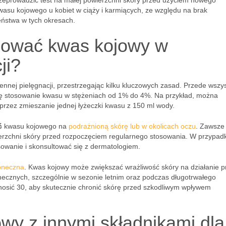
rzeprowadzić test na małej powierzchni skóry przed użyciem nowego
wasu kojowego u kobiet w ciąży i karmiących, ze względu na brak
ństwa w tych okresach.
osować kwas kojowy w
ji?
nej pielęgnacji, przestrzegając kilku kluczowych zasad. Przede wszys
ię stosowanie kwasu w stężeniach od 1% do 4%. Na przykład, można
przez zmieszanie jednej łyżeczki kwasu z 150 ml wody.
ć
kwasu kojowego na
podrażnioną skórę lub w okolicach oczu
. Zawsze
erzchni skóry przed rozpoczęciem regularnego stosowania. W przypad
osowanie i skonsultować się z dermatologiem.
oneczna
. Kwas kojowy może zwiększać wrażliwość skóry na działanie p
onecznych, szczególnie w sezonie letnim oraz podczas długotrwałego
osić 30, aby skutecznie chronić skórę przed szkodliwym wpływem
wy z innymi składnikami dla