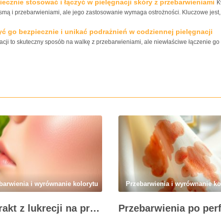
cznie stosować i łączyć w pielęgnacji skóry z przebarwieniami
K
smą i przebarwieniami, ale jego zastosowanie wymaga ostrożności. Kluczowe jest,
yć go bezpiecznie i unikać podrażnień w codziennej pielęgnacji
ji to skuteczny sposób na walkę z przebarwieniami, ale niewłaściwe łączenie go 
barwienia i wyrównanie kolorytu
Przebarwienia i wyrównanie ko
Ekstrakt z lukrecji na przebarwienia: jak działa i kiedy warto go stosować w pielęgnacji skóry