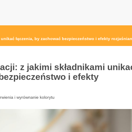
 unikać łączenia, by zachować bezpieczeństwo i efekty rozjaśnian
cji: z jakimi składnikami unika
bezpieczeństwo i efekty
rwienia i wyrównanie kolorytu