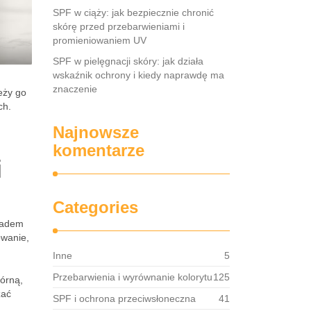
SPF w ciąży: jak bezpiecznie chronić
skórę przed przebarwieniami i
promieniowaniem UV
SPF w pielęgnacji skóry: jak działa
wskaźnik ochrony i kiedy naprawdę ma
znaczenie
eży go
ch.
Najnowsze
komentarze
i
Categories
kładem
owanie,
Inne
5
Przebarwienia i wyrównanie kolorytu
125
kórną,
zać
SPF i ochrona przeciwsłoneczna
41