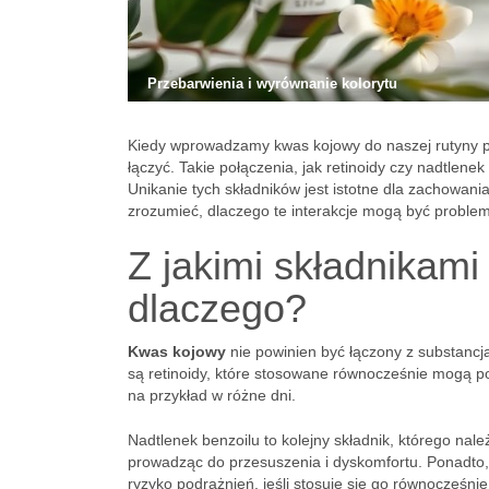
Przebarwienia i wyrównanie kolorytu
Kiedy wprowadzamy kwas kojowy do naszej rutyny piel
łączyć. Takie połączenia, jak retinoidy czy nadtlen
Unikanie tych składników jest istotne dla zachowani
zrozumieć, dlaczego te interakcje mogą być problem
Z jakimi składnikami
dlaczego?
Kwas kojowy
nie powinien być łączony z substancj
są retinoidy, które stosowane równocześnie mogą 
na przykład w różne dni.
Nadtlenek benzoilu to kolejny składnik, którego nale
prowadząc do przesuszenia i dyskomfortu. Ponadto,
ryzyko podrażnień, jeśli stosuje się go równocześnie