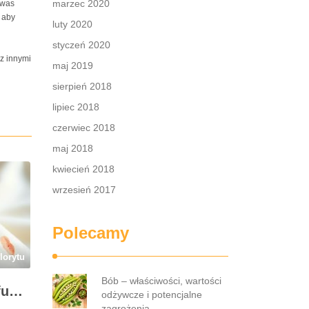
marzec 2020
was
 aby
luty 2020
styczeń 2020
z innymi
maj 2019
sierpień 2018
lipiec 2018
czerwiec 2018
maj 2018
kwiecień 2018
wrzesień 2017
Polecamy
lorytu
Bób – właściwości, wartości
Przebarwienia po perfumach na ubraniach i skórze: przyczyny, usuwanie i zapobieganie błędom
odżywcze i potencjalne
zagrożenia