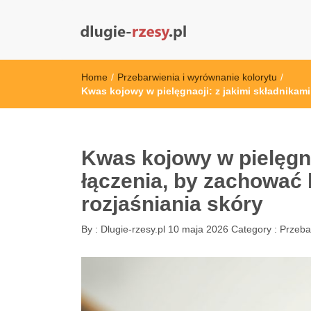
dlugie-rzesy.pl
Home
/
Przebarwienia i wyrównanie kolorytu
/
Kwas kojowy w pielęgnacji: z jakimi składnikami
Kwas kojowy w pielęgna
łączenia, by zachować 
rozjaśniania skóry
By :
Dlugie-rzesy.pl
10 maja 2026
Category :
Przeba