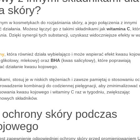
a skóry?
ym w kosmetykach do rozjaśniania skóry, a jego połączenia z innymi
działania. Możesz łączyć go z takimi składnikami jak
witamina C
, któ
nia. Dzięki synergii tych substancji, uzyskasz widoczniejsze efekty w w
ny
, która również działa wybielająco i może wspierać efekt kwasu kojo
 glikolowy, mlekowy) oraz
BHA
(kwas salicylowy), które poprawiają
ać działanie kwasu kojowego.
kami, stosuj je w niskich stężeniach i zawsze pamiętaj o stosowaniu o
rowadzenie kombinacji do codziennej pielęgnacji, aby zminimalizować 
owania kwasu kojowego i witaminy C raz w tygodniu, zwiększając
 nowych składników.
ochrony skóry podczas
ojowego
est zapewnienie odpowiedniej ochrony skóry przed promieniowaniem 