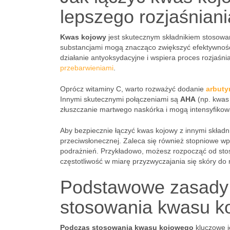
lepszego rozjaśniani
Kwas kojowy
jest skutecznym składnikiem stosowan
substancjami mogą znacząco zwiększyć efektywność 
działanie antyoksydacyjne i wspiera proces rozjaśnia
przebarwieniami
.
Oprócz witaminy C, warto rozważyć dodanie
arbuty
Innymi skutecznymi połączeniami są
AHA
(np. kwas
złuszczanie martwego naskórka i mogą intensyfikow
Aby bezpiecznie łączyć kwas kojowy z innymi składni
przeciwsłonecznej. Zaleca się również stopniowe wp
podrażnień. Przykładowo, możesz rozpocząć od stos
częstotliwość w miarę przyzwyczajania się skóry do
Podstawowe zasady 
stosowania kwasu k
Podczas stosowania kwasu kojowego
kluczowe j