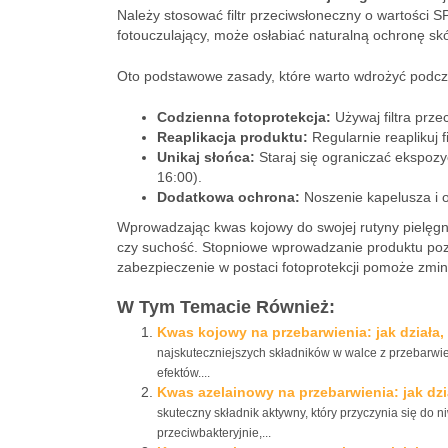
Należy stosować filtr przeciwsłoneczny o wartości 
fotouczulający, może osłabiać naturalną ochronę sk
Oto podstawowe zasady, które warto wdrożyć podcz
Codzienna fotoprotekcja:
Używaj filtra prz
Reaplikacja produktu:
Regularnie reaplikuj f
Unikaj słońca:
Staraj się ograniczać ekspozy
16:00).
Dodatkowa ochrona:
Noszenie kapelusza i 
Wprowadzając kwas kojowy do swojej rutyny pielęgna
czy suchość. Stopniowe wprowadzanie produktu pozw
zabezpieczenie w postaci fotoprotekcji pomoże zmi
W Tym Temacie Również:
Kwas kojowy na przebarwienia: jak działa,
najskuteczniejszych składników w walce z przebarwie
efektów....
Kwas azelainowy na przebarwienia: jak dzia
skuteczny składnik aktywny, który przyczynia się do 
przeciwbakteryjnie,...