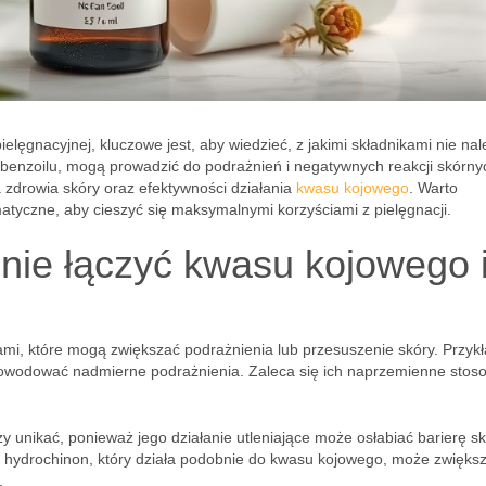
ęgnacyjnej, kluczowe jest, aby wiedzieć, z jakimi składnikami nie nal
ek benzoilu, mogą prowadzić do podrażnień i negatywnych reakcji skórny
a zdrowia skóry oraz efektywności działania
kwasu kojowego
. Warto
atyczne, aby cieszyć się maksymalnymi korzyściami z pielęgnacji.
 nie łączyć kwasu kojowego 
ami, które mogą zwiększać podrażnienia lub przesuszenie skóry. Przy
powodować nadmierne podrażnienia. Zaleca się ich naprzemienne stos
ży unikać, ponieważ jego działanie utleniające może osłabiać barierę s
 hydrochinon, który działa podobnie do kwasu kojowego, może zwięks
.