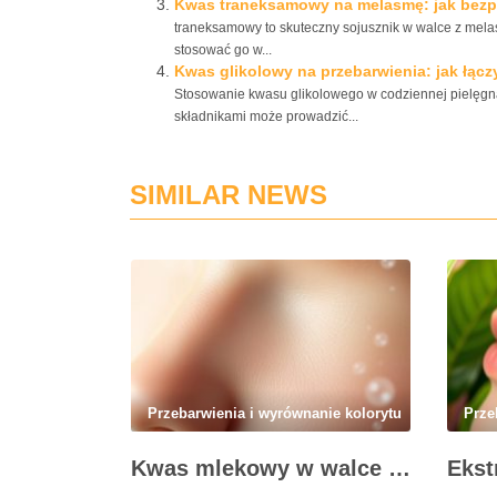
Kwas traneksamowy na melasmę: jak bezpie
traneksamowy to skuteczny sojusznik w walce z mela
stosować go w...
Kwas glikolowy na przebarwienia: jak łącz
Stosowanie kwasu glikolowego w codziennej pielęgnac
składnikami może prowadzić...
SIMILAR NEWS
Przebarwienia i wyrównanie kolorytu
Prze
Kwas mlekowy w walce z przebarwieniami: skuteczne działanie i najczęstsze błędy stosowania