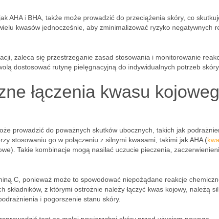
ak AHA i BHA, także może prowadzić do przeciążenia skóry, co skutkuj
 wielu kwasów jednocześnie, aby zminimalizować ryzyko negatywnych re
cji, zaleca się przestrzeganie zasad stosowania i monitorowanie reakc
olą dostosować rutynę pielęgnacyjną do indywidualnych potrzeb skóry
czne łączenia kwasu kojowe
oże prowadzić do poważnych skutków ubocznych, takich jak podrażnien
rzy stosowaniu go w połączeniu z silnymi kwasami, takimi jak AHA (
kwa
owe). Takie kombinacje mogą nasilać uczucie pieczenia, zaczerwienien
aminą C, ponieważ może to spowodować niepożądane reakcje chemiczn
h składników, z którymi ostrożnie należy łączyć kwas kojowy, należą si
podrażnienia i pogorszenie stanu skóry.