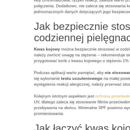
Aby zminimalizować ryzyko reakcji, zawsze warto p
połączenia. Dodatkowo, nie zaleca się stosowania k
jednoznacznych danych dotyczących jego bezpiecze
Jak bezpiecznie st
codziennej pielęgnac
Kwas kojowy
można bezpiecznie stosować w codzien
należy zwrócić uwagę na stężenie – rekomenduje s
przygotować tonik z kwasu kojowego o stężeniu 1% 
Podczas aplikacji warto pamiętać, aby
nie stosowa
się wykonanie
testu uczuleniowego
na małej powi
wystąpienia reakcji alergicznej, należy przerwać st
Kolejnym istotnym aspektem jest
ochrona przeciwsł
UV, dlatego zaleca się stosowanie filtrów przeciwsł
przebywania na słońcu. Minimalne SPF powinno wyn
promieniowania.
Jak łączyć kwas kojo