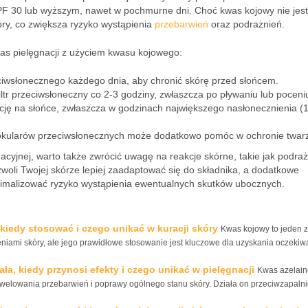
SPF 30 lub wyższym, nawet w pochmurne dni. Choć kwas kojowy nie jest
óry, co zwiększa ryzyko wystąpienia
przebarwień
oraz podrażnień.
as pielęgnacji z użyciem kwasu kojowego:
eciwsłonecznego każdego dnia, aby chronić skórę przed słońcem.
iltr przeciwsłoneczny co 2-3 godziny, zwłaszcza po pływaniu lub poceniu
cję na słońce, zwłaszcza w godzinach największego nasłonecznienia (
okularów przeciwsłonecznych może dodatkowo pomóc w ochronie twarz
cyjnej, warto także zwrócić uwagę na reakcje skórne, takie jak podraż
oli Twojej skórze lepiej zaadaptować się do składnika, a dodatkowe
nimalizować ryzyko wystąpienia ewentualnych skutków ubocznych.
 kiedy stosować i czego unikać w kuracji skóry
Kwas kojowy to jeden z
niami skóry, ale jego prawidłowe stosowanie jest kluczowe dla uzyskania oczeki
ła, kiedy przynosi efekty i czego unikać w pielęgnacji
Kwas azelain
niwelowania przebarwień i poprawy ogólnego stanu skóry. Działa on przeciwzapalni