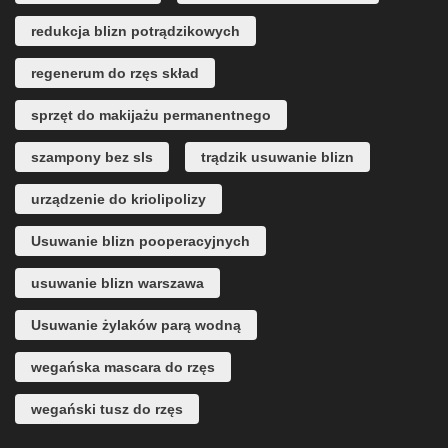
redukcja blizn potrądzikowych
regenerum do rzęs skład
sprzęt do makijażu permanentnego
szampony bez sls
trądzik usuwanie blizn
urządzenie do kriolipolizy
Usuwanie blizn pooperacyjnych
usuwanie blizn warszawa
Usuwanie żylaków parą wodną
wegańska mascara do rzęs
wegański tusz do rzęs