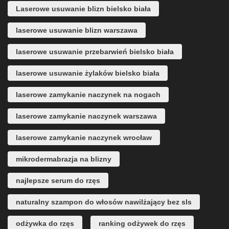
Laserowe usuwanie blizn bielsko biała
laserowe usuwanie blizn warszawa
laserowe usuwanie przebarwień bielsko biała
laserowe usuwanie żylaków bielsko biała
laserowe zamykanie naczynek na nogach
laserowe zamykanie naczynek warszawa
laserowe zamykanie naczynek wrocław
mikrodermabrazja na blizny
najlepsze serum do rzęs
naturalny szampon do włosów nawilżający bez sls
odżywka do rzęs
ranking odżywek do rzęs