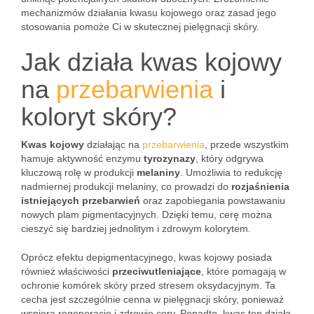
mechanizmów działania kwasu kojowego oraz zasad jego
stosowania pomoże Ci w skutecznej pielęgnacji skóry.
Jak działa kwas kojowy
na
przebarwienia
i
koloryt skóry?
Kwas kojowy
działając na
przebarwienia
, przede wszystkim
hamuje aktywność enzymu
tyrozynazy
, który odgrywa
kluczową rolę w produkcji
melaniny
. Umożliwia to redukcję
nadmiernej produkcji melaniny, co prowadzi do
rozjaśnienia
istniejących przebarwień
oraz zapobiegania powstawaniu
nowych plam pigmentacyjnych. Dzięki temu, cerę można
cieszyć się bardziej jednolitym i zdrowym kolorytem.
Oprócz efektu depigmentacyjnego, kwas kojowy posiada
również właściwości
przeciwutleniające
, które pomagają w
ochronie komórek skóry przed stresem oksydacyjnym. Ta
cecha jest szczególnie cenna w pielęgnacji skóry, ponieważ
wspiera regenerację i zdrowie cery. Ponadto, kwas ten działa