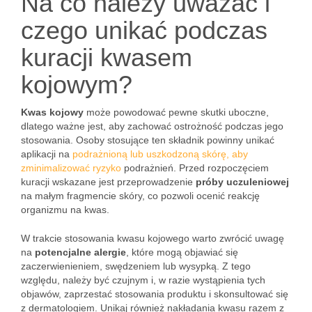
Na co należy uważać i
czego unikać podczas
kuracji kwasem
kojowym?
Kwas kojowy
może powodować pewne skutki uboczne,
dlatego ważne jest, aby zachować ostrożność podczas jego
stosowania. Osoby stosujące ten składnik powinny unikać
aplikacji na
podrażnioną lub uszkodzoną skórę, aby
zminimalizować ryzyko
podrażnień. Przed rozpoczęciem
kuracji wskazane jest przeprowadzenie
próby uczuleniowej
na małym fragmencie skóry, co pozwoli ocenić reakcję
organizmu na kwas.
W trakcie stosowania kwasu kojowego warto zwrócić uwagę
na
potencjalne alergie
, które mogą objawiać się
zaczerwienieniem, swędzeniem lub wysypką. Z tego
względu, należy być czujnym i, w razie wystąpienia tych
objawów, zaprzestać stosowania produktu i skonsultować się
z dermatologiem. Unikaj również nakładania kwasu razem z