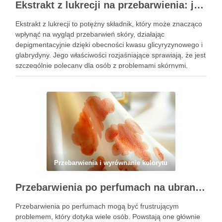
Ekstrakt z lukrecji na przebarwienia: jak działa i kiedy warto go stosować w pielęgnacji skóry
Ekstrakt z lukrecji to potężny składnik, który może znacząco
wpłynąć na wygląd przebarwień skóry, działając
depigmentacyjnie dzięki obecności kwasu glicyryzynowego i
glabrydyny. Jego właściwości rozjaśniające sprawiają, że jest
szczególnie polecany dla osób z problemami skórnymi,
takimi jak przebarwienia czy zmiany potrądzikowe. Warto
zrozumieć, kiedy i jak najlepiej włączyć go do …
Przebarwienia i wyrównanie kolorytu
Przebarwienia po perfumach na ubraniach i skórze: przyczyny, usuwanie i zapobieganie błędom
Przebarwienia po perfumach mogą być frustrującym
problemem, który dotyka wiele osób. Powstają one głównie