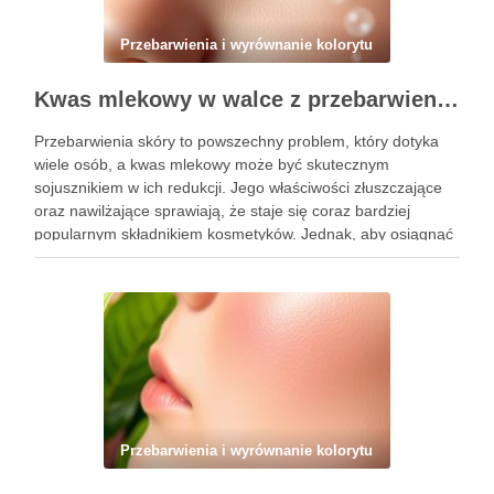
Przebarwienia i wyrównanie kolorytu
Kwas mlekowy w walce z przebarwieniami: skuteczne działanie i najczęstsze błędy stosowania
Przebarwienia skóry to powszechny problem, który dotyka
wiele osób, a kwas mlekowy może być skutecznym
sojusznikiem w ich redukcji. Jego właściwości złuszczające
oraz nawilżające sprawiają, że staje się coraz bardziej
popularnym składnikiem kosmetyków. Jednak, aby osiągnąć
zamierzone efekty, kluczowe jest nie tylko jego odpowiednie
stosowanie, ale także unikanie typowych błędów, …
Przebarwienia i wyrównanie kolorytu