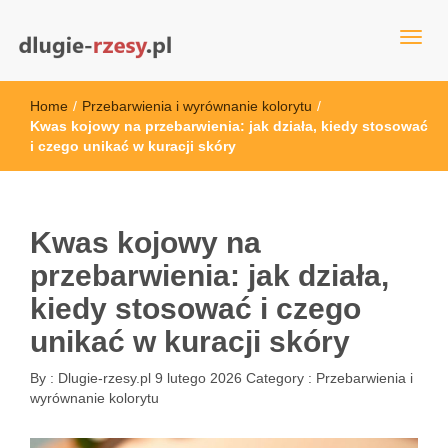
dlugie-rzesy.pl
Home
/
Przebarwienia i wyrównanie kolorytu
/
Kwas kojowy na przebarwienia: jak działa, kiedy stosować
i czego unikać w kuracji skóry
Kwas kojowy na
przebarwienia: jak działa,
kiedy stosować i czego
unikać w kuracji skóry
By :
Dlugie-rzesy.pl
9 lutego 2026
Category :
Przebarwienia i
wyrównanie kolorytu