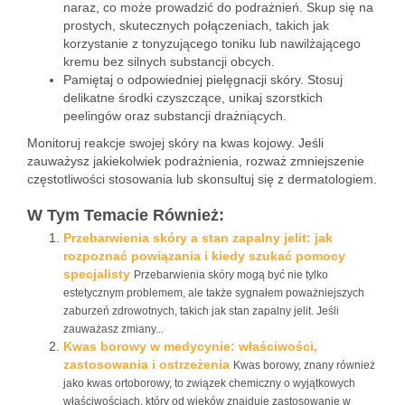
naraz, co może prowadzić do podrażnień. Skup się na
prostych, skutecznych połączeniach, takich jak
korzystanie z tonyzującego toniku lub nawilżającego
kremu bez silnych substancji obcych.
Pamiętaj o odpowiedniej pielęgnacji skóry. Stosuj
delikatne środki czyszczące, unikaj szorstkich
peelingów oraz substancji drażniących.
Monitoruj reakcje swojej skóry na kwas kojowy. Jeśli
zauważysz jakiekolwiek podrażnienia, rozważ zmniejszenie
częstotliwości stosowania lub skonsultuj się z dermatologiem.
W Tym Temacie Również:
Przebarwienia skóry a stan zapalny jelit: jak
rozpoznać powiązania i kiedy szukać pomocy
specjalisty
Przebarwienia skóry mogą być nie tylko
estetycznym problemem, ale także sygnałem poważniejszych
zaburzeń zdrowotnych, takich jak stan zapalny jelit. Jeśli
zauważasz zmiany...
Kwas borowy w medycynie: właściwości,
zastosowania i ostrzeżenia
Kwas borowy, znany również
jako kwas ortoborowy, to związek chemiczny o wyjątkowych
właściwościach, który od wieków znajduje zastosowanie w