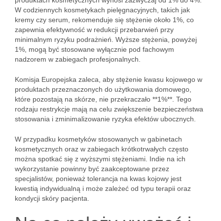
produktach kosmetycznych wynosi zazwyczaj od 1% do 4%.
W codziennych kosmetykach pielęgnacyjnych, takich jak
kremy czy serum, rekomenduje się stężenie około 1%, co
zapewnia efektywność w redukcji przebarwień przy
minimalnym ryzyku podrażnień. Wyższe stężenia, powyżej
1%, mogą być stosowane wyłącznie pod fachowym
nadzorem w zabiegach profesjonalnych.
Komisja Europejska zaleca, aby stężenie kwasu kojowego w
produktach przeznaczonych do użytkowania domowego,
które pozostają na skórze, nie przekraczało **1%**. Tego
rodzaju restrykcje mają na celu zwiększenie bezpieczeństwa
stosowania i zminimalizowanie ryzyka efektów ubocznych.
W przypadku kosmetyków stosowanych w gabinetach
kosmetycznych oraz w zabiegach krótkotrwałych często
można spotkać się z wyższymi stężeniami. Indie na ich
wykorzystanie powinny być zaakceptowane przez
specjalistów, ponieważ tolerancja na kwas kojowy jest
kwestią indywidualną i może zależeć od typu terapii oraz
kondycji skóry pacjenta.