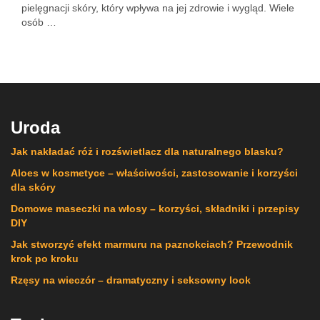
pielęgnacji skóry, który wpływa na jej zdrowie i wygląd. Wiele
osób …
Uroda
Jak nakładać róż i rozświetlacz dla naturalnego blasku?
Aloes w kosmetyce – właściwości, zastosowanie i korzyści
dla skóry
Domowe maseczki na włosy – korzyści, składniki i przepisy
DIY
Jak stworzyć efekt marmuru na paznokciach? Przewodnik
krok po kroku
Rzęsy na wieczór – dramatyczny i seksowny look