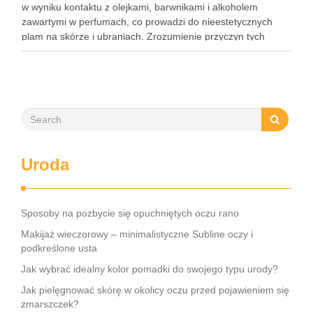
w wyniku kontaktu z olejkami, barwnikami i alkoholem
zawartymi w perfumach, co prowadzi do nieestetycznych
plam na skórze i ubraniach. Zrozumienie przyczyn tych
przebarwień jest kluczowe, aby skutecznie im zapobiegać i
unikać najczęstszych błędów przy ich …
Uroda
Sposoby na pozbycie się opuchniętych oczu rano
Makijaż wieczorowy – minimalistyczne Subline oczy i
podkreślone usta
Jak wybrać idealny kolor pomadki do swojego typu urody?
Jak pielęgnować skórę w okolicy oczu przed pojawieniem się
zmarszczek?