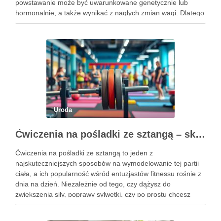
powstawanie może być uwarunkowane genetycznie lub
hormonalnie, a także wynikać z nagłych zmian wagi. Dlatego
kluczowe jest, aby już od najmłodszych lat zadbać …
Uroda
Ćwiczenia na pośladki ze sztangą – skuteczne metody i techniki treningowe
Ćwiczenia na pośladki ze sztangą to jeden z
najskuteczniejszych sposobów na wymodelowanie tej partii
ciała, a ich popularność wśród entuzjastów fitnessu rośnie z
dnia na dzień. Niezależnie od tego, czy dążysz do
zwiększenia siły, poprawy sylwetki, czy po prostu chcesz
poczuć się lepiej w swoim ciele, odpowiednio dobrane
ćwiczenia mogą …