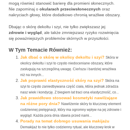
mogą również stanowić barierę dla promieni słonecznych.
Nie zapominaj o
okularach przeciwsłonecznych
oraz
nakryciach głowy, które dodatkowo chronią wrażliwe obszary.
Dbając o skórę dekoltu i szyi, nie tylko zwiększasz jej
zdrowie i wygląd
, ale także zmniejszasz ryzyko rozwinięcia
się poważniejszych problemów skórnych w przyszłości.
W Tym Temacie Również:
Jak dbać o skórę w okolicy dekoltu i szyi?
Skóra w
okolicy dekoltu i szyi to często niedoceniane obszary, które
zasługują na szczególną uwagę. Cieńsza i bardziej wrażliwa
niż na innych...
Jak poprawić elastyczność skóry na szyi?
Skóra na
szyi to często zaniedbywana część ciała, która jednak zdradza
nasz wiek i kondycję. Z biegiem lat traci ona elastyczność, co...
Jak prawidłowo stosować kosmetyki nawilżające
na różne pory dnia?
Nawilżenie skóry to kluczowy element
codziennej pielęgnacji, który ma ogromny wpływ na jej zdrowie i
wygląd. Każda pora dnia stawia przed nami...
Porady na temat dobrego usuwania makijażu
Demakijaż to nie tylko codzienny rytuał, ale kluczowy krok w