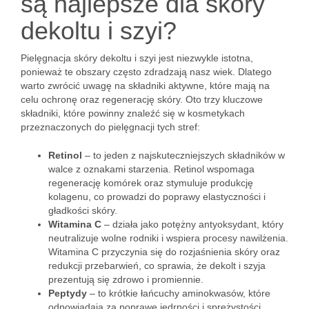
są najlepsze dla skóry
dekoltu i szyi?
Pielęgnacja skóry dekoltu i szyi jest niezwykle istotna,
ponieważ te obszary często zdradzają nasz wiek. Dlatego
warto zwrócić uwagę na składniki aktywne, które mają na
celu ochronę oraz regenerację skóry. Oto trzy kluczowe
składniki, które powinny znaleźć się w kosmetykach
przeznaczonych do pielęgnacji tych stref:
Retinol
– to jeden z najskuteczniejszych składników w
walce z oznakami starzenia. Retinol wspomaga
regenerację komórek oraz stymuluje produkcję
kolagenu, co prowadzi do poprawy elastyczności i
gładkości skóry.
Witamina C
– działa jako potężny antyoksydant, który
neutralizuje wolne rodniki i wspiera procesy nawilżenia.
Witamina C przyczynia się do rozjaśnienia skóry oraz
redukcji przebarwień, co sprawia, że dekolt i szyja
prezentują się zdrowo i promiennie.
Peptydy
– to krótkie łańcuchy aminokwasów, które
odpowiadają za poprawę jędrności i sprężystości