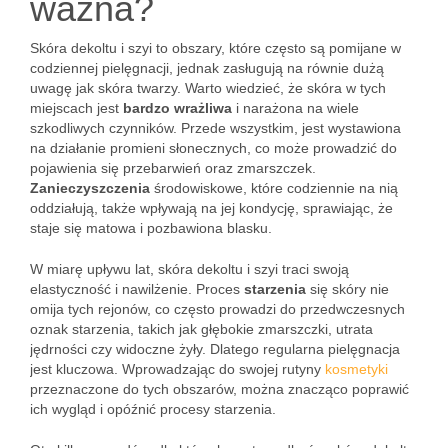
ważna?
Skóra dekoltu i szyi to obszary, które często są pomijane w
codziennej pielęgnacji, jednak zasługują na równie dużą
uwagę jak skóra twarzy. Warto wiedzieć, że skóra w tych
miejscach jest
bardzo wrażliwa
i narażona na wiele
szkodliwych czynników. Przede wszystkim, jest wystawiona
na działanie promieni słonecznych, co może prowadzić do
pojawienia się przebarwień oraz zmarszczek.
Zanieczyszczenia
środowiskowe, które codziennie na nią
oddziałują, także wpływają na jej kondycję, sprawiając, że
staje się matowa i pozbawiona blasku.
W miarę upływu lat, skóra dekoltu i szyi traci swoją
elastyczność i nawilżenie. Proces
starzenia
się skóry nie
omija tych rejonów, co często prowadzi do przedwczesnych
oznak starzenia, takich jak głębokie zmarszczki, utrata
jędrności czy widoczne żyły. Dlatego regularna pielęgnacja
jest kluczowa. Wprowadzając do swojej rutyny
kosmetyki
przeznaczone do tych obszarów, można znacząco poprawić
ich wygląd i opóźnić procesy starzenia.