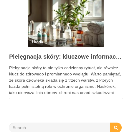
Uroda
Pielęgnacja skóry: kluczowe informacje i skuteczne metody
Pielęgnacja skóry to nie tylko codzienny rytuał, ale również
klucz do zdrowego i promiennego wyglądu. Warto pamiętać,
że skóra człowieka składa się z trzech warstw, z których
każda pełni istotną rolę w ochronie organizmu. Naskórek,
jako pierwsza linia obrony, chroni nas przed szkodliwymi
czynnikami zewnętrznymi, a nawilżająca skóra właściwa,
złożona …