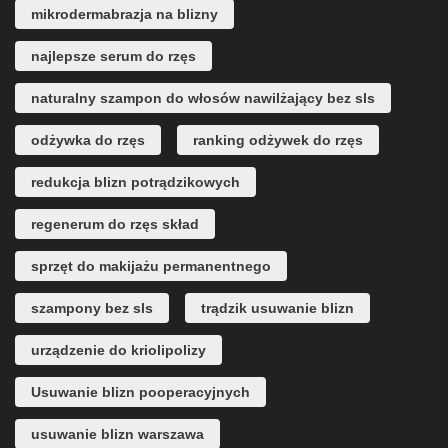
mikrodermabrazja na blizny
najlepsze serum do rzęs
naturalny szampon do włosów nawilżający bez sls
odżywka do rzęs
ranking odżywek do rzęs
redukcja blizn potrądzikowych
regenerum do rzęs skład
sprzęt do makijażu permanentnego
szampony bez sls
trądzik usuwanie blizn
urządzenie do kriolipolizy
Usuwanie blizn pooperacyjnych
usuwanie blizn warszawa