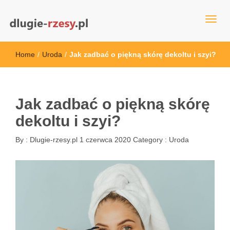
dlugie-rzesy.pl
Home
/
Uroda
/
Jak zadbać o piękną skórę dekoltu i szyi?
Jak zadbać o piękną skórę
dekoltu i szyi?
By :
Dlugie-rzesy.pl
1 czerwca 2020
Category :
Uroda