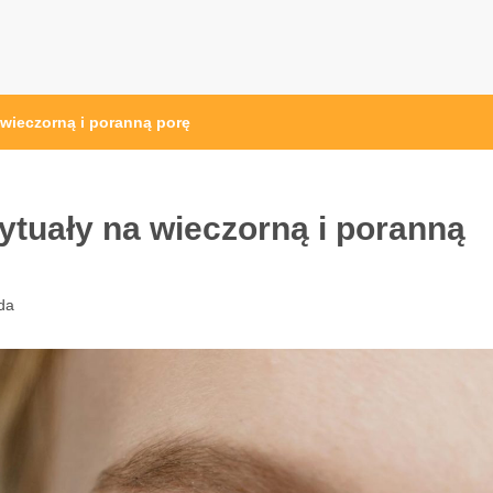
 wieczorną i poranną porę
rytuały na wieczorną i poranną
da