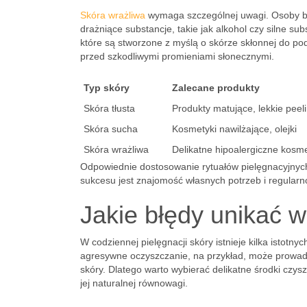
Skóra wrażliwa
wymaga szczególnej uwagi. Osoby b
drażniące substancje, takie jak alkohol czy silne s
które są stworzone z myślą o skórze skłonnej do p
przed szkodliwymi promieniami słonecznymi.
Typ skóry
Zalecane produkty
Skóra tłusta
Produkty matujące, lekkie peeli
Skóra sucha
Kosmetyki nawilżające, olejki
Skóra wrażliwa
Delikatne hipoalergiczne kosme
Odpowiednie dostosowanie rytuałów pielęgnacyjnych
sukcesu jest znajomość własnych potrzeb i regula
Jakie błędy unikać w
W codziennej pielęgnacji skóry istnieje kilka istotn
agresywne oczyszczanie, na przykład, może prowadzi
skóry. Dlatego warto wybierać delikatne środki czys
jej naturalnej równowagi.