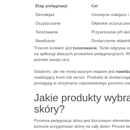
Etap pielęgnacji
Cel
Demakijaż
Usunięcie makijażu i
Oczyszczanie
Głębokie oczyszczen
Tonizowanie
Przywrócenie pH skó
Nawilżanie
Dostarczenie składn
Trzecim krokiem jest
tonizowanie
. Tonik odgrywa i
na aplikację dalszych produktów pielęgnacyjnych. W
potrzeb swojej cery.
Ostatnim, ale nie mniej ważnym etapem jest
nawilż
nawilżający krem lub serum. Produkty te dostarczaj
pomagają w utrzymaniu odpowiedniego poziomu naw
Jakie produkty wybra
skóry?
Poranna pielęgnacja skóry jest kluczowym elemente
pomoże przygotować skórę na cały dzień. Proces te