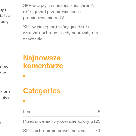
SPF w ciąży: jak bezpiecznie chronić
py i
skórę przed przebarwieniami i
 także
promieniowaniem UV
tuały
SPF w pielęgnacji skóry: jak działa
wskaźnik ochrony i kiedy naprawdę ma
znaczenie
Najnowsze
komentarze
ożemy
ć w
Categories
 które
etyki i
Inne
5
e
Przebarwienia i wyrównanie kolorytu
125
y
SPF i ochrona przeciwsłoneczna
41