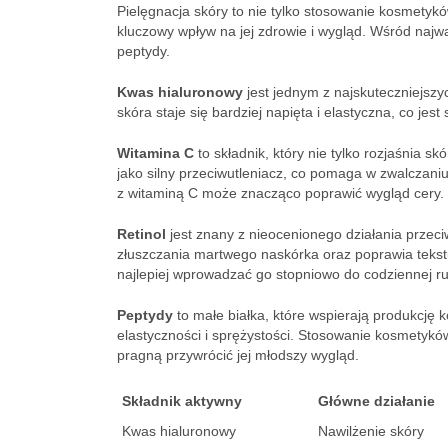
Pielęgnacja skóry to nie tylko stosowanie kosmetyk
kluczowy wpływ na jej zdrowie i wygląd. Wśród najważ
peptydy.
Kwas hialuronowy
jest jednym z najskuteczniejszy
skóra staje się bardziej napięta i elastyczna, co jest
Witamina C
to składnik, który nie tylko rozjaśnia s
jako silny przeciwutleniacz, co pomaga w zwalczan
z witaminą C może znacząco poprawić wygląd cery.
Retinol
jest znany z nieocenionego działania prze
złuszczania martwego naskórka oraz poprawia tekstu
najlepiej wprowadzać go stopniowo do codziennej ru
Peptydy
to małe białka, które wspierają produkcję k
elastyczności i sprężystości. Stosowanie kosmetykó
pragną przywrócić jej młodszy wygląd.
Składnik aktywny
Główne działanie
Kwas hialuronowy
Nawilżenie skóry