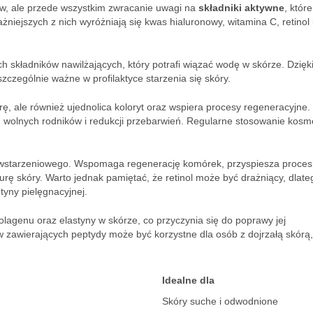
ów, ale przede wszystkim zwracanie uwagi na
składniki aktywne
, któr
niejszych z nich wyróżniają się kwas hialuronowy, witamina C, retinol 
ch składników nawilżających, który potrafi wiązać wodę w skórze. Dzięk
 szczególnie ważne w profilaktyce starzenia się skóry.
kórę, ale również ujednolica koloryt oraz wspiera procesy regeneracyjne.
iu wolnych rodników i redukcji przebarwień. Regularne stosowanie kos
ciwstarzeniowego. Wspomaga regenerację komórek, przyspiesza proces
rę skóry. Warto jednak pamiętać, że retinol może być drażniący, dlate
tyny pielęgnacyjnej.
olagenu oraz elastyny w skórze, co przyczynia się do poprawy jej
w zawierających peptydy może być korzystne dla osób z dojrzałą skórą,
Idealne dla
Skóry suche i odwodnione