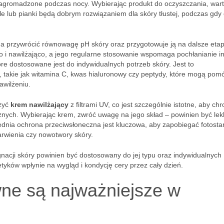
nagromadzone podczas nocy. Wybierając produkt do oczyszczania, war
e lub pianki będą dobrym rozwiązaniem dla skóry tłustej, podczas gdy 
 przywrócić równowagę pH skóry oraz przygotowuje ją na dalsze eta
co i nawilżająco, a jego regularne stosowanie wspomaga pochłanianie i
tóre dostosowane jest do indywidualnych potrzeb skóry. Jest to
, takie jak witamina C, kwas hialuronowy czy peptydy, które mogą pom
awilżeniu.
ożyć
krem nawilżający
z filtrami UV, co jest szczególnie istotne, aby chr
nych. Wybierając krem, zwróć uwagę na jego skład – powinien być lekk
dnia ochrona przeciwsłoneczna jest kluczowa, aby zapobiegać fotosta
arwienia czy nowotwory skóry.
acji skóry powinien być dostosowany do jej typu oraz indywidualnych
yków wpłynie na wygląd i kondycję cery przez cały dzień.
wne są najważniejsze w