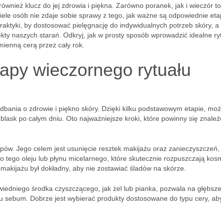
również klucz do jej zdrowia i piękna. Zarówno poranek, jak i wieczór to
ele osób nie zdaje sobie sprawy z tego, jak ważne są odpowiednie eta
praktyki, by dostosować pielęgnację do indywidualnych potrzeb skóry, a
kty naszych starań. Odkryj, jak w prosty sposób wprowadzić idealne ry
mienną cerą przez cały rok.
tapy wieczornego rytuału
 dbania o zdrowie i piękno skóry. Dzięki kilku podstawowym etapie, m
 blask po całym dniu. Oto najważniejsze kroki, które powinny się znaleź
apów. Jego celem jest usunięcie resztek makijażu oraz zanieczyszczeń,
 tego oleju lub płynu micelarnego, które skutecznie rozpuszczają kosm
emakijażu był dokładny, aby nie zostawiać śladów na skórze.
wiedniego środka czyszczącego, jak żel lub pianka, pozwala na głębsz
 sebum. Dobrze jest wybierać produkty dostosowane do typu cery, ab