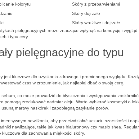
licanie kolorytu
Skóry z przebarwieniami
dzanie
Skóry dojrzałe
ści
Skóry wrażliwe i dojrzałe
ykach pielęgnacyjnych może znacząco wpłynąć na kondycję i wygląd 
eb i typu cery.
ały pielęgnacyjne do typu
ry jest kluczowe dla uzyskania zdrowego i promiennego wyglądu. Każdy
nwestować czas w zrozumienie, jak najlepiej dbać o swoją cerę.
ją sebum, co może prowadzić do błyszczenia i występowania zaskórnikó
óre pomogą zredukować nadmiar oleju. Warto wybierać kosmetyki o lekk
re usuną martwy naskórek i zapobiegną zatykanie porów.
ntensywnym nawilżaniu, aby przeciwdziałać uczuciu szorstkości i napi
dniki nawilżające, takie jak kwas hialuronowy czy masło shea. Regula
 kluczowe dla zachowania miękkości skóry.