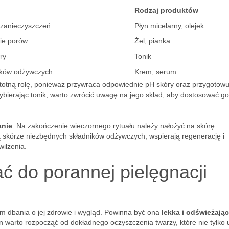
Rodzaj produktów
 zanieczyszczeń
Płyn micelarny, olejek
ie porów
Żel, pianka
ry
Tonik
ików odżywczych
Krem, serum
stotną rolę, ponieważ przywraca odpowiednie pH skóry oraz przygotowu
ybierając tonik, warto zwrócić uwagę na jego skład, aby dostosować g
anie
. Na zakończenie wieczornego rytuału należy nałożyć na skórę
ą skórze niezbędnych składników odżywczych, wspierają regenerację i
ilżenia.
ć do porannej pielęgnacji
m dbania o jej zdrowie i wygląd. Powinna być ona
lekka i odświeżają
n warto rozpocząć od dokładnego oczyszczenia twarzy, które nie tylko