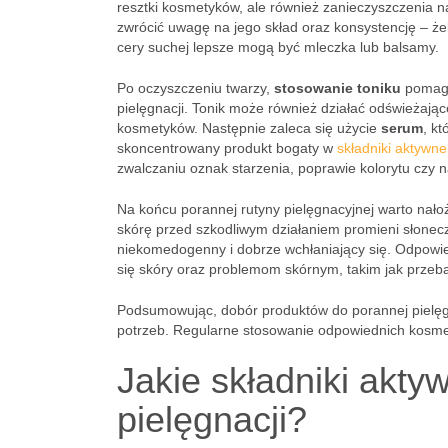
resztki kosmetyków, ale również zanieczyszczenia 
zwrócić uwagę na jego skład oraz konsystencję – żel
cery suchej lepsze mogą być mleczka lub balsamy.
Po oczyszczeniu twarzy,
stosowanie toniku
pomaga
pielęgnacji. Tonik może również działać odświeżają
kosmetyków. Następnie zaleca się użycie
serum
, k
skoncentrowany produkt bogaty w
składniki aktywne
zwalczaniu oznak starzenia, poprawie kolorytu czy n
Na końcu porannej rutyny pielęgnacyjnej warto nał
skórę przed szkodliwym działaniem promieni słonecz
niekomedogenny i dobrze wchłaniający się. Odpowie
się skóry oraz problemom skórnym, takim jak przeb
Podsumowując, dobór produktów do porannej pielęgn
potrzeb. Regularne stosowanie odpowiednich kosmet
Jakie składniki akty
pielęgnacji?