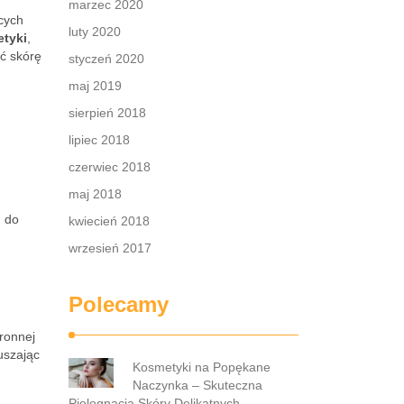
marzec 2020
cych
luty 2020
etyki
,
ć skórę
styczeń 2020
maj 2019
sierpień 2018
lipiec 2018
czerwiec 2018
maj 2018
m do
kwiecień 2018
wrzesień 2017
Polecamy
ronnej
uszając
Kosmetyki na Popękane
Naczynka – Skuteczna
Pielęgnacja Skóry Delikatnych