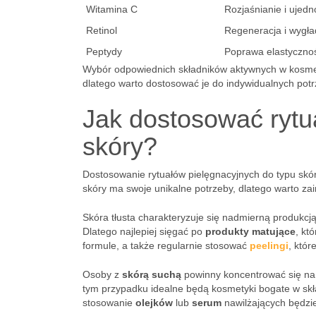
Witamina C
Rozjaśnianie i ujedno
Retinol
Regeneracja i wygła
Peptydy
Poprawa elastyczno
Wybór odpowiednich składników aktywnych w kosmet
dlatego warto dostosować je do indywidualnych potrz
Jak dostosować rytu
skóry?
Dostosowanie rytuałów pielęgnacyjnych do typu skó
skóry ma swoje unikalne potrzeby, dlatego warto zai
Skóra tłusta charakteryzuje się nadmierną produkc
Dlatego najlepiej sięgać po
produkty matujące
, kt
formule, a także regularnie stosować
peelingi
, któ
Osoby z
skórą suchą
powinny koncentrować się na i
tym przypadku idealne będą kosmetyki bogate w skła
stosowanie
olejków
lub
serum
nawilżających będzie