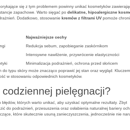
orykające się z tym problemem powinny unikać kosmetyków zawierają
ubstancje zapachowe. Warto sięgać po
delikatne, hipoalergiczne kosm
odrażnień. Dodatkowo, stosowanie
kremów z filtrami UV
pomoże chroni
Najważniejsze cechy
ngi
Redukcja sebum, zapobieganie zaskórnikom
Intensywne nawilżenie, przywrócenie elastyczności
tyki
Minimalizacja podrażnień, ochrona przed słońcem
 do typu skóry może znacząco poprawić jej stan oraz wygląd. Klucze
rność w stosowaniu odpowiednich kosmetyków.
 codziennej pielęgnacji?
ych błędów, których warto unikać, aby uzyskać optymalne rezultaty. Zbyt
ć do podrażnień, przesuszenia oraz osłabienia naturalnej bariery och
zczące, które skutecznie usuną zanieczyszczenia, jednocześnie nie nar