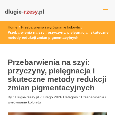
dlugie-rzesy.pl
Home
/
Przebarwienia i wyrównanie kolorytu
/
Przebarwienia na szyi: przyczyny, pielęgnacja i skuteczne
metody redukcji zmian pigmentacyjnych
Przebarwienia na szyi:
przyczyny, pielęgnacja i
skuteczne metody redukcji
zmian pigmentacyjnych
By :
Dlugie-rzesy.pl
7 lutego 2026
Category :
Przebarwienia i
wyrównanie kolorytu