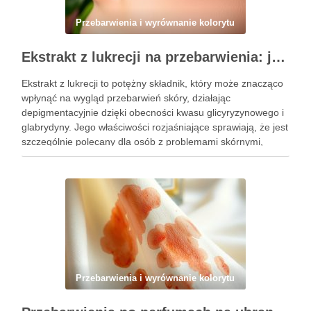
Przebarwienia i wyrównanie kolorytu
Ekstrakt z lukrecji na przebarwienia: jak działa i kiedy warto go stosować w pielęgnacji skóry
Ekstrakt z lukrecji to potężny składnik, który może znacząco
wpłynąć na wygląd przebarwień skóry, działając
depigmentacyjnie dzięki obecności kwasu glicyryzynowego i
glabrydyny. Jego właściwości rozjaśniające sprawiają, że jest
szczególnie polecany dla osób z problemami skórnymi,
takimi jak przebarwienia czy zmiany potrądzikowe. Warto
zrozumieć, kiedy i jak najlepiej włączyć go do …
Przebarwienia i wyrównanie kolorytu