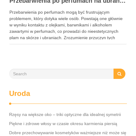
Przebarwienia po perfumach na ubraniach i skórze: przyczyny, usuwanie i zapobieganie błędom
Przebarwienia po perfumach mogą być frustrującym
problemem, który dotyka wiele osób. Powstają one głównie
w wyniku kontaktu z olejkami, barwnikami i alkoholem
zawartymi w perfumach, co prowadzi do nieestetycznych
plam na skórze i ubraniach. Zrozumienie przyczyn tych
przebarwień jest kluczowe, aby skutecznie im zapobiegać i
unikać najczęstszych błędów przy ich …
Uroda
Rzęsy na większe oko – triki optyczne dla idealnej symetrii
Piękne i zdrowe włosy w czasie okresu karmienia piersią
Dobre przechowywanie kosmetyków ważniejsze niż może się