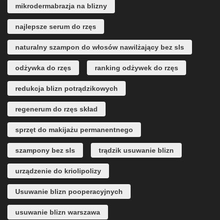
mikrodermabrazja na blizny
najlepsze serum do rzęs
naturalny szampon do włosów nawilżający bez sls
odżywka do rzęs
ranking odżywek do rzęs
redukcja blizn potrądzikowych
regenerum do rzęs skład
sprzęt do makijażu permanentnego
szampony bez sls
trądzik usuwanie blizn
urządzenie do kriolipolizy
Usuwanie blizn pooperacyjnych
usuwanie blizn warszawa