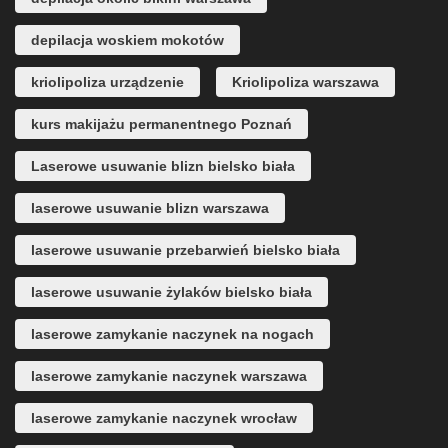
depilacja woskiem mokotów
kriolipoliza urządzenie
Kriolipoliza warszawa
kurs makijażu permanentnego Poznań
Laserowe usuwanie blizn bielsko biała
laserowe usuwanie blizn warszawa
laserowe usuwanie przebarwień bielsko biała
laserowe usuwanie żylaków bielsko biała
laserowe zamykanie naczynek na nogach
laserowe zamykanie naczynek warszawa
laserowe zamykanie naczynek wrocław