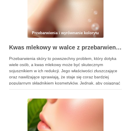
Przebarwienia i wyrównanie kolorytu
Kwas mlekowy w walce z przebarwieniami: skuteczne działanie i najczęstsze błędy stosowania
Przebarwienia skóry to powszechny problem, który dotyka
wiele osób, a kwas mlekowy może być skutecznym
sojusznikiem w ich redukcji. Jego właściwości złuszczające
oraz nawilżające sprawiają, że staje się coraz bardziej
popularnym składnikiem kosmetyków. Jednak, aby osiągnąć
zamierzone efekty, kluczowe jest nie tylko jego odpowiednie
stosowanie, ale także unikanie typowych błędów, …