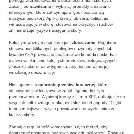
pomogą w zredukowaniu widoczności zmian skórnych.
Zacznij od
nawilżania
– wybieraj produkty o działaniu
intensywnym, które zatrzymują wilgoć i poprawiają
elastyczność skóry. Aplikuj kremy lub sera, delikatnie
wmasowując je w skórę; stosowanie okrężnych ruchów
zminimalizuje ryzyko naciągania skóry.
Kolejnym ważnym aspektem jest
złuszczanie
. Regularne
stosowanie delikatnych peelingów enzymatycznych lub
kwasów AHA pozwala usunąć martwe komórki naskórka i
ułatwia wchłanianie kolejnych produktów pielęgnacyjnych.
Złuszczaj skórę raz w tygodniu, aby nie podrażnić jej
wrażliwego obszaru szyi.
Nie zapomnij o
ochronie przeciwsłonecznej
, której
stosowanie jest kluczowe w zapobieganiu dalszym
przebarwieniom. Wybieraj kremy z filtrem SPF, aplikując je na
szyję i dekolt każdego ranka, niezależnie od pogody. Dzięki
temu zmniejszysz ryzyko powstawania nowych zmian w
kolorze skóry.
Zadbaj o regularność w stosowaniu tych metod, aby
dostrzegać postępy w poprawie wyglądu skóry szyi. Również