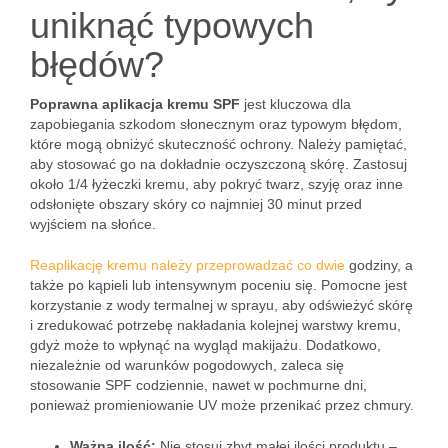
uniknąć typowych
błędów?
Poprawna aplikacja kremu SPF
jest kluczowa dla
zapobiegania szkodom słonecznym oraz typowym błędom,
które mogą obniżyć skuteczność ochrony. Należy pamiętać,
aby stosować go na dokładnie oczyszczoną skórę. Zastosuj
około 1/4 łyżeczki kremu, aby pokryć twarz, szyję oraz inne
odsłonięte obszary skóry co najmniej 30 minut przed
wyjściem na słońce.
Reaplikację kremu należy przeprowadzać co dwie
godziny, a
także po kąpieli lub intensywnym poceniu się. Pomocne jest
korzystanie z wody termalnej w sprayu, aby odświeżyć skórę
i zredukować potrzebę nakładania kolejnej warstwy kremu,
gdyż może to wpłynąć na wygląd makijażu. Dodatkowo,
niezależnie od warunków pogodowych, zaleca się
stosowanie SPF codziennie, nawet w pochmurne dni,
ponieważ promieniowanie UV może przenikać przez chmury.
Ważna ilość:
Nie stosuj zbyt małej ilości produktu –