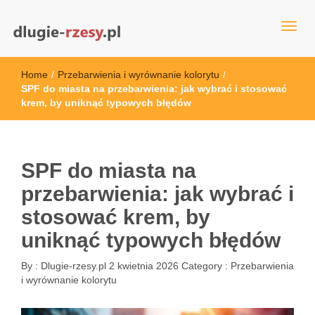
dlugie-rzesy.pl
Home
/
Przebarwienia i wyrównanie kolorytu
/
SPF do miasta na przebarwienia: jak wybrać i stosować
krem, by uniknąć typowych błędów
SPF do miasta na
przebarwienia: jak wybrać i
stosować krem, by
uniknąć typowych błędów
By :
Dlugie-rzesy.pl
2 kwietnia 2026
Category :
Przebarwienia
i wyrównanie kolorytu