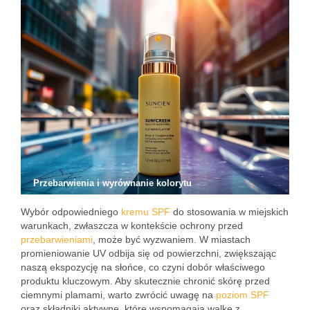
Przebarwienia i wyrównanie kolorytu
Wybór odpowiedniego
kremu SPF
do stosowania w miejskich
warunkach, zwłaszcza w kontekście ochrony przed
przebarwieniami
, może być wyzwaniem. W miastach
promieniowanie UV odbija się od powierzchni, zwiększając
naszą ekspozycję na słońce, co czyni dobór właściwego
produktu kluczowym. Aby skutecznie chronić skórę przed
ciemnymi plamami, warto zwrócić uwagę na
poziom SPF
oraz składniki aktywne, które wspomagają walkę z