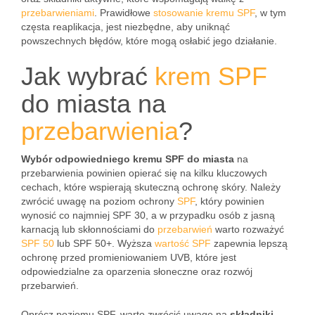
przebarwieniami
. Prawidłowe
stosowanie kremu SPF
, w tym
częsta reaplikacja, jest niezbędne, aby uniknąć
powszechnych błędów, które mogą osłabić jego działanie.
Jak wybrać
krem SPF
do miasta na
przebarwienia
?
Wybór odpowiedniego kremu SPF do miasta
na
przebarwienia powinien opierać się na kilku kluczowych
cechach, które wspierają skuteczną ochronę skóry. Należy
zwrócić uwagę na poziom ochrony
SPF
, który powinien
wynosić co najmniej SPF 30, a w przypadku osób z jasną
karnacją lub skłonnościami do
przebarwień
warto rozważyć
SPF 50
lub SPF 50+. Wyższa
wartość SPF
zapewnia lepszą
ochronę przed promieniowaniem UVB, które jest
odpowiedzialne za oparzenia słoneczne oraz rozwój
przebarwień.
Oprócz poziomu SPF, warto zwrócić uwagę na
składniki