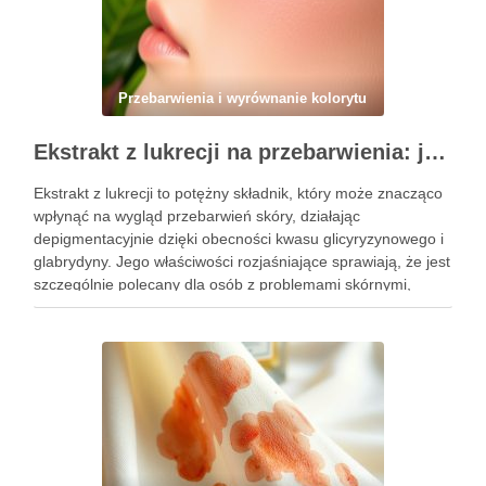
Przebarwienia i wyrównanie kolorytu
Ekstrakt z lukrecji na przebarwienia: jak działa i kiedy warto go stosować w pielęgnacji skóry
Ekstrakt z lukrecji to potężny składnik, który może znacząco
wpłynąć na wygląd przebarwień skóry, działając
depigmentacyjnie dzięki obecności kwasu glicyryzynowego i
glabrydyny. Jego właściwości rozjaśniające sprawiają, że jest
szczególnie polecany dla osób z problemami skórnymi,
takimi jak przebarwienia czy zmiany potrądzikowe. Warto
zrozumieć, kiedy i jak najlepiej włączyć go do …