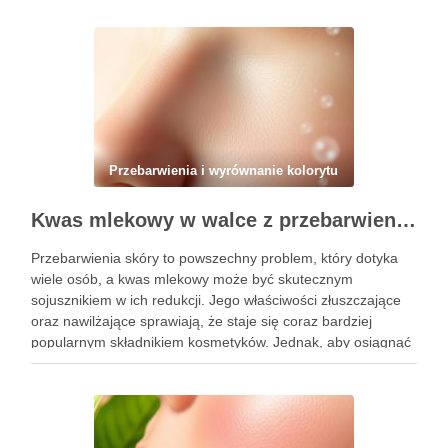
Przebarwienia i wyrównanie kolorytu
Kwas mlekowy w walce z przebarwieniami: skuteczne działanie i najczęstsze błędy stosowania
Przebarwienia skóry to powszechny problem, który dotyka
wiele osób, a kwas mlekowy może być skutecznym
sojusznikiem w ich redukcji. Jego właściwości złuszczające
oraz nawilżające sprawiają, że staje się coraz bardziej
popularnym składnikiem kosmetyków. Jednak, aby osiągnąć
zamierzone efekty, kluczowe jest nie tylko jego odpowiednie
stosowanie, ale także unikanie typowych błędów, …