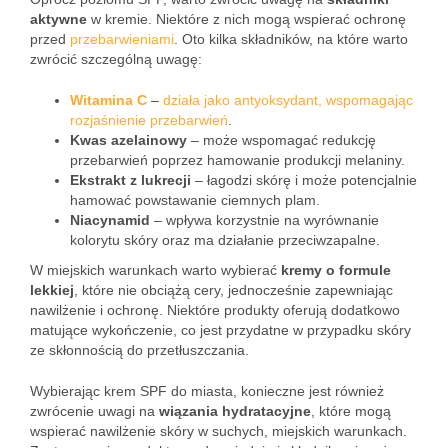
aktywne
w kremie. Niektóre z nich mogą wspierać ochronę
przed
przebarwieniami
. Oto kilka składników, na które warto
zwrócić szczególną uwagę:
Witamina C
–
działa jako antyoksydant, wspomagając
rozjaśnienie przebarwień
.
Kwas azelainowy
– może wspomagać redukcję
przebarwień poprzez hamowanie produkcji melaniny.
Ekstrakt z lukrecji
– łagodzi skórę i może potencjalnie
hamować powstawanie ciemnych plam.
Niacynamid
– wpływa korzystnie na wyrównanie
kolorytu skóry oraz ma działanie przeciwzapalne.
W miejskich warunkach warto wybierać
kremy o formule
lekkiej
, które nie obciążą cery, jednocześnie zapewniając
nawilżenie i ochronę. Niektóre produkty oferują dodatkowo
matujące wykończenie, co jest przydatne w przypadku skóry
ze skłonnością do przetłuszczania.
Wybierając krem SPF do miasta, konieczne jest również
zwrócenie uwagi na
wiązania hydratacyjne
, które mogą
wspierać nawilżenie skóry w suchych, miejskich warunkach.