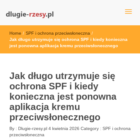
dlugie-rzesy.pl
Home
/
SPF i ochrona przeciwsłoneczna
/
Jak długo utrzymuje się ochrona SPF i kiedy konieczna
jest ponowna aplikacja kremu przeciwsłonecznego
Jak długo utrzymuje się
ochrona SPF i kiedy
konieczna jest ponowna
aplikacja kremu
przeciwsłonecznego
By :
Dlugie-rzesy.pl
4 kwietnia 2026
Category :
SPF i ochrona
przeciwsłoneczna