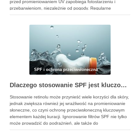
przed promieniowaniem UV zapobiega fotostarzeniu i
przebarwieniom, niezależnie od pogody. Regularne
aplikowanie filtrów przeciwsłonecznych to inwestycja w
piękną i zdrową cerę na lata. Warto zrozumieć, jak …
SPF i ochrona przeciwsłoneczna
Dlaczego stosowanie SPF jest kluczowe podczas kuracji retinolem i jak to robić prawidłowo
Stosowanie retinolu może przynieść wiele korzyści dla skóry,
jednak zwiększa również jej wrażliwość na promieniowanie
słoneczne, co czyni ochronę przeciwsłoneczną kluczowym
elementem każdej kuracji. Ignorowanie filtrów SPF nie tylko
może prowadzić do podrażnień, ale także do
nieestetycznych przebarwień. Dlatego codzienne stosowanie
kremu z filtrem jest niezbędne, aby maksymalizować efekty