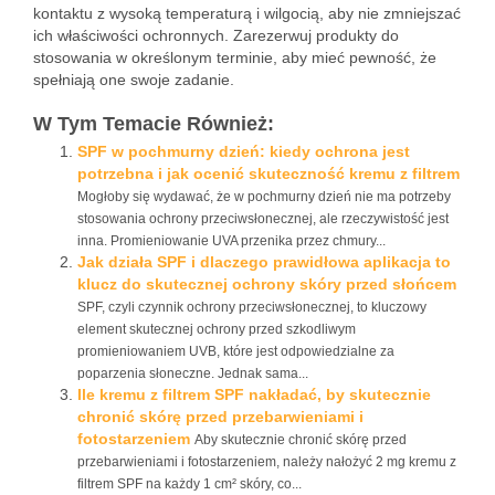
kontaktu z wysoką temperaturą i wilgocią, aby nie zmniejszać
ich właściwości ochronnych. Zarezerwuj produkty do
stosowania w określonym terminie, aby mieć pewność, że
spełniają one swoje zadanie.
W Tym Temacie Również:
SPF w pochmurny dzień: kiedy ochrona jest
potrzebna i jak ocenić skuteczność kremu z filtrem
Mogłoby się wydawać, że w pochmurny dzień nie ma potrzeby
stosowania ochrony przeciwsłonecznej, ale rzeczywistość jest
inna. Promieniowanie UVA przenika przez chmury...
Jak działa SPF i dlaczego prawidłowa aplikacja to
klucz do skutecznej ochrony skóry przed słońcem
SPF, czyli czynnik ochrony przeciwsłonecznej, to kluczowy
element skutecznej ochrony przed szkodliwym
promieniowaniem UVB, które jest odpowiedzialne za
poparzenia słoneczne. Jednak sama...
Ile kremu z filtrem SPF nakładać, by skutecznie
chronić skórę przed przebarwieniami i
fotostarzeniem
Aby skutecznie chronić skórę przed
przebarwieniami i fotostarzeniem, należy nałożyć 2 mg kremu z
filtrem SPF na każdy 1 cm² skóry, co...