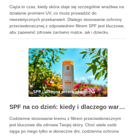
Ciąża to czas, kiedy skóra staje się szczególnie wrażliwa na
działanie promieni UV, co może prowadzić do
nieestetycznych przebarwień. Dlatego stosowanie ochrony
przeciwsłonecznej z odpowiednim filtrem SPF jest kluczowe,
aby zapewnić zdrowie zarówno matce, jak i dziecku.
Właściwa ochrona przeciwsłoneczna nie tylko zapobiega
fotostarzeniu się skóry, ale także minimalizuje ryzyko …
SPF i ochrona przeciwsłoneczna
SPF na co dzień: kiedy i dlaczego warto sięgać po krem z filtrem przeciwsłonecznym
Codzienne stosowanie kremu z filtrem przeciwsłonecznym
jest kluczowe dla zdrowia Twojej skóry. Choć wiele osób
sięga po niego tylko w słoneczne dni, codzienna ochrona