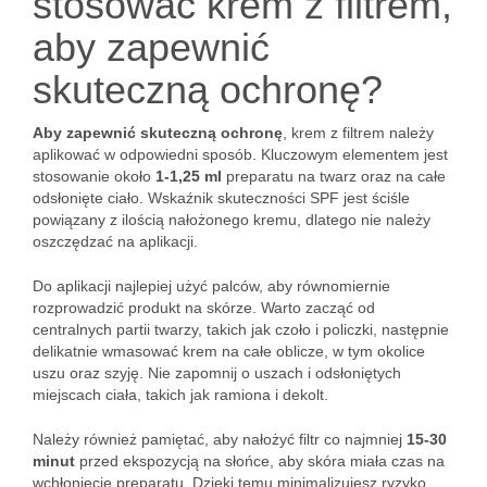
stosować krem z filtrem,
aby zapewnić
skuteczną ochronę?
Aby zapewnić skuteczną ochronę
, krem z filtrem należy
aplikować w odpowiedni sposób. Kluczowym elementem jest
stosowanie około
1-1,25 ml
preparatu na twarz oraz na całe
odsłonięte ciało. Wskaźnik skuteczności SPF jest ściśle
powiązany z ilością nałożonego kremu, dlatego nie należy
oszczędzać na aplikacji.
Do aplikacji najlepiej użyć palców, aby równomiernie
rozprowadzić produkt na skórze. Warto zacząć od
centralnych partii twarzy, takich jak czoło i policzki, następnie
delikatnie wmasować krem na całe oblicze, w tym okolice
uszu oraz szyję. Nie zapomnij o uszach i odsłoniętych
miejscach ciała, takich jak ramiona i dekolt.
Należy również pamiętać, aby nałożyć filtr co najmniej
15-30
minut
przed ekspozycją na słońce, aby skóra miała czas na
wchłonięcie preparatu. Dzięki temu minimalizujesz ryzyko