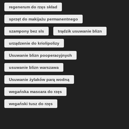
regenerum do rzęs skład
sprzęt do makijażu permanentnego
szampony bez sls
trądzik usuwanie blizn
urządzenie do kriolipolizy
Usuwanie blizn pooperacyjnych
usuwanie blizn warszawa
Usuwanie żylaków parą wodną
wegańska mascara do rzęs
wegański tusz do rzęs