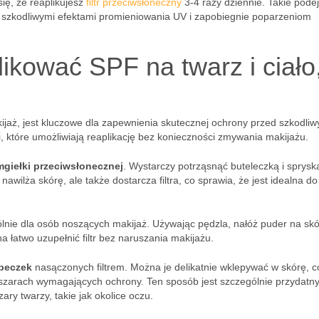
się, że reaplikujesz
filtr przeciwsłoneczny
3-4 razy dziennie. Takie podej
 szkodliwymi efektami promieniowania UV i zapobiegnie poparzeniom
ikować SPF na twarz i ciało
ijaż, jest kluczowe dla zapewnienia skutecznej ochrony przed szkodli
, które umożliwiają reaplikację bez konieczności zmywania makijażu.
mgiełki przeciwsłonecznej
. Wystarczy potrząsnąć buteleczką i sprysk
nawilża skórę, ale także dostarcza filtra, co sprawia, że jest idealna do
ólnie dla osób noszących makijaż. Używając pędzla, nałóż puder na sk
 łatwo uzupełnić filtr bez naruszania makijażu.
beczek
nasączonych filtrem. Można je delikatnie wklepywać w skórę, c
szarach wymagających ochrony. Ten sposób jest szczególnie przydatn
ry twarzy, takie jak okolice oczu.