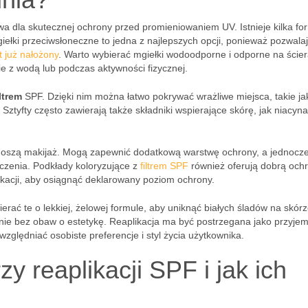
wa dla skutecznej ochrony przed promieniowaniem UV. Istnieje kilka fo
iełki przeciwsłoneczne to jedna z najlepszych opcji, ponieważ pozwala
t już nałożony
. Warto wybierać mgiełki wodoodporne i odporne na ścier
ie z wodą lub podczas aktywności fizycznej.
iltrem
SPF. Dzięki nim można łatwo pokrywać wrażliwe miejsca, takie jak
Sztyfty często zawierają także składniki wspierające skórę, jak niacyn
 noszą makijaż. Mogą zapewnić dodatkową warstwę ochrony, a jednocz
czenia. Podkłady koloryzujące z
filtrem SPF
również oferują dobrą och
likacji, aby osiągnąć deklarowany poziom ochrony.
erać te o lekkiej, żelowej formule, aby uniknąć białych śladów na skór
nie bez obaw o estetykę. Reaplikacja ma być postrzegana jako przyje
ględniać osobiste preferencje i styl życia użytkownika.
y reaplikacji SPF i jak ich