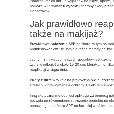
Podczas letnich dni lub wyjazdów na plażę, upewnij 
pomoże w utrzymaniu wysokiej ochrony skóry przed
słonecznym.
Jak prawidłowo reapl
także na makijaż?
Prawidłowe nałożenie SPF
na skórę, w tym na mak
promieniowaniem UV. Istnieją różne metody aplikacji
Jednym z najwygodniejszych sposobów jest użycie
twarz w odległości około 15-20 cm. Mgiełka nie tylko 
reaplikacji w ciągu dnia.
Pudry z filtrem
to kolejna praktyczna opcja, szczeg
strefach, które wymagają ochrony. Dzięki temu można
Inną skuteczną metodą jest aplikacja za pomocą
gą
pozwala na równomierne rozłożenie produktu na ob
ponownego nałożenia SPF na bardziej wrażliwe obsza