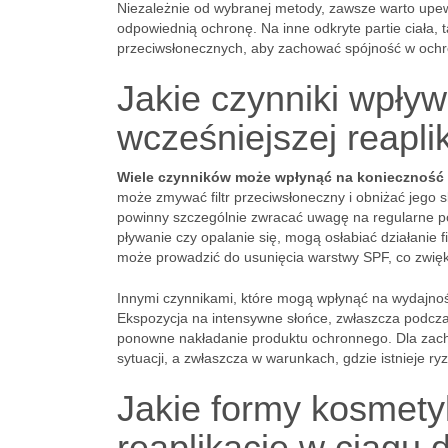
Niezależnie od wybranej metody, zawsze warto upewn
odpowiednią ochronę. Na inne odkryte partie ciała, 
przeciwsłonecznych, aby zachować spójność w ochr
Jakie czynniki wpły
wcześniejszej reapli
Wiele czynników może wpłynąć na konieczność wc
może zmywać filtr przeciwsłoneczny i obniżać jego 
powinny szczególnie zwracać uwagę na regularne po
pływanie czy opalanie się, mogą osłabiać działanie 
może prowadzić do usunięcia warstwy SPF, co zwięks
Innymi czynnikami, które mogą wpłynąć na wydajność
Ekspozycja na intensywne słońce, zwłaszcza podcza
ponowne nakładanie produktu ochronnego. Dla zach
sytuacji, a zwłaszcza w warunkach, gdzie istnieje ry
Jakie formy kosmet
reaplikację w ciągu 