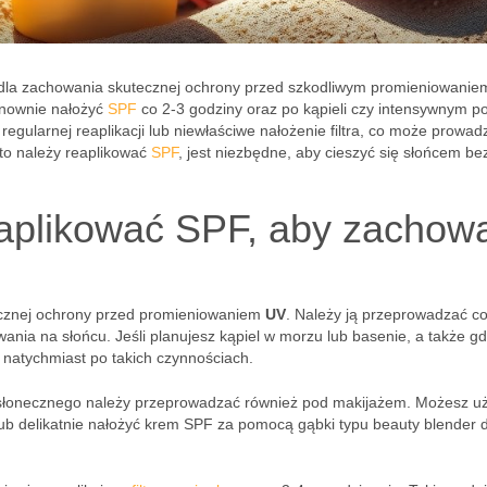
wa dla zachowania skutecznej ochrony przed szkodliwym promieniowanie
onownie nałożyć
SPF
co 2-3 godziny oraz po kąpieli czy intensywnym p
 regularnej reaplikacji lub niewłaściwe nałożenie filtra, co może prowad
sto należy reaplikować
SPF
, jest niezbędne, aby cieszyć się słońcem b
reaplikować SPF, aby zachow
ecznej ochrony przed promieniowaniem
UV
. Należy ją przeprowadzać co
ania na słońcu. Jeśli planujesz kąpiel w morzu lub basenie, a także g
ć natychmiast po takich czynnościach.
iwsłonecznego należy przeprowadzać również pod makijażem. Możesz u
ub delikatnie nałożyć krem SPF za pomocą gąbki typu beauty blender d