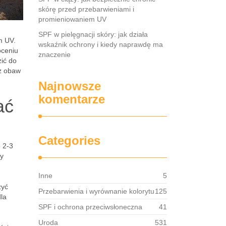
skórę przed przebarwieniami i
promieniowaniem UV
SPF w pielęgnacji skóry: jak działa
m UV.
wskaźnik ochrony i kiedy naprawdę ma
oceniu
znaczenie
zić do
ez obaw
Najnowsze
komentarze
ać
Categories
 2-3
dy
Inne
5
żyć
Przebarwienia i wyrównanie kolorytu
125
la
SPF i ochrona przeciwsłoneczna
41
Uroda
531