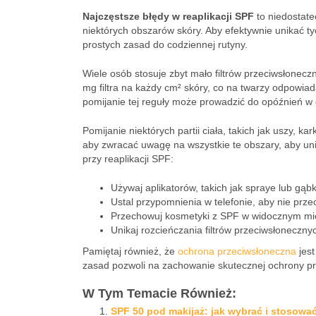
Najczęstsze błędy w reaplikacji SPF
to niedostate
niektórych obszarów skóry. Aby efektywnie unikać t
prostych zasad do codziennej rutyny.
Wiele osób stosuje zbyt mało filtrów przeciwsłonecz
mg filtra na każdy cm² skóry, co na twarzy odpowiad
pomijanie tej reguły może prowadzić do opóźnień 
Pomijanie niektórych partii ciała, takich jak uszy, 
aby zwracać uwagę na wszystkie te obszary, aby un
przy reaplikacji SPF:
Używaj aplikatorów, takich jak spraye lub gąb
Ustal przypomnienia w telefonie, aby nie prz
Przechowuj kosmetyki z SPF w widocznym mie
Unikaj rozcieńczania filtrów przeciwsłoneczny
Pamiętaj również, że
ochrona przeciwsłoneczna
jest
zasad pozwoli na zachowanie skutecznej ochrony p
W Tym Temacie Również:
SPF 50 pod makijaż: jak wybrać i stosowa