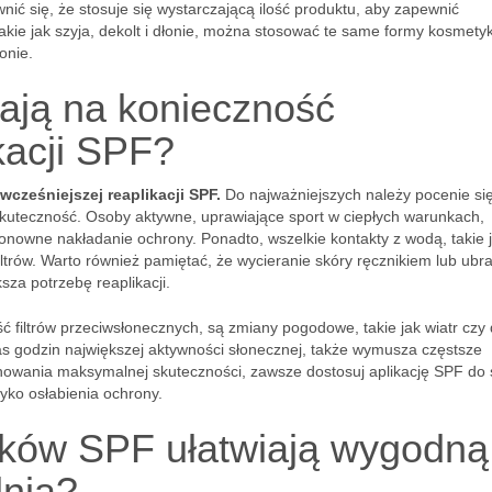
ić się, że stosuje się wystarczającą ilość produktu, aby zapewnić
takie jak szyja, dekolt i dłonie, można stosować te same formy kosmet
onie.
wają na konieczność
kacji SPF?
ześniejszej reaplikacji SPF.
Do najważniejszych należy pocenie się
skuteczność. Osoby aktywne, uprawiające sport w ciepłych warunkach,
nowne nakładanie ochrony. Ponadto, wszelkie kontakty z wodą, takie 
filtrów. Warto również pamiętać, że wycieranie skóry ręcznikiem lub ub
za potrzebę reaplikacji.
 filtrów przeciwsłonecznych, są zmiany pogodowe, takie jak wiatr czy
s godzin największej aktywności słonecznej, także wymusza częstsze
owania maksymalnej skuteczności, zawsze dostosuj aplikację SPF do 
zyko osłabienia ochrony.
yków SPF ułatwiają wygodną
dnia?