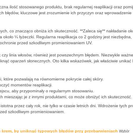
czna ilość stosowanego produktu, brak regularnej reaplikacji oraz pomi
ych błędów, kluczowe jest zrozumienie ich przyczyn oraz wprowadzenie
nych, co znacząco obniża ich skuteczność. **Zaleca się** nakładanie ok
a około ¼ łyżeczki. Regularna reaplikacja co 2 godziny jest niezbędna,
w ochronie przed szkodliwym promieniowaniem UV.
kark czy linia włosów, również jest powszechnym błędem. Niezwykle ważne 
iknąć oparzeń słonecznych. Oto kilka wskazówek, jak właściwie unikać
ki, które pozwalają na równomierne pokrycie całej skóry.
eoczyć momentów reaplikacji.
jscu, aby przypominały o regularnym stosowaniu.
ch mieszając je z innymi produktami, co może obniżyć ich skuteczność.
 istotna przez cały rok, nie tylko w czasie letnich dni. Wdrożenie tych p
rzed szkodliwym promieniowaniem.
ć krem, by uniknąć typowych błędów przy przebarwieniach
Wybór