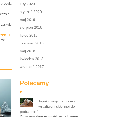
 produkt
luty 2020
styczeń 2020
tecznie
maj 2019
a zyskuje
sierpień 2018
rzeniu
lipiec 2018
erze
czerwiec 2018
maj 2018
kwiecień 2018
wrzesień 2017
Polecamy
Tajniki pielęgnacji cery
wrażliwej i skłonnej do
podrażnień
na
Cera wrażliwa to problem, z którym