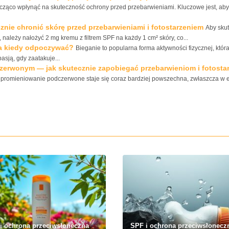
ąco wpłynąć na skuteczność ochrony przed przebarwieniami. Kluczowe jest, aby
cznie chronić skórę przed przebarwieniami i fotostarzeniem
Aby sku
 należy nałożyć 2 mg kremu z filtrem SPF na każdy 1 cm² skóry, co...
, a kiedy odpoczywać?
Bieganie to popularna forma aktywności fizycznej, któr
pasją, gdy zaatakuje...
zerwonym — jak skutecznie zapobiegać przebarwieniom i fotosta
i promieniowanie podczerwone staje się coraz bardziej powszechna, zwłaszcza w 
i ochrona przeciwsłoneczna
SPF i ochrona przeciwsłonecz