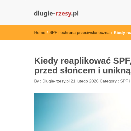
dlugie-rzesy.pl
Home
/
SPF i ochrona przeciwsłoneczna
/
Kiedy r
Kiedy reaplikować SPF
przed słońcem i unikn
By :
Dlugie-rzesy.pl
21 lutego 2026
Category :
SPF i