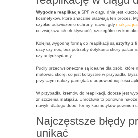
Wygodna reaplikacja
SPF w ciągu dnia jest kluczo
kosmetyków, które znacznie ułatwiają ten proces. Mg
szybkie odświeżenie ochrony, nawet gdy
makijaż jes
co zwiększa ich efektywność, szczególnie w kontakc
Kolejną wygodną formą do reaplikacji są
sztyfty z f
uszy czy nos, bez potrzeby dotykania skóry palcami. 
czy antyoksydanty.
Pudry przeciwsłoneczne są idealne dla osób, które
matować skórę, co jest korzystne w przypadku błysz
przy czym należy pamiętać o odpowiedniej ilości ap
W przypadku kremów do reaplikacji, dobrze jest wybi
zniszczenia makijażu. Umożliwia to ponowne nałoże
nawyk, dlatego dobór formy kosmetyków powinien uwz
Najczęstsze błędy prz
unikać