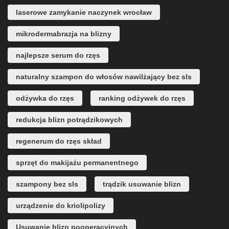
laserowe zamykanie naczynek wrocław
mikrodermabrazja na blizny
najlepsze serum do rzęs
naturalny szampon do włosów nawilżający bez sls
odżywka do rzęs
ranking odżywek do rzęs
redukcja blizn potrądzikowych
regenerum do rzęs skład
sprzęt do makijażu permanentnego
szampony bez sls
trądzik usuwanie blizn
urządzenie do kriolipolizy
Usuwanie blizn pooperacyjnych