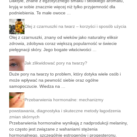
Daktyle, znane z egzotycznego smaku i słodkiego aromatu,
kryją w sobie znacznie więcej niż tylko przyjemność dla
podniebienia. Te małe owoce …
Olej z czarnuszki na twarz – korzyści i sposób użycia
Olej z czarnuszki, znany od wieków jako naturalny eliksir
zdrowia, zdobywa coraz większą popularność w świecie
pielęgnacji skóry. Jego bogate właściwości …
Jak zlikwidować pory na twarzy?
Duże pory na twarzy to problem, który dotyka wiele osób i
może wpływać na pewność siebie oraz ogólne
samopoczucie. Wiedza na …
Przebarwienia hormonalne: mechanizmy
powstawania, diagnostyka i skuteczne metody łagodzenia
zmian skórnych
Przebarwienia hormonalne wynikają z nadprodukcji melaniny,
co często jest związane z wahaniami stężenia
hormonalnego, szczególnie estrogenów i progesteronu.