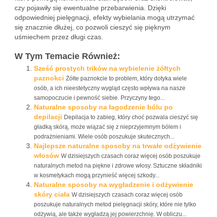
czy pojawiły się ewentualne przebarwienia. Dzięki
odpowiedniej pielęgnacji, efekty wybielania mogą utrzymać
się znacznie dłużej, co pozwoli cieszyć się pięknym
uśmiechem przez długi czas.
W Tym Temacie Również:
Sześć prostych trików na wybielenie żółtych
paznokci
Żółte paznokcie to problem, który dotyka wiele
osób, a ich nieestetyczny wygląd często wpływa na nasze
samopoczucie i pewność siebie. Przyczyny tego...
Naturalne sposoby na łagodzenie bólu po
depilacji
Depilacja to zabieg, który choć pozwala cieszyć się
gładką skórą, może wiązać się z nieprzyjemnym bólem i
podrażnieniami. Wiele osób poszukuje skutecznych...
Najlepsze naturalne sposoby na trwałe odżywienie
włosów
W dzisiejszych czasach coraz więcej osób poszukuje
naturalnych metod na piękne i zdrowe włosy. Sztuczne składniki
w kosmetykach mogą przynieść więcej szkody...
Naturalne sposoby na wygładzenie i odżywienie
skóry ciała
W dzisiejszych czasach coraz więcej osób
poszukuje naturalnych metod pielęgnacji skóry, które nie tylko
odżywią, ale także wygładzą jej powierzchnię. W obliczu...