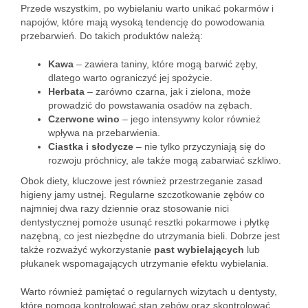
Przede wszystkim, po wybielaniu warto unikać pokarmów i
napojów, które mają wysoką tendencję do powodowania
przebarwień. Do takich produktów należą:
Kawa
– zawiera taniny, które mogą barwić zęby,
dlatego warto ograniczyć jej spożycie.
Herbata
– zarówno czarna, jak i zielona, może
prowadzić do powstawania osadów na zębach.
Czerwone wino
– jego intensywny kolor również
wpływa na przebarwienia.
Ciastka i słodycze
– nie tylko przyczyniają się do
rozwoju próchnicy, ale także mogą zabarwiać szkliwo.
Obok diety, kluczowe jest również przestrzeganie zasad
higieny jamy ustnej. Regularne szczotkowanie zębów co
najmniej dwa razy dziennie oraz stosowanie nici
dentystycznej pomoże usunąć resztki pokarmowe i płytkę
nazębną, co jest niezbędne do utrzymania bieli. Dobrze jest
także rozważyć wykorzystanie
past wybielających
lub
płukanek wspomagających utrzymanie efektu wybielania.
Warto również pamiętać o regularnych wizytach u dentysty,
które pomogą kontrolować stan zębów oraz skontrolować,