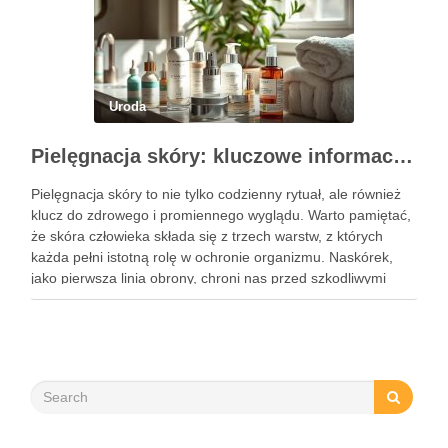
Uroda
Pielęgnacja skóry: kluczowe informacje i skuteczne metody
Pielęgnacja skóry to nie tylko codzienny rytuał, ale również
klucz do zdrowego i promiennego wyglądu. Warto pamiętać,
że skóra człowieka składa się z trzech warstw, z których
każda pełni istotną rolę w ochronie organizmu. Naskórek,
jako pierwsza linia obrony, chroni nas przed szkodliwymi
czynnikami zewnętrznymi, a nawilżająca skóra właściwa,
złożona …