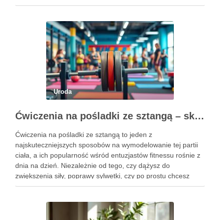
kluczowe jest, aby już od najmłodszych lat zadbać …
Uroda
Ćwiczenia na pośladki ze sztangą – skuteczne metody i techniki treningowe
Ćwiczenia na pośladki ze sztangą to jeden z
najskuteczniejszych sposobów na wymodelowanie tej partii
ciała, a ich popularność wśród entuzjastów fitnessu rośnie z
dnia na dzień. Niezależnie od tego, czy dążysz do
zwiększenia siły, poprawy sylwetki, czy po prostu chcesz
poczuć się lepiej w swoim ciele, odpowiednio dobrane
ćwiczenia mogą …