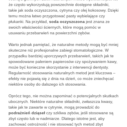
że często wykorzystują powszechnie dostępne składniki,
takie jak soda oczyszczona, cytryna czy olej kokosowy. Dzięki
temu można łatwo przygotować pasty wybielające czy
płukanki. Na przykład,
soda oczyszczona
jest znana ze
swoich właściwości ściernych, które mogą pomóc w
usuwaniu przebarwień na powierzchni zębów.
Warto jednak pamiętać, że naturalne metody mogą być mniej
skuteczne niż profesjonalne zabiegi stomatologiczne. W
przypadku bardziej uporczywych przebarwień, takich jak te
spowodowane paleniem papierosów czy spożywaniem kawy,
może być konieczne skorzystanie z interwencji dentysty.
Regularność stosowania naturalnych metod jest kluczowa –
efekty nie pojawią się z dnia na dzień, co może zniechęcać
niektóre osoby do dalszego ich stosowania.
Oprócz tego, nie można zapominać o potencjalnych skutkach
ubocznych. Niektóre naturalne składniki, zwłaszcza kwasy,
takie jak te zawarte w cytrynie, mogą prowadzić do
podrażnień dziąseł
czy szkliwa zębów, jeśli stosowane są
zbyt często lub w nadmiarze. Dlatego istotne jest, aby
zachować ostrożność i nie stosować tych metod zbyt