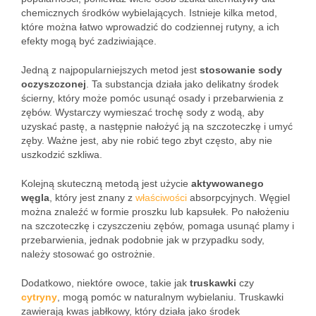
chemicznych środków wybielających. Istnieje kilka metod,
które można łatwo wprowadzić do codziennej rutyny, a ich
efekty mogą być zadziwiające.
Jedną z najpopularniejszych metod jest
stosowanie sody
oczyszczonej
. Ta substancja działa jako delikatny środek
ścierny, który może pomóc usunąć osady i przebarwienia z
zębów. Wystarczy wymieszać trochę sody z wodą, aby
uzyskać pastę, a następnie nałożyć ją na szczoteczkę i umyć
zęby. Ważne jest, aby nie robić tego zbyt często, aby nie
uszkodzić szkliwa.
Kolejną skuteczną metodą jest użycie
aktywowanego
węgla
, który jest znany z
właściwości
absorpcyjnych. Węgiel
można znaleźć w formie proszku lub kapsułek. Po nałożeniu
na szczoteczkę i czyszczeniu zębów, pomaga usunąć plamy i
przebarwienia, jednak podobnie jak w przypadku sody,
należy stosować go ostrożnie.
Dodatkowo, niektóre owoce, takie jak
truskawki
czy
cytryny
, mogą pomóc w naturalnym wybielaniu. Truskawki
zawierają kwas jabłkowy, który działa jako środek