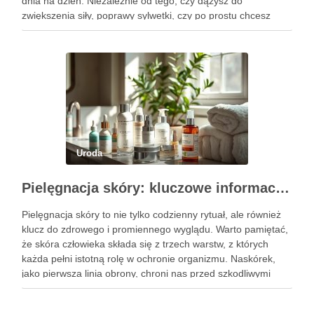
dnia na dzień. Niezależnie od tego, czy dążysz do
zwiększenia siły, poprawy sylwetki, czy po prostu chcesz
poczuć się lepiej w swoim ciele, odpowiednio dobrane
ćwiczenia mogą …
Uroda
Pielęgnacja skóry: kluczowe informacje i skuteczne metody
Pielęgnacja skóry to nie tylko codzienny rytuał, ale również
klucz do zdrowego i promiennego wyglądu. Warto pamiętać,
że skóra człowieka składa się z trzech warstw, z których
każda pełni istotną rolę w ochronie organizmu. Naskórek,
jako pierwsza linia obrony, chroni nas przed szkodliwymi
czynnikami zewnętrznymi, a nawilżająca skóra właściwa,
złożona …