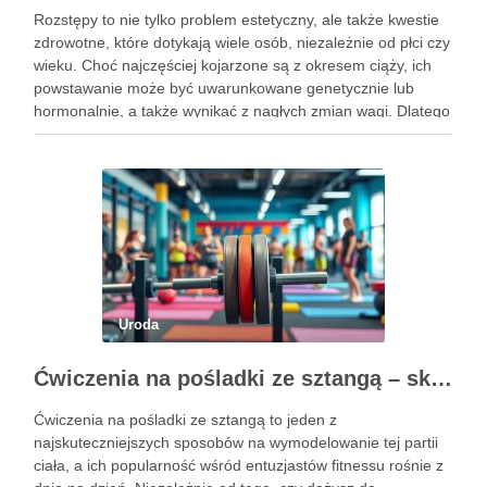
Rozstępy to nie tylko problem estetyczny, ale także kwestie
zdrowotne, które dotykają wiele osób, niezależnie od płci czy
wieku. Choć najczęściej kojarzone są z okresem ciąży, ich
powstawanie może być uwarunkowane genetycznie lub
hormonalnie, a także wynikać z nagłych zmian wagi. Dlatego
kluczowe jest, aby już od najmłodszych lat zadbać …
Uroda
Ćwiczenia na pośladki ze sztangą – skuteczne metody i techniki treningowe
Ćwiczenia na pośladki ze sztangą to jeden z
najskuteczniejszych sposobów na wymodelowanie tej partii
ciała, a ich popularność wśród entuzjastów fitnessu rośnie z