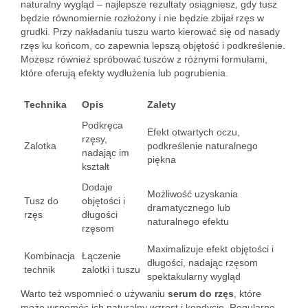
naturalny wygląd – najlepsze rezultaty osiągniesz, gdy tusz
będzie równomiernie rozłożony i nie będzie zbijał rzęs w
grudki. Przy nakładaniu tuszu warto kierować się od nasady
rzęs ku końcom, co zapewnia lepszą objętość i podkreślenie.
Możesz również spróbować tuszów z różnymi formułami,
które oferują efekty wydłużenia lub pogrubienia.
Technika
Opis
Zalety
Podkręca
Efekt otwartych oczu,
rzęsy,
Zalotka
podkreślenie naturalnego
nadając im
piękna
kształt
Dodaje
Możliwość uzyskania
Tusz do
objętości i
dramatycznego lub
rzęs
długości
naturalnego efektu
rzęsom
Maximalizuje efekt objętości i
Kombinacja
Łączenie
długości, nadając rzęsom
technik
zalotki i tuszu
spektakularny wygląd
Warto też wspomnieć o używaniu
serum do rzęs
, które
może wspomóc ich naturalny wzrost i kondycję. Regularne