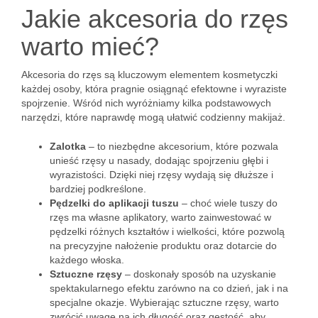
Jakie akcesoria do rzęs
warto mieć?
Akcesoria do rzęs są kluczowym elementem kosmetyczki
każdej osoby, która pragnie osiągnąć efektowne i wyraziste
spojrzenie. Wśród nich wyróżniamy kilka podstawowych
narzędzi, które naprawdę mogą ułatwić codzienny makijaż.
Zalotka
– to niezbędne akcesorium, które pozwala
unieść rzęsy u nasady, dodając spojrzeniu głębi i
wyrazistości. Dzięki niej rzęsy wydają się dłuższe i
bardziej podkreślone.
Pędzelki do aplikacji tuszu
– choć wiele tuszy do
rzęs ma własne aplikatory, warto zainwestować w
pędzelki różnych kształtów i wielkości, które pozwolą
na precyzyjne nałożenie produktu oraz dotarcie do
każdego włoska.
Sztuczne rzęsy
– doskonały sposób na uzyskanie
spektakularnego efektu zarówno na co dzień, jak i na
specjalne okazje. Wybierając sztuczne rzęsy, warto
zwrócić uwagę na ich długość oraz gęstość, aby