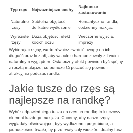
Najlepsze
Typ rzęs
Najważniejsze cechy
zastosowanie
Naturalne
Subtelna objętość,
Romantyczne randki,
rzęsy
delikatne wydłużenie
codzienny makijaż
Wyraziste
Duża objętość, efekt
Wieczorne wyjścia,
rzęsy
kocich oczu
imprezy
Wybierając rzęsy, warto również zwrócić uwagę na ich
długość oraz kształt, aby wspólnie harmonizowały z Twoim
naturalnym wyglądem. Ostateczny efekt powinien być spójny
z resztą makijażu, co pomoże Ci poczuć się pewnie i
atrakcyjnie podczas randki.
Jakie tusze do rzęs są
najlepsze na randkę?
Wybór odpowiedniego tuszu do rzęs na randkę to kluczowy
element każdego makijażu. Chcemy, aby nasze rzęsy
wyglądały olśniewająco, były wydłużone i pogrubione, a
jednocześnie trwałe, by przetrwały cały wieczór. Idealny tusz