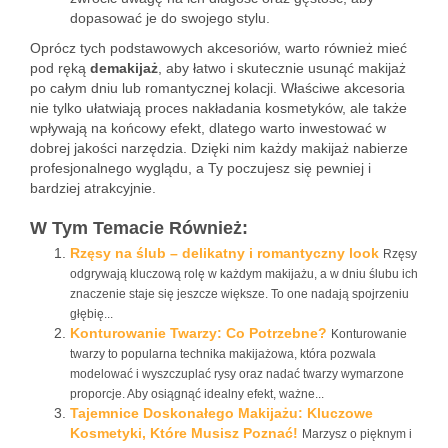
dopasować je do swojego stylu.
Oprócz tych podstawowych akcesoriów, warto również mieć
pod ręką
demakijaż
, aby łatwo i skutecznie usunąć makijaż
po całym dniu lub romantycznej kolacji. Właściwe akcesoria
nie tylko ułatwiają proces nakładania kosmetyków, ale także
wpływają na końcowy efekt, dlatego warto inwestować w
dobrej jakości narzędzia. Dzięki nim każdy makijaż nabierze
profesjonalnego wyglądu, a Ty poczujesz się pewniej i
bardziej atrakcyjnie.
W Tym Temacie Również:
Rzęsy na ślub – delikatny i romantyczny look
Rzęsy
odgrywają kluczową rolę w każdym makijażu, a w dniu ślubu ich
znaczenie staje się jeszcze większe. To one nadają spojrzeniu
głębię...
Konturowanie Twarzy: Co Potrzebne?
Konturowanie
twarzy to popularna technika makijażowa, która pozwala
modelować i wyszczuplać rysy oraz nadać twarzy wymarzone
proporcje. Aby osiągnąć idealny efekt, ważne...
Tajemnice Doskonałego Makijażu: Kluczowe
Kosmetyki, Które Musisz Poznać!
Marzysz o pięknym i