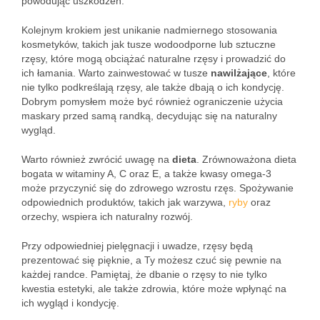
powodując uszkodzeń.
Kolejnym krokiem jest unikanie nadmiernego stosowania
kosmetyków, takich jak tusze wodoodporne lub sztuczne
rzęsy, które mogą obciążać naturalne rzęsy i prowadzić do
ich łamania. Warto zainwestować w tusze
nawilżające
, które
nie tylko podkreślają rzęsy, ale także dbają o ich kondycję.
Dobrym pomysłem może być również ograniczenie użycia
maskary przed samą randką, decydując się na naturalny
wygląd.
Warto również zwrócić uwagę na
dieta
. Zrównoważona dieta
bogata w witaminy A, C oraz E, a także kwasy omega-3
może przyczynić się do zdrowego wzrostu rzęs. Spożywanie
odpowiednich produktów, takich jak warzywa,
ryby
oraz
orzechy, wspiera ich naturalny rozwój.
Przy odpowiedniej pielęgnacji i uwadze, rzęsy będą
prezentować się pięknie, a Ty możesz czuć się pewnie na
każdej randce. Pamiętaj, że dbanie o rzęsy to nie tylko
kwestia estetyki, ale także zdrowia, które może wpłynąć na
ich wygląd i kondycję.