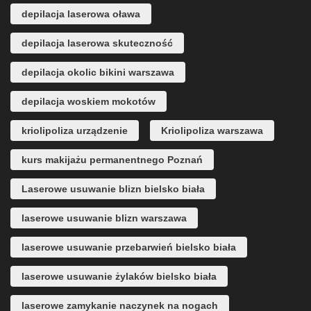
depilacja laserowa oława
depilacja laserowa skuteczność
depilacja okolic bikini warszawa
depilacja woskiem mokotów
kriolipoliza urządzenie
Kriolipoliza warszawa
kurs makijażu permanentnego Poznań
Laserowe usuwanie blizn bielsko biała
laserowe usuwanie blizn warszawa
laserowe usuwanie przebarwień bielsko biała
laserowe usuwanie żylaków bielsko biała
laserowe zamykanie naczynek na nogach