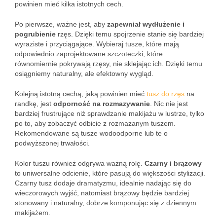
powinien mieć kilka istotnych cech.
Po pierwsze, ważne jest, aby
zapewniał wydłużenie i
pogrubienie
rzęs. Dzięki temu spojrzenie stanie się bardziej
wyraziste i przyciągające. Wybieraj tusze, które mają
odpowiednio zaprojektowane szczoteczki, które
równomiernie pokrywają rzęsy, nie sklejając ich. Dzięki temu
osiągniemy naturalny, ale efektowny wygląd.
Kolejną istotną cechą, jaką powinien mieć
tusz do rzęs
na
randkę, jest
odporność na rozmazywanie
. Nic nie jest
bardziej frustrujące niż sprawdzanie makijażu w lustrze, tylko
po to, aby zobaczyć odbicie z rozmazanym tuszem.
Rekomendowane są tusze wodoodporne lub te o
podwyższonej trwałości.
Kolor tuszu również odgrywa ważną rolę.
Czarny i brązowy
to uniwersalne odcienie, które pasują do większości stylizacji.
Czarny tusz dodaje dramatyzmu, idealnie nadając się do
wieczorowych wyjść, natomiast brązowy będzie bardziej
stonowany i naturalny, dobrze komponując się z dziennym
makijażem.