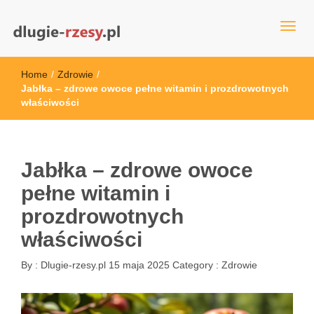
dlugie-rzesy.pl
Home
/
Zdrowie
/
Jabłka – zdrowe owoce pełne witamin i prozdrowotnych
właściwości
Jabłka – zdrowe owoce
pełne witamin i
prozdrowotnych
właściwości
By :
Dlugie-rzesy.pl
15 maja 2025
Category :
Zdrowie