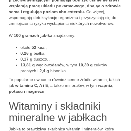
przeciwutleniającym, pomagają obniżyć ciśnienie krwi i
wspierają pracę układu pokarmowego, dbając o zdrowie
serca i regulując poziom cholesterolu.
Co więcej,
wspomagają detoksykację organizmu i przyczyniają się do
zmniejszenia ryzyka wystąpienia niektórych nowotworów.
W
100 gramach jabłka
znajdziemy:
około
52 kcal
,
0,26 g
białka,
0,17 g
tłuszczu,
13,81 g
węglowodanów, w tym
10,39 g
cukrów
prostych i
2,4 g
błonnika.
Te popularne owoce to również cenne źródło witamin, takich
jak
witamina C, A i E
, a także minerałów, w tym
wapnia,
potasu i magnezu
.
Witaminy i składniki
mineralne w jabłkach
Jabłka to prawdziwa skarbnica witamin i minerałów, które