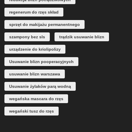
regenerum do rzęs skład
sprzęt do makijażu permanentnego
szampony bez sls
trądzik usuwanie blizn
urządzenie do kriolipolizy
Usuwanie blizn pooperacyjnych
usuwanie blizn warszawa
Usuwanie żylaków parą wodną
wegańska mascara do rzęs
wegański tusz do rzęs