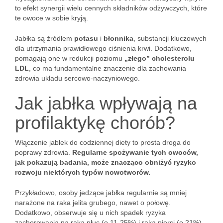
to efekt synergii wielu cennych składników odżywczych, które
te owoce w sobie kryją.
Jabłka są źródłem
potasu
i
błonnika
, substancji kluczowych
dla utrzymania prawidłowego ciśnienia krwi. Dodatkowo,
pomagają one w redukcji poziomu
„złego” cholesterolu
LDL
, co ma fundamentalne znaczenie dla zachowania
zdrowia układu sercowo-naczyniowego.
Jak jabłka wpływają na
profilaktykę chorób?
Włączenie jabłek do codziennej diety to prosta droga do
poprawy zdrowia.
Regularne spożywanie tych owoców,
jak pokazują badania, może znacząco obniżyć ryzyko
rozwoju niektórych typów nowotworów.
Przykładowo, osoby jedzące jabłka regularnie są mniej
narażone na raka jelita grubego, nawet o połowę.
Dodatkowo, obserwuje się u nich spadek ryzyka
zachorowania na raka płuc (o 11-25%) i raka piersi (o 21%).