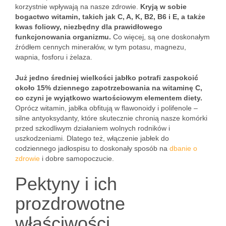
korzystnie wpływają na nasze zdrowie.
Kryją w sobie
bogactwo witamin, takich jak C, A, K, B2, B6 i E, a także
kwas foliowy, niezbędny dla prawidłowego
funkcjonowania organizmu.
Co więcej, są one doskonałym
źródłem cennych minerałów, w tym potasu, magnezu,
wapnia, fosforu i żelaza.
Już jedno średniej wielkości jabłko potrafi zaspokoić
około 15% dziennego zapotrzebowania na witaminę C,
co czyni je wyjątkowo wartościowym elementem diety.
Oprócz witamin, jabłka obfitują w flawonoidy i polifenole –
silne antyoksydanty, które skutecznie chronią nasze komórki
przed szkodliwym działaniem wolnych rodników i
uszkodzeniami. Dlatego też, włączenie jabłek do
codziennego jadłospisu to doskonały sposób na
dbanie o
zdrowie
i dobre samopoczucie.
Pektyny i ich
prozdrowotne
właściwości