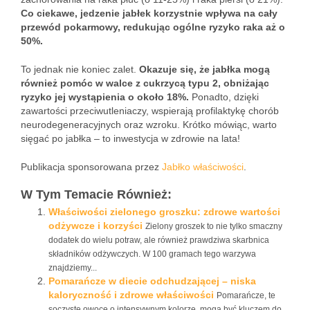
Co ciekawe, jedzenie jabłek korzystnie wpływa na cały
przewód pokarmowy, redukując ogólne ryzyko raka aż o
50%.
To jednak nie koniec zalet.
Okazuje się, że jabłka mogą
również pomóc w walce z cukrzycą typu 2, obniżając
ryzyko jej wystąpienia o około 18%.
Ponadto, dzięki
zawartości przeciwutleniaczy, wspierają profilaktykę chorób
neurodegeneracyjnych oraz wzroku. Krótko mówiąc, warto
sięgać po jabłka – to inwestycja w zdrowie na lata!
Publikacja sponsorowana przez
Jabłko właściwości
.
W Tym Temacie Również:
Właściwości zielonego groszku: zdrowe wartości
odżywcze i korzyści
Zielony groszek to nie tylko smaczny
dodatek do wielu potraw, ale również prawdziwa skarbnica
składników odżywczych. W 100 gramach tego warzywa
znajdziemy...
Pomarańcze w diecie odchudzającej – niska
kaloryczność i zdrowe właściwości
Pomarańcze, te
soczyste owoce o intensywnym kolorze, mogą być kluczem do