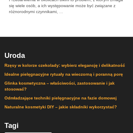
się wiele osób, a ich występowanie może być związane z
różnorodnymi czynnikami, …
Uroda
Rzęsy w kolorze czekolady: wybierz elegancję i delikatność
Idealne pielęgnacyjne rytuały na wieczorną i poranną porę
Glinka kosmetyczna – właściwości, zastosowanie i jak
stosować?
Odmładzające techniki pielęgnacyjne na fazie domowej
Naturalne kosmetyki DIY – jakie składniki wykorzystać?
Tagi