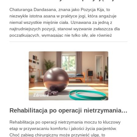
Chaturanga Dandasana, znana jako Pozycja Kija, to
niezwykle istotna asana w praktyce jogi, która angażuje
niemal wszystkie mięśnie ciała. Uznawana za jedną z
najtrudniejszych pozycji, stanowi wyzwanie zwłaszcza dla
początkujących, wymagając nie tylko siły, ale również
precyzyjnego ustawienia ciała. Właściwe wykonanie tej
pozycji może przynieść liczne korzyści zdrowotne, w tym …
Zdrowie
Rehabilitacja po operacji nietrzymania moczu – kluczowe informacje i ćwiczenia
Rehabilitacja po operacji nietrzymania moczu to kluczowy
etap w przywracaniu komfortu i jakości życia pacjentów.
Choć zabieg chirurgiczny może przynieść ulgę, to