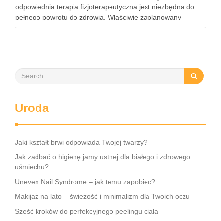
odpowiednia terapia fizjoterapeutyczna jest niezbędna do
pełnego powrotu do zdrowia. Właściwie zaplanowany
program rehabilitacji, obejmujący intensywne ćwiczenia oraz
mobilizację blizny, może znacznie zwiększyć szanse na
odzyskanie kontroli nad …
Uroda
Jaki kształt brwi odpowiada Twojej twarzy?
Jak zadbać o higienę jamy ustnej dla białego i zdrowego
uśmiechu?
Uneven Nail Syndrome – jak temu zapobiec?
Makijaż na lato – świeżość i minimalizm dla Twoich oczu
Sześć kroków do perfekcyjnego peelingu ciała