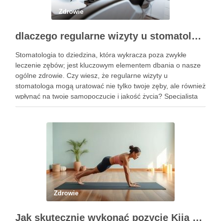
Zdrowie
dlaczego regularne wizyty u stomatologa są kluczowe dla zdrowia jamy ustnej?
Stomatologia to dziedzina, która wykracza poza zwykłe
leczenie zębów; jest kluczowym elementem dbania o nasze
ogólne zdrowie. Czy wiesz, że regularne wizyty u
stomatologa mogą uratować nie tylko twoje zęby, ale również
wpłynąć na twoje samopoczucie i jakość życia? Specjalista
ten zajmuje się diagnostyką i profilaktyką chorób jamy ustnej,
a …
Zdrowie
Jak skutecznie wykonać pozycję Kija w jodze? Przewodnik krok po kroku