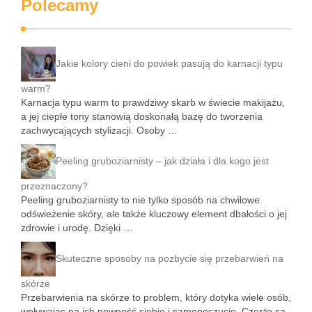
Polecamy
Jakie kolory cieni do powiek pasują do karnacji typu
warm?
Karnacja typu warm to prawdziwy skarb w świecie makijażu,
a jej ciepłe tony stanowią doskonałą bazę do tworzenia
zachwycających stylizacji. Osoby …
Peeling gruboziarnisty – jak działa i dla kogo jest
przeznaczony?
Peeling gruboziarnisty to nie tylko sposób na chwilowe
odświeżenie skóry, ale także kluczowy element dbałości o jej
zdrowie i urodę. Dzięki …
Skuteczne sposoby na pozbycie się przebarwień na
skórze
Przebarwienia na skórze to problem, który dotyka wiele osób,
wpływając na ich pewność siebie i samopoczucie. Często są