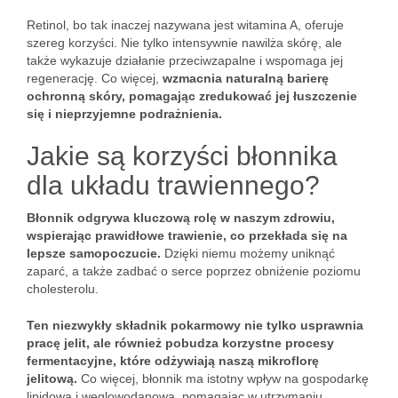
Retinol, bo tak inaczej nazywana jest witamina A, oferuje
szereg korzyści. Nie tylko intensywnie nawilża skórę, ale
także wykazuje działanie przeciwzapalne i wspomaga jej
regenerację. Co więcej,
wzmacnia naturalną barierę
ochronną skóry, pomagając zredukować jej łuszczenie
się i nieprzyjemne podrażnienia.
Jakie są korzyści błonnika
dla układu trawiennego?
Błonnik odgrywa kluczową rolę w naszym zdrowiu,
wspierając prawidłowe trawienie, co przekłada się na
lepsze samopoczucie.
Dzięki niemu możemy uniknąć
zaparć, a także zadbać o serce poprzez obniżenie poziomu
cholesterolu.
Ten niezwykły składnik pokarmowy nie tylko usprawnia
pracę jelit, ale również pobudza korzystne procesy
fermentacyjne, które odżywiają naszą mikroflorę
jelitową.
Co więcej, błonnik ma istotny wpływ na gospodarkę
lipidową i węglowodanową, pomagając w utrzymaniu