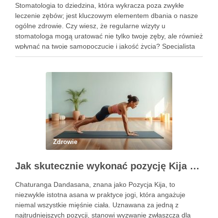
Stomatologia to dziedzina, która wykracza poza zwykłe
leczenie zębów; jest kluczowym elementem dbania o nasze
ogólne zdrowie. Czy wiesz, że regularne wizyty u
stomatologa mogą uratować nie tylko twoje zęby, ale również
wpłynąć na twoje samopoczucie i jakość życia? Specjalista
ten zajmuje się diagnostyką i profilaktyką chorób jamy ustnej,
a …
Zdrowie
Jak skutecznie wykonać pozycję Kija w jodze? Przewodnik krok po kroku
Chaturanga Dandasana, znana jako Pozycja Kija, to
niezwykle istotna asana w praktyce jogi, która angażuje
niemal wszystkie mięśnie ciała. Uznawana za jedną z
najtrudniejszych pozycji, stanowi wyzwanie zwłaszcza dla