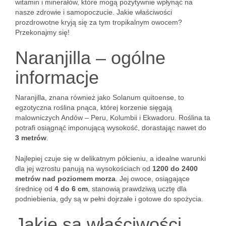
witamin i minerałów, które mogą pozytywnie wpłynąć na
nasze zdrowie i samopoczucie. Jakie właściwości
prozdrowotne kryją się za tym tropikalnym owocem?
Przekonajmy się!
Naranjilla – ogólne
informacje
Naranjilla, znana również jako Solanum quitoense, to
egzotyczna roślina pnąca, której korzenie sięgają
malowniczych Andów – Peru, Kolumbii i Ekwadoru. Roślina ta
potrafi osiągnąć imponującą wysokość, dorastając nawet do
3 metrów
.
Najlepiej czuje się w delikatnym półcieniu, a idealne warunki
dla jej wzrostu panują na wysokościach od
1200 do 2400
metrów nad poziomem morza
. Jej owoce, osiągające
średnicę od
4 do 6 cm
, stanowią prawdziwą ucztę dla
podniebienia, gdy są w pełni dojrzałe i gotowe do spożycia.
Jakie są właściwości