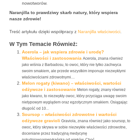
nowotworów.
Naranjilla to prawdziwy skarb natury, który wspiera
nasze zdrowie!
Treść artykułu dzięki współpracy z
Naranjilla właściwości
.
W Tym Temacie Również:
Acerola – jak wspiera zdrowie i urodę?
Właściwości i zastosowania
Acerola, znana również
jako wiśnia z Barbadosu, to owoc, który nie tylko zachwyca
swoim smakiem, ale przede wszystkim imponuje niezwykłymi
właściwościami zdrowotnymi....
Melon rogaty (kiwano) – właściwości, wartości
odżywcze i zastosowanie
Melon rogaty, znany również
jako kiwano, to niezwykły owoc, który przyciąga uwagę swoim
nietypowym wyglądem oraz egzotycznym smakiem. Osiągając
długość od 10...
Soursop – właściwości zdrowotne i wartości
odżywcze gravioli
Graviola, znana również jako soursop, to
owoc, który skrywa w sobie niezwykłe właściwości zdrowotne,
doceniane przez tradycyjną medycynę
południowoamerykańską od wieków. Choć...