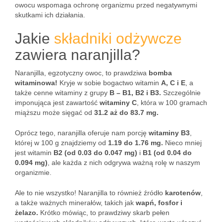
owocu wspomaga ochronę organizmu przed negatywnymi
skutkami ich działania.
Jakie
składniki odżywcze
zawiera naranjilla?
Naranjilla, egzotyczny owoc, to prawdziwa
bomba
witaminowa!
Kryje w sobie bogactwo witamin
A, C i E
, a
także cenne witaminy z grupy
B – B1, B2 i B3.
Szczególnie
imponująca jest zawartość
witaminy C
, która w 100 gramach
miąższu może sięgać od
31.2 aż do 83.7 mg.
Oprócz tego, naranjilla oferuje nam porcję
witaminy B3
,
której w 100 g znajdziemy od
1.19 do 1.76 mg.
Nieco mniej
jest witamin
B2 (od 0.03 do 0.047 mg)
i
B1 (od 0.04 do
0.094 mg)
, ale każda z nich odgrywa ważną rolę w naszym
organizmie.
Ale to nie wszystko! Naranjilla to również źródło
karotenów
,
a także ważnych minerałów, takich jak
wapń, fosfor i
żelazo.
Krótko mówiąc, to prawdziwy skarb pełen