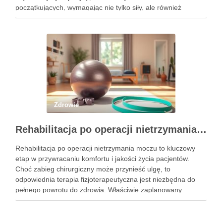
początkujących, wymagając nie tylko siły, ale również
precyzyjnego ustawienia ciała. Właściwe wykonanie tej
pozycji może przynieść liczne korzyści zdrowotne, w tym …
Zdrowie
Rehabilitacja po operacji nietrzymania moczu – kluczowe informacje i ćwiczenia
Rehabilitacja po operacji nietrzymania moczu to kluczowy
etap w przywracaniu komfortu i jakości życia pacjentów.
Choć zabieg chirurgiczny może przynieść ulgę, to
odpowiednia terapia fizjoterapeutyczna jest niezbędna do
pełnego powrotu do zdrowia. Właściwie zaplanowany
program rehabilitacji, obejmujący intensywne ćwiczenia oraz
mobilizację blizny, może znacznie zwiększyć szanse na
odzyskanie kontroli nad …