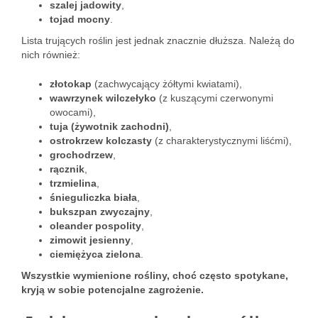
szalej jadowity
,
tojad mocny
.
Lista trujących roślin jest jednak znacznie dłuższa. Należą do
nich również:
złotokap
(zachwycający żółtymi kwiatami),
wawrzynek wilczełyko
(z kuszącymi czerwonymi
owocami),
tuja (żywotnik zachodni)
,
ostrokrzew kolczasty
(z charakterystycznymi liśćmi),
grochodrzew
,
rącznik
,
trzmielina
,
śnieguliczka biała
,
bukszpan zwyczajny
,
oleander pospolity
,
zimowit jesienny
,
ciemiężyca zielona
.
Wszystkie wymienione rośliny, choć często spotykane,
kryją w sobie potencjalne zagrożenie.