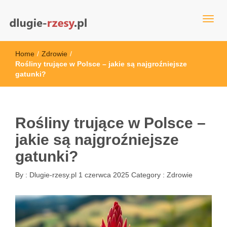
dlugie-rzesy.pl
Home
/
Zdrowie
/
Rośliny trujące w Polsce – jakie są najgroźniejsze
gatunki?
Rośliny trujące w Polsce –
jakie są najgroźniejsze
gatunki?
By :
Dlugie-rzesy.pl
1 czerwca 2025
Category :
Zdrowie