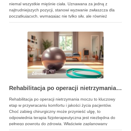
niemal wszystkie mięśnie ciała. Uznawana za jedną z
najtrudniejszych pozycji, stanowi wyzwanie zwłaszcza dla
początkujących, wymagając nie tylko siły, ale również
precyzyjnego ustawienia ciała. Właściwe wykonanie tej
pozycji może przynieść liczne korzyści zdrowotne, w tym …
Zdrowie
Rehabilitacja po operacji nietrzymania moczu – kluczowe informacje i ćwiczenia
Rehabilitacja po operacji nietrzymania moczu to kluczowy
etap w przywracaniu komfortu i jakości życia pacjentów.
Choć zabieg chirurgiczny może przynieść ulgę, to
odpowiednia terapia fizjoterapeutyczna jest niezbędna do
pełnego powrotu do zdrowia. Właściwie zaplanowany
program rehabilitacji, obejmujący intensywne ćwiczenia oraz