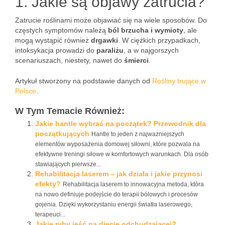
1. Jakie są objawy zatrucia?
Zatrucie roślinami może objawiać się na wiele sposobów. Do
częstych symptomów należą
ból brzucha i wymioty
, ale
mogą wystąpić również
drgawki
. W ciężkich przypadkach,
intoksykacja prowadzi do
paraliżu
, a w najgorszych
scenariuszach, niestety, nawet do
śmierci
.
Artykuł stworzony na podstawie danych od
Rośliny trujące w
Polsce
.
W Tym Temacie Również:
Jakie hantle wybrać na początek? Przewodnik dla
początkujących
Hantle to jeden z najważniejszych
elementów wyposażenia domowej siłowni, które pozwala na
efektywne treningi siłowe w komfortowych warunkach. Dla osób
stawiających pierwsze...
Rehabilitacja laserem – jak działa i jakie przynosi
efekty?
Rehabilitacja laserem to innowacyjna metoda, która
na nowo definiuje podejście do terapii bólowych i procesów
gojenia. Dzięki wykorzystaniu energii światła laserowego,
terapeuci...
Jakie ryby jeść na diecie odchudzającej?