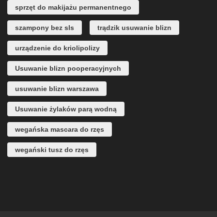
sprzęt do makijażu permanentnego
szampony bez sls
trądzik usuwanie blizn
urządzenie do kriolipolizy
Usuwanie blizn pooperacyjnych
usuwanie blizn warszawa
Usuwanie żylaków parą wodną
wegańska mascara do rzęs
wegański tusz do rzęs