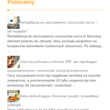
Polecamy
Rehabilitacja po wszczepieniu rozrusznika serca –
jak wygląda?
Rehabilitacja po wszczepieniu rozrusznika serca to kluczowy
element powrotu do zdrowia, który pozwala pacjentom na
bezpieczne wznowienie codziennych aktywności. Po zabiegu,
…
Cera naczynkowa a ochrona SPF: jak zapobiegać
zaczerwienieniom i wzmacniać naczynia krwionośne
Cera naczynkowa może być wyjątkowo wrażliwa na czynniki
zewnętrzne, a promieniowanie UV tylko pogarsza jej stan,
prowadząc do zaczerwienień i uszkodzeń …
Dieta odchudzająca: kluczowe zasady i prawidłowy
jadłospis
Dieta odchudzająca to nie tylko sposób na zrzucenie