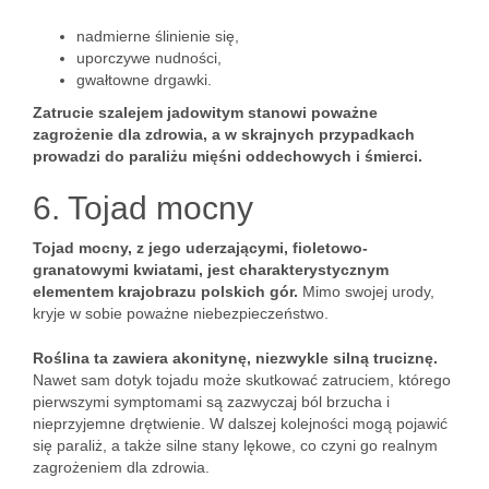
nadmierne ślinienie się,
uporczywe nudności,
gwałtowne drgawki.
Zatrucie szalejem jadowitym stanowi poważne
zagrożenie dla zdrowia, a w skrajnych przypadkach
prowadzi do paraliżu mięśni oddechowych i śmierci.
6. Tojad mocny
Tojad mocny, z jego uderzającymi, fioletowo-
granatowymi kwiatami, jest charakterystycznym
elementem krajobrazu polskich gór.
Mimo swojej urody,
kryje w sobie poważne niebezpieczeństwo.
Roślina ta zawiera akonitynę, niezwykle silną truciznę.
Nawet sam dotyk tojadu może skutkować zatruciem, którego
pierwszymi symptomami są zazwyczaj ból brzucha i
nieprzyjemne drętwienie. W dalszej kolejności mogą pojawić
się paraliż, a także silne stany lękowe, co czyni go realnym
zagrożeniem dla zdrowia.