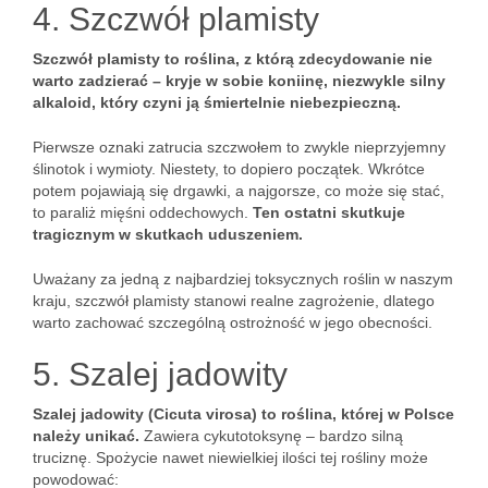
4. Szczwół plamisty
Szczwół plamisty to roślina, z którą zdecydowanie nie
warto zadzierać – kryje w sobie koniinę, niezwykle silny
alkaloid, który czyni ją śmiertelnie niebezpieczną.
Pierwsze oznaki zatrucia szczwołem to zwykle nieprzyjemny
ślinotok i wymioty. Niestety, to dopiero początek. Wkrótce
potem pojawiają się drgawki, a najgorsze, co może się stać,
to paraliż mięśni oddechowych.
Ten ostatni skutkuje
tragicznym w skutkach uduszeniem.
Uważany za jedną z najbardziej toksycznych roślin w naszym
kraju, szczwół plamisty stanowi realne zagrożenie, dlatego
warto zachować szczególną ostrożność w jego obecności.
5. Szalej jadowity
Szalej jadowity (Cicuta virosa) to roślina, której w Polsce
należy unikać.
Zawiera cykutotoksynę – bardzo silną
truciznę. Spożycie nawet niewielkiej ilości tej rośliny może
powodować: