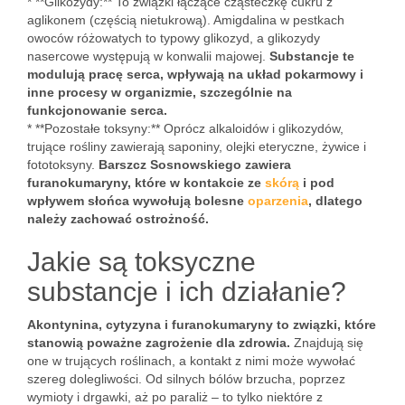
* **Glikozydy:** To związki łączące cząsteczkę cukru z
aglikonem (częścią nietukrową). Amigdalina w pestkach
owoców różowatych to typowy glikozyd, a glikozydy
nasercowe występują w konwalii majowej.
Substancje te
modulują pracę serca, wpływają na układ pokarmowy i
inne procesy w organizmie, szczególnie na
funkcjonowanie serca.
* **Pozostałe toksyny:** Oprócz alkaloidów i glikozydów,
trujące rośliny zawierają saponiny, olejki eteryczne, żywice i
fototoksyny.
Barszcz Sosnowskiego zawiera
furanokumaryny, które w kontakcie ze
skórą
i pod
wpływem słońca wywołują bolesne
oparzenia
, dlatego
należy zachować ostrożność.
Jakie są toksyczne
substancje i ich działanie?
Akontynina, cytyzyna i furanokumaryny to związki, które
stanowią poważne zagrożenie dla zdrowia.
Znajdują się
one w trujących roślinach, a kontakt z nimi może wywołać
szereg dolegliwości. Od silnych bólów brzucha, poprzez
wymioty i drgawki, aż po paraliż – to tylko niektóre z