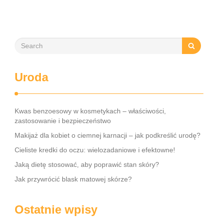
mobilizację blizny, może znacznie zwiększyć szanse na
odzyskanie kontroli nad …
Uroda
Kwas benzoesowy w kosmetykach – właściwości,
zastosowanie i bezpieczeństwo
Makijaż dla kobiet o ciemnej karnacji – jak podkreślić urodę?
Cieliste kredki do oczu: wielozadaniowe i efektowne!
Jaką dietę stosować, aby poprawić stan skóry?
Jak przywrócić blask matowej skórze?
Ostatnie wpisy