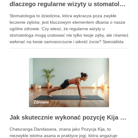
dlaczego regularne wizyty u stomatologa są kluczowe dla zdrowia jamy ustnej?
Stomatologia to dziedzina, która wykracza poza zwykłe
leczenie zębów; jest kluczowym elementem dbania o nasze
ogólne zdrowie. Czy wiesz, że regularne wizyty u
stomatologa mogą uratować nie tylko twoje zęby, ale również
wpłynąć na twoje samopoczucie i jakość życia? Specjalista
ten zajmuje się diagnostyką i profilaktyką chorób jamy ustnej,
a …
Zdrowie
Jak skutecznie wykonać pozycję Kija w jodze? Przewodnik krok po kroku
Chaturanga Dandasana, znana jako Pozycja Kija, to
niezwykle istotna asana w praktyce jogi, która angażuje