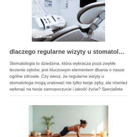
Zdrowie
dlaczego regularne wizyty u stomatologa są kluczowe dla zdrowia jamy ustnej?
Stomatologia to dziedzina, która wykracza poza zwykłe
leczenie zębów; jest kluczowym elementem dbania o nasze
ogólne zdrowie. Czy wiesz, że regularne wizyty u
stomatologa mogą uratować nie tylko twoje zęby, ale również
wpłynąć na twoje samopoczucie i jakość życia? Specjalista
ten zajmuje się diagnostyką i profilaktyką chorób jamy ustnej,
a …