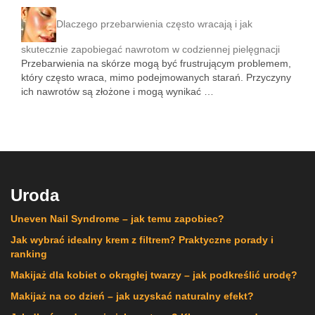
Dlaczego przebarwienia często wracają i jak
skutecznie zapobiegać nawrotom w codziennej pielęgnacji
Przebarwienia na skórze mogą być frustrującym problemem,
który często wraca, mimo podejmowanych starań. Przyczyny
ich nawrotów są złożone i mogą wynikać …
Uroda
Uneven Nail Syndrome – jak temu zapobiec?
Jak wybrać idealny krem z filtrem? Praktyczne porady i
ranking
Makijaż dla kobiet o okrągłej twarzy – jak podkreślić urodę?
Makijaż na co dzień – jak uzyskać naturalny efekt?