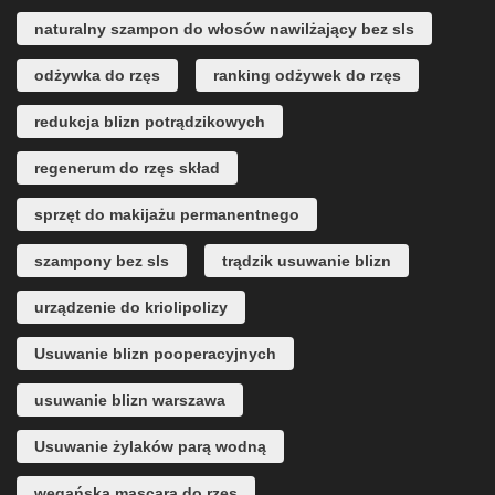
naturalny szampon do włosów nawilżający bez sls
odżywka do rzęs
ranking odżywek do rzęs
redukcja blizn potrądzikowych
regenerum do rzęs skład
sprzęt do makijażu permanentnego
szampony bez sls
trądzik usuwanie blizn
urządzenie do kriolipolizy
Usuwanie blizn pooperacyjnych
usuwanie blizn warszawa
Usuwanie żylaków parą wodną
wegańska mascara do rzęs