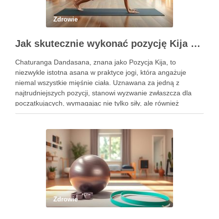
Zdrowie
Jak skutecznie wykonać pozycję Kija w jodze? Przewodnik krok po kroku
Chaturanga Dandasana, znana jako Pozycja Kija, to
niezwykle istotna asana w praktyce jogi, która angażuje
niemal wszystkie mięśnie ciała. Uznawana za jedną z
najtrudniejszych pozycji, stanowi wyzwanie zwłaszcza dla
początkujących, wymagając nie tylko siły, ale również
precyzyjnego ustawienia ciała. Właściwe wykonanie tej
pozycji może przynieść liczne korzyści zdrowotne, w tym …
Zdrowie