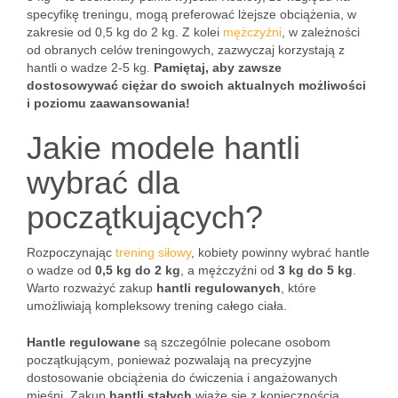
specyfikę treningu, mogą preferować lżejsze obciążenia, w
zakresie od 0,5 kg do 2 kg. Z kolei
mężczyźni
, w zależności
od obranych celów treningowych, zazwyczaj korzystają z
hantli o wadze 2-5 kg.
Pamiętaj, aby zawsze
dostosowywać ciężar do swoich aktualnych możliwości
i poziomu zaawansowania!
Jakie modele hantli
wybrać dla
początkujących?
Rozpoczynając
trening siłowy
, kobiety powinny wybrać hantle
o wadze od
0,5 kg do 2 kg
, a mężczyźni od
3 kg do 5 kg
.
Warto rozważyć zakup
hantli regulowanych
, które
umożliwiają kompleksowy trening całego ciała.
Hantle regulowane
są szczególnie polecane osobom
początkującym, ponieważ pozwalają na precyzyjne
dostosowanie obciążenia do ćwiczenia i angażowanych
mięśni. Zakup
hantli stałych
wiąże się z koniecznością