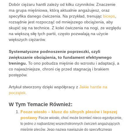
Dobór ciężaru hantli zależy od kilku czynników. Znaczenie
ma grupa mięśniowa, którą aktualnie angażujesz, oraz
specyfika danego ćwiczenia. Na przykład, trenując
biceps
,
rozsądnie jest rozpocząć od mniejszego obciążenia, aby
skupić się na technice. Z kolei ćwiczenia na nogi, ze względu
na większą siłę tych partii, często pozwalają na użycie
większych ciężarów.
Systematyczne podnoszenie poprzeczki, czyli
zwiększanie obciążenia, to fundament efektywnego
treningu.
To ono pobudza mięśnie do wzrostu i adaptacji, a
co najważniejsze, chroni cię przed stagnacją i brakiem
postępów.
Artykuł stworzony dzięki współpracy z
Jakie hantle na
początek
.
W Tym Temacie Również:
Focze wiosło – klucz do silnych pleców i lepszej
postawy
Focze wiosło, choć może brzmieć nieco egzotycznie,
to jedno z najbardziej wszechstronnych ćwiczeń angażujących
mięśnie pleców. Jego nazwa nawiązuje do specyficznego