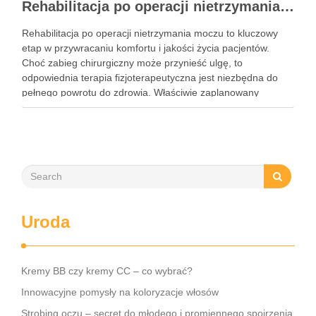
Rehabilitacja po operacji nietrzymania moczu – kluczowe informacje i ćwiczenia
Rehabilitacja po operacji nietrzymania moczu to kluczowy
etap w przywracaniu komfortu i jakości życia pacjentów.
Choć zabieg chirurgiczny może przynieść ulgę, to
odpowiednia terapia fizjoterapeutyczna jest niezbędna do
pełnego powrotu do zdrowia. Właściwie zaplanowany
program rehabilitacji, obejmujący intensywne ćwiczenia oraz
mobilizację blizny, może znacznie zwiększyć szanse na
odzyskanie kontroli nad …
Uroda
Kremy BB czy kremy CC – co wybrać?
Innowacyjne pomysły na koloryzacje włosów
Strobing oczu – secret do młodego i promiennego spojrzenia