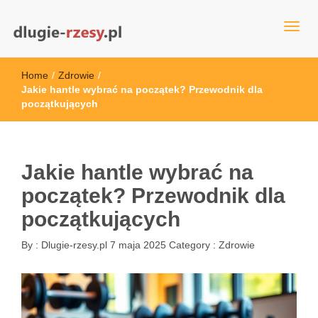
dlugie-rzesy.pl
Home
/
Zdrowie
/
Jakie hantle wybrać na początek? Przewodnik dla
początkujących
Jakie hantle wybrać na
początek? Przewodnik dla
początkujących
By :
Dlugie-rzesy.pl
7 maja 2025
Category :
Zdrowie