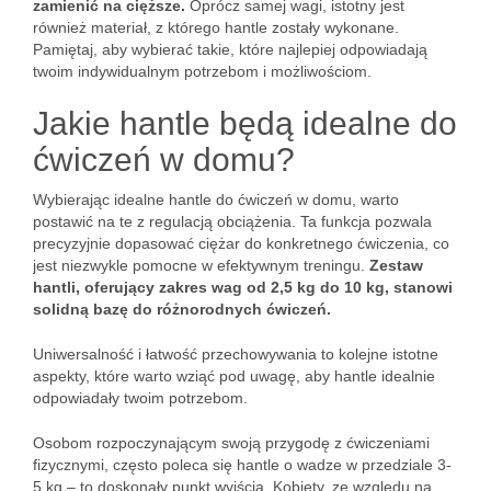
zamienić na cięższe.
Oprócz samej wagi, istotny jest
również materiał, z którego hantle zostały wykonane.
Pamiętaj, aby wybierać takie, które najlepiej odpowiadają
twoim indywidualnym potrzebom i możliwościom.
Jakie hantle będą idealne do
ćwiczeń w domu?
Wybierając idealne hantle do ćwiczeń w domu, warto
postawić na te z regulacją obciążenia. Ta funkcja pozwala
precyzyjnie dopasować ciężar do konkretnego ćwiczenia, co
jest niezwykle pomocne w efektywnym treningu.
Zestaw
hantli, oferujący zakres wag od 2,5 kg do 10 kg, stanowi
solidną bazę do różnorodnych ćwiczeń.
Uniwersalność i łatwość przechowywania to kolejne istotne
aspekty, które warto wziąć pod uwagę, aby hantle idealnie
odpowiadały twoim potrzebom.
Osobom rozpoczynającym swoją przygodę z ćwiczeniami
fizycznymi, często poleca się hantle o wadze w przedziale 3-
5 kg – to doskonały punkt wyjścia. Kobiety, ze względu na