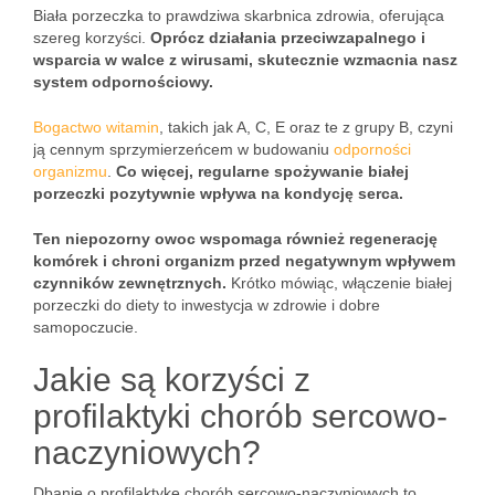
Biała porzeczka to prawdziwa skarbnica zdrowia, oferująca
szereg korzyści.
Oprócz działania przeciwzapalnego i
wsparcia w walce z wirusami, skutecznie wzmacnia nasz
system odpornościowy.
Bogactwo witamin
, takich jak A, C, E oraz te z grupy B, czyni
ją cennym sprzymierzeńcem w budowaniu
odporności
organizmu
.
Co więcej, regularne spożywanie białej
porzeczki pozytywnie wpływa na kondycję serca.
Ten niepozorny owoc wspomaga również regenerację
komórek i chroni organizm przed negatywnym wpływem
czynników zewnętrznych.
Krótko mówiąc, włączenie białej
porzeczki do diety to inwestycja w zdrowie i dobre
samopoczucie.
Jakie są korzyści z
profilaktyki chorób sercowo-
naczyniowych?
Dbanie o profilaktykę chorób sercowo-naczyniowych to