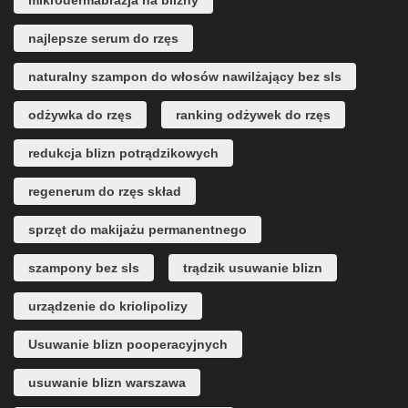
mikrodermabrazja na blizny
najlepsze serum do rzęs
naturalny szampon do włosów nawilżający bez sls
odżywka do rzęs
ranking odżywek do rzęs
redukcja blizn potrądzikowych
regenerum do rzęs skład
sprzęt do makijażu permanentnego
szampony bez sls
trądzik usuwanie blizn
urządzenie do kriolipolizy
Usuwanie blizn pooperacyjnych
usuwanie blizn warszawa