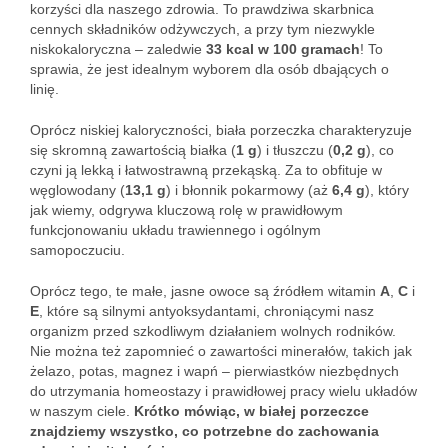
korzyści dla naszego zdrowia. To prawdziwa skarbnica
cennych składników odżywczych, a przy tym niezwykle
niskokaloryczna – zaledwie
33 kcal w 100 gramach
! To
sprawia, że jest idealnym wyborem dla osób dbających o
linię.
Oprócz niskiej kaloryczności, biała porzeczka charakteryzuje
się skromną zawartością białka (
1 g
) i tłuszczu (
0,2 g
), co
czyni ją lekką i łatwostrawną przekąską. Za to obfituje w
węglowodany (
13,1 g
) i błonnik pokarmowy (aż
6,4 g
), który
jak wiemy, odgrywa kluczową rolę w prawidłowym
funkcjonowaniu układu trawiennego i ogólnym
samopoczuciu.
Oprócz tego, te małe, jasne owoce są źródłem witamin
A
,
C
i
E
, które są silnymi antyoksydantami, chroniącymi nasz
organizm przed szkodliwym działaniem wolnych rodników.
Nie można też zapomnieć o zawartości minerałów, takich jak
żelazo, potas, magnez i wapń – pierwiastków niezbędnych
do utrzymania homeostazy i prawidłowej pracy wielu układów
w naszym ciele.
Krótko mówiąc, w białej porzeczce
znajdziemy wszystko, co potrzebne do zachowania