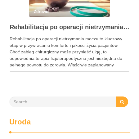
Zdrowie
Rehabilitacja po operacji nietrzymania moczu – kluczowe informacje i ćwiczenia
Rehabilitacja po operacji nietrzymania moczu to kluczowy
etap w przywracaniu komfortu i jakości życia pacjentów.
Choć zabieg chirurgiczny może przynieść ulgę, to
odpowiednia terapia fizjoterapeutyczna jest niezbędna do
pełnego powrotu do zdrowia. Właściwie zaplanowany
program rehabilitacji, obejmujący intensywne ćwiczenia oraz
mobilizację blizny, może znacznie zwiększyć szanse na
odzyskanie kontroli nad …
Uroda