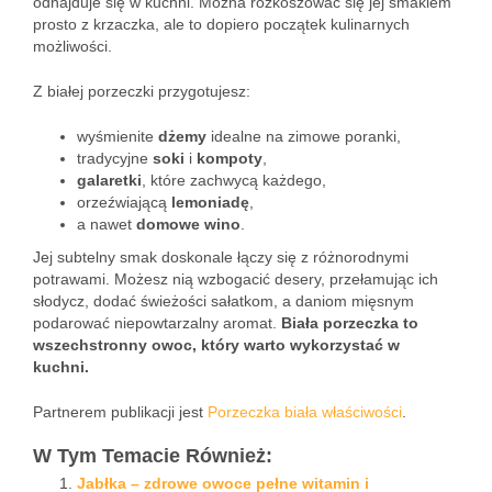
odnajduje się w kuchni. Można rozkoszować się jej smakiem
prosto z krzaczka, ale to dopiero początek kulinarnych
możliwości.
Z białej porzeczki przygotujesz:
wyśmienite
dżemy
idealne na zimowe poranki,
tradycyjne
soki
i
kompoty
,
galaretki
, które zachwycą każdego,
orzeźwiającą
lemoniadę
,
a nawet
domowe wino
.
Jej subtelny smak doskonale łączy się z różnorodnymi
potrawami. Możesz nią wzbogacić desery, przełamując ich
słodycz, dodać świeżości sałatkom, a daniom mięsnym
podarować niepowtarzalny aromat.
Biała porzeczka to
wszechstronny owoc, który warto wykorzystać w
kuchni.
Partnerem publikacji jest
Porzeczka biała właściwości
.
W Tym Temacie Również:
Jabłka – zdrowe owoce pełne witamin i