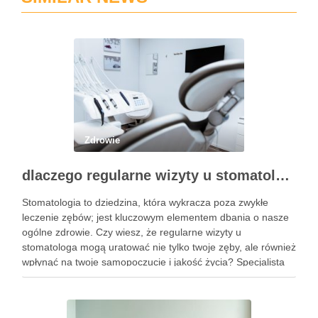
Zdrowie
dlaczego regularne wizyty u stomatologa są kluczowe dla zdrowia jamy ustnej?
Stomatologia to dziedzina, która wykracza poza zwykłe
leczenie zębów; jest kluczowym elementem dbania o nasze
ogólne zdrowie. Czy wiesz, że regularne wizyty u
stomatologa mogą uratować nie tylko twoje zęby, ale również
wpłynąć na twoje samopoczucie i jakość życia? Specjalista
ten zajmuje się diagnostyką i profilaktyką chorób jamy ustnej,
a …