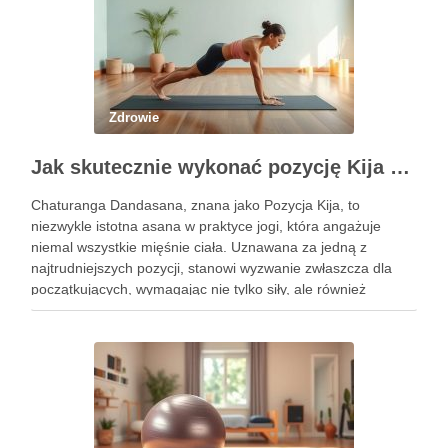
Zdrowie
Jak skutecznie wykonać pozycję Kija w jodze? Przewodnik krok po kroku
Chaturanga Dandasana, znana jako Pozycja Kija, to
niezwykle istotna asana w praktyce jogi, która angażuje
niemal wszystkie mięśnie ciała. Uznawana za jedną z
najtrudniejszych pozycji, stanowi wyzwanie zwłaszcza dla
początkujących, wymagając nie tylko siły, ale również
precyzyjnego ustawienia ciała. Właściwe wykonanie tej
pozycji może przynieść liczne korzyści zdrowotne, w tym …