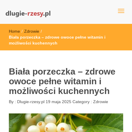
dlugie-rzesy.pl
Home
/
Zdrowie
/
Biała porzeczka – zdrowe owoce pełne witamin i
możliwości kuchennych
Biała porzeczka – zdrowe
owoce pełne witamin i
możliwości kuchennych
By :
Dlugie-rzesy.pl
19 maja 2025
Category :
Zdrowie