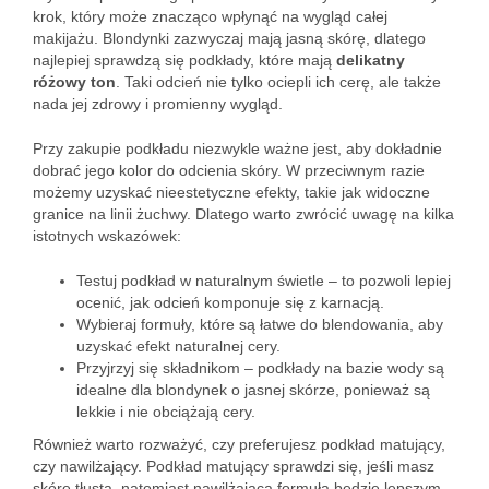
krok, który może znacząco wpłynąć na wygląd całej
makijażu. Blondynki zazwyczaj mają jasną skórę, dlatego
najlepiej sprawdzą się podkłady, które mają
delikatny
różowy ton
. Taki odcień nie tylko ociepli ich cerę, ale także
nada jej zdrowy i promienny wygląd.
Przy zakupie podkładu niezwykle ważne jest, aby dokładnie
dobrać jego kolor do odcienia skóry. W przeciwnym razie
możemy uzyskać nieestetyczne efekty, takie jak widoczne
granice na linii żuchwy. Dlatego warto zwrócić uwagę na kilka
istotnych wskazówek:
Testuj podkład w naturalnym świetle – to pozwoli lepiej
ocenić, jak odcień komponuje się z karnacją.
Wybieraj formuły, które są łatwe do blendowania, aby
uzyskać efekt naturalnej cery.
Przyjrzyj się składnikom – podkłady na bazie wody są
idealne dla blondynek o jasnej skórze, ponieważ są
lekkie i nie obciążają cery.
Również warto rozważyć, czy preferujesz podkład matujący,
czy nawilżający. Podkład matujący sprawdzi się, jeśli masz
skórę tłustą, natomiast nawilżająca formuła będzie lepszym