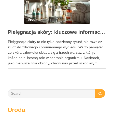
Uroda
Pielęgnacja skóry: kluczowe informacje i skuteczne metody
Pielęgnacja skóry to nie tylko codzienny rytuał, ale również
klucz do zdrowego i promiennego wyglądu. Warto pamiętać,
że skóra człowieka składa się z trzech warstw, z których
każda pełni istotną rolę w ochronie organizmu. Naskórek,
jako pierwsza linia obrony, chroni nas przed szkodliwymi
czynnikami zewnętrznymi, a nawilżająca skóra właściwa,
złożona …
Uroda