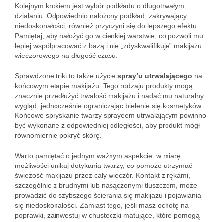
Kolejnym krokiem jest wybór podkładu o długotrwałym
działaniu. Odpowiednio nałożony podkład, zakrywający
niedoskonałości, również przyczyni się do lepszego efektu.
Pamiętaj, aby nałożyć go w cienkiej warstwie, co pozwoli mu
lepiej współpracować z bazą i nie „zdyskwalifikuje” makijażu
wieczorowego na długość czasu.
Sprawdzone triki to także użycie
spray’u utrwalającego
na
końcowym etapie makijażu. Tego rodzaju produkty mogą
znacznie przedłużyć trwałość makijażu i nadać mu naturalny
wygląd, jednocześnie ograniczając bielenie się kosmetyków.
Końcowe spryskanie twarzy sprayeem utrwalającym powinno
być wykonane z odpowiedniej odległości, aby produkt mógł
równomiernie pokryć skórę.
Warto pamiętać o jednym ważnym aspekcie: w miarę
możliwości unikaj dotykania twarzy, co pomoże utrzymać
świeżość makijażu przez cały wieczór. Kontakt z rękami,
szczególnie z brudnymi lub nasączonymi tłuszczem, może
prowadzić do szybszego ścierania się makijażu i pojawiania
się niedoskonałości. Zamiast tego, jeśli masz ochotę na
poprawki, zainwestuj w chusteczki matujące, które pomogą