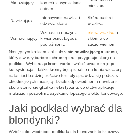
Matowiujący
kontroluje wydzielanie
mieszana
sebum
Intensywnie nawilża i
Skóra sucha i
Nawilżający
odżywia skórę
wrażliwa
Wzmacnia naczynia
Skóra wrażliwa
i
Wzmacniający
krwionośne, łagodzi
skłonna do
podrażnienia
zaczerwienień
Następnym krokiem jest nałożenie
nawilżającego kremu
,
który stworzy barierę ochronną oraz przygotuje skórę na
podkład. Wybierając krem, warto zwrócić uwagę na jego
konsystencję – lekkie kremy będą idealne na letnie wieczory,
natomiast bardziej treściwe formuły sprawdzą się podczas
chłodniejszych miesięcy. Dzięki odpowiedniemu nawilżeniu
skóra stanie się
gładka
i
elastyczna
, co ułatwi aplikację
makijażu i pozwoli na uzyskanie lepszego efektu końcowego.
Jaki podkład wybrać dla
blondynki?
Wybór odpowiedniego podkładu dla blondynek to kluczowy