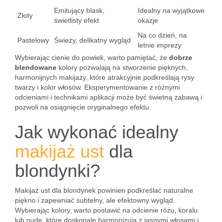
Emitujący blask,
Idealny na wyjątkowe
Złoty
świetlisty efekt
okazje
Na co dzień, na
Pastelowy
Świeży, delikatny wygląd
letnie imprezy
Wybierając cienie do powiek, warto pamiętać, że
dobrze
blendowane
kolory pozwalają na stworzenie pięknych,
harmonijnych makijaży, które atrakcyjnie podkreślają rysy
twarzy i kolor włosów. Eksperymentowanie z różnymi
odcieniami i technikami aplikacji może być świetną zabawą i
pozwoli na osiągnięcie oryginalnego efektu.
Jak wykonać idealny
makijaż ust
dla
blondynki?
Makijaż ust dla blondynek powinien podkreślać naturalne
piękno i zapewniać subtelny, ale efektowny wygląd.
Wybierając kolory, warto postawić na odcienie różu, koralu
lub nude, które doskonale harmonizują z jasnymi włosami i