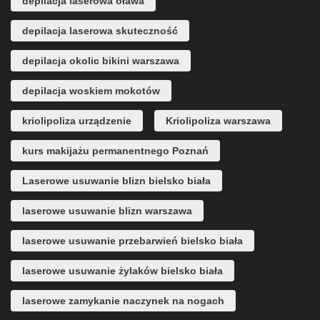
depilacja laserowa oława
depilacja laserowa skuteczność
depilacja okolic bikini warszawa
depilacja woskiem mokotów
kriolipoliza urządzenie
Kriolipoliza warszawa
kurs makijażu permanentnego Poznań
Laserowe usuwanie blizn bielsko biała
laserowe usuwanie blizn warszawa
laserowe usuwanie przebarwień bielsko biała
laserowe usuwanie żylaków bielsko biała
laserowe zamykanie naczynek na nogach