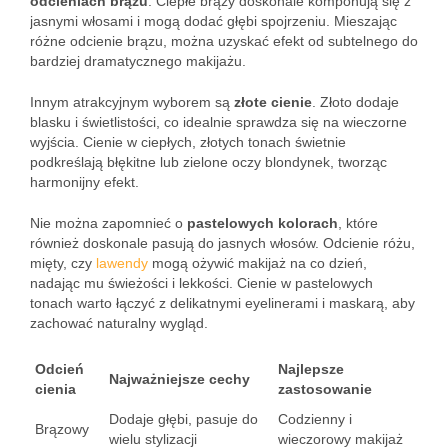
odcieniach brązu
. Ciepłe brązy doskonale komponują się z
jasnymi włosami i mogą dodać głębi spojrzeniu. Mieszając
różne odcienie brązu, można uzyskać efekt od subtelnego do
bardziej dramatycznego makijażu.
Innym atrakcyjnym wyborem są
złote cienie
. Złoto dodaje
blasku i świetlistości, co idealnie sprawdza się na wieczorne
wyjścia. Cienie w ciepłych, złotych tonach świetnie
podkreślają błękitne lub zielone oczy blondynek, tworząc
harmonijny efekt.
Nie można zapomnieć o
pastelowych kolorach
, które
również doskonale pasują do jasnych włosów. Odcienie różu,
mięty, czy
lawendy
mogą ożywić makijaż na co dzień,
nadając mu świeżości i lekkości. Cienie w pastelowych
tonach warto łączyć z delikatnymi eyelinerami i maskarą, aby
zachować naturalny wygląd.
Odcień
Najlepsze
Najważniejsze cechy
cienia
zastosowanie
Dodaje głębi, pasuje do
Codzienny i
Brązowy
wielu stylizacji
wieczorowy makijaż