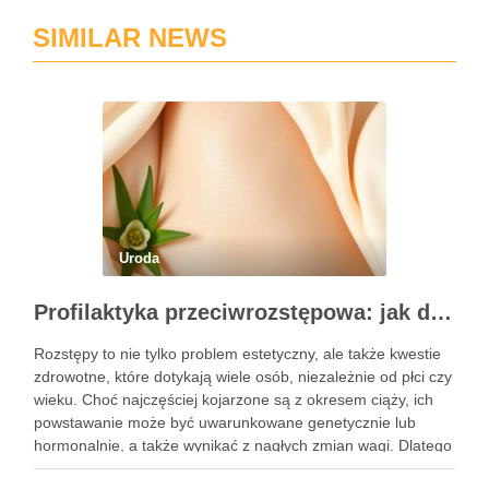
SIMILAR NEWS
Uroda
Profilaktyka przeciwrozstępowa: jak dbać o skórę skutecznie?
Rozstępy to nie tylko problem estetyczny, ale także kwestie
zdrowotne, które dotykają wiele osób, niezależnie od płci czy
wieku. Choć najczęściej kojarzone są z okresem ciąży, ich
powstawanie może być uwarunkowane genetycznie lub
hormonalnie, a także wynikać z nagłych zmian wagi. Dlatego
kluczowe jest, aby już od najmłodszych lat zadbać …