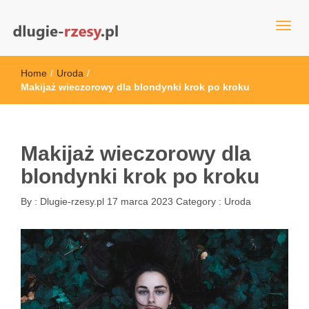
dlugie-rzesy.pl
Home
/
Uroda
/
Makijaż wieczorowy dla blondynki krok po kroku
Makijaż wieczorowy dla
blondynki krok po kroku
By :
Dlugie-rzesy.pl
17 marca 2023
Category :
Uroda