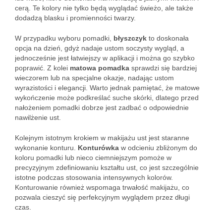
cerą. Te kolory nie tylko będą wyglądać świeżo, ale także
dodadzą blasku i promienności twarzy.
W przypadku wyboru pomadki,
błyszczyk
to doskonała
opcja na dzień, gdyż nadaje ustom soczysty wygląd, a
jednocześnie jest łatwiejszy w aplikacji i można go szybko
poprawić. Z kolei
matowa pomadka
sprawdzi się bardziej
wieczorem lub na specjalne okazje, nadając ustom
wyrazistości i elegancji. Warto jednak pamiętać, że matowe
wykończenie może podkreślać suche skórki, dlatego przed
nałożeniem pomadki dobrze jest zadbać o odpowiednie
nawilżenie ust.
Kolejnym istotnym krokiem w makijażu ust jest staranne
wykonanie konturu.
Konturówka
w odcieniu zbliżonym do
koloru pomadki lub nieco ciemniejszym pomoże w
precyzyjnym zdefiniowaniu kształtu ust, co jest szczególnie
istotne podczas stosowania intensywnych kolorów.
Konturowanie również wspomaga trwałość makijażu, co
pozwala cieszyć się perfekcyjnym wyglądem przez długi
czas.