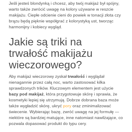
Jeśli jesteś blondynką i chcesz, aby twój makijaż był spójny,
warto także zwrócić uwagę na kolory używane w reszcie
makijażu. Ciepłe odcienie cieni do powiek w tonacji złota czy
brązu będą pięknie współgrać z kolorystyką ust, tworząc
harmonijny i kobiecy wygląd.
Jakie są triki na
trwałość makijażu
wieczorowego?
Aby makijaż wieczorowy zyskał
trwałość
i wyglądał
nienagannie przez całą noc, warto zastosować kilka
sprawdzonych trików. Kluczowym elementem jest użycie
bazy pod makijaż
, która przygotowuje skórę i sprawia, że
kosmetyki lepiej się utrzymują. Dobrze dobrana baza może
także wygładzić skórę, ukryć
pory
oraz zminimalizować
świecenie. Wybierając bazę, zwróć uwagę na jej formułę —
niektóre są bardziej matujące, inne natomiast nawilżające, co
pozwala dopasować produkt do typu cery.