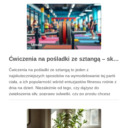
Uroda
Ćwiczenia na pośladki ze sztangą – skuteczne metody i techniki treningowe
Ćwiczenia na pośladki ze sztangą to jeden z
najskuteczniejszych sposobów na wymodelowanie tej partii
ciała, a ich popularność wśród entuzjastów fitnessu rośnie z
dnia na dzień. Niezależnie od tego, czy dążysz do
zwiększenia siły, poprawy sylwetki, czy po prostu chcesz
poczuć się lepiej w swoim ciele, odpowiednio dobrane
ćwiczenia mogą …