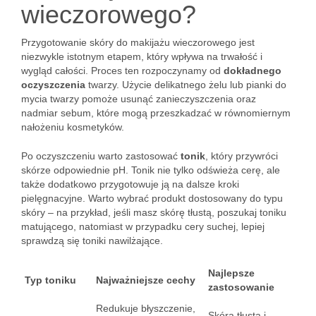
wieczorowego?
Przygotowanie skóry do makijażu wieczorowego jest
niezwykle istotnym etapem, który wpływa na trwałość i
wygląd całości. Proces ten rozpoczynamy od
dokładnego
oczyszczenia
twarzy. Użycie delikatnego żelu lub pianki do
mycia twarzy pomoże usunąć zanieczyszczenia oraz
nadmiar sebum, które mogą przeszkadzać w równomiernym
nałożeniu kosmetyków.
Po oczyszczeniu warto zastosować
tonik
, który przywróci
skórze odpowiednie pH. Tonik nie tylko odświeża cerę, ale
także dodatkowo przygotowuje ją na dalsze kroki
pielęgnacyjne. Warto wybrać produkt dostosowany do typu
skóry – na przykład, jeśli masz skórę tłustą, poszukaj toniku
matującego, natomiast w przypadku cery suchej, lepiej
sprawdzą się toniki nawilżające.
Najlepsze
Typ toniku
Najważniejsze cechy
zastosowanie
Redukuje błyszczenie,
Skóra tłusta i