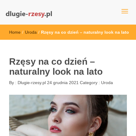
dlugie-rzesy.pl
Home
/
Uroda
/
Rzęsy na co dzień – naturalny look na lato
Rzęsy na co dzień –
naturalny look na lato
By :
Dlugie-rzesy.pl
24 grudnia 2021
Category :
Uroda