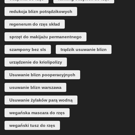
redukcja blizn potrądzikowych
regenerum do rzęs skład
sprzęt do makijażu permanentnego
szampony bez sls
trądzik usuwanie blizn
urządzenie do kriolipolizy
Usuwanie blizn pooperacyjnych
usuwanie blizn warszawa
Usuwanie żylaków parą wodną
wegańska mascara do rzęs
wegański tusz do rzęs