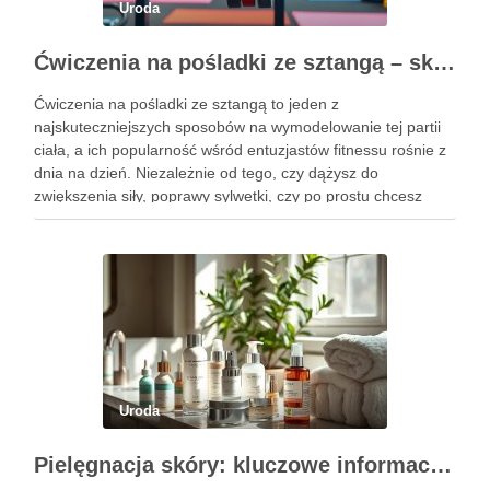
Uroda
Ćwiczenia na pośladki ze sztangą – skuteczne metody i techniki treningowe
Ćwiczenia na pośladki ze sztangą to jeden z
najskuteczniejszych sposobów na wymodelowanie tej partii
ciała, a ich popularność wśród entuzjastów fitnessu rośnie z
dnia na dzień. Niezależnie od tego, czy dążysz do
zwiększenia siły, poprawy sylwetki, czy po prostu chcesz
poczuć się lepiej w swoim ciele, odpowiednio dobrane
ćwiczenia mogą …
Uroda
Pielęgnacja skóry: kluczowe informacje i skuteczne metody