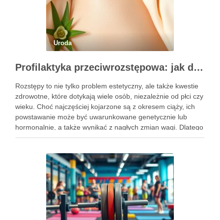
Uroda
Profilaktyka przeciwrozstępowa: jak dbać o skórę skutecznie?
Rozstępy to nie tylko problem estetyczny, ale także kwestie
zdrowotne, które dotykają wiele osób, niezależnie od płci czy
wieku. Choć najczęściej kojarzone są z okresem ciąży, ich
powstawanie może być uwarunkowane genetycznie lub
hormonalnie, a także wynikać z nagłych zmian wagi. Dlatego
kluczowe jest, aby już od najmłodszych lat zadbać …