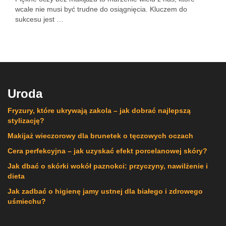
wcale nie musi być trudne do osiągnięcia. Kluczem do
sukcesu jest …
Uroda
Fryzury, które ukrywają zakola – jak dobrać najlepszą
stylizację?
Makijaż wieczorowy dla brunetek o tęczowych oczach
Cera perfekcyjna – jak uzyskać efekt porcelanowej skóry?
Jak dbać o skórki wokół paznokci: przyczyny, nawilżenie i
dieta
Jak zadbać o higienę jamy ustnej dla białego i zdrowego
uśmiechu?