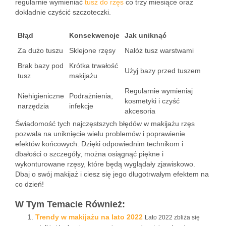
regularnie wymieniać
tusz do rzęs
co trzy miesiące oraz
dokładnie czyścić szczoteczki.
Błąd
Konsekwencje
Jak uniknąć
Za dużo tuszu
Sklejone rzęsy
Nałóż tusz warstwami
Brak bazy pod
Krótka trwałość
Użyj bazy przed tuszem
tusz
makijażu
Regularnie wymieniaj
Niehigieniczne
Podrażnienia,
kosmetyki i czyść
narzędzia
infekcje
akcesoria
Świadomość tych najczęstszych błędów w makijażu rzęs
pozwala na uniknięcie wielu problemów i poprawienie
efektów końcowych. Dzięki odpowiednim technikom i
dbałości o szczegóły, można osiągnąć piękne i
wykonturowane rzęsy, które będą wyglądały zjawiskowo.
Dbaj o swój makijaż i ciesz się jego długotrwałym efektem na
co dzień!
W Tym Temacie Również:
Trendy w makijażu na lato 2022
Lato 2022 zbliża się