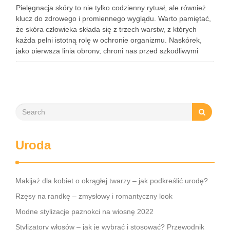
Pielęgnacja skóry to nie tylko codzienny rytuał, ale również
klucz do zdrowego i promiennego wyglądu. Warto pamiętać,
że skóra człowieka składa się z trzech warstw, z których
każda pełni istotną rolę w ochronie organizmu. Naskórek,
jako pierwsza linia obrony, chroni nas przed szkodliwymi
czynnikami zewnętrznymi, a nawilżająca skóra właściwa,
złożona …
Uroda
Makijaż dla kobiet o okrągłej twarzy – jak podkreślić urodę?
Rzęsy na randkę – zmysłowy i romantyczny look
Modne stylizacje paznokci na wiosnę 2022
Stylizatory włosów – jak je wybrać i stosować? Przewodnik