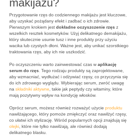
makijażu?
Przygotowanie rzęs do codziennego makijażu jest kluczowe,
aby uzyskać pożądany efekt i zadbać o ich zdrowie.
Pierwszym krokiem jest
dokładne oczyszczenie rzęs
z
wszelkich resztek kosmetyków. Użyj delikatnego demakijażu,
który skutecznie usunie tusz i inne produkty przy użyciu
wacika lub czystych dłoni. Ważne jest, aby unikać szorstkiego
traktowania rzęs, aby ich nie uszkodzić.
Po oczyszczeniu warto zainwestować czas w
aplikację
serum do rzęs
. Tego rodzaju produkty są zaprojektowane,
aby wzmacniać, wydłużać i odżywiać rzęsy, co przyczynia się
do ich zdrowego wyglądu. Wybierając serum, zwróć uwagę
na
składniki aktywne
, takie jak peptydy czy witaminy, które
mają pozytywny wpływ na kondycję włosków.
Oprócz serum, możesz również rozważyć użycie
produktu
nawilżającego, który pomoże zmiękczyć oraz nawilżyć rzęsy,
co ułatwi ich stylizację. Wśród popularnych opcji znajdują się
olejki
, które nie tylko nawilżają, ale również dodają
delikatnego blasku.