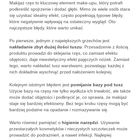
Makijaż rzęs to kluczowy element make-upu, który potrafi
podkreślić spojrzenie i dodać głębi. Mimo że wiele osób stara
się uzyskać idealny efekt, często popełniają typowe błędy,
które negatywnie wpływają na ostateczny wygląd. Oto
najczęstsze błędy, które warto unikać.
Po pierwsze, jednym z największych grzechów jest
nakładanie zbyt dużej ilości tuszu
. Przesadzenie z ilością
produktu prowadzi do sklejania rzęs, co zamiast efektu
objętości, daje nieestetyczny efekt pajęczych nóżek. Zamiast
tego, warto nakładać tusz warstwami, pozwalając każdej z
nich dokładnie wyschnąć przed nałożeniem kolejnej.
Kolejnym istotnym błędem jest
pomijanie bazy pod tusz
.
Użycie bazy na rzęsy nie tylko wydłuża ich trwałość, ale także
może dodać objętości i podkręcić je, co sprawia, że makijaż
staje się bardziej efektowny. Bez tego kroku rzęsy mogą być
bardziej podatne na opadanie i rozmazywanie się.
Warto również pamiętać o
higienie narzędzi
. Używanie
przestarzałych kosmetyków i nieczystych szczoteczek może
prowadzić do podrażnień, a nawet infekcji. Najlepiej