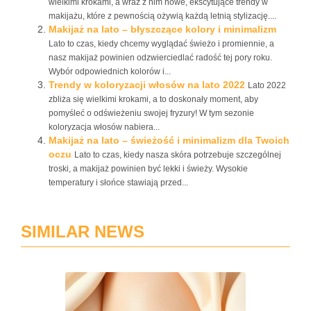
wielkimi krokami, a wraz z nim nowe, ekscytujące trendy w
makijażu, które z pewnością ożywią każdą letnią stylizację....
Makijaż na lato – błyszczące kolory i minimalizm
Lato to czas, kiedy chcemy wyglądać świeżo i promiennie, a
nasz makijaż powinien odzwierciedlać radość tej pory roku.
Wybór odpowiednich kolorów i...
Trendy w koloryzacji włosów na lato 2022
Lato 2022
zbliża się wielkimi krokami, a to doskonały moment, aby
pomyśleć o odświeżeniu swojej fryzury! W tym sezonie
koloryzacja włosów nabiera...
Makijaż na lato – świeżość i minimalizm dla Twoich
oczu
Lato to czas, kiedy nasza skóra potrzebuje szczególnej
troski, a makijaż powinien być lekki i świeży. Wysokie
temperatury i słońce stawiają przed...
SIMILAR NEWS