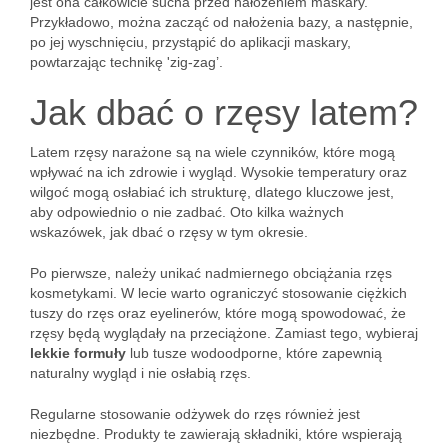
jest ona całkowicie sucha przed nałożeniem maskary.
Przykładowo, można zacząć od nałożenia bazy, a następnie,
po jej wyschnięciu, przystąpić do aplikacji maskary,
powtarzając technikę 'zig-zag’.
Jak dbać o rzęsy latem?
Latem rzęsy narażone są na wiele czynników, które mogą
wpływać na ich zdrowie i wygląd. Wysokie temperatury oraz
wilgoć mogą osłabiać ich strukturę, dlatego kluczowe jest,
aby odpowiednio o nie zadbać. Oto kilka ważnych
wskazówek, jak dbać o rzęsy w tym okresie.
Po pierwsze, należy unikać nadmiernego obciążania rzęs
kosmetykami. W lecie warto ograniczyć stosowanie ciężkich
tuszy do rzęs oraz eyelinerów, które mogą spowodować, że
rzęsy będą wyglądały na przeciążone. Zamiast tego, wybieraj
lekkie formuły
lub tusze wodoodporne, które zapewnią
naturalny wygląd i nie osłabią rzęs.
Regularne stosowanie odżywek do rzęs również jest
niezbędne. Produkty te zawierają składniki, które wspierają