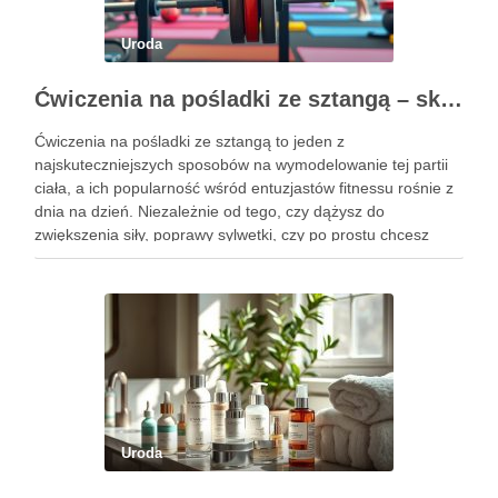
Uroda
Ćwiczenia na pośladki ze sztangą – skuteczne metody i techniki treningowe
Ćwiczenia na pośladki ze sztangą to jeden z
najskuteczniejszych sposobów na wymodelowanie tej partii
ciała, a ich popularność wśród entuzjastów fitnessu rośnie z
dnia na dzień. Niezależnie od tego, czy dążysz do
zwiększenia siły, poprawy sylwetki, czy po prostu chcesz
poczuć się lepiej w swoim ciele, odpowiednio dobrane
ćwiczenia mogą …
Uroda