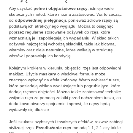
Aby uzyskać
pełne i objętościowe rzęsy
, istnieje wiele
skutecznych metod, które można zastosować. Warto zacząć
od
odpowiedniej pielęgnacji
, ponieważ zdrowe rzęsy są
podstawą ich atrakcyjnego wyglądu. Można to osiągnąć
poprzez regularne stosowanie odżywek do rzęs, które
wzmacniają je i zapobiegają ich wypadaniu. W skład takich
odżywek najczęściej wchodzą składniki, takie jak biotyna,
witaminy oraz oleje naturalne, które wnikają w strukturę
włosów i poprawiają ich kondycję.
Kolejnym krokiem w kierunku objętości rzęs jest odpowiedni
makijaż. Użycie
maskary
o właściwej formule może
znacząco wpłynąć na efekt końcowy. Warto wybierać tusze,
które posiadają włókna wydłużające lub pogrubiające, które
dodają rzęsom objętości. Można także zastosować technikę
zwijania rzęs za pomocą zalotki przed nałożeniem tuszu, co
dodatkowo otworzy spojrzenie i sprawi, że rzęsy będą
wydawały się dłuższe.
Jeśli szukasz szybszych i trwalszych efektów, rozważ zabiegi
stylizacji rzęs.
Przedłużanie rzęs
metodą 1:1, 2:1 czy także