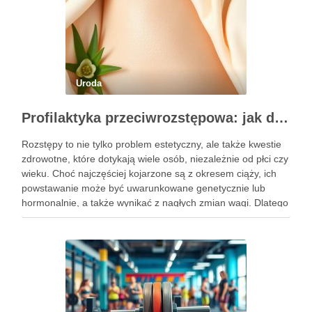
Uroda
Profilaktyka przeciwrozstępowa: jak dbać o skórę skutecznie?
Rozstępy to nie tylko problem estetyczny, ale także kwestie
zdrowotne, które dotykają wiele osób, niezależnie od płci czy
wieku. Choć najczęściej kojarzone są z okresem ciąży, ich
powstawanie może być uwarunkowane genetycznie lub
hormonalnie, a także wynikać z nagłych zmian wagi. Dlatego
kluczowe jest, aby już od najmłodszych lat zadbać …