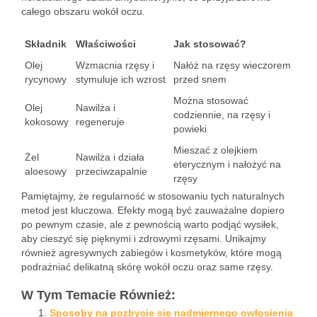
całego obszaru wokół oczu.
Składnik
Właściwości
Jak stosować?
Olej
Wzmacnia rzęsy i
Nałóż na rzęsy wieczorem
rycynowy
stymuluje ich wzrost
przed snem
Można stosować
Olej
Nawilża i
codziennie, na rzęsy i
kokosowy
regeneruje
powieki
Mieszać z olejkiem
Żel
Nawilża i działa
eterycznym i nałożyć na
aloesowy
przeciwzapalnie
rzęsy
Pamiętajmy, że regularność w stosowaniu tych naturalnych
metod jest kluczowa. Efekty mogą być zauważalne dopiero
po pewnym czasie, ale z pewnością warto podjąć wysiłek,
aby cieszyć się pięknymi i zdrowymi rzęsami. Unikajmy
również agresywnych zabiegów i kosmetyków, które mogą
podrażniać delikatną skórę wokół oczu oraz same rzęsy.
W Tym Temacie Również:
Sposoby na pozbycie się nadmiernego owłosienia