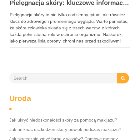
Pielęgnacja skóry: kluczowe informacje i skuteczne metody
Pielęgnacja skóry to nie tylko codzienny rytuał, ale również
klucz do zdrowego i promiennego wyglądu. Warto pamiętać,
że skóra człowieka składa się z trzech warstw, z których
każda pełni istotną rolę w ochronie organizmu. Naskórek,
jako pierwsza linia obrony, chroni nas przed szkodliwymi
czynnikami zewnętrznymi, a nawilżająca skóra właściwa,
złożona …
Uroda
Jak ukryć niedoskonałości skóry za pomocą makijażu?
Jak uniknąć uszkodzeń skóry powiek podczas makijażu?
Jak skutecznie zmyć farbę z włosów? Domowe metody