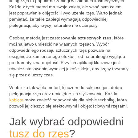
lifting rzęs to popularne zabiegi w salonach kosmetycznych.
Każda z tych metod ma swoje zalety, ale wspólnym celem
jest poprawienie objętości i wydłużenie rzęs. Warto jednak
pamiętać, że takie zabiegi wymagają odpowiedniej
pielęgnacji, aby rzęsy naturalne nie ucierpiały.
Osobną metodą jest zastosowanie
sztucznych rzęs
, które
można łatwo umieścić na własnych rzęsach. Wybór
odpowiedniego rodzaju sztucznych rzęs pozwala na
osiągnięcie zamierzonego efektu – od naturalnego wyglądu
po dramatyczną objętość. Przy ich aplikacji kluczowe jest
również stosowanie wysokiej jakości kleju, aby rzęsy trzymały
się przez dłuższy czas.
W obliczu tak wielu metod, kluczem do sukcesu jest dobra
pielęgnacja rzęs oraz umiejętne ich stylizowanie. Każda
kobieta
może znaleźć odpowiednią dla siebie technikę, która
pozwoli jej cieszyć się efektownymi i objętościowymi rzęsami.
Jak wybrać odpowiedni
tusz do rzęs
?