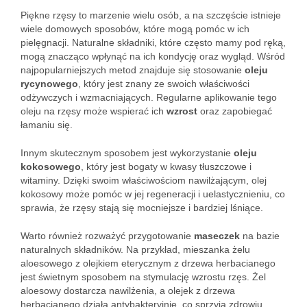
Piękne rzęsy to marzenie wielu osób, a na szczęście istnieje
wiele domowych sposobów, które mogą pomóc w ich
pielęgnacji. Naturalne składniki, które często mamy pod ręką,
mogą znacząco wpłynąć na ich kondycję oraz wygląd. Wśród
najpopularniejszych metod znajduje się stosowanie
oleju
rycynowego
, który jest znany ze swoich właściwości
odżywczych i wzmacniających. Regularne aplikowanie tego
oleju na rzęsy może wspierać ich
wzrost
oraz zapobiegać
łamaniu się.
Innym skutecznym sposobem jest wykorzystanie
oleju
kokosowego
, który jest bogaty w kwasy tłuszczowe i
witaminy. Dzięki swoim właściwościom nawilżającym, olej
kokosowy może pomóc w jej regeneracji i uelastycznieniu, co
sprawia, że rzęsy stają się mocniejsze i bardziej lśniące.
Warto również rozważyć przygotowanie
maseczek
na bazie
naturalnych składników. Na przykład, mieszanka żelu
aloesowego z olejkiem eterycznym z drzewa herbacianego
jest świetnym sposobem na stymulację wzrostu rzęs. Żel
aloesowy dostarcza nawilżenia, a olejek z drzewa
herbacianego działa antybakteryjnie, co sprzyja zdrowiu