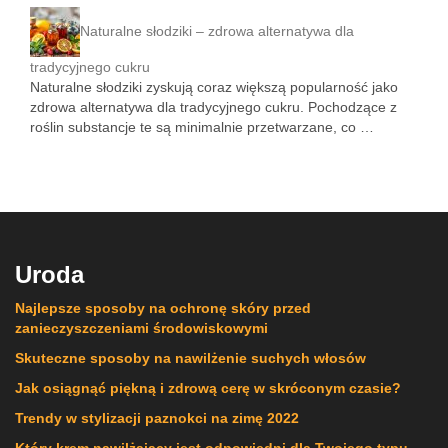
Naturalne słodziki – zdrowa alternatywa dla
tradycyjnego cukru
Naturalne słodziki zyskują coraz większą popularność jako
zdrowa alternatywa dla tradycyjnego cukru. Pochodzące z
roślin substancje te są minimalnie przetwarzane, co …
Uroda
Najlepsze sposoby na ochronę skóry przed
zanieczyszczeniami środowiskowymi
Skuteczne sposoby na nawilżenie suchych włosów
Jak osiągnąć piękną i zdrową cerę w skróconym czasie?
Trendy w stylizacji paznokci na zimę 2022