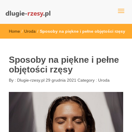
dlugie-rzesy.pl
Home
/
Uroda
/
Sposoby na piękne i pełne objętości rzęsy
Sposoby na piękne i pełne
objętości rzęsy
By :
Dlugie-rzesy.pl
29 grudnia 2021
Category :
Uroda