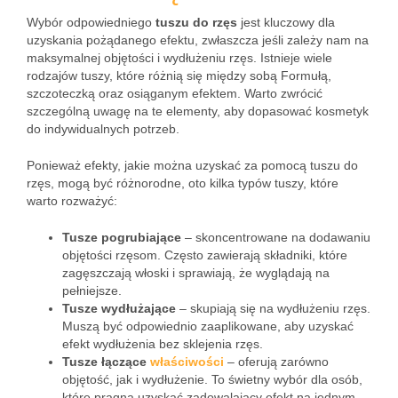
Wybór odpowiedniego
tuszu do rzęs
jest kluczowy dla
uzyskania pożądanego efektu, zwłaszcza jeśli zależy nam na
maksymalnej objętości i wydłużeniu rzęs. Istnieje wiele
rodzajów tuszy, które różnią się między sobą Formułą,
szczoteczką oraz osiąganym efektem. Warto zwrócić
szczególną uwagę na te elementy, aby dopasować kosmetyk
do indywidualnych potrzeb.
Ponieważ efekty, jakie można uzyskać za pomocą tuszu do
rzęs, mogą być różnorodne, oto kilka typów tuszy, które
warto rozważyć:
Tusze pogrubiające
– skoncentrowane na dodawaniu
objętości rzęsom. Często zawierają składniki, które
zagęszczają włoski i sprawiają, że wyglądają na
pełniejsze.
Tusze wydłużające
– skupiają się na wydłużeniu rzęs.
Muszą być odpowiednio zaaplikowane, aby uzyskać
efekt wydłużenia bez sklejenia rzęs.
Tusze łączące
właściwości
– oferują zarówno
objętość, jak i wydłużenie. To świetny wybór dla osób,
które pragną uzyskać zadowalający efekt na jednym