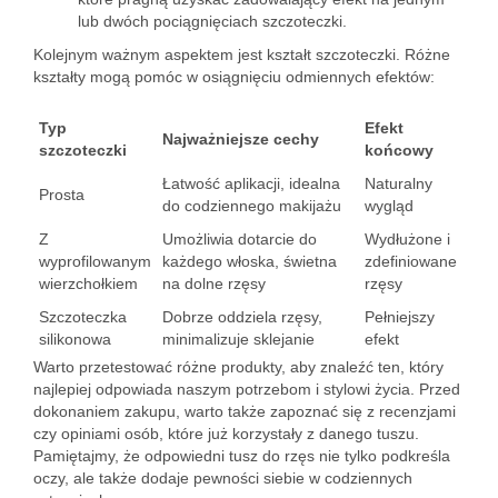
lub dwóch pociągnięciach szczoteczki.
Kolejnym ważnym aspektem jest kształt szczoteczki. Różne
kształty mogą pomóc w osiągnięciu odmiennych efektów:
Typ
Efekt
Najważniejsze cechy
szczoteczki
końcowy
Łatwość aplikacji, idealna
Naturalny
Prosta
do codziennego makijażu
wygląd
Z
Umożliwia dotarcie do
Wydłużone i
wyprofilowanym
każdego włoska, świetna
zdefiniowane
wierzchołkiem
na dolne rzęsy
rzęsy
Szczoteczka
Dobrze oddziela rzęsy,
Pełniejszy
silikonowa
minimalizuje sklejanie
efekt
Warto przetestować różne produkty, aby znaleźć ten, który
najlepiej odpowiada naszym potrzebom i stylowi życia. Przed
dokonaniem zakupu, warto także zapoznać się z recenzjami
czy opiniami osób, które już korzystały z danego tuszu.
Pamiętajmy, że odpowiedni tusz do rzęs nie tylko podkreśla
oczy, ale także dodaje pewności siebie w codziennych