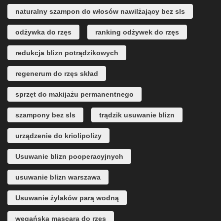
naturalny szampon do włosów nawilżający bez sls
odżywka do rzęs
ranking odżywek do rzęs
redukcja blizn potrądzikowych
regenerum do rzęs skład
sprzęt do makijażu permanentnego
szampony bez sls
trądzik usuwanie blizn
urządzenie do kriolipolizy
Usuwanie blizn pooperacyjnych
usuwanie blizn warszawa
Usuwanie żylaków parą wodną
wegańska mascara do rzęs