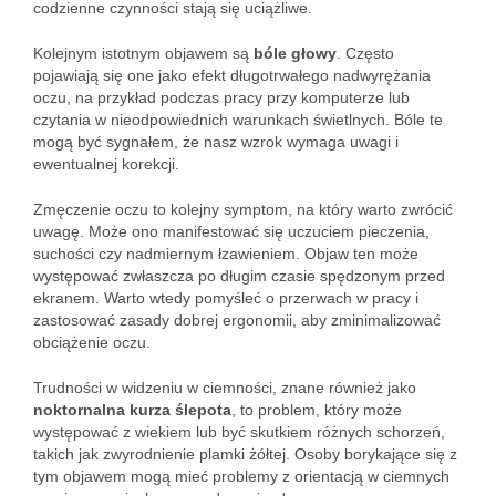
codzienne czynności stają się uciążliwe.
Kolejnym istotnym objawem są
bóle głowy
. Często
pojawiają się one jako efekt długotrwałego nadwyrężania
oczu, na przykład podczas pracy przy komputerze lub
czytania w nieodpowiednich warunkach świetlnych. Bóle te
mogą być sygnałem, że nasz wzrok wymaga uwagi i
ewentualnej korekcji.
Zmęczenie oczu to kolejny symptom, na który warto zwrócić
uwagę. Może ono manifestować się uczuciem pieczenia,
suchości czy nadmiernym łzawieniem. Objaw ten może
występować zwłaszcza po długim czasie spędzonym przed
ekranem. Warto wtedy pomyśleć o przerwach w pracy i
zastosować zasady dobrej ergonomii, aby zminimalizować
obciążenie oczu.
Trudności w widzeniu w ciemności, znane również jako
noktornalna kurza ślepota
, to problem, który może
występować z wiekiem lub być skutkiem różnych schorzeń,
takich jak zwyrodnienie plamki żółtej. Osoby borykające się z
tym objawem mogą mieć problemy z orientacją w ciemnych