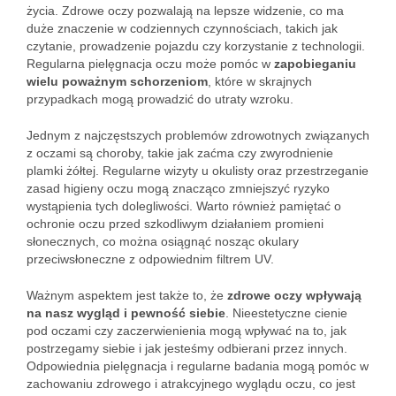
życia. Zdrowe oczy pozwalają na lepsze widzenie, co ma
duże znaczenie w codziennych czynnościach, takich jak
czytanie, prowadzenie pojazdu czy korzystanie z technologii.
Regularna pielęgnacja oczu może pomóc w
zapobieganiu
wielu poważnym schorzeniom
, które w skrajnych
przypadkach mogą prowadzić do utraty wzroku.
Jednym z najczęstszych problemów zdrowotnych związanych
z oczami są choroby, takie jak zaćma czy zwyrodnienie
plamki żółtej. Regularne wizyty u okulisty oraz przestrzeganie
zasad higieny oczu mogą znacząco zmniejszyć ryzyko
wystąpienia tych dolegliwości. Warto również pamiętać o
ochronie oczu przed szkodliwym działaniem promieni
słonecznych, co można osiągnąć nosząc okulary
przeciwsłoneczne z odpowiednim filtrem UV.
Ważnym aspektem jest także to, że
zdrowe oczy wpływają
na nasz wygląd i pewność siebie
. Nieestetyczne cienie
pod oczami czy zaczerwienienia mogą wpływać na to, jak
postrzegamy siebie i jak jesteśmy odbierani przez innych.
Odpowiednia pielęgnacja i regularne badania mogą pomóc w
zachowaniu zdrowego i atrakcyjnego wyglądu oczu, co jest