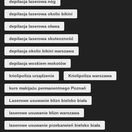
depilacja laserowa nóg
depilacja laserowa okolic bikini
depilacja laserowa oława
depilacja laserowa skuteczność
depilacja okolic bikini warszawa
depilacja woskiem mokotów
kriolipoliza urządzenie
Kriolipoliza warszawa
kurs makijażu permanentnego Poznań
Laserowe usuwanie blizn bielsko biała
laserowe usuwanie blizn warszawa
laserowe usuwanie przebarwień bielsko biała