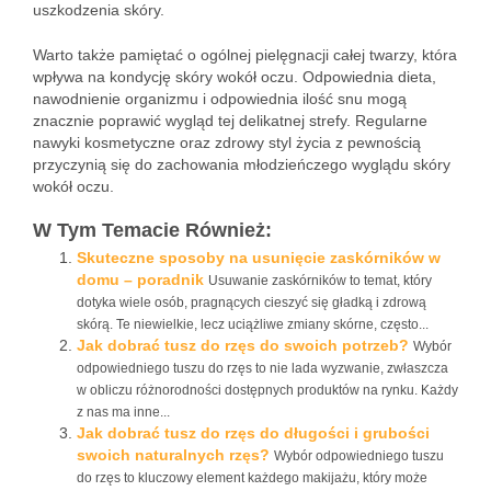
uszkodzenia skóry.
Warto także pamiętać o ogólnej pielęgnacji całej twarzy, która
wpływa na kondycję skóry wokół oczu. Odpowiednia dieta,
nawodnienie organizmu i odpowiednia ilość snu mogą
znacznie poprawić wygląd tej delikatnej strefy. Regularne
nawyki kosmetyczne oraz zdrowy styl życia z pewnością
przyczynią się do zachowania młodzieńczego wyglądu skóry
wokół oczu.
W Tym Temacie Również:
Skuteczne sposoby na usunięcie zaskórników w
domu – poradnik
Usuwanie zaskórników to temat, który
dotyka wiele osób, pragnących cieszyć się gładką i zdrową
skórą. Te niewielkie, lecz uciążliwe zmiany skórne, często...
Jak dobrać tusz do rzęs do swoich potrzeb?
Wybór
odpowiedniego tuszu do rzęs to nie lada wyzwanie, zwłaszcza
w obliczu różnorodności dostępnych produktów na rynku. Każdy
z nas ma inne...
Jak dobrać tusz do rzęs do długości i grubości
swoich naturalnych rzęs?
Wybór odpowiedniego tuszu
do rzęs to kluczowy element każdego makijażu, który może