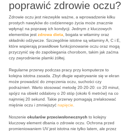
poprawić zdrowie oczu?
Zdrowie oczu jest niezwykle ważne, a wprowadzenie kilku
prostych nawyków do codziennego życia może znacznie
wpłynąć na poprawę ich kondycji. Jednym z kluczowych
elementów jest
zdrowa dieta
, bogata w witaminy oraz
składniki odżywcze. Szczególnie istotne są witaminy A, C i E,
które wspierają prawidłowe funkcjonowanie oczu oraz mogą
przyczynić się do zapobiegania chorobom, takim jak zaćma
czy zwyrodnienie plamki żółtej.
Regularne przerwy podczas pracy przy komputerze to
kolejna istotna zasada. Zbyt długie wpatrywanie się w ekran
może prowadzić do zmęczenia oczu, suchości czy
podrażnień. Warto stosować metodę 20-20-20: co 20 minut,
spójrz na obiekt oddalony o 20 stóp (około 6 metrów) na co
najmniej 20 sekund. Takie przerwy pomagają zrelaksować
mięśnie oczu i zmniejszyć
napięcie
.
Noszenie
okularów przeciwsłonecznych
to kolejny
kluczowy element dbania o zdrowie oczu. Ochrona przed
promieniowaniem UV jest istotna nie tylko latem, ale przez