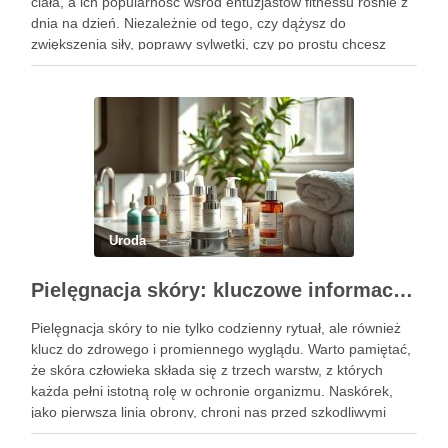
ciała, a ich popularność wśród entuzjastów fitnessu rośnie z
dnia na dzień. Niezależnie od tego, czy dążysz do
zwiększenia siły, poprawy sylwetki, czy po prostu chcesz
poczuć się lepiej w swoim ciele, odpowiednio dobrane
ćwiczenia mogą …
Uroda
Pielęgnacja skóry: kluczowe informacje i skuteczne metody
Pielęgnacja skóry to nie tylko codzienny rytuał, ale również
klucz do zdrowego i promiennego wyglądu. Warto pamiętać,
że skóra człowieka składa się z trzech warstw, z których
każda pełni istotną rolę w ochronie organizmu. Naskórek,
jako pierwsza linia obrony, chroni nas przed szkodliwymi
czynnikami zewnętrznymi, a nawilżająca skóra właściwa,