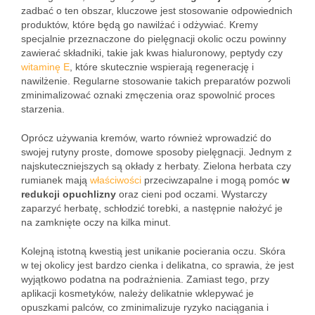
zadbać o ten obszar, kluczowe jest stosowanie odpowiednich
produktów, które będą go nawilżać i odżywiać. Kremy
specjalnie przeznaczone do pielęgnacji okolic oczu powinny
zawierać składniki, takie jak kwas hialuronowy, peptydy czy
witaminę E
, które skutecznie wspierają regenerację i
nawilżenie. Regularne stosowanie takich preparatów pozwoli
zminimalizować oznaki zmęczenia oraz spowolnić proces
starzenia.
Oprócz używania kremów, warto również wprowadzić do
swojej rutyny proste, domowe sposoby pielęgnacji. Jednym z
najskuteczniejszych są okłady z herbaty. Zielona herbata czy
rumianek mają
właściwości
przeciwzapalne i mogą pomóc
w
redukcji opuchlizny
oraz cieni pod oczami. Wystarczy
zaparzyć herbatę, schłodzić torebki, a następnie nałożyć je
na zamknięte oczy na kilka minut.
Kolejną istotną kwestią jest unikanie pocierania oczu. Skóra
w tej okolicy jest bardzo cienka i delikatna, co sprawia, że jest
wyjątkowo podatna na podrażnienia. Zamiast tego, przy
aplikacji kosmetyków, należy delikatnie wklepywać je
opuszkami palców, co zminimalizuje ryzyko naciągania i