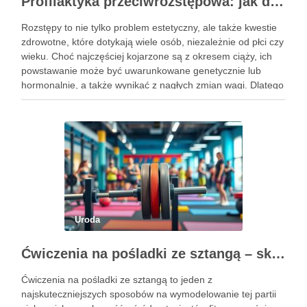
Profilaktyka przeciwrozstępowa: jak dbać o skórę skutecznie?
Rozstępy to nie tylko problem estetyczny, ale także kwestie
zdrowotne, które dotykają wiele osób, niezależnie od płci czy
wieku. Choć najczęściej kojarzone są z okresem ciąży, ich
powstawanie może być uwarunkowane genetycznie lub
hormonalnie, a także wynikać z nagłych zmian wagi. Dlatego
kluczowe jest, aby już od najmłodszych lat zadbać …
Uroda
Ćwiczenia na pośladki ze sztangą – skuteczne metody i techniki treningowe
Ćwiczenia na pośladki ze sztangą to jeden z
najskuteczniejszych sposobów na wymodelowanie tej partii