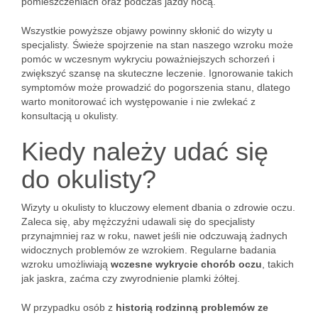
pomieszczeniach oraz podczas jazdy nocą.
Wszystkie powyższe objawy powinny skłonić do wizyty u
specjalisty. Świeże spojrzenie na stan naszego wzroku może
pomóc w wczesnym wykryciu poważniejszych schorzeń i
zwiększyć szansę na skuteczne leczenie. Ignorowanie takich
symptomów może prowadzić do pogorszenia stanu, dlatego
warto monitorować ich występowanie i nie zwlekać z
konsultacją u okulisty.
Kiedy należy udać się
do okulisty?
Wizyty u okulisty to kluczowy element dbania o zdrowie oczu.
Zaleca się, aby mężczyźni udawali się do specjalisty
przynajmniej raz w roku, nawet jeśli nie odczuwają żadnych
widocznych problemów ze wzrokiem. Regularne badania
wzroku umożliwiają
wczesne wykrycie chorób oczu
, takich
jak jaskra, zaćma czy zwyrodnienie plamki żółtej.
W przypadku osób z
historią rodzinną problemów ze